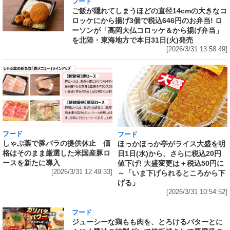
フード
ご飯が隠れてしまうほどの直径14cmの大きなコ
ロッケにから揚げ3個で税込646円のお弁当! ロ
ーソンが「高岡大仏コロッケ＆から揚げ弁当」
を北陸・東海地方で本日31日(火)発売
[2026/3/31 13:58:49]
フード
フード
しゃぶ葉で豚バラの提供休止 価
ほっかほっか亭がライス大盛を明
格はそのまま厳選した米国産豚ロ
日1日(水)から、さらに税込20円
ースを新たに導入
値下げ! 大盛変更は＋税込50円に
[2026/3/31 12:49:33]
～「いま下げられるところから下
げる」
[2026/3/31 10:54:52]
フード
ジューシーな鶏もも肉を、とろけるバターとに