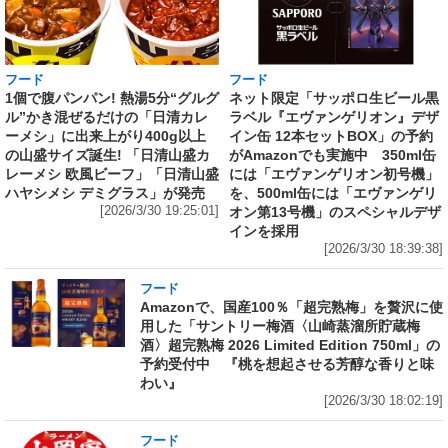
フード
フード
1個で腹パンパン! 熱湯5分“グルグ
ネット限定「サッポロ生ビール黒
ル”かき混ぜるだけの「日清カレ
ラベル『エヴァンゲリオン』デザ
ーメシ」に出来上がり400g以上
イン缶 12本セットBOX」の予約
の山盛サイズ誕生! 「日清山盛カ
がAmazonでも実施中 350ml缶
レーメシ 欧風ビーフ」「日清山盛
には「エヴァンゲリオン初号機」
ハヤシメシ デミグラス」が発売
を、500ml缶には「エヴァンゲリ
[2026/3/30 19:25:01]
オン第13号機」のスペシャルデザ
インを採用
[2026/3/30 18:39:38]
フード
Amazonで、国産100％「超完熟梅」を贅沢に使
用した「サントリー梅酒〈山崎蒸溜所貯蔵梅
酒〉超完熟梅 2026 Limited Edition 750ml」の
予約受付中 『桃を想起させる芳醇な香りと味
わい』
[2026/3/30 18:02:19]
フード