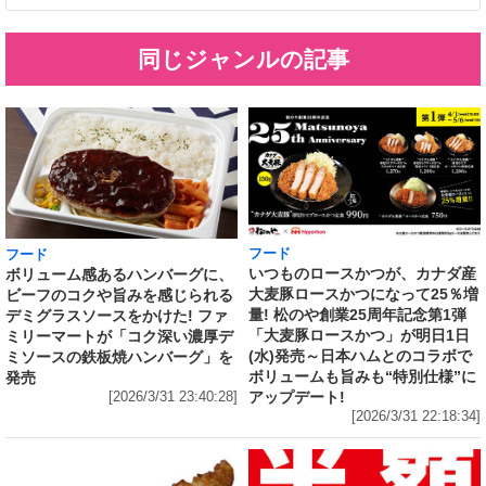
同じジャンルの記事
フード
フード
いつものロースかつが、カナダ産
ボリューム感あるハンバーグに、
大麦豚ロースかつになって25％増
ビーフのコクや旨みを感じられる
量! 松のや創業25周年記念第1弾
デミグラスソースをかけた! ファ
「大麦豚ロースかつ」が明日1日
ミリーマートが「コク深い濃厚デ
(水)発売～日本ハムとのコラボで
ミソースの鉄板焼ハンバーグ」を
ボリュームも旨みも“特別仕様”に
発売
アップデート!
[2026/3/31 23:40:28]
[2026/3/31 22:18:34]