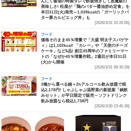
んにく醤油の特製ダレで鉄板焼きして悪魔級の
美味しさ! 松屋が「鶏のバター醤油炒め定食」を
本日31日(火)発売～1,039kcalの「ガーリックバ
ター豚カルビエッグ丼」も
[2026/3/31 10:26:05]
フード
価格そのまま45％増量で「大盛 明太子スパゲテ
ィ」は1,102kcal! 「カレー」や「天使のチーズ
ケーキ」など6品! 創立45周年のファミリーマー
トの「なぜか45％増量作戦」2週目が本日31日
(火)から開催
[2026/3/31 09:30:29]
フード
3種から選べる鍋＋2hアルコール飲み放題で税
込2,178円! しゃぶしゃぶ温野菜の新提案「鍋飲
みセット」が平日限定で販売～ソフトドリンク
飲み放題なら税込1,738円
[2026/3/30 23:45:36]