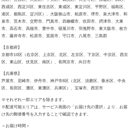
西成区、西淀川区、東住吉区、東成区、東淀川区、平野区、福島区、
港区、都島区、淀川区）、大阪狭山市、柏原市、堺市、泉大津市、和
泉市、茨木市、交野市、門真市、四條畷市、吹田市、摂津市、大東
市、高石市、高槻市、豊中市、寝屋川市、羽曳野市、東大阪市、枚方
市、藤井寺市、松原市、箕面市、守口市、八尾市、三島郡
【京都府】
京都市10区（右京区、上京区、北区、左京区、下京区、中京区、西京
区、東山区、伏見区、南区）、長岡京市、向日市
【兵庫県】
芦屋市、尼崎市、伊丹市、神戸市8区（北区、須磨区、垂水区、中央
区、長田区、灘区、東灘区、兵庫区）、宝塚市、西宮市
※それぞれ一部エリアを除きます。
※配達可能エリアは、サービス画面の「お届け先の選択」より、お届
け先の郵便番号を入力することで確認できます。
＜お届け時間＞