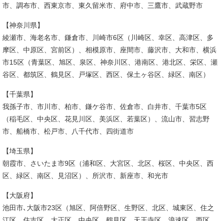
市、調布市、西東京市、東久留米市、府中市、三鷹市、武蔵野市
【神奈川県】
綾瀬市、海老名市、鎌倉市、川崎市6区（川崎区、幸区、高津区、多
摩区、中原区、宮前区）、相模原市、座間市、藤沢市、大和市、横浜
市15区（青葉区、旭区、泉区、神奈川区、港南区、港北区、栄区、瀬
谷区、都筑区、鶴見区、戸塚区、西区、保土ヶ谷区、緑区、南区）
【千葉県】
我孫子市、市川市、柏市、鎌ケ谷市、佐倉市、白井市、千葉市5区
（稲毛区、中央区、花見川区、美浜区、若葉区）、流山市、習志野
市、船橋市、松戸市、八千代市、四街道市
【埼玉県】
朝霞市、さいたま市9区（浦和区、大宮区、北区、桜区、中央区、西
区、緑区、南区、見沼区）、所沢市、新座市、和光市
【大阪府】
池田市､大阪市23区（旭区、阿倍野区、生野区、北区、城東区、住之
江区、住吉区、大正区、中央区、鶴見区、天王寺区、浪速区、西区、