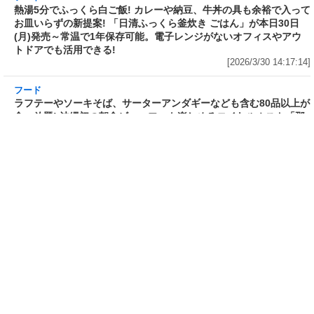
川料理! 日清食品が「カップヌー
サガミが「晦日そば」を明日31日
ドル 14種のスパイス麻辣湯」を
(火)開催～大海老天などの天ぷら
発売～具材は謎肉、キャベツ、チ
や薬味などもついて税込2,200円!
ンゲンサイ、キクラゲ
「時間無制限」の挑戦枠は税込
[2026/3/30 15:42:35]
4,400円
[2026/3/30 15:17:42]
フード
熱湯5分でふっくら白ご飯! カレーや納豆、牛丼
の具も余裕で入ってお皿いらずの新提案! 「日清
ふっくら釜炊き ごはん」が本日30日(月)発売～
常温で1年保存可能。電子レンジがないオフィス
やアウトドアでも活用できる!
[2026/3/30 14:17:14]
フード
ラフテーやソーキそば、サーターアンダギーな
ども含む80品以上が食べ放題! 沖縄初の朝食ビ
ュッフェも楽しめるロイヤルホスト「那覇国際
通り店」がオープン～グランドメニューには泡
盛やオリオンビールも
[2026/3/30 13:05:00]