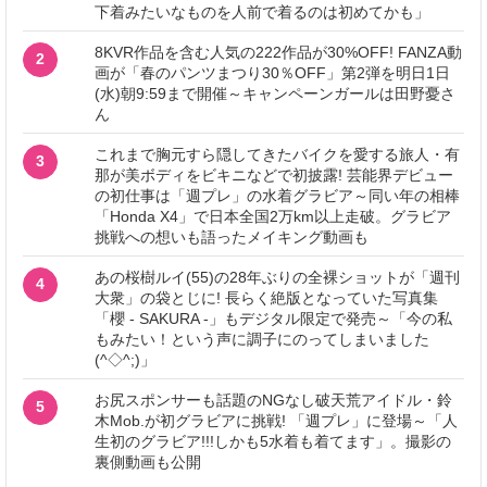
下着みたいなものを人前で着るのは初めてかも」
8KVR作品を含む人気の222作品が30%OFF! FANZA動
2
画が「春のパンツまつり30％OFF」第2弾を明日1日
(水)朝9:59まで開催～キャンペーンガールは田野憂さ
ん
これまで胸元すら隠してきたバイクを愛する旅人・有
3
那が美ボディをビキニなどで初披露! 芸能界デビュー
の初仕事は「週プレ」の水着グラビア～同い年の相棒
「Honda X4」で日本全国2万km以上走破。グラビア
挑戦への想いも語ったメイキング動画も
あの桜樹ルイ(55)の28年ぶりの全裸ショットが「週刊
4
大衆」の袋とじに! 長らく絶版となっていた写真集
「櫻 - SAKURA -」もデジタル限定で発売～「今の私
もみたい！という声に調子にのってしまいました
(^◇^;)」
お尻スポンサーも話題のNGなし破天荒アイドル・鈴
5
木Mob.が初グラビアに挑戦! 「週プレ」に登場～「人
生初のグラビア!!!しかも5水着も着てます」。撮影の
裏側動画も公開