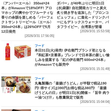
〈アンバーエール〉 350ml×24
ダバー」が40年ぶりに明日1日
本」がAmazonで18%OFF! アロ
(水)刷新! 自社開発カリーと炭火
マホップの爽やかでフルーティな
炙り焼き芋を追加した「ブロンコ
香りの余韻を楽しめる「パーフェ
ビュッフェ」に進化～ドリンクバ
クトサントリービール〈エール〉
ーにもデトックスウォーター、バ
350ml×24本」は26%OFFで5月
タフライピー、台湾茶が登場
12日発売
[2026/3/31 15:53:59]
[2026/3/31 17:56:05]
フード
本日31日(火)発売! 伊右衛門ブランド初となる
『和紅茶×京番茶』ブレンドで日本茶の新しい愉
しみを提案する「紅の伊右衛門 600ml×24本」
がAmazonでも販売中
[2026/3/31 15:31:49]
フード
丸亀製麺の「釜揚げうどん」が半額で税込190
円! 得サイズは390円お得な税込380円! 「釜揚
げうどんの日」が明日1日(水)開催～「旨辛 肉ラ
ー油つけ汁」も数量限定で販売
[2026/3/31 15:04:04]