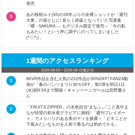
発売
あの桜樹ルイ(55)の28年ぶりの全裸ショットが「週刊
5
大衆」の袋とじに! 長らく絶版となっていた写真集
「櫻 - SAKURA -」もデジタル限定で発売～「今の私
もみたい！という声に調子にのってしまいました
(^◇^;)」
1週間のアクセスランキング
2026-08-03
～
2026-08-10
集計分
8KVR作品を含む人気の222作品が30%OFF! FANZA動
1
画が「春のパンツまつり30％OFF」第2弾を明日1日
(水)朝9:59まで開催～キャンペーンガールは田野憂さ
ん
「FRUITS ZIPPER」の水色担当“まなふぃ”こと真中ま
2
なが待望の初水着グラビアに挑戦! 「週刊プレイボー
イ」でメリハリのある美ボディを披露～「ビキニとか
下着みたいなものを人前で着るのは初めてかも」