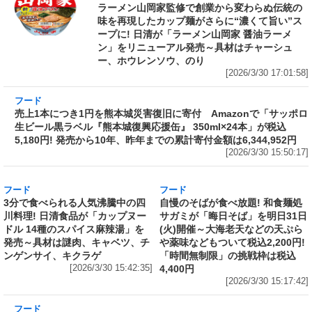
ラーメン山岡家監修で創業から変わらぬ伝統の
味を再現したカップ麺がさらに“濃くて旨い”ス
ープに! 日清が「ラーメン山岡家 醤油ラーメ
ン」をリニューアル発売～具材はチャーシュ
ー、ホウレンソウ、のり
[2026/3/30 17:01:58]
フード
売上1本につき1円を熊本城災害復旧に寄付
Amazonで「サッポロ生ビール黒ラベル『熊本
城復興応援缶』 350ml×24本」が税込5,180円!
発売から10年、昨年までの累計寄付金額は
6,344,952円
[2026/3/30 15:50:17]
フード
フード
3分で食べられる人気沸騰中の四
自慢のそばが食べ放題! 和食麺処