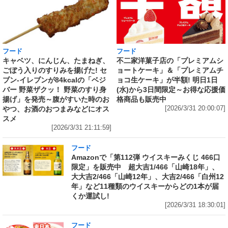
フード
フード
キャベツ、にんじん、たまねぎ、
不二家洋菓子店の「プレミアムシ
ごぼう入りのすりみを揚げた! セ
ョートケーキ」＆「プレミアムチ
ブン‐イレブンが84kcalの「ベジ
ョコ生ケーキ」が半額! 明日1日
バー 野菜ザクッ！ 野菜のすり身
(水)から3日間限定～お得な応援価
揚げ」を発売～腹がすいた時のお
格商品も販売中
やつ、お酒のおつまみなどにオス
[2026/3/31 20:00:07]
スメ
[2026/3/31 21:11:59]
フード
Amazonで「第112弾 ウイスキーみくじ 466口
限定」を販売中 超大吉1/466「山崎18年」、
大大吉2/466「山崎12年」、大吉2/466「白州12
年」など11種類のウイスキーからどの1本が届
くか運試し!
[2026/3/31 18:30:01]
フード