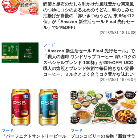
鰹節と昆布のだしを利かせた風味豊かな関東風
のつゆにコシのある太めのうどん、味のしみた
油揚げが自慢の「赤いきつねうどん 東 96g×12
個」が「Amazon 新生活セール Final 先行セー
ル」で54%OFF!
[2026/3/31 18:14:08]
フード
「Amazon 新生活セール Final 先行セール」で
「職人の珈琲 ワンドリップコーヒー 深いコクの
スペシャルブレンド 100杯」が20%OFF! UCC
職人の焙煎とブレンド技術で毎日飽きない定番
コーヒー。ミルクとよく合うコク豊かな味わい
[2026/3/31 18:06:07]
フード
フード
「パーフェクトサントリービール
ブロンコビリーの名物「新鮮サラ