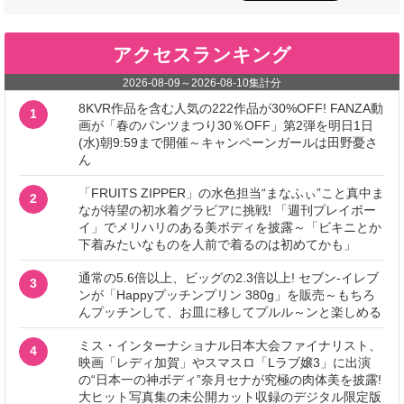
アクセスランキング
2026-08-09
～
2026-08-10
集計分
8KVR作品を含む人気の222作品が30%OFF! FANZA動
1
画が「春のパンツまつり30％OFF」第2弾を明日1日
(水)朝9:59まで開催～キャンペーンガールは田野憂さ
ん
「FRUITS ZIPPER」の水色担当“まなふぃ”こと真中ま
2
なが待望の初水着グラビアに挑戦! 「週刊プレイボー
イ」でメリハリのある美ボディを披露～「ビキニとか
下着みたいなものを人前で着るのは初めてかも」
通常の5.6倍以上、ビッグの2.3倍以上! セブン‐イレブ
3
ンが「Happyプッチンプリン 380g」を販売～もちろ
んプッチンして、お皿に移してプルル～ンと楽しめる
ミス・インターナショナル日本大会ファイナリスト、
4
映画「レディ加賀」やスマスロ「Lラブ嬢3」に出演
の“日本一の神ボディ”奈月セナが究極の肉体美を披露!
大ヒット写真集の未公開カット収録のデジタル限定版