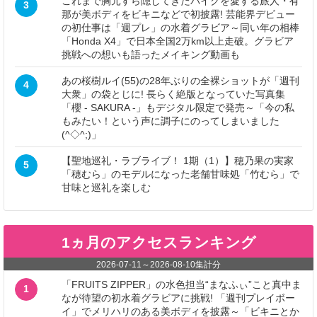
これまで胸元すら隠してきたバイクを愛する旅人・有
3
那が美ボディをビキニなどで初披露! 芸能界デビュー
の初仕事は「週プレ」の水着グラビア～同い年の相棒
「Honda X4」で日本全国2万km以上走破。グラビア
挑戦への想いも語ったメイキング動画も
あの桜樹ルイ(55)の28年ぶりの全裸ショットが「週刊
4
大衆」の袋とじに! 長らく絶版となっていた写真集
「櫻 - SAKURA -」もデジタル限定で発売～「今の私
もみたい！という声に調子にのってしまいました
(^◇^;)」
【聖地巡礼・ラブライブ！ 1期（1）】穂乃果の実家
5
「穂むら」のモデルになった老舗甘味処「竹むら」で
甘味と巡礼を楽しむ
1ヵ月のアクセスランキング
2026-07-11
～
2026-08-10
集計分
「FRUITS ZIPPER」の水色担当“まなふぃ”こと真中ま
1
なが待望の初水着グラビアに挑戦! 「週刊プレイボー
イ」でメリハリのある美ボディを披露～「ビキニとか