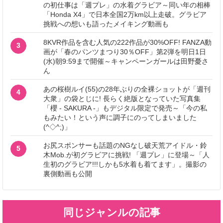
の初仕事は「週プレ」の水着グラビア～同い年の相棒
「Honda X4」で日本全国2万km以上走破。グラビア
挑戦への想いも語ったメイキング動画も
8KVR作品を含む人気の222作品が30%OFF! FANZA動
3
画が「春のパンツまつり30％OFF」第2弾を明日1日
(水)朝9:59まで開催～キャンペーンガールは田野憂さ
ん
あの桜樹ルイ(55)の28年ぶりの全裸ショットが「週刊
4
大衆」の袋とじに! 長らく絶版となっていた写真集
「櫻 - SAKURA -」もデジタル限定で発売～「今の私
もみたい！という声に調子にのってしまいました
(^◇^;)」
お尻スポンサーも話題のNGなし破天荒アイドル・鈴
5
木Mob.が初グラビアに挑戦! 「週プレ」に登場～「人
生初のグラビア!!!しかも5水着も着てます」。撮影の
裏側動画も公開
同じジャンルの記事