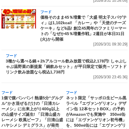
[2026/3/31 10:26:05]
フード
価格そのまま45％増量で「大盛 明太子スパゲテ
ィ」は1,102kcal! 「カレー」や「天使のチーズ
ケーキ」など6品! 創立45周年のファミリーマー
トの「なぜか45％増量作戦」2週目が本日31日
(火)から開催
[2026/3/31 09:30:29]
フード
3種から選べる鍋＋2hアルコール飲み放題で税
込2,178円! しゃぶしゃぶ温野菜の新提案「鍋飲
みセット」が平日限定で販売～ソフトドリンク
飲み放題なら税込1,738円
[2026/3/30 23:45:36]