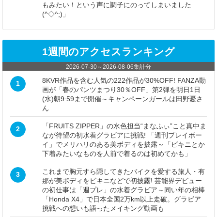
もみたい！という声に調子にのってしまいました
(^◇^;)」
1週間のアクセスランキング
2026-07-30
～
2026-08-06
集計分
8KVR作品を含む人気の222作品が30%OFF! FANZA動
1
画が「春のパンツまつり30％OFF」第2弾を明日1日
(水)朝9:59まで開催～キャンペーンガールは田野憂さ
ん
「FRUITS ZIPPER」の水色担当“まなふぃ”こと真中ま
2
なが待望の初水着グラビアに挑戦! 「週刊プレイボー
イ」でメリハリのある美ボディを披露～「ビキニとか
下着みたいなものを人前で着るのは初めてかも」
これまで胸元すら隠してきたバイクを愛する旅人・有
3
那が美ボディをビキニなどで初披露! 芸能界デビュー
の初仕事は「週プレ」の水着グラビア～同い年の相棒
「Honda X4」で日本全国2万km以上走破。グラビア
挑戦への想いも語ったメイキング動画も