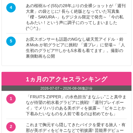
あの桜樹ルイ(55)の28年ぶりの全裸ショットが「週刊
4
大衆」の袋とじに! 長らく絶版となっていた写真集
「櫻 - SAKURA -」もデジタル限定で発売～「今の私
もみたい！という声に調子にのってしまいました
(^◇^;)」
お尻スポンサーも話題のNGなし破天荒アイドル・鈴
5
木Mob.が初グラビアに挑戦! 「週プレ」に登場～「人
生初のグラビア!!!しかも5水着も着てます」。撮影の
裏側動画も公開
1ヵ月のアクセスランキング
2026-07-07
～
2026-08-06
集計分
「FRUITS ZIPPER」の水色担当“まなふぃ”こと真中ま
1
なが待望の初水着グラビアに挑戦! 「週刊プレイボー
イ」でメリハリのある美ボディを披露～「ビキニとか
下着みたいなものを人前で着るのは初めてかも」
これまで胸元すら隠してきたバイクを愛する旅人・有
2
那が美ボディをビキニなどで初披露! 芸能界デビュー