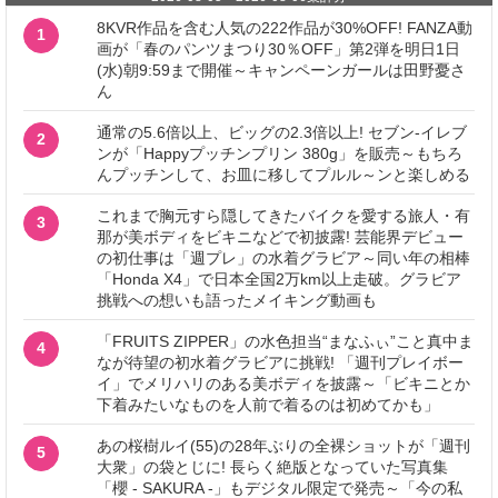
8KVR作品を含む人気の222作品が30%OFF! FANZA動
1
画が「春のパンツまつり30％OFF」第2弾を明日1日
(水)朝9:59まで開催～キャンペーンガールは田野憂さ
ん
通常の5.6倍以上、ビッグの2.3倍以上! セブン‐イレブ
2
ンが「Happyプッチンプリン 380g」を販売～もちろ
んプッチンして、お皿に移してプルル～ンと楽しめる
これまで胸元すら隠してきたバイクを愛する旅人・有
3
那が美ボディをビキニなどで初披露! 芸能界デビュー
の初仕事は「週プレ」の水着グラビア～同い年の相棒
「Honda X4」で日本全国2万km以上走破。グラビア
挑戦への想いも語ったメイキング動画も
「FRUITS ZIPPER」の水色担当“まなふぃ”こと真中ま
4
なが待望の初水着グラビアに挑戦! 「週刊プレイボー
イ」でメリハリのある美ボディを披露～「ビキニとか
下着みたいなものを人前で着るのは初めてかも」
あの桜樹ルイ(55)の28年ぶりの全裸ショットが「週刊
5
大衆」の袋とじに! 長らく絶版となっていた写真集
「櫻 - SAKURA -」もデジタル限定で発売～「今の私