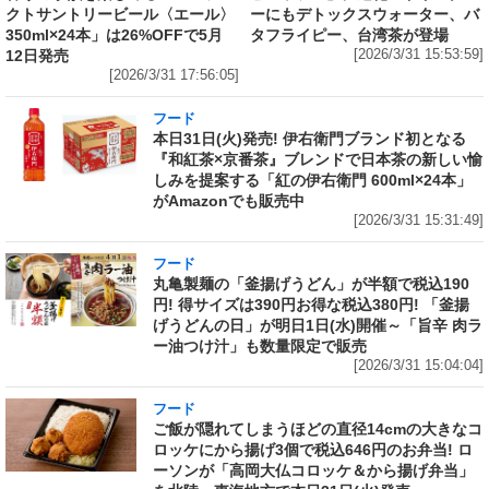
クトサントリービール〈エール〉
ーにもデトックスウォーター、バ
350ml×24本」は26%OFFで5月
タフライピー、台湾茶が登場
12日発売
[2026/3/31 15:53:59]
[2026/3/31 17:56:05]
フード
本日31日(火)発売! 伊右衛門ブランド初となる
『和紅茶×京番茶』ブレンドで日本茶の新しい愉
しみを提案する「紅の伊右衛門 600ml×24本」
がAmazonでも販売中
[2026/3/31 15:31:49]
フード
丸亀製麺の「釜揚げうどん」が半額で税込190
円! 得サイズは390円お得な税込380円! 「釜揚
げうどんの日」が明日1日(水)開催～「旨辛 肉ラ
ー油つけ汁」も数量限定で販売
[2026/3/31 15:04:04]
フード
ご飯が隠れてしまうほどの直径14cmの大きなコ
ロッケにから揚げ3個で税込646円のお弁当! ロ
ーソンが「高岡大仏コロッケ＆から揚げ弁当」