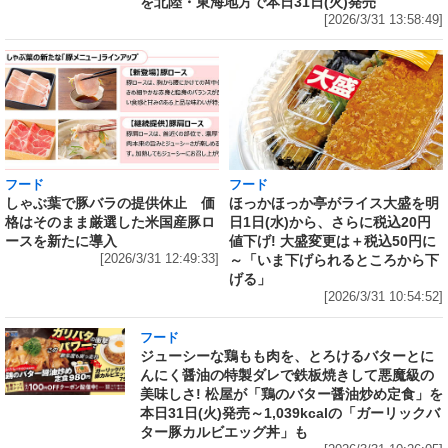
を北陸・東海地方で本日31日(火)発売
[2026/3/31 13:58:49]
フード
フード
しゃぶ葉で豚バラの提供休止 価
ほっかほっか亭がライス大盛を明
格はそのまま厳選した米国産豚ロ
日1日(水)から、さらに税込20円
ースを新たに導入
値下げ! 大盛変更は＋税込50円に
[2026/3/31 12:49:33]
～「いま下げられるところから下
げる」
[2026/3/31 10:54:52]
フード
ジューシーな鶏もも肉を、とろけるバターとに
んにく醤油の特製ダレで鉄板焼きして悪魔級の
美味しさ! 松屋が「鶏のバター醤油炒め定食」を
本日31日(火)発売～1,039kcalの「ガーリックバ
ター豚カルビエッグ丼」も