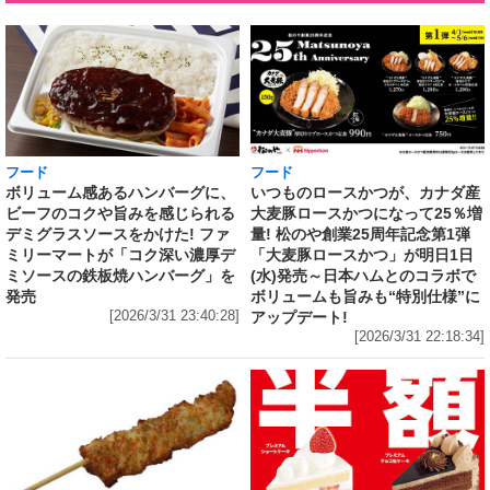
フード
フード
いつものロースかつが、カナダ産
ボリューム感あるハンバーグに、
大麦豚ロースかつになって25％増
ビーフのコクや旨みを感じられる
量! 松のや創業25周年記念第1弾
デミグラスソースをかけた! ファ
「大麦豚ロースかつ」が明日1日
ミリーマートが「コク深い濃厚デ
(水)発売～日本ハムとのコラボで
ミソースの鉄板焼ハンバーグ」を
ボリュームも旨みも“特別仕様”に
発売
アップデート!
[2026/3/31 23:40:28]
[2026/3/31 22:18:34]