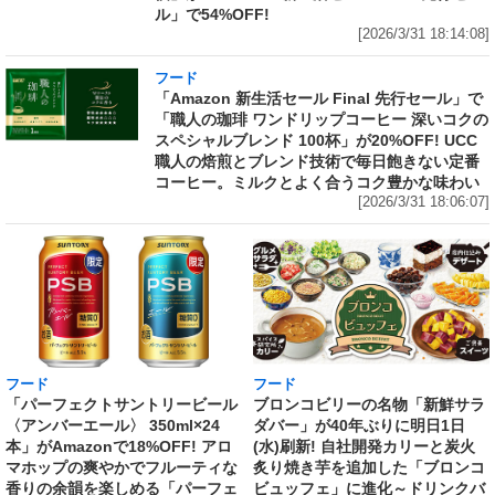
ル」で54%OFF!
[2026/3/31 18:14:08]
フード
「Amazon 新生活セール Final 先行セール」で
「職人の珈琲 ワンドリップコーヒー 深いコクの
スペシャルブレンド 100杯」が20%OFF! UCC
職人の焙煎とブレンド技術で毎日飽きない定番
コーヒー。ミルクとよく合うコク豊かな味わい
[2026/3/31 18:06:07]
フード
フード
「パーフェクトサントリービール
ブロンコビリーの名物「新鮮サラ
〈アンバーエール〉 350ml×24
ダバー」が40年ぶりに明日1日
本」がAmazonで18%OFF! アロ
(水)刷新! 自社開発カリーと炭火
マホップの爽やかでフルーティな
炙り焼き芋を追加した「ブロンコ
香りの余韻を楽しめる「パーフェ
ビュッフェ」に進化～ドリンクバ