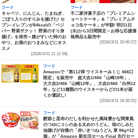
フード
フード
キャベツ、にんじん、たまねぎ、
不二家洋菓子店の「プレミアムシ
ごぼう入りのすりみを揚げた! セ
ョートケーキ」＆「プレミアムチ
ブン‐イレブンが84kcalの「ベジ
ョコ生ケーキ」が半額! 明日1日
バー 野菜ザクッ！ 野菜のすり身
(水)から3日間限定～お得な応援価
揚げ」を発売～腹がすいた時のお
格商品も販売中
やつ、お酒のおつまみなどにオス
[2026/3/31 20:00:07]
スメ
[2026/3/31 21:11:59]
フード
Amazonで「第112弾 ウイスキーみくじ 466口
限定」を販売中 超大吉1/466「山崎18年」、
大大吉2/466「山崎12年」、大吉2/466「白州12
年」など11種類のウイスキーからどの1本が届
くか運試し!
[2026/3/31 18:30:01]
フード
鰹節と昆布のだしを利かせた風味豊かな関東風
のつゆにコシのある太めのうどん、味のしみた
油揚げが自慢の「赤いきつねうどん 東 96g×12
個」が「Amazon 新生活セール Final 先行セー