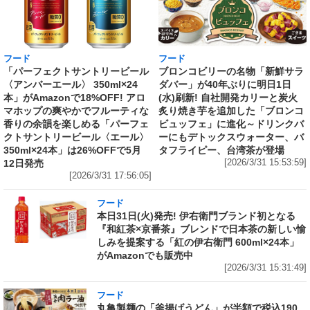
フード
フード
「パーフェクトサントリービール
ブロンコビリーの名物「新鮮サラ
〈アンバーエール〉 350ml×24
ダバー」が40年ぶりに明日1日
本」がAmazonで18%OFF! アロ
(水)刷新! 自社開発カリーと炭火
マホップの爽やかでフルーティな
炙り焼き芋を追加した「ブロンコ
香りの余韻を楽しめる「パーフェ
ビュッフェ」に進化～ドリンクバ
クトサントリービール〈エール〉
ーにもデトックスウォーター、バ
350ml×24本」は26%OFFで5月
タフライピー、台湾茶が登場
12日発売
[2026/3/31 15:53:59]
[2026/3/31 17:56:05]
フード
本日31日(火)発売! 伊右衛門ブランド初となる
『和紅茶×京番茶』ブレンドで日本茶の新しい愉
しみを提案する「紅の伊右衛門 600ml×24本」
がAmazonでも販売中
[2026/3/31 15:31:49]
フード
丸亀製麺の「釜揚げうどん」が半額で税込190