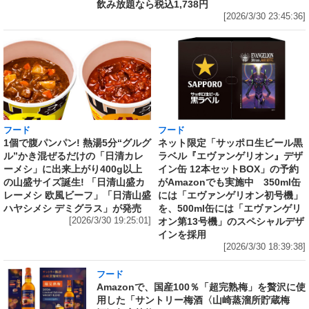
飲み放題なら税込1,738円
[2026/3/30 23:45:36]
フード
フード
1個で腹パンパン! 熱湯5分“グルグ
ネット限定「サッポロ生ビール黒
ル”かき混ぜるだけの「日清カレ
ラベル『エヴァンゲリオン』デザ
ーメシ」に出来上がり400g以上
イン缶 12本セットBOX」の予約
の山盛サイズ誕生! 「日清山盛カ
がAmazonでも実施中 350ml缶
レーメシ 欧風ビーフ」「日清山盛
には「エヴァンゲリオン初号機」
ハヤシメシ デミグラス」が発売
を、500ml缶には「エヴァンゲリ
[2026/3/30 19:25:01]
オン第13号機」のスペシャルデザ
インを採用
[2026/3/30 18:39:38]
フード
Amazonで、国産100％「超完熟梅」を贅沢に使
用した「サントリー梅酒〈山崎蒸溜所貯蔵梅