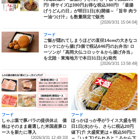
円! 得サイズは390円お得な税込380円! 「釜揚
げうどんの日」が明日1日(水)開催～「旨辛 肉ラ
ー油つけ汁」も数量限定で販売
[2026/3/31 15:04:04]
フード
ご飯が隠れてしまうほどの直径14cmの大きなコ
ロッケにから揚げ3個で税込646円のお弁当! ロ
ーソンが「高岡大仏コロッケ＆から揚げ弁当」
を北陸・東海地方で本日31日(火)発売
[2026/3/31 13:58:49]
フード
フード
しゃぶ葉で豚バラの提供休止 価
ほっかほっか亭がライス大盛を明
格はそのまま厳選した米国産豚ロ
日1日(水)から、さらに税込20円
ースを新たに導入
値下げ! 大盛変更は＋税込50円に
[2026/3/31 12:49:33]
～「いま下げられるところから下