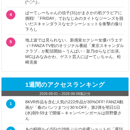
(^◇^;)」
ぱーてぃーちゃんの信子(31)がまさかの初グラビアに
4
挑戦! 「FRIDAY」でおなじみのタイトなジーンズを脱
いだスキャンダラスなセクシーショットを衝撃の撮り
下ろし
地上波では見られない、新感覚セクシー女優バラエテ
5
ィ! FANZA TV初のオリジナル番組「東京スキャンダル
クラブ」が配信開始～うんぱい・架乃ゆらなど出演。
MCはみなみかわ、ゲスト芸人にぱーてぃちゃん、松
崎克俊
1週間のアクセスランキング
2026-08-01
～
2026-08-08
集計分
8KVR作品を含む人気の222作品が30%OFF! FANZA動
1
画が「春のパンツまつり30％OFF」第2弾を明日1日
(水)朝9:59まで開催～キャンペーンガールは田野憂さ
ん
あの桜樹ルイ(55)の28年ぶりの全裸ショットが「週刊