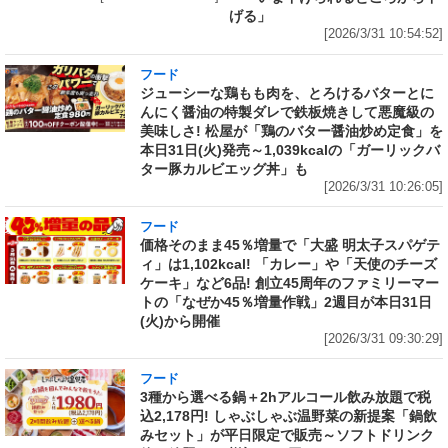
げる」
[2026/3/31 10:54:52]
フード
ジューシーな鶏もも肉を、とろけるバターとに
んにく醤油の特製ダレで鉄板焼きして悪魔級の
美味しさ! 松屋が「鶏のバター醤油炒め定食」を
本日31日(火)発売～1,039kcalの「ガーリックバ
ター豚カルビエッグ丼」も
[2026/3/31 10:26:05]
フード
価格そのまま45％増量で「大盛 明太子スパゲテ
ィ」は1,102kcal! 「カレー」や「天使のチーズ
ケーキ」など6品! 創立45周年のファミリーマー
トの「なぜか45％増量作戦」2週目が本日31日
(火)から開催
[2026/3/31 09:30:29]
フード
3種から選べる鍋＋2hアルコール飲み放題で税
込2,178円! しゃぶしゃぶ温野菜の新提案「鍋飲
みセット」が平日限定で販売～ソフトドリンク