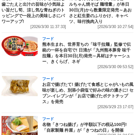
歯ごたえと出汁の旨味が小気味よ
ルちゃん焼そば 麺増量」が本日
い旨だし筍、涼し気な青ねぎのト
30日(月)から数量限定発売～あお
ッピングで一段上の美味しさにパ
さと紅生姜のふりかけ、キャベ
ワーアップ!
ツ、味付挽肉入り
[2026/3/30 11:37:33]
[2026/3/30 10:27:54]
フード
熊本生まれ、世界育ちの「味千拉麺」監修で伝
統の一杯を自宅で! 日清が「九州熊本豚骨 味千
拉麺」を本日30日(月)発売～具材はチャーシュ
ー、きくらげ、ネギ
[2026/3/30 09:53:52]
フード
お店で揚げたて! 揚げたて食感とじゃがいもの風
味が楽しめ、別添小袋塩で好みの味の濃さに! セ
ブン‐イレブンが「お店で揚げたポテトチップ
ス」を発売
[2026/3/29 23:17:07]
フード
名物「きつね揚げ」が半額以下の税込100円!
「自家製麺 杵屋」が「きつねの日」を開催