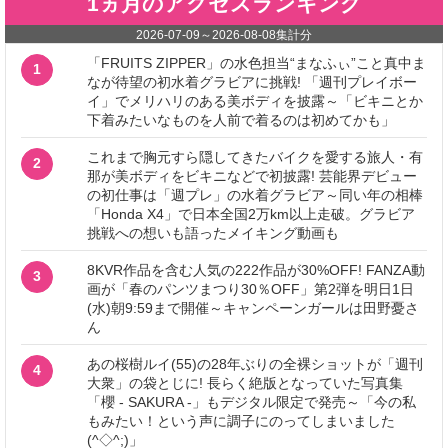
1ヵ月のアクセスランキング
2026-07-09
～
2026-08-08
集計分
「FRUITS ZIPPER」の水色担当“まなふぃ”こと真中ま
1
なが待望の初水着グラビアに挑戦! 「週刊プレイボー
イ」でメリハリのある美ボディを披露～「ビキニとか
下着みたいなものを人前で着るのは初めてかも」
これまで胸元すら隠してきたバイクを愛する旅人・有
2
那が美ボディをビキニなどで初披露! 芸能界デビュー
の初仕事は「週プレ」の水着グラビア～同い年の相棒
「Honda X4」で日本全国2万km以上走破。グラビア
挑戦への想いも語ったメイキング動画も
8KVR作品を含む人気の222作品が30%OFF! FANZA動
3
画が「春のパンツまつり30％OFF」第2弾を明日1日
(水)朝9:59まで開催～キャンペーンガールは田野憂さ
ん
あの桜樹ルイ(55)の28年ぶりの全裸ショットが「週刊
4
大衆」の袋とじに! 長らく絶版となっていた写真集
「櫻 - SAKURA -」もデジタル限定で発売～「今の私
もみたい！という声に調子にのってしまいました
(^◇^;)」