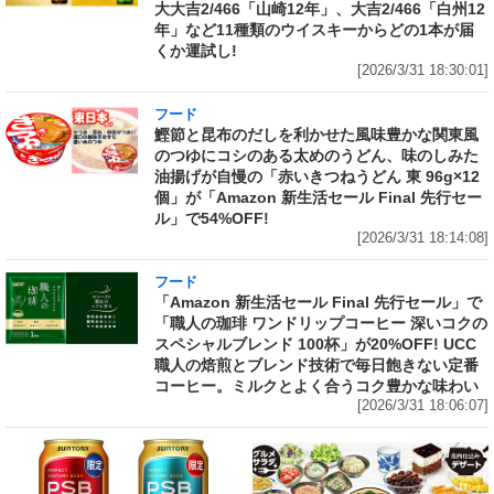
大大吉2/466「山崎12年」、大吉2/466「白州12
年」など11種類のウイスキーからどの1本が届
くか運試し!
[2026/3/31 18:30:01]
フード
鰹節と昆布のだしを利かせた風味豊かな関東風
のつゆにコシのある太めのうどん、味のしみた
油揚げが自慢の「赤いきつねうどん 東 96g×12
個」が「Amazon 新生活セール Final 先行セー
ル」で54%OFF!
[2026/3/31 18:14:08]
フード
「Amazon 新生活セール Final 先行セール」で
「職人の珈琲 ワンドリップコーヒー 深いコクの
スペシャルブレンド 100杯」が20%OFF! UCC
職人の焙煎とブレンド技術で毎日飽きない定番
コーヒー。ミルクとよく合うコク豊かな味わい
[2026/3/31 18:06:07]