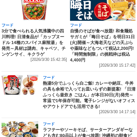
フード
フード
3分で食べられる人気沸騰中の四
自慢のそばが食べ放題! 和食麺処
川料理! 日清食品が「カップヌー
サガミが「晦日そば」を明日31日
ドル 14種のスパイス麻辣湯」を
(火)開催～大海老天などの天ぷら
発売～具材は謎肉、キャベツ、チ
や薬味などもついて税込2,200円!
ンゲンサイ、キクラゲ
「時間無制限」の挑戦枠は税込
[2026/3/30 15:42:35]
4,400円
[2026/3/30 15:17:42]
フード
熱湯5分でふっくら白ご飯! カレーや納豆、牛丼
の具も余裕で入ってお皿いらずの新提案! 「日清
ふっくら釜炊き ごはん」が本日30日(月)発売～
常温で1年保存可能。電子レンジがないオフィス
やアウトドアでも活用できる!
[2026/3/30 14:17:14]
フード
ラフテーやソーキそば、サーターアンダギーな
ども含む80品以上が食べ放題! 沖縄初の朝食ビ