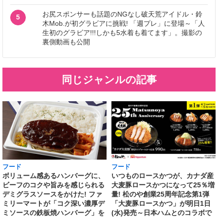
お尻スポンサーも話題のNGなし破天荒アイドル・鈴
5
木Mob.が初グラビアに挑戦! 「週プレ」に登場～「人
生初のグラビア!!!しかも5水着も着てます」。撮影の
裏側動画も公開
同じジャンルの記事
フード
フード
いつものロースかつが、カナダ産
ボリューム感あるハンバーグに、
大麦豚ロースかつになって25％増
ビーフのコクや旨みを感じられる
量! 松のや創業25周年記念第1弾
デミグラスソースをかけた! ファ
「大麦豚ロースかつ」が明日1日
ミリーマートが「コク深い濃厚デ
(水)発売～日本ハムとのコラボで
ミソースの鉄板焼ハンバーグ」を