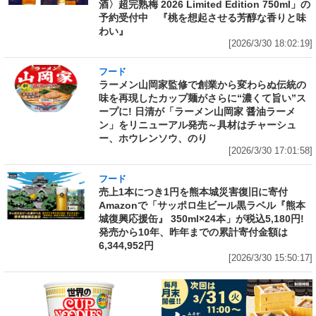
酒〉超完熟梅 2026 Limited Edition 750ml」の
予約受付中 『桃を想起させる芳醇な香りと味
わい』
[2026/3/30 18:02:19]
フード
ラーメン山岡家監修で創業から変わらぬ伝統の
味を再現したカップ麺がさらに“濃くて旨い”ス
ープに! 日清が「ラーメン山岡家 醤油ラーメ
ン」をリニューアル発売～具材はチャーシュ
ー、ホウレンソウ、のり
[2026/3/30 17:01:58]
フード
売上1本につき1円を熊本城災害復旧に寄付
Amazonで「サッポロ生ビール黒ラベル『熊本
城復興応援缶』 350ml×24本」が税込5,180円!
発売から10年、昨年までの累計寄付金額は
6,344,952円
[2026/3/30 15:50:17]