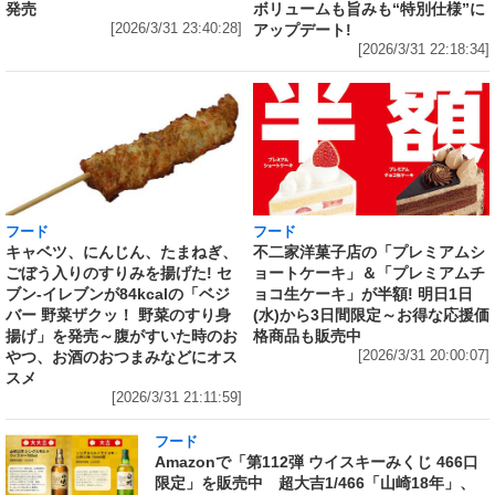
ボリュームも旨みも“特別仕様”に
発売
アップデート!
[2026/3/31 23:40:28]
[2026/3/31 22:18:34]
フード
フード
キャベツ、にんじん、たまねぎ、
不二家洋菓子店の「プレミアムシ
ごぼう入りのすりみを揚げた! セ
ョートケーキ」＆「プレミアムチ
ブン‐イレブンが84kcalの「ベジ
ョコ生ケーキ」が半額! 明日1日
バー 野菜ザクッ！ 野菜のすり身
(水)から3日間限定～お得な応援価
揚げ」を発売～腹がすいた時のお
格商品も販売中
やつ、お酒のおつまみなどにオス
[2026/3/31 20:00:07]
スメ
[2026/3/31 21:11:59]
フード
Amazonで「第112弾 ウイスキーみくじ 466口
限定」を販売中 超大吉1/466「山崎18年」、