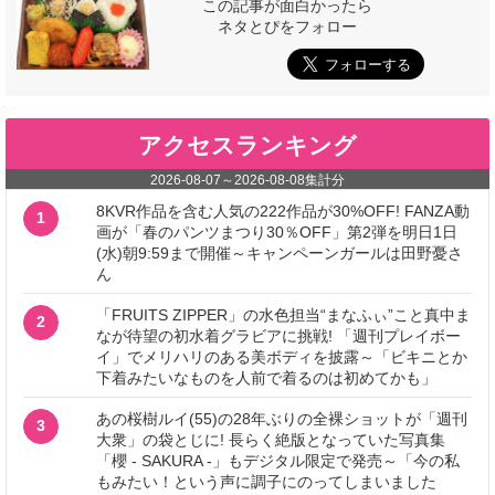
この記事が面白かったら
ネタとぴをフォロー
アクセスランキング
2026-08-07
～
2026-08-08
集計分
8KVR作品を含む人気の222作品が30%OFF! FANZA動
1
画が「春のパンツまつり30％OFF」第2弾を明日1日
(水)朝9:59まで開催～キャンペーンガールは田野憂さ
ん
「FRUITS ZIPPER」の水色担当“まなふぃ”こと真中ま
2
なが待望の初水着グラビアに挑戦! 「週刊プレイボー
イ」でメリハリのある美ボディを披露～「ビキニとか
下着みたいなものを人前で着るのは初めてかも」
あの桜樹ルイ(55)の28年ぶりの全裸ショットが「週刊
3
大衆」の袋とじに! 長らく絶版となっていた写真集
「櫻 - SAKURA -」もデジタル限定で発売～「今の私
もみたい！という声に調子にのってしまいました