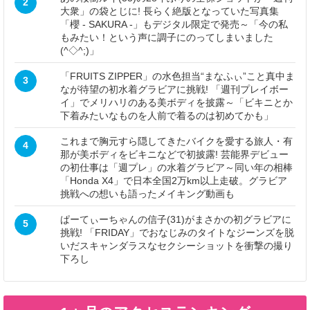
2
大衆」の袋とじに! 長らく絶版となっていた写真集
「櫻 - SAKURA -」もデジタル限定で発売～「今の私
もみたい！という声に調子にのってしまいました
(^◇^;)」
「FRUITS ZIPPER」の水色担当“まなふぃ”こと真中ま
3
なが待望の初水着グラビアに挑戦! 「週刊プレイボー
イ」でメリハリのある美ボディを披露～「ビキニとか
下着みたいなものを人前で着るのは初めてかも」
これまで胸元すら隠してきたバイクを愛する旅人・有
4
那が美ボディをビキニなどで初披露! 芸能界デビュー
の初仕事は「週プレ」の水着グラビア～同い年の相棒
「Honda X4」で日本全国2万km以上走破。グラビア
挑戦への想いも語ったメイキング動画も
ぱーてぃーちゃんの信子(31)がまさかの初グラビアに
5
挑戦! 「FRIDAY」でおなじみのタイトなジーンズを脱
いだスキャンダラスなセクシーショットを衝撃の撮り
下ろし