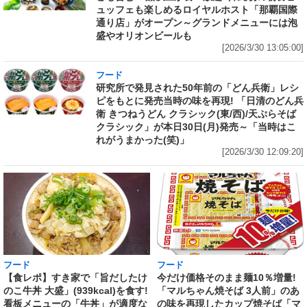
ュッフェも楽しめるロイヤルホスト「那覇国際
通り店」がオープン～グランドメニューには泡
盛やオリオンビールも
[2026/3/30 13:05:00]
フード
研究所で発見された50年前の「どん兵衛」レシ
ピをもとに発売当時の味を再現! 「日清のどん兵
衛 きつねうどん クラシック(東/西)/天ぷらそば
クラシック」が本日30日(月)発売～「当時はこ
れがうまかった(笑)」
[2026/3/30 12:09:20]
フード
フード
【食レポ】すき家で「旨だしたけ
今だけ価格そのまま麺10％増量!
のこ牛丼 大盛」(939kcal)を食す!
「マルちゃん焼そば 3人前」のあ
看板メニューの「牛丼」が適度な
の味を再現したカップ焼そば「マ