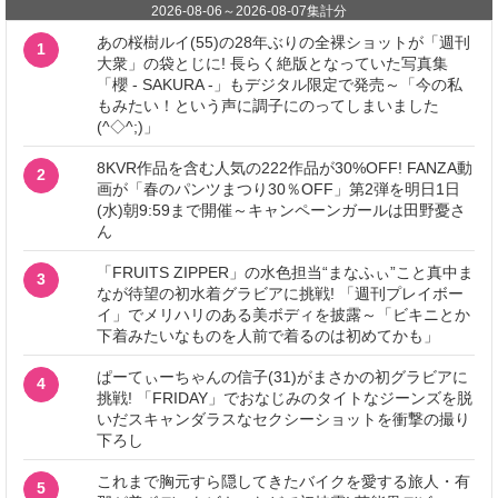
2026-08-06
～
2026-08-07
集計分
あの桜樹ルイ(55)の28年ぶりの全裸ショットが「週刊
1
大衆」の袋とじに! 長らく絶版となっていた写真集
「櫻 - SAKURA -」もデジタル限定で発売～「今の私
もみたい！という声に調子にのってしまいました
(^◇^;)」
8KVR作品を含む人気の222作品が30%OFF! FANZA動
2
画が「春のパンツまつり30％OFF」第2弾を明日1日
(水)朝9:59まで開催～キャンペーンガールは田野憂さ
ん
「FRUITS ZIPPER」の水色担当“まなふぃ”こと真中ま
3
なが待望の初水着グラビアに挑戦! 「週刊プレイボー
イ」でメリハリのある美ボディを披露～「ビキニとか
下着みたいなものを人前で着るのは初めてかも」
ぱーてぃーちゃんの信子(31)がまさかの初グラビアに
4
挑戦! 「FRIDAY」でおなじみのタイトなジーンズを脱
いだスキャンダラスなセクシーショットを衝撃の撮り
下ろし
これまで胸元すら隠してきたバイクを愛する旅人・有
5