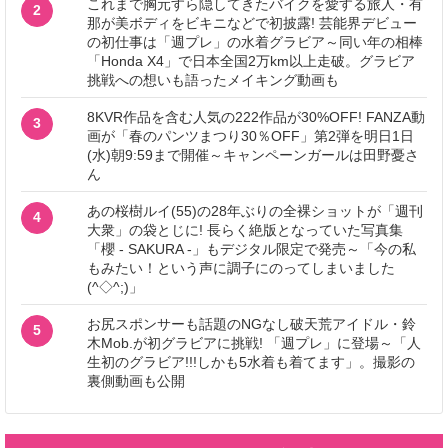
これまで胸元すら隠してきたバイクを愛する旅人・有
2
那が美ボディをビキニなどで初披露! 芸能界デビュー
の初仕事は「週プレ」の水着グラビア～同い年の相棒
「Honda X4」で日本全国2万km以上走破。グラビア
挑戦への想いも語ったメイキング動画も
8KVR作品を含む人気の222作品が30%OFF! FANZA動
3
画が「春のパンツまつり30％OFF」第2弾を明日1日
(水)朝9:59まで開催～キャンペーンガールは田野憂さ
ん
あの桜樹ルイ(55)の28年ぶりの全裸ショットが「週刊
4
大衆」の袋とじに! 長らく絶版となっていた写真集
「櫻 - SAKURA -」もデジタル限定で発売～「今の私
もみたい！という声に調子にのってしまいました
(^◇^;)」
お尻スポンサーも話題のNGなし破天荒アイドル・鈴
5
木Mob.が初グラビアに挑戦! 「週プレ」に登場～「人
生初のグラビア!!!しかも5水着も着てます」。撮影の
裏側動画も公開