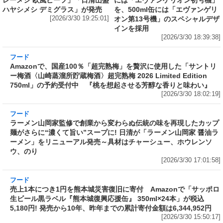
フード
フード
1個で腹パンパン! 熱湯5分“グルグ
ネット限定「サッポロ生ビール黒
ル”かき混ぜるだけの「日清カレ
ラベル『エヴァンゲリオン』デザ
ーメシ」に出来上がり400g以上
イン缶 12本セットBOX」の予約
の山盛サイズ誕生! 「日清山盛カ
がAmazonでも実施中 350ml缶
レーメシ 欧風ビーフ」「日清山盛
には「エヴァンゲリオン初号機」
ハヤシメシ デミグラス」が発売
を、500ml缶には「エヴァンゲリ
[2026/3/30 19:25:01]
オン第13号機」のスペシャルデザ
インを採用
[2026/3/30 18:39:38]
フード
Amazonで、国産100％「超完熟梅」を贅沢に使用した「サントリ
ー梅酒〈山崎蒸溜所貯蔵梅酒〉超完熟梅 2026 Limited Edition
750ml」の予約受付中 『桃を想起させる芳醇な香りと味わい』
[2026/3/30 18:02:19]
フード
ラーメン山岡家監修で創業から変わらぬ伝統の味を再現したカップ
麺がさらに“濃くて旨い”スープに! 日清が「ラーメン山岡家 醤油ラ
ーメン」をリニューアル発売～具材はチャーシュー、ホウレンソ
ウ、のり