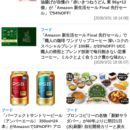
油揚げが自慢の「赤いきつねうどん 東 96g×12
個」が「Amazon 新生活セール Final 先行セー
ル」で54%OFF!
[2026/3/31 18:14:08]
フード
「Amazon 新生活セール Final 先行セール」で
「職人の珈琲 ワンドリップコーヒー 深いコクの
スペシャルブレンド 100杯」が20%OFF! UCC
職人の焙煎とブレンド技術で毎日飽きない定番
コーヒー。ミルクとよく合うコク豊かな味わい
[2026/3/31 18:06:07]
フード
フード
「パーフェクトサントリービール
ブロンコビリーの名物「新鮮サラ
〈アンバーエール〉 350ml×24
ダバー」が40年ぶりに明日1日
本」がAmazonで18%OFF! アロ
(水)刷新! 自社開発カリーと炭火