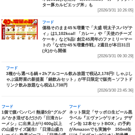
ター豚カルビエッグ丼」も
[2026/3/31 10:26:05]
フード
価格そのまま45％増量で「大盛 明太子スパゲテ
ィ」は1,102kcal! 「カレー」や「天使のチーズ
ケーキ」など6品! 創立45周年のファミリーマー
トの「なぜか45％増量作戦」2週目が本日31日
(火)から開催
[2026/3/31 09:30:29]
フード
3種から選べる鍋＋2hアルコール飲み放題で税
込2,178円! しゃぶしゃぶ温野菜の新提案「鍋飲
みセット」が平日限定で販売～ソフトドリンク
飲み放題なら税込1,738円
[2026/3/30 23:45:36]