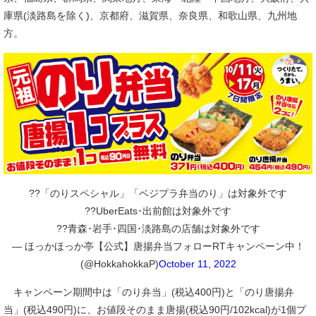
庫県(淡路島を除く)、京都府、滋賀県、奈良県、和歌山県、九州地
方。
??「のりスペシャル」「ベジプラ弁当のり」は対象外です
??UberEats･出前館は対象外です
??青森･岩手･四国･淡路島の店舗は対象外です
— ほっかほっか亭【公式】唐揚弁当フォローRTキャンペーン中！
(@HokkahokkaP)
October 11, 2022
キャンペーン期間中は「のり弁当」(税込400円)と「のり唐揚弁
当」(税込490円)に、お値段そのまま唐揚(税込90円/102kcal)が1個プ