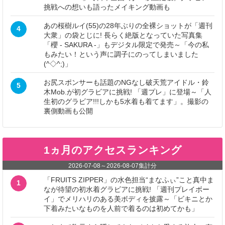
挑戦への想いも語ったメイキング動画も
あの桜樹ルイ(55)の28年ぶりの全裸ショットが「週刊
4
大衆」の袋とじに! 長らく絶版となっていた写真集
「櫻 - SAKURA -」もデジタル限定で発売～「今の私
もみたい！という声に調子にのってしまいました
(^◇^;)」
お尻スポンサーも話題のNGなし破天荒アイドル・鈴
5
木Mob.が初グラビアに挑戦! 「週プレ」に登場～「人
生初のグラビア!!!しかも5水着も着てます」。撮影の
裏側動画も公開
1ヵ月のアクセスランキング
2026-07-08
～
2026-08-07
集計分
「FRUITS ZIPPER」の水色担当“まなふぃ”こと真中ま
1
なが待望の初水着グラビアに挑戦! 「週刊プレイボー
イ」でメリハリのある美ボディを披露～「ビキニとか
下着みたいなものを人前で着るのは初めてかも」