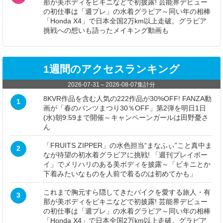
那が美ボディをビキニなどで初披露! 芸能界デビュー
の初仕事は「週プレ」の水着グラビア～同い年の相棒
「Honda X4」で日本全国2万km以上走破。グラビア
挑戦への想いも語ったメイキング動画も
1週間のアクセスランキング
2026-07-31
～
2026-08-07
集計分
8KVR作品を含む人気の222作品が30%OFF! FANZA動
1
画が「春のパンツまつり30％OFF」第2弾を明日1日
(水)朝9:59まで開催～キャンペーンガールは田野憂さ
ん
「FRUITS ZIPPER」の水色担当“まなふぃ”こと真中ま
2
なが待望の初水着グラビアに挑戦! 「週刊プレイボー
イ」でメリハリのある美ボディを披露～「ビキニとか
下着みたいなものを人前で着るのは初めてかも」
これまで胸元すら隠してきたバイクを愛する旅人・有
3
那が美ボディをビキニなどで初披露! 芸能界デビュー
の初仕事は「週プレ」の水着グラビア～同い年の相棒
「Honda X4」で日本全国2万km以上走破。グラビア