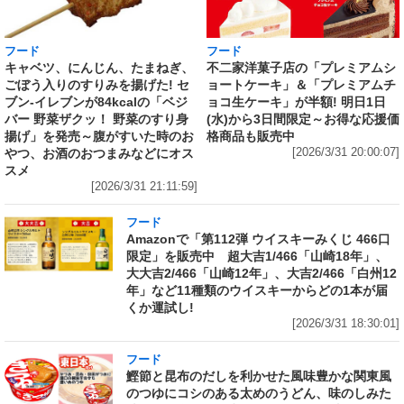
フード
フード
キャベツ、にんじん、たまねぎ、
不二家洋菓子店の「プレミアムシ
ごぼう入りのすりみを揚げた! セ
ョートケーキ」＆「プレミアムチ
ブン‐イレブンが84kcalの「ベジ
ョコ生ケーキ」が半額! 明日1日
バー 野菜ザクッ！ 野菜のすり身
(水)から3日間限定～お得な応援価
揚げ」を発売～腹がすいた時のお
格商品も販売中
やつ、お酒のおつまみなどにオス
[2026/3/31 20:00:07]
スメ
[2026/3/31 21:11:59]
フード
Amazonで「第112弾 ウイスキーみくじ 466口
限定」を販売中 超大吉1/466「山崎18年」、
大大吉2/466「山崎12年」、大吉2/466「白州12
年」など11種類のウイスキーからどの1本が届
くか運試し!
[2026/3/31 18:30:01]
フード
鰹節と昆布のだしを利かせた風味豊かな関東風
のつゆにコシのある太めのうどん、味のしみた