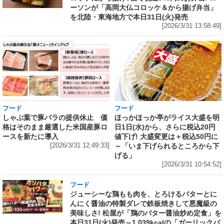
ーソンが「高岡大仏コロッケ＆から揚げ弁当」
を北陸・東海地方で本日31日(火)発売
[2026/3/31 13:58:49]
フード
フード
しゃぶ葉で豚バラの提供休止 価
ほっかほっか亭がライス大盛を明
格はそのまま厳選した米国産豚ロ
日1日(水)から、さらに税込20円
ースを新たに導入
値下げ! 大盛変更は＋税込50円に
[2026/3/31 12:49:33]
～「いま下げられるところから下
げる」
[2026/3/31 10:54:52]
フード
ジューシーな鶏もも肉を、とろけるバターとに
んにく醤油の特製ダレで鉄板焼きして悪魔級の
美味しさ! 松屋が「鶏のバター醤油炒め定食」を
本日31日(火)発売～1,039kcalの「ガーリックバ