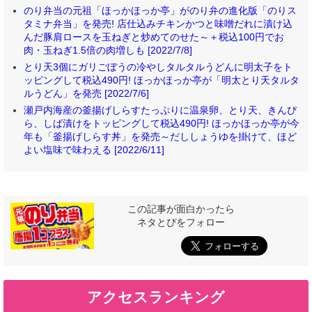
のり弁当の元祖「ほっかほっか亭」がのり弁の進化版「のりス
タミナ弁当」を発売! 店仕込みチキンかつと味噌だれに漬け込
んだ豚肩ロースを玉ねぎと炒めてのせた～＋税込100円でお
肉・玉ねぎ1.5倍の肉増しも [2022/7/8]
とり天3個にガリごぼうの冷やしタルタルうどんに明太子をト
ッピングして税込490円! ほっかほっか亭が「明太とり天タルタ
ルうどん」を発売 [2022/7/6]
瀬戸内海産の釜揚げしらすたっぷりに温泉卵、とり天、きんぴ
ら、しば漬けをトッピングして税込490円! ほっかほっか亭が今
年も「釜揚げしらす丼」を発売～だししょうゆを掛けて、ほど
よい塩味で味わえる [2022/6/11]
この記事が面白かったら
ネタとぴをフォロー
アクセスランキング