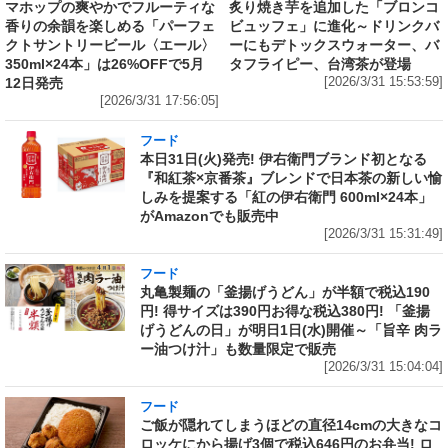
マホップの爽やかでフルーティな
炙り焼き芋を追加した「ブロンコ
香りの余韻を楽しめる「パーフェ
ビュッフェ」に進化～ドリンクバ
クトサントリービール〈エール〉
ーにもデトックスウォーター、バ
350ml×24本」は26%OFFで5月
タフライピー、台湾茶が登場
12日発売
[2026/3/31 15:53:59]
[2026/3/31 17:56:05]
フード
本日31日(火)発売! 伊右衛門ブランド初となる
『和紅茶×京番茶』ブレンドで日本茶の新しい愉
しみを提案する「紅の伊右衛門 600ml×24本」
がAmazonでも販売中
[2026/3/31 15:31:49]
フード
丸亀製麺の「釜揚げうどん」が半額で税込190
円! 得サイズは390円お得な税込380円! 「釜揚
げうどんの日」が明日1日(水)開催～「旨辛 肉ラ
ー油つけ汁」も数量限定で販売
[2026/3/31 15:04:04]
フード
ご飯が隠れてしまうほどの直径14cmの大きなコ
ロッケにから揚げ3個で税込646円のお弁当! ロ