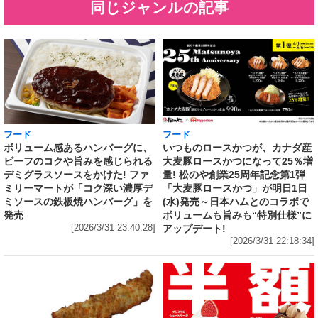
同じジャンルの記事
フード
フード
いつものロースかつが、カナダ産
ボリューム感あるハンバーグに、
大麦豚ロースかつになって25％増
ビーフのコクや旨みを感じられる
量! 松のや創業25周年記念第1弾
デミグラスソースをかけた! ファ
「大麦豚ロースかつ」が明日1日
ミリーマートが「コク深い濃厚デ
(水)発売～日本ハムとのコラボで
ミソースの鉄板焼ハンバーグ」を
ボリュームも旨みも“特別仕様”に
発売
アップデート!
[2026/3/31 23:40:28]
[2026/3/31 22:18:34]