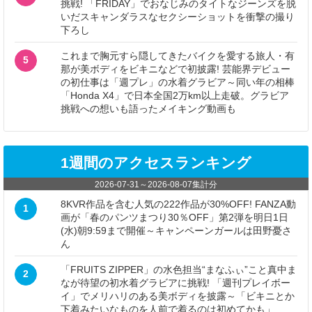
挑戦! 「FRIDAY」でおなじみのタイトなジーンズを脱
いだスキャンダラスなセクシーショットを衝撃の撮り
下ろし
これまで胸元すら隠してきたバイクを愛する旅人・有
5
那が美ボディをビキニなどで初披露! 芸能界デビュー
の初仕事は「週プレ」の水着グラビア～同い年の相棒
「Honda X4」で日本全国2万km以上走破。グラビア
挑戦への想いも語ったメイキング動画も
1週間のアクセスランキング
2026-07-31
～
2026-08-07
集計分
8KVR作品を含む人気の222作品が30%OFF! FANZA動
1
画が「春のパンツまつり30％OFF」第2弾を明日1日
(水)朝9:59まで開催～キャンペーンガールは田野憂さ
ん
「FRUITS ZIPPER」の水色担当“まなふぃ”こと真中ま
2
なが待望の初水着グラビアに挑戦! 「週刊プレイボー
イ」でメリハリのある美ボディを披露～「ビキニとか
下着みたいなものを人前で着るのは初めてかも」