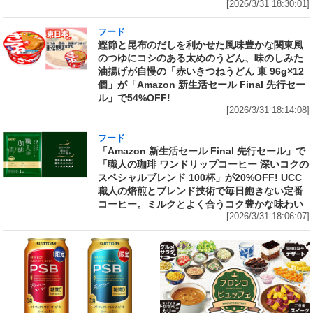
[2026/3/31 18:30:01]
フード
鰹節と昆布のだしを利かせた風味豊かな関東風
のつゆにコシのある太めのうどん、味のしみた
油揚げが自慢の「赤いきつねうどん 東 96g×12
個」が「Amazon 新生活セール Final 先行セー
ル」で54%OFF!
[2026/3/31 18:14:08]
フード
「Amazon 新生活セール Final 先行セール」で
「職人の珈琲 ワンドリップコーヒー 深いコクの
スペシャルブレンド 100杯」が20%OFF! UCC
職人の焙煎とブレンド技術で毎日飽きない定番
コーヒー。ミルクとよく合うコク豊かな味わい
[2026/3/31 18:06:07]