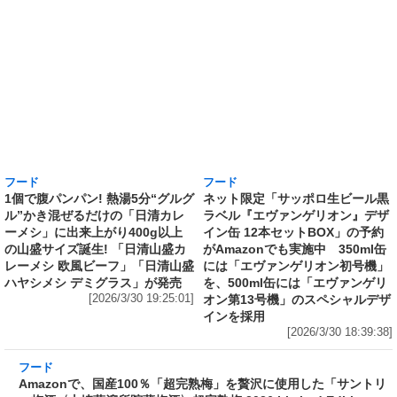
フード
フード
1個で腹パンパン! 熱湯5分“グルグ
ネット限定「サッポロ生ビール黒
ル”かき混ぜるだけの「日清カレ
ラベル『エヴァンゲリオン』デザ
ーメシ」に出来上がり400g以上
イン缶 12本セットBOX」の予約
の山盛サイズ誕生! 「日清山盛カ
がAmazonでも実施中 350ml缶
レーメシ 欧風ビーフ」「日清山盛
には「エヴァンゲリオン初号機」
ハヤシメシ デミグラス」が発売
を、500ml缶には「エヴァンゲリ
[2026/3/30 19:25:01]
オン第13号機」のスペシャルデザ
インを採用
[2026/3/30 18:39:38]
フード
Amazonで、国産100％「超完熟梅」を贅沢に使用した「サントリ
ー梅酒〈山崎蒸溜所貯蔵梅酒〉超完熟梅 2026 Limited Edition
750ml」の予約受付中 『桃を想起させる芳醇な香りと味わい』
[2026/3/30 18:02:19]