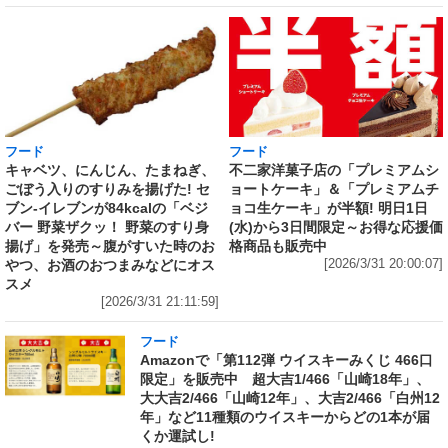
フード
フード
キャベツ、にんじん、たまねぎ、
不二家洋菓子店の「プレミアムシ
ごぼう入りのすりみを揚げた! セ
ョートケーキ」＆「プレミアムチ
ブン‐イレブンが84kcalの「ベジ
ョコ生ケーキ」が半額! 明日1日
バー 野菜ザクッ！ 野菜のすり身
(水)から3日間限定～お得な応援価
揚げ」を発売～腹がすいた時のお
格商品も販売中
やつ、お酒のおつまみなどにオス
[2026/3/31 20:00:07]
スメ
[2026/3/31 21:11:59]
フード
Amazonで「第112弾 ウイスキーみくじ 466口
限定」を販売中 超大吉1/466「山崎18年」、
大大吉2/466「山崎12年」、大吉2/466「白州12
年」など11種類のウイスキーからどの1本が届
くか運試し!