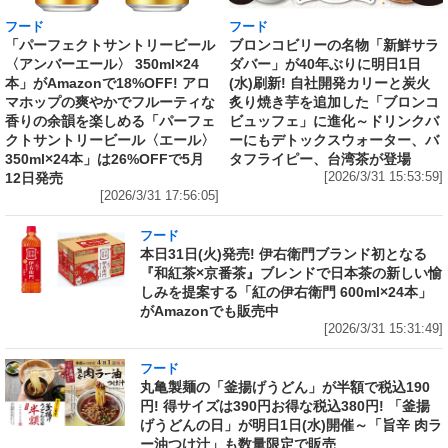
フード
フード
「パーフェクトサントリービール
ブロンコビリーの名物「新鮮サラ
〈アンバーエール〉 350ml×24
ダバー」が40年ぶりに明日1日
本」がAmazonで18%OFF! アロ
(水)刷新! 自社開発カリーと炭火
マホップの爽やかでフルーティな
炙り焼き芋を追加した「ブロンコ
香りの余韻を楽しめる「パーフェ
ビュッフェ」に進化～ドリンクバ
クトサントリービール〈エール〉
ーにもデトックスウォーター、バ
350ml×24本」は26%OFFで5月
タフライピー、台湾茶が登場
12日発売
[2026/3/31 15:53:59]
[2026/3/31 17:56:05]
フード
本日31日(火)発売! 伊右衛門ブランド初となる
『和紅茶×京番茶』ブレンドで日本茶の新しい愉
しみを提案する「紅の伊右衛門 600ml×24本」
がAmazonでも販売中
[2026/3/31 15:31:49]
フード
丸亀製麺の「釜揚げうどん」が半額で税込190
円! 得サイズは390円お得な税込380円! 「釜揚
げうどんの日」が明日1日(水)開催～「旨辛 肉ラ
ー油つけ汁」も数量限定で販売