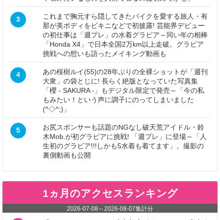
これまで胸元すら隠してきたバイクを愛する旅人・有
3
那が美ボディをビキニなどで初披露! 芸能界デビュー
の初仕事は「週プレ」の水着グラビア～同い年の相棒
「Honda X4」で日本全国2万km以上走破。グラビア
挑戦への想いも語ったメイキング動画も
あの桜樹ルイ(55)の28年ぶりの全裸ショットが「週刊
4
大衆」の袋とじに! 長らく絶版となっていた写真集
「櫻 - SAKURA -」もデジタル限定で発売～「今の私
もみたい！という声に調子にのってしまいました
(^◇^;)」
お尻スポンサーも話題のNGなし破天荒アイドル・鈴
5
木Mob.が初グラビアに挑戦! 「週プレ」に登場～「人
生初のグラビア!!!しかも5水着も着てます」。撮影の
裏側動画も公開
1ヵ月のアクセスランキング
2026-07-08
～
2026-08-07
集計分