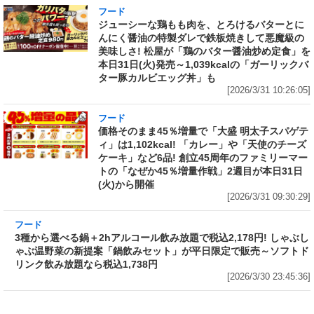
フード
ジューシーな鶏もも肉を、とろけるバターとに
んにく醤油の特製ダレで鉄板焼きして悪魔級の
美味しさ! 松屋が「鶏のバター醤油炒め定食」を
本日31日(火)発売～1,039kcalの「ガーリックバ
ター豚カルビエッグ丼」も
[2026/3/31 10:26:05]
フード
価格そのまま45％増量で「大盛 明太子スパゲテ
ィ」は1,102kcal! 「カレー」や「天使のチーズ
ケーキ」など6品! 創立45周年のファミリーマー
トの「なぜか45％増量作戦」2週目が本日31日
(火)から開催
[2026/3/31 09:30:29]
フード
3種から選べる鍋＋2hアルコール飲み放題で税
込2,178円! しゃぶしゃぶ温野菜の新提案「鍋飲
みセット」が平日限定で販売～ソフトドリンク
飲み放題なら税込1,738円
[2026/3/30 23:45:36]