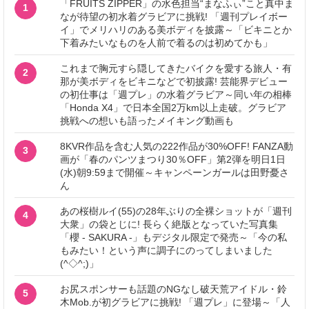
「FRUITS ZIPPER」の水色担当“まなふぃ”こと真中ま
1
なが待望の初水着グラビアに挑戦! 「週刊プレイボー
イ」でメリハリのある美ボディを披露～「ビキニとか
下着みたいなものを人前で着るのは初めてかも」
これまで胸元すら隠してきたバイクを愛する旅人・有
2
那が美ボディをビキニなどで初披露! 芸能界デビュー
の初仕事は「週プレ」の水着グラビア～同い年の相棒
「Honda X4」で日本全国2万km以上走破。グラビア
挑戦への想いも語ったメイキング動画も
8KVR作品を含む人気の222作品が30%OFF! FANZA動
3
画が「春のパンツまつり30％OFF」第2弾を明日1日
(水)朝9:59まで開催～キャンペーンガールは田野憂さ
ん
あの桜樹ルイ(55)の28年ぶりの全裸ショットが「週刊
4
大衆」の袋とじに! 長らく絶版となっていた写真集
「櫻 - SAKURA -」もデジタル限定で発売～「今の私
もみたい！という声に調子にのってしまいました
(^◇^;)」
お尻スポンサーも話題のNGなし破天荒アイドル・鈴
5
木Mob.が初グラビアに挑戦! 「週プレ」に登場～「人