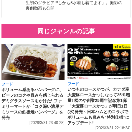
生初のグラビア!!!しかも5水着も着てます」。撮影の
裏側動画も公開
同じジャンルの記事
フード
フード
いつものロースかつが、カナダ産
ボリューム感あるハンバーグに、
大麦豚ロースかつになって25％増
ビーフのコクや旨みを感じられる
量! 松のや創業25周年記念第1弾
デミグラスソースをかけた! ファ
「大麦豚ロースかつ」が明日1日
ミリーマートが「コク深い濃厚デ
(水)発売～日本ハムとのコラボで
ミソースの鉄板焼ハンバーグ」を
ボリュームも旨みも“特別仕様”に
発売
アップデート!
[2026/3/31 23:40:28]
[2026/3/31 22:18:34]