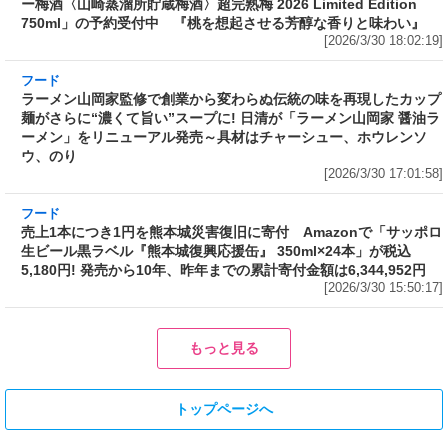
フード
ラーメン山岡家監修で創業から変わらぬ伝統の味を再現したカップ
麺がさらに“濃くて旨い”スープに! 日清が「ラーメン山岡家 醤油ラ
ーメン」をリニューアル発売～具材はチャーシュー、ホウレンソ
ウ、のり
[2026/3/30 17:01:58]
フード
売上1本につき1円を熊本城災害復旧に寄付 Amazonで「サッポロ
生ビール黒ラベル『熊本城復興応援缶』 350ml×24本」が税込
5,180円! 発売から10年、昨年までの累計寄付金額は6,344,952円
[2026/3/30 15:50:17]
フード
フード
3分で食べられる人気沸騰中の四
自慢のそばが食べ放題! 和食麺処
川料理! 日清食品が「カップヌー
サガミが「晦日そば」を明日31日
ドル 14種のスパイス麻辣湯」を
(火)開催～大海老天などの天ぷら
発売～具材は謎肉、キャベツ、チ
や薬味などもついて税込2,200円!
ンゲンサイ、キクラゲ
「時間無制限」の挑戦枠は税込
[2026/3/30 15:42:35]
4,400円
[2026/3/30 15:17:42]
フード