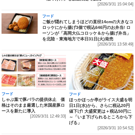
[2026/3/31 15:04:04]
フード
ご飯が隠れてしまうほどの直径14cmの大きなコ
ロッケにから揚げ3個で税込646円のお弁当! ロ
ーソンが「高岡大仏コロッケ＆から揚げ弁当」
を北陸・東海地方で本日31日(火)発売
[2026/3/31 13:58:49]
フード
フード
しゃぶ葉で豚バラの提供休止 価
ほっかほっか亭がライス大盛を明
格はそのまま厳選した米国産豚ロ
日1日(水)から、さらに税込20円
ースを新たに導入
値下げ! 大盛変更は＋税込50円に
[2026/3/31 12:49:33]
～「いま下げられるところから下
げる」
[2026/3/31 10:54:52]