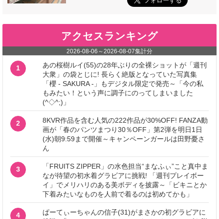
アクセスランキング
2026-08-06
～
2026-08-07
集計分
あの桜樹ルイ(55)の28年ぶりの全裸ショットが「週刊
1
大衆」の袋とじに! 長らく絶版となっていた写真集
「櫻 - SAKURA -」もデジタル限定で発売～「今の私
もみたい！という声に調子にのってしまいました
(^◇^;)」
8KVR作品を含む人気の222作品が30%OFF! FANZA動
2
画が「春のパンツまつり30％OFF」第2弾を明日1日
(水)朝9:59まで開催～キャンペーンガールは田野憂さ
ん
「FRUITS ZIPPER」の水色担当“まなふぃ”こと真中ま
3
なが待望の初水着グラビアに挑戦! 「週刊プレイボー
イ」でメリハリのある美ボディを披露～「ビキニとか
下着みたいなものを人前で着るのは初めてかも」
ぱーてぃーちゃんの信子(31)がまさかの初グラビアに
4