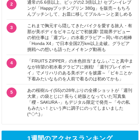
通常の5.6倍以上、ビッグの2.3倍以上! セブン‐イレブ
2
ンが「Happyプッチンプリン 380g」を販売～もちろ
んプッチンして、お皿に移してプルル～ンと楽しめる
これまで胸元すら隠してきたバイクを愛する旅人・有
3
那が美ボディをビキニなどで初披露! 芸能界デビュー
の初仕事は「週プレ」の水着グラビア～同い年の相棒
「Honda X4」で日本全国2万km以上走破。グラビア
挑戦への想いも語ったメイキング動画も
「FRUITS ZIPPER」の水色担当“まなふぃ”こと真中ま
4
なが待望の初水着グラビアに挑戦! 「週刊プレイボー
イ」でメリハリのある美ボディを披露～「ビキニとか
下着みたいなものを人前で着るのは初めてかも」
あの桜樹ルイ(55)の28年ぶりの全裸ショットが「週刊
5
大衆」の袋とじに! 長らく絶版となっていた写真集
「櫻 - SAKURA -」もデジタル限定で発売～「今の私
もみたい！という声に調子にのってしまいました
(^◇^;)」
1週間のアクセスランキング