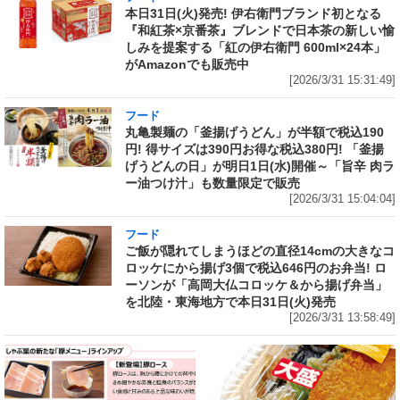
本日31日(火)発売! 伊右衛門ブランド初となる
『和紅茶×京番茶』ブレンドで日本茶の新しい愉
しみを提案する「紅の伊右衛門 600ml×24本」
がAmazonでも販売中
[2026/3/31 15:31:49]
フード
丸亀製麺の「釜揚げうどん」が半額で税込190
円! 得サイズは390円お得な税込380円! 「釜揚
げうどんの日」が明日1日(水)開催～「旨辛 肉ラ
ー油つけ汁」も数量限定で販売
[2026/3/31 15:04:04]
フード
ご飯が隠れてしまうほどの直径14cmの大きなコ
ロッケにから揚げ3個で税込646円のお弁当! ロ
ーソンが「高岡大仏コロッケ＆から揚げ弁当」
を北陸・東海地方で本日31日(火)発売
[2026/3/31 13:58:49]