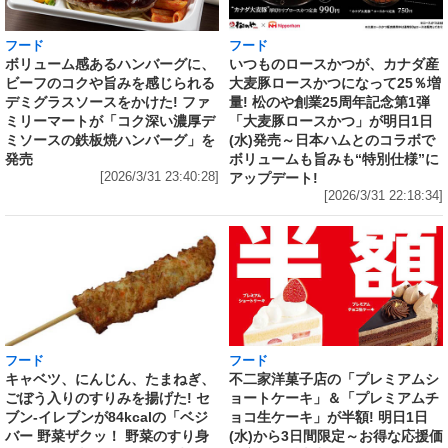
フード
フード
いつものロースかつが、カナダ産
ボリューム感あるハンバーグに、
大麦豚ロースかつになって25％増
ビーフのコクや旨みを感じられる
量! 松のや創業25周年記念第1弾
デミグラスソースをかけた! ファ
「大麦豚ロースかつ」が明日1日
ミリーマートが「コク深い濃厚デ
(水)発売～日本ハムとのコラボで
ミソースの鉄板焼ハンバーグ」を
ボリュームも旨みも“特別仕様”に
発売
アップデート!
[2026/3/31 23:40:28]
[2026/3/31 22:18:34]
フード
フード
キャベツ、にんじん、たまねぎ、
不二家洋菓子店の「プレミアムシ
ごぼう入りのすりみを揚げた! セ
ョートケーキ」＆「プレミアムチ
ブン‐イレブンが84kcalの「ベジ
ョコ生ケーキ」が半額! 明日1日
バー 野菜ザクッ！ 野菜のすり身
(水)から3日間限定～お得な応援価