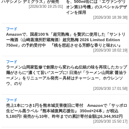
ハヤシメシ デミグラス」が発売
を、500ml缶には「エヴァンゲリ
[2026/3/30 19:25:01]
オン第13号機」のスペシャルデザ
インを採用
[2026/3/30 18:39:38]
フード
Amazonで、国産100％「超完熟梅」を贅沢に使
用した「サントリー梅酒〈山崎蒸溜所貯蔵梅
酒〉超完熟梅 2026 Limited Edition 750ml」の
予約受付中 『桃を想起させる芳醇な香りと味
わい』
[2026/3/30 18:02:19]
フード
ラーメン山岡家監修で創業から変わらぬ伝統の
味を再現したカップ麺がさらに“濃くて旨い”ス
ープに! 日清が「ラーメン山岡家 醤油ラーメ
ン」をリニューアル発売～具材はチャーシュ
ー、ホウレンソウ、のり
[2026/3/30 17:01:58]
フード
売上1本につき1円を熊本城災害復旧に寄付
Amazonで「サッポロ生ビール黒ラベル『熊本