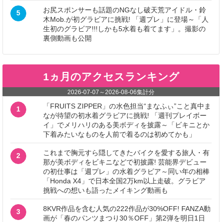
お尻スポンサーも話題のNGなし破天荒アイドル・鈴
5
木Mob.が初グラビアに挑戦! 「週プレ」に登場～「人
生初のグラビア!!!しかも5水着も着てます」。撮影の
裏側動画も公開
1ヵ月のアクセスランキング
2026-07-07
～
2026-08-06
集計分
「FRUITS ZIPPER」の水色担当“まなふぃ”こと真中ま
1
なが待望の初水着グラビアに挑戦! 「週刊プレイボー
イ」でメリハリのある美ボディを披露～「ビキニとか
下着みたいなものを人前で着るのは初めてかも」
これまで胸元すら隠してきたバイクを愛する旅人・有
2
那が美ボディをビキニなどで初披露! 芸能界デビュー
の初仕事は「週プレ」の水着グラビア～同い年の相棒
「Honda X4」で日本全国2万km以上走破。グラビア
挑戦への想いも語ったメイキング動画も
8KVR作品を含む人気の222作品が30%OFF! FANZA動
3
画が「春のパンツまつり30％OFF」第2弾を明日1日