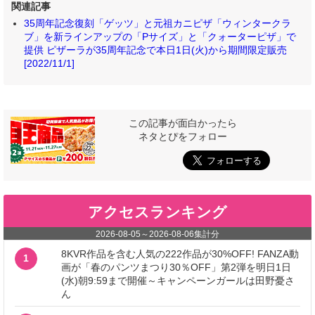
関連記事
35周年記念復刻「ゲッツ」と元祖カニピザ「ウィンタークラ
ブ」を新ラインアップの「Pサイズ」と「クォーターピザ」で
提供 ピザーラが35周年記念で本日1日(火)から期間限定販売
[2022/11/1]
この記事が面白かったら
ネタとぴをフォロー
アクセスランキング
2026-08-05
～
2026-08-06
集計分
8KVR作品を含む人気の222作品が30%OFF! FANZA動
1
画が「春のパンツまつり30％OFF」第2弾を明日1日
(水)朝9:59まで開催～キャンペーンガールは田野憂さ
ん