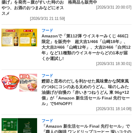
揚げ」を発売～腹がすいた時のお
格商品も販売中
やつ、お酒のおつまみなどにオス
[2026/3/31 20:00:07]
スメ
[2026/3/31 21:11:59]
フード
Amazonで「第112弾 ウイスキーみくじ 466口
限定」を販売中 超大吉1/466「山崎18年」、
大大吉2/466「山崎12年」、大吉2/466「白州12
年」など11種類のウイスキーからどの1本が届
くか運試し!
[2026/3/31 18:30:01]
フード
鰹節と昆布のだしを利かせた風味豊かな関東風
のつゆにコシのある太めのうどん、味のしみた
油揚げが自慢の「赤いきつねうどん 東 96g×12
個」が「Amazon 新生活セール Final 先行セー
ル」で54%OFF!
[2026/3/31 18:14:08]
フード
「Amazon 新生活セール Final 先行セール」で
「職人の珈琲 ワンドリップコーヒー 深いコクの