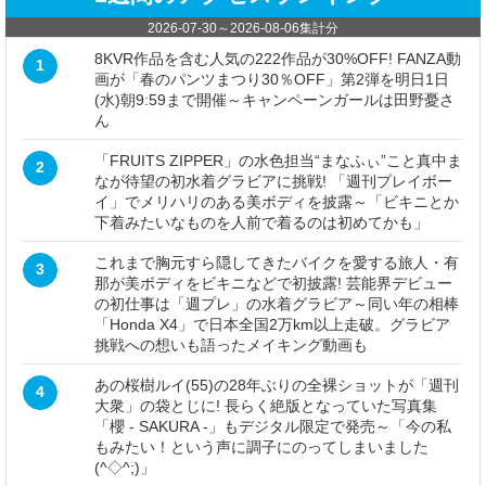
2026-07-30
～
2026-08-06
集計分
8KVR作品を含む人気の222作品が30%OFF! FANZA動
1
画が「春のパンツまつり30％OFF」第2弾を明日1日
(水)朝9:59まで開催～キャンペーンガールは田野憂さ
ん
「FRUITS ZIPPER」の水色担当“まなふぃ”こと真中ま
2
なが待望の初水着グラビアに挑戦! 「週刊プレイボー
イ」でメリハリのある美ボディを披露～「ビキニとか
下着みたいなものを人前で着るのは初めてかも」
これまで胸元すら隠してきたバイクを愛する旅人・有
3
那が美ボディをビキニなどで初披露! 芸能界デビュー
の初仕事は「週プレ」の水着グラビア～同い年の相棒
「Honda X4」で日本全国2万km以上走破。グラビア
挑戦への想いも語ったメイキング動画も
あの桜樹ルイ(55)の28年ぶりの全裸ショットが「週刊
4
大衆」の袋とじに! 長らく絶版となっていた写真集
「櫻 - SAKURA -」もデジタル限定で発売～「今の私
もみたい！という声に調子にのってしまいました
(^◇^;)」