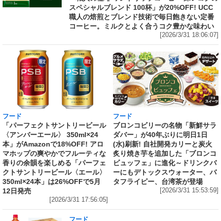
スペシャルブレンド 100杯」が20%OFF! UCC
職人の焙煎とブレンド技術で毎日飽きない定番
コーヒー。ミルクとよく合うコク豊かな味わい
[2026/3/31 18:06:07]
フード
フード
「パーフェクトサントリービール
ブロンコビリーの名物「新鮮サラ
〈アンバーエール〉 350ml×24
ダバー」が40年ぶりに明日1日
本」がAmazonで18%OFF! アロ
(水)刷新! 自社開発カリーと炭火
マホップの爽やかでフルーティな
炙り焼き芋を追加した「ブロンコ
香りの余韻を楽しめる「パーフェ
ビュッフェ」に進化～ドリンクバ
クトサントリービール〈エール〉
ーにもデトックスウォーター、バ
350ml×24本」は26%OFFで5月
タフライピー、台湾茶が登場
12日発売
[2026/3/31 15:53:59]
[2026/3/31 17:56:05]
フード