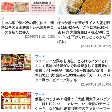
フード
フード
しゃぶ葉で豚バラの提供休止 価
ほっかほっか亭がライス大盛を明
格はそのまま厳選した米国産豚ロ
日1日(水)から、さらに税込20円
ースを新たに導入
値下げ! 大盛変更は＋税込50円に
[2026/3/31 12:49:33]
～「いま下げられるところから下
げる」
[2026/3/31 10:54:52]
フード
ジューシーな鶏もも肉を、とろけるバターとに
んにく醤油の特製ダレで鉄板焼きして悪魔級の
美味しさ! 松屋が「鶏のバター醤油炒め定食」を
本日31日(火)発売～1,039kcalの「ガーリックバ
ター豚カルビエッグ丼」も
[2026/3/31 10:26:05]
フード
価格そのまま45％増量で「大盛 明太子スパゲテ
ィ」は1,102kcal! 「カレー」や「天使のチーズ
ケーキ」など6品! 創立45周年のファミリーマー