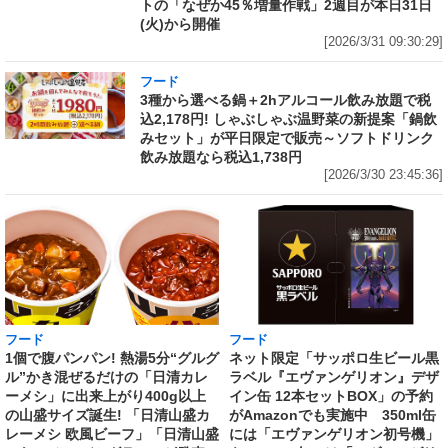
トの「なぜか45％増量作戦」2週目が本日31日
(火)から開催
[2026/3/31 09:30:29]
フード
3種から選べる鍋＋2hアルコール飲み放題で税
込2,178円! しゃぶしゃぶ温野菜の新提案「鍋飲
みセット」が平日限定で販売～ソフトドリンク
飲み放題なら税込1,738円
[2026/3/30 23:45:36]
フード
フード
1個で腹パンパン! 熱湯5分“グルグ
ネット限定「サッポロ生ビール黒
ル”かき混ぜるだけの「日清カレ
ラベル『エヴァンゲリオン』デザ
ーメシ」に出来上がり400g以上
イン缶 12本セットBOX」の予約
の山盛サイズ誕生! 「日清山盛カ
がAmazonでも実施中 350ml缶
レーメシ 欧風ビーフ」「日清山盛
には「エヴァンゲリオン初号機」