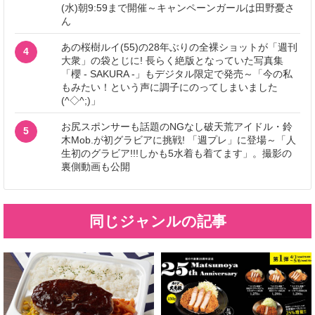
(水)朝9:59まで開催～キャンペーンガールは田野憂さ
ん
あの桜樹ルイ(55)の28年ぶりの全裸ショットが「週刊
4
大衆」の袋とじに! 長らく絶版となっていた写真集
「櫻 - SAKURA -」もデジタル限定で発売～「今の私
もみたい！という声に調子にのってしまいました
(^◇^;)」
お尻スポンサーも話題のNGなし破天荒アイドル・鈴
5
木Mob.が初グラビアに挑戦! 「週プレ」に登場～「人
生初のグラビア!!!しかも5水着も着てます」。撮影の
裏側動画も公開
同じジャンルの記事