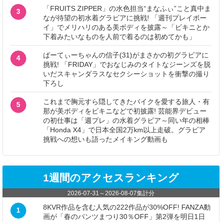
「FRUITS ZIPPER」の水色担当“まなふぃ”こと真中ま
3
なが待望の初水着グラビアに挑戦! 「週刊プレイボー
イ」でメリハリのある美ボディを披露～「ビキニとか
下着みたいなものを人前で着るのは初めてかも」
ぱーてぃーちゃんの信子(31)がまさかの初グラビアに
4
挑戦! 「FRIDAY」でおなじみのタイトなジーンズを脱
いだスキャンダラスなセクシーショットを衝撃の撮り
下ろし
これまで胸元すら隠してきたバイクを愛する旅人・有
5
那が美ボディをビキニなどで初披露! 芸能界デビュー
の初仕事は「週プレ」の水着グラビア～同い年の相棒
「Honda X4」で日本全国2万km以上走破。グラビア
挑戦への想いも語ったメイキング動画も
1週間のアクセスランキング
2026-07-31
～
2026-08-07
集計分
8KVR作品を含む人気の222作品が30%OFF! FANZA動
1
画が「春のパンツまつり30％OFF」第2弾を明日1日