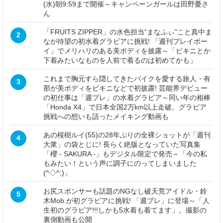
(水)朝9:59まで開催～キャンペーンガールは田野憂さ
ん
「FRUITS ZIPPER」の水色担当“まなふぃ”こと真中ま
2
なが待望の初水着グラビアに挑戦! 「週刊プレイボー
イ」でメリハリのある美ボディを披露～「ビキニとか
下着みたいなものを人前で着るのは初めてかも」
これまで胸元すら隠してきたバイクを愛する旅人・有
3
那が美ボディをビキニなどで初披露! 芸能界デビュー
の初仕事は「週プレ」の水着グラビア～同い年の相棒
「Honda X4」で日本全国2万km以上走破。グラビア
挑戦への想いも語ったメイキング動画も
あの桜樹ルイ(55)の28年ぶりの全裸ショットが「週刊
4
大衆」の袋とじに! 長らく絶版となっていた写真集
「櫻 - SAKURA -」もデジタル限定で発売～「今の私
もみたい！という声に調子にのってしまいました
(^◇^;)」
お尻スポンサーも話題のNGなし破天荒アイドル・鈴
5
木Mob.が初グラビアに挑戦! 「週プレ」に登場～「人
生初のグラビア!!!しかも5水着も着てます」。撮影の
裏側動画も公開