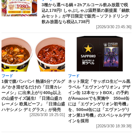
3種から選べる鍋＋2hアルコール飲み放題で税
込2,178円! しゃぶしゃぶ温野菜の新提案「鍋飲
みセット」が平日限定で販売～ソフトドリンク
飲み放題なら税込1,738円
[2026/3/30 23:45:36]
フード
フード
1個で腹パンパン! 熱湯5分“グルグ
ネット限定「サッポロ生ビール黒
ル”かき混ぜるだけの「日清カレ
ラベル『エヴァンゲリオン』デザ
ーメシ」に出来上がり400g以上
イン缶 12本セットBOX」の予約
の山盛サイズ誕生! 「日清山盛カ
がAmazonでも実施中 350ml缶
レーメシ 欧風ビーフ」「日清山盛
には「エヴァンゲリオン初号機」
ハヤシメシ デミグラス」が発売
を、500ml缶には「エヴァンゲリ
[2026/3/30 19:25:01]
オン第13号機」のスペシャルデザ
インを採用
[2026/3/30 18:39:38]