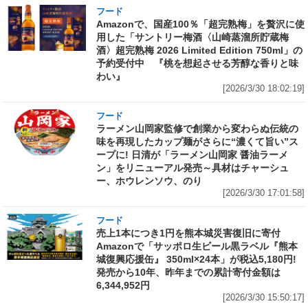
フード
Amazonで、国産100％「超完熟梅」を贅沢に使
用した「サントリー梅酒〈山崎蒸溜所貯蔵梅
酒〉超完熟梅 2026 Limited Edition 750ml」の
予約受付中 『桃を想起させる芳醇な香りと味
わい』
[2026/3/30 18:02:19]
フード
ラーメン山岡家監修で創業から変わらぬ伝統の
味を再現したカップ麺がさらに“濃くて旨い”ス
ープに! 日清が「ラーメン山岡家 醤油ラーメ
ン」をリニューアル発売～具材はチャーシュ
ー、ホウレンソウ、のり
[2026/3/30 17:01:58]
フード
売上1本につき1円を熊本城災害復旧に寄付
Amazonで「サッポロ生ビール黒ラベル『熊本
城復興応援缶』 350ml×24本」が税込5,180円!
発売から10年、昨年までの累計寄付金額は
6,344,952円
[2026/3/30 15:50:17]