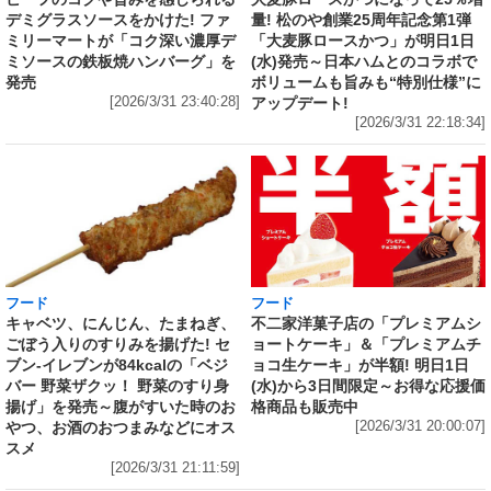
量! 松のや創業25周年記念第1弾
デミグラスソースをかけた! ファ
「大麦豚ロースかつ」が明日1日
ミリーマートが「コク深い濃厚デ
(水)発売～日本ハムとのコラボで
ミソースの鉄板焼ハンバーグ」を
ボリュームも旨みも“特別仕様”に
発売
アップデート!
[2026/3/31 23:40:28]
[2026/3/31 22:18:34]
フード
フード
キャベツ、にんじん、たまねぎ、
不二家洋菓子店の「プレミアムシ
ごぼう入りのすりみを揚げた! セ
ョートケーキ」＆「プレミアムチ
ブン‐イレブンが84kcalの「ベジ
ョコ生ケーキ」が半額! 明日1日
バー 野菜ザクッ！ 野菜のすり身
(水)から3日間限定～お得な応援価
揚げ」を発売～腹がすいた時のお
格商品も販売中
やつ、お酒のおつまみなどにオス
[2026/3/31 20:00:07]
スメ
[2026/3/31 21:11:59]