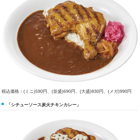
税込価格：(ミニ)590円、(並盛)690円、(大盛)830円、(メガ)990円
「シチューソース炭火チキンカレー」