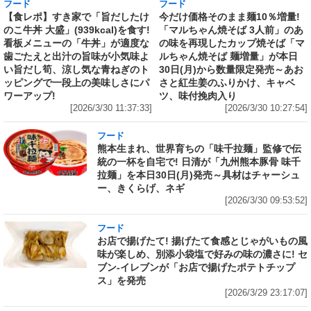
フード
フード
【食レポ】すき家で「旨だしたけ
今だけ価格そのまま麺10％増量!
のこ牛丼 大盛」(939kcal)を食す!
「マルちゃん焼そば 3人前」のあ
看板メニューの「牛丼」が適度な
の味を再現したカップ焼そば「マ
歯ごたえと出汁の旨味が小気味よ
ルちゃん焼そば 麺増量」が本日
い旨だし筍、涼し気な青ねぎのト
30日(月)から数量限定発売～あお
ッピングで一段上の美味しさにパ
さと紅生姜のふりかけ、キャベ
ワーアップ!
ツ、味付挽肉入り
[2026/3/30 11:37:33]
[2026/3/30 10:27:54]
フード
熊本生まれ、世界育ちの「味千拉麺」監修で伝
統の一杯を自宅で! 日清が「九州熊本豚骨 味千
拉麺」を本日30日(月)発売～具材はチャーシュ
ー、きくらげ、ネギ
[2026/3/30 09:53:52]
フード
お店で揚げたて! 揚げたて食感とじゃがいもの風
味が楽しめ、別添小袋塩で好みの味の濃さに! セ
ブン‐イレブンが「お店で揚げたポテトチップ
ス」を発売
[2026/3/29 23:17:07]