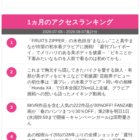
1ヵ月のアクセスランキング
2026-07-08
～
2026-08-07
集計分
「FRUITS ZIPPER」の水色担当“まなふぃ”こと真中ま
1
なが待望の初水着グラビアに挑戦! 「週刊プレイボー
イ」でメリハリのある美ボディを披露～「ビキニとか
下着みたいなものを人前で着るのは初めてかも」
これまで胸元すら隠してきたバイクを愛する旅人・有
2
那が美ボディをビキニなどで初披露! 芸能界デビュー
の初仕事は「週プレ」の水着グラビア～同い年の相棒
「Honda X4」で日本全国2万km以上走破。グラビア
挑戦への想いも語ったメイキング動画も
8KVR作品を含む人気の222作品が30%OFF! FANZA動
3
画が「春のパンツまつり30％OFF」第2弾を明日1日
(水)朝9:59まで開催～キャンペーンガールは田野憂さ
ん
あの桜樹ルイ(55)の28年ぶりの全裸ショットが「週刊
4