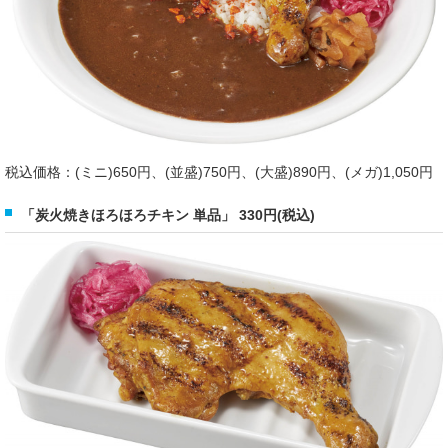
税込価格：(ミニ)650円、(並盛)750円、(大盛)890円、(メガ)1,050円
「炭火焼きほろほろチキン 単品」 330円(税込)