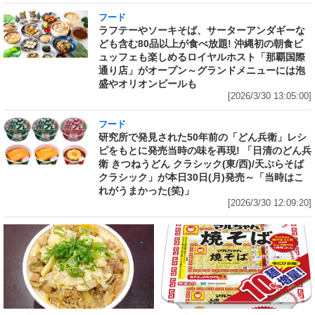
フード
ラフテーやソーキそば、サーターアンダギーな
ども含む80品以上が食べ放題! 沖縄初の朝食ビ
ュッフェも楽しめるロイヤルホスト「那覇国際
通り店」がオープン～グランドメニューには泡
盛やオリオンビールも
[2026/3/30 13:05:00]
フード
研究所で発見された50年前の「どん兵衛」レシ
ピをもとに発売当時の味を再現! 「日清のどん兵
衛 きつねうどん クラシック(東/西)/天ぷらそば
クラシック」が本日30日(月)発売～「当時はこ
れがうまかった(笑)」
[2026/3/30 12:09:20]