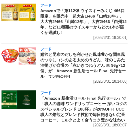
フード
Amazonで「第112弾 ウイスキーみくじ 466口
限定」を販売中 超大吉1/466「山崎18年」、
大大吉2/466「山崎12年」、大吉2/466「白州12
年」など11種類のウイスキーからどの1本が届
くか運試し!
[2026/3/31 18:30:01]
フード
鰹節と昆布のだしを利かせた風味豊かな関東風
のつゆにコシのある太めのうどん、味のしみた
油揚げが自慢の「赤いきつねうどん 東 96g×12
個」が「Amazon 新生活セール Final 先行セー
ル」で54%OFF!
[2026/3/31 18:14:08]
フード
「Amazon 新生活セール Final 先行セール」で
「職人の珈琲 ワンドリップコーヒー 深いコクの
スペシャルブレンド 100杯」が20%OFF! UCC
職人の焙煎とブレンド技術で毎日飽きない定番
コーヒー。ミルクとよく合うコク豊かな味わい
[2026/3/31 18:06:07]