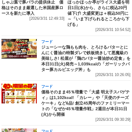
しゃぶ葉で豚バラの提供休止 価
ほっかほっか亭がライス大盛を明
格はそのまま厳選した米国産豚ロ
日1日(水)から、さらに税込20円
ースを新たに導入
値下げ! 大盛変更は＋税込50円に
[2026/3/31 12:49:33]
～「いま下げられるところから下
げる」
[2026/3/31 10:54:52]
フード
ジューシーな鶏もも肉を、とろけるバターとに
んにく醤油の特製ダレで鉄板焼きして悪魔級の
美味しさ! 松屋が「鶏のバター醤油炒め定食」を
本日31日(火)発売～1,039kcalの「ガーリックバ
ター豚カルビエッグ丼」も
[2026/3/31 10:26:05]
フード
価格そのまま45％増量で「大盛 明太子スパゲテ
ィ」は1,102kcal! 「カレー」や「天使のチーズ
ケーキ」など6品! 創立45周年のファミリーマー
トの「なぜか45％増量作戦」2週目が本日31日
(火)から開催
[2026/3/31 09:30:29]
フード