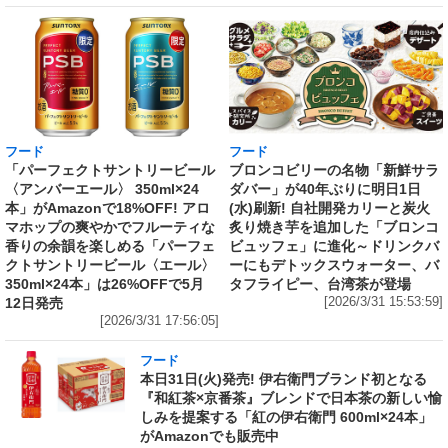
フード
フード
「パーフェクトサントリービール
ブロンコビリーの名物「新鮮サラ
〈アンバーエール〉 350ml×24
ダバー」が40年ぶりに明日1日
本」がAmazonで18%OFF! アロ
(水)刷新! 自社開発カリーと炭火
マホップの爽やかでフルーティな
炙り焼き芋を追加した「ブロンコ
香りの余韻を楽しめる「パーフェ
ビュッフェ」に進化～ドリンクバ
クトサントリービール〈エール〉
ーにもデトックスウォーター、バ
350ml×24本」は26%OFFで5月
タフライピー、台湾茶が登場
12日発売
[2026/3/31 15:53:59]
[2026/3/31 17:56:05]
フード
本日31日(火)発売! 伊右衛門ブランド初となる
『和紅茶×京番茶』ブレンドで日本茶の新しい愉
しみを提案する「紅の伊右衛門 600ml×24本」
がAmazonでも販売中