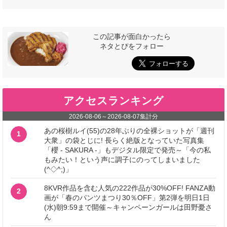
この記事が面白かったら
ネタとぴをフォロー
アクセスランキング
2026-08-06
～
2026-08-07
集計分
あの桜樹ルイ(55)の28年ぶりの全裸ショットが「週刊
1
大衆」の袋とじに! 長らく絶版となっていた写真集
「櫻 - SAKURA -」もデジタル限定で発売～「今の私
もみたい！という声に調子にのってしまいました
(^◇^;)」
8KVR作品を含む人気の222作品が30%OFF! FANZA動
2
画が「春のパンツまつり30％OFF」第2弾を明日1日
(水)朝9:59まで開催～キャンペーンガールは田野憂さ
ん