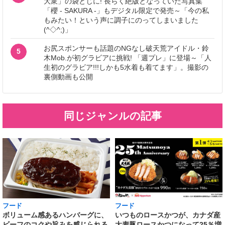
大衆」の袋とじに! 長らく絶版となっていた写真集
「櫻 - SAKURA -」もデジタル限定で発売～「今の私
もみたい！という声に調子にのってしまいました
(^◇^;)」
お尻スポンサーも話題のNGなし破天荒アイドル・鈴
5
木Mob.が初グラビアに挑戦! 「週プレ」に登場～「人
生初のグラビア!!!しかも5水着も着てます」。撮影の
裏側動画も公開
同じジャンルの記事
フード
フード
いつものロースかつが、カナダ産
ボリューム感あるハンバーグに、
大麦豚ロースかつになって25％増
ビーフのコクや旨みを感じられる