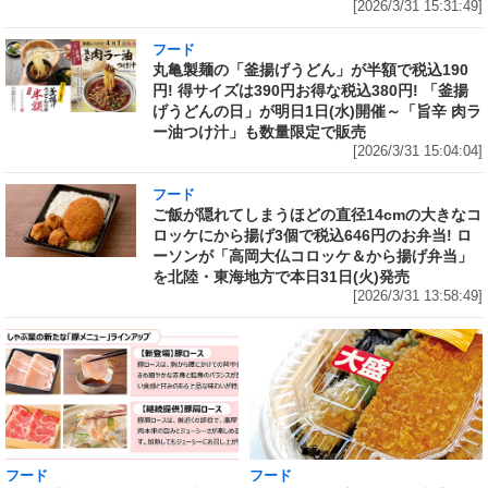
[2026/3/31 15:31:49]
フード
丸亀製麺の「釜揚げうどん」が半額で税込190
円! 得サイズは390円お得な税込380円! 「釜揚
げうどんの日」が明日1日(水)開催～「旨辛 肉ラ
ー油つけ汁」も数量限定で販売
[2026/3/31 15:04:04]
フード
ご飯が隠れてしまうほどの直径14cmの大きなコ
ロッケにから揚げ3個で税込646円のお弁当! ロ
ーソンが「高岡大仏コロッケ＆から揚げ弁当」
を北陸・東海地方で本日31日(火)発売
[2026/3/31 13:58:49]
フード
フード