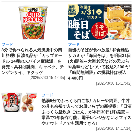
フード
フード
3分で食べられる人気沸騰中の四
自慢のそばが食べ放題! 和食麺処
川料理! 日清食品が「カップヌー
サガミが「晦日そば」を明日31日
ドル 14種のスパイス麻辣湯」を
(火)開催～大海老天などの天ぷら
発売～具材は謎肉、キャベツ、チ
や薬味などもついて税込2,200円!
ンゲンサイ、キクラゲ
「時間無制限」の挑戦枠は税込
[2026/3/30 15:42:35]
4,400円
[2026/3/30 15:17:42]
フード
熱湯5分でふっくら白ご飯! カレーや納豆、牛丼
の具も余裕で入ってお皿いらずの新提案! 「日清
ふっくら釜炊き ごはん」が本日30日(月)発売～
常温で1年保存可能。電子レンジがないオフィス
やアウトドアでも活用できる!
[2026/3/30 14:17:14]