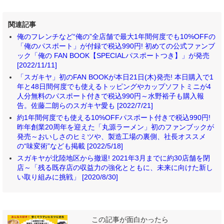
関連記事
俺のフレンチなど“俺の”全店舗で最大1年間何度でも10%OFFの
「俺のパスポート」が付録で税込990円! 初めての公式ファンブ
ック「俺の FAN BOOK【SPECIALパスポートつき】」が発売
[2022/11/11]
「スガキヤ」初のFAN BOOKが本日21日(木)発売! 本日購入で1
年と48日間何度でも使えるトッピングやカップソフトミニが4
人分無料のパスポート付きで税込990円～水野裕子も購入報
告。佐藤二朗らのスガキヤ愛も [2022/7/21]
約1年間何度でも使える10%OFFパスポート付きで税込990円!
昨年創業20周年を迎えた「丸源ラーメン」初のファンブックが
発売～おいしさのヒミツや、製造工場の裏側、社長オススメ
の“味変術”なども掲載 [2022/5/18]
スガキヤが北陸地区から撤退! 2021年3月までに約30店舗を閉
店～「残る既存店の収益力の強化とともに、未来に向けた新し
い取り組みに挑戦」 [2020/8/30]
この記事が面白かったら