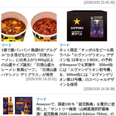
[2026/3/30 23:45:36]
フード
フード
1個で腹パンパン! 熱湯5分“グルグ
ネット限定「サッポロ生ビール黒
ル”かき混ぜるだけの「日清カレ
ラベル『エヴァンゲリオン』デザ
ーメシ」に出来上がり400g以上
イン缶 12本セットBOX」の予約
の山盛サイズ誕生! 「日清山盛カ
がAmazonでも実施中 350ml缶
レーメシ 欧風ビーフ」「日清山盛
には「エヴァンゲリオン初号機」
ハヤシメシ デミグラス」が発売
を、500ml缶には「エヴァンゲリ
[2026/3/30 19:25:01]
オン第13号機」のスペシャルデザ
インを採用
[2026/3/30 18:39:38]
フード
Amazonで、国産100％「超完熟梅」を贅沢に使
用した「サントリー梅酒〈山崎蒸溜所貯蔵梅
酒〉超完熟梅 2026 Limited Edition 750ml」の