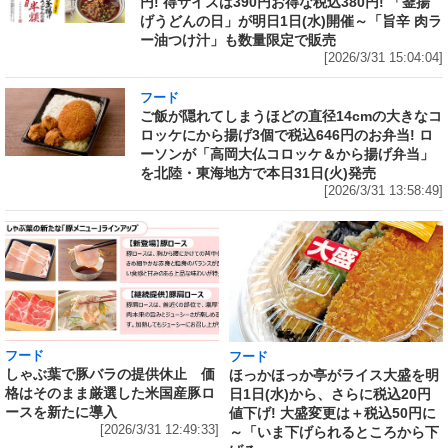
円! 得サイズは390円お得な税込380円! 「釜揚
げうどんの日」が明日1日(水)開催～「旨辛 肉ラ
ー油つけ汁」も数量限定で販売
[2026/3/31 15:04:04]
フード
ご飯が隠れてしまうほどの直径14cmの大きなコ
ロッケにから揚げ3個で税込646円のお弁当! ロ
ーソンが「高岡大仏コロッケ＆から揚げ弁当」
を北陸・東海地方で本日31日(火)発売
[2026/3/31 13:58:49]
フード
フード
しゃぶ葉で豚バラの提供休止 価
ほっかほっか亭がライス大盛を明
格はそのまま厳選した米国産豚ロ
日1日(水)から、さらに税込20円
ースを新たに導入
値下げ! 大盛変更は＋税込50円に
[2026/3/31 12:49:33]
～「いま下げられるところから下