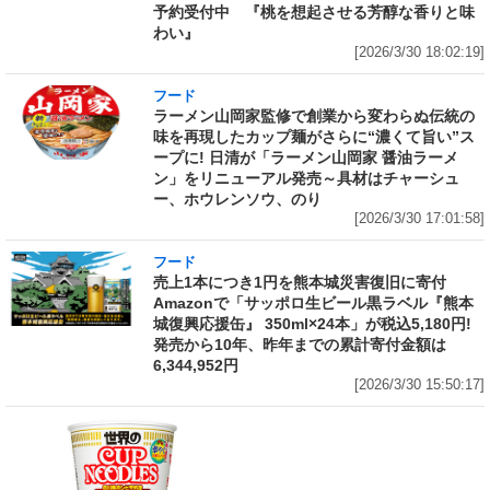
予約受付中 『桃を想起させる芳醇な香りと味
わい』
[2026/3/30 18:02:19]
フード
ラーメン山岡家監修で創業から変わらぬ伝統の
味を再現したカップ麺がさらに“濃くて旨い”ス
ープに! 日清が「ラーメン山岡家 醤油ラーメ
ン」をリニューアル発売～具材はチャーシュ
ー、ホウレンソウ、のり
[2026/3/30 17:01:58]
フード
売上1本につき1円を熊本城災害復旧に寄付
Amazonで「サッポロ生ビール黒ラベル『熊本
城復興応援缶』 350ml×24本」が税込5,180円!
発売から10年、昨年までの累計寄付金額は
6,344,952円
[2026/3/30 15:50:17]