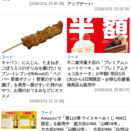
アップデート!
[2026/3/31 23:40:28]
[2026/3/31 22:18:34]
フード
フード
キャベツ、にんじん、たまねぎ、
不二家洋菓子店の「プレミアムシ
ごぼう入りのすりみを揚げた! セ
ョートケーキ」＆「プレミアムチ
ブン‐イレブンが84kcalの「ベジ
ョコ生ケーキ」が半額! 明日1日
バー 野菜ザクッ！ 野菜のすり身
(水)から3日間限定～お得な応援価
揚げ」を発売～腹がすいた時のお
格商品も販売中
やつ、お酒のおつまみなどにオス
[2026/3/31 20:00:07]
スメ
[2026/3/31 21:11:59]
フード
Amazonで「第112弾 ウイスキーみくじ 466口
限定」を販売中 超大吉1/466「山崎18年」、
大大吉2/466「山崎12年」、大吉2/466「白州12