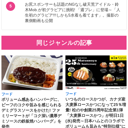
お尻スポンサーも話題のNGなし破天荒アイドル・鈴
5
木Mob.が初グラビアに挑戦! 「週プレ」に登場～「人
生初のグラビア!!!しかも5水着も着てます」。撮影の
裏側動画も公開
同じジャンルの記事
フード
フード
いつものロースかつが、カナダ産
ボリューム感あるハンバーグに、
大麦豚ロースかつになって25％増
ビーフのコクや旨みを感じられる
量! 松のや創業25周年記念第1弾
デミグラスソースをかけた! ファ
「大麦豚ロースかつ」が明日1日
ミリーマートが「コク深い濃厚デ
(水)発売～日本ハムとのコラボで
ミソースの鉄板焼ハンバーグ」を
ボリュームも旨みも“特別仕様”に
発売