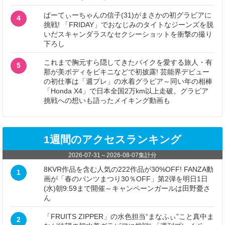
ぱーてぃーちゃんの信子(31)がまさかの初グラビアに
4
挑戦! 「FRIDAY」でおなじみのタイトなジーンズを脱
いだスキャンダラスなセクシーショットを衝撃の撮り
下ろし
これまで胸元すら隠してきたバイクを愛する旅人・有
5
那が美ボディをビキニなどで初披露! 芸能界デビュー
の初仕事は「週プレ」の水着グラビア～同い年の相棒
「Honda X4」で日本全国2万km以上走破。グラビア
挑戦への想いも語ったメイキング動画も
1週間のアクセスランキング
2026-07-31
～
2026-08-07
集計分
8KVR作品を含む人気の222作品が30%OFF! FANZA動
1
画が「春のパンツまつり30％OFF」第2弾を明日1日
(水)朝9:59まで開催～キャンペーンガールは田野憂さ
ん
「FRUITS ZIPPER」の水色担当“まなふぃ”こと真中ま
2