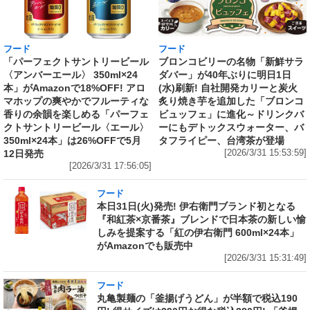
フード
フード
「パーフェクトサントリービール
ブロンコビリーの名物「新鮮サラ
〈アンバーエール〉 350ml×24
ダバー」が40年ぶりに明日1日
本」がAmazonで18%OFF! アロ
(水)刷新! 自社開発カリーと炭火
マホップの爽やかでフルーティな
炙り焼き芋を追加した「ブロンコ
香りの余韻を楽しめる「パーフェ
ビュッフェ」に進化～ドリンクバ
クトサントリービール〈エール〉
ーにもデトックスウォーター、バ
350ml×24本」は26%OFFで5月
タフライピー、台湾茶が登場
12日発売
[2026/3/31 15:53:59]
[2026/3/31 17:56:05]
フード
本日31日(火)発売! 伊右衛門ブランド初となる
『和紅茶×京番茶』ブレンドで日本茶の新しい愉
しみを提案する「紅の伊右衛門 600ml×24本」
がAmazonでも販売中
[2026/3/31 15:31:49]
フード
丸亀製麺の「釜揚げうどん」が半額で税込190