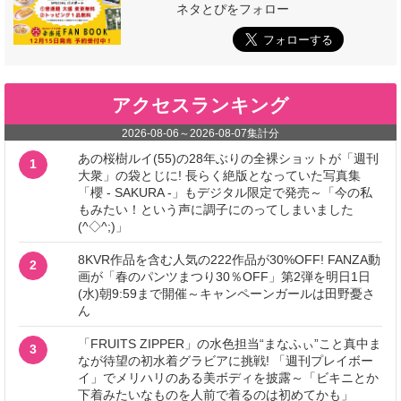
ネタとぴをフォロー
アクセスランキング
2026-08-06
～
2026-08-07
集計分
あの桜樹ルイ(55)の28年ぶりの全裸ショットが「週刊
1
大衆」の袋とじに! 長らく絶版となっていた写真集
「櫻 - SAKURA -」もデジタル限定で発売～「今の私
もみたい！という声に調子にのってしまいました
(^◇^;)」
8KVR作品を含む人気の222作品が30%OFF! FANZA動
2
画が「春のパンツまつり30％OFF」第2弾を明日1日
(水)朝9:59まで開催～キャンペーンガールは田野憂さ
ん
「FRUITS ZIPPER」の水色担当“まなふぃ”こと真中ま
3
なが待望の初水着グラビアに挑戦! 「週刊プレイボー
イ」でメリハリのある美ボディを披露～「ビキニとか
下着みたいなものを人前で着るのは初めてかも」