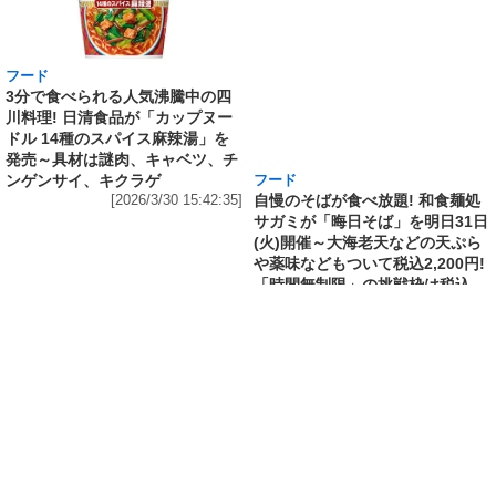
フード
フード
3分で食べられる人気沸騰中の四
自慢のそばが食べ放題! 和食麺処
川料理! 日清食品が「カップヌー
サガミが「晦日そば」を明日31日
ドル 14種のスパイス麻辣湯」を
(火)開催～大海老天などの天ぷら
発売～具材は謎肉、キャベツ、チ
や薬味などもついて税込2,200円!
ンゲンサイ、キクラゲ
「時間無制限」の挑戦枠は税込
[2026/3/30 15:42:35]
4,400円
[2026/3/30 15:17:42]
フード
熱湯5分でふっくら白ご飯! カレーや納豆、牛丼
の具も余裕で入ってお皿いらずの新提案! 「日清
ふっくら釜炊き ごはん」が本日30日(月)発売～
常温で1年保存可能。電子レンジがないオフィス
やアウトドアでも活用できる!
[2026/3/30 14:17:14]
フード
ラフテーやソーキそば、サーターアンダギーな
ども含む80品以上が食べ放題! 沖縄初の朝食ビ