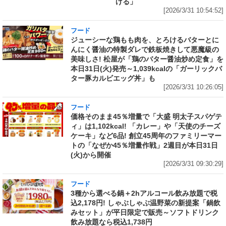
げる」
[2026/3/31 10:54:52]
フード
ジューシーな鶏もも肉を、とろけるバターとに
んにく醤油の特製ダレで鉄板焼きして悪魔級の
美味しさ! 松屋が「鶏のバター醤油炒め定食」を
本日31日(火)発売～1,039kcalの「ガーリックバ
ター豚カルビエッグ丼」も
[2026/3/31 10:26:05]
フード
価格そのまま45％増量で「大盛 明太子スパゲテ
ィ」は1,102kcal! 「カレー」や「天使のチーズ
ケーキ」など6品! 創立45周年のファミリーマー
トの「なぜか45％増量作戦」2週目が本日31日
(火)から開催
[2026/3/31 09:30:29]
フード
3種から選べる鍋＋2hアルコール飲み放題で税
込2,178円! しゃぶしゃぶ温野菜の新提案「鍋飲
みセット」が平日限定で販売～ソフトドリンク
飲み放題なら税込1,738円