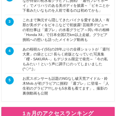
なが待望の初水着グラビアに挑戦! 「週刊プレイボー
イ」でメリハリのある美ボディを披露～「ビキニとか
下着みたいなものを人前で着るのは初めてかも」
これまで胸元すら隠してきたバイクを愛する旅人・有
3
那が美ボディをビキニなどで初披露! 芸能界デビュー
の初仕事は「週プレ」の水着グラビア～同い年の相棒
「Honda X4」で日本全国2万km以上走破。グラビア
挑戦への想いも語ったメイキング動画も
あの桜樹ルイ(55)の28年ぶりの全裸ショットが「週刊
4
大衆」の袋とじに! 長らく絶版となっていた写真集
「櫻 - SAKURA -」もデジタル限定で発売～「今の私
もみたい！という声に調子にのってしまいました
(^◇^;)」
お尻スポンサーも話題のNGなし破天荒アイドル・鈴
5
木Mob.が初グラビアに挑戦! 「週プレ」に登場～「人
生初のグラビア!!!しかも5水着も着てます」。撮影の
裏側動画も公開
1ヵ月のアクセスランキング