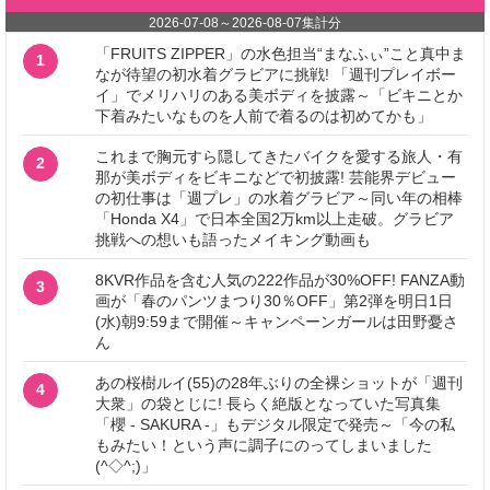
2026-07-08
～
2026-08-07
集計分
「FRUITS ZIPPER」の水色担当“まなふぃ”こと真中ま
1
なが待望の初水着グラビアに挑戦! 「週刊プレイボー
イ」でメリハリのある美ボディを披露～「ビキニとか
下着みたいなものを人前で着るのは初めてかも」
これまで胸元すら隠してきたバイクを愛する旅人・有
2
那が美ボディをビキニなどで初披露! 芸能界デビュー
の初仕事は「週プレ」の水着グラビア～同い年の相棒
「Honda X4」で日本全国2万km以上走破。グラビア
挑戦への想いも語ったメイキング動画も
8KVR作品を含む人気の222作品が30%OFF! FANZA動
3
画が「春のパンツまつり30％OFF」第2弾を明日1日
(水)朝9:59まで開催～キャンペーンガールは田野憂さ
ん
あの桜樹ルイ(55)の28年ぶりの全裸ショットが「週刊
4
大衆」の袋とじに! 長らく絶版となっていた写真集
「櫻 - SAKURA -」もデジタル限定で発売～「今の私
もみたい！という声に調子にのってしまいました
(^◇^;)」