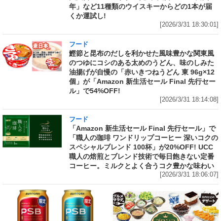
年」など11種類のウイスキーからどの1本が届
くか運試し!
[2026/3/31 18:30:01]
フード
鰹節と昆布のだしを利かせた風味豊かな関東風
のつゆにコシのある太めのうどん、味のしみた
油揚げが自慢の「赤いきつねうどん 東 96g×12
個」が「Amazon 新生活セール Final 先行セー
ル」で54%OFF!
[2026/3/31 18:14:08]
フード
「Amazon 新生活セール Final 先行セール」で
「職人の珈琲 ワンドリップコーヒー 深いコクの
スペシャルブレンド 100杯」が20%OFF! UCC
職人の焙煎とブレンド技術で毎日飽きない定番
コーヒー。ミルクとよく合うコク豊かな味わい
[2026/3/31 18:06:07]