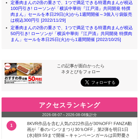
定番肉まんの2倍の重さで、1つで満足できる特選肉まんが税込
100円引き! ローソンが「横浜中華街『江戸清』共同開発 特撰
肉まん」セールを本日29日(火)から1週間開催～3個入り袋販売
は税込300円引 [2022/11/29]
定番肉まんの2倍の重さで、1つで満足できる特選肉まんが税込
50円引き! ローソンが「横浜中華街『江戸清』共同開発 特撰肉
まん」セールを本日25日(火)から1週間開催 [2022/10/25]
この記事が面白かったら
ネタとぴをフォロー
アクセスランキング
2026-08-07
～
2026-08-08
集計分
8KVR作品を含む人気の222作品が30%OFF! FANZA動
1
画が「春のパンツまつり30％OFF」第2弾を明日1日
(水)朝9:59まで開催～キャンペーンガールは田野憂さ