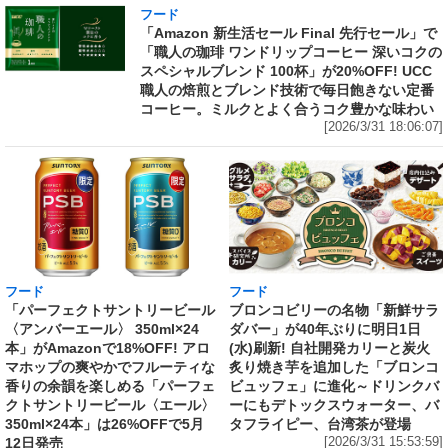
フード
「Amazon 新生活セール Final 先行セール」で
「職人の珈琲 ワンドリップコーヒー 深いコクの
スペシャルブレンド 100杯」が20%OFF! UCC
職人の焙煎とブレンド技術で毎日飽きない定番
コーヒー。ミルクとよく合うコク豊かな味わい
[2026/3/31 18:06:07]
フード
フード
「パーフェクトサントリービール
ブロンコビリーの名物「新鮮サラ
〈アンバーエール〉 350ml×24
ダバー」が40年ぶりに明日1日
本」がAmazonで18%OFF! アロ
(水)刷新! 自社開発カリーと炭火
マホップの爽やかでフルーティな
炙り焼き芋を追加した「ブロンコ
香りの余韻を楽しめる「パーフェ
ビュッフェ」に進化～ドリンクバ
クトサントリービール〈エール〉
ーにもデトックスウォーター、バ
350ml×24本」は26%OFFで5月
タフライピー、台湾茶が登場
12日発売
[2026/3/31 15:53:59]