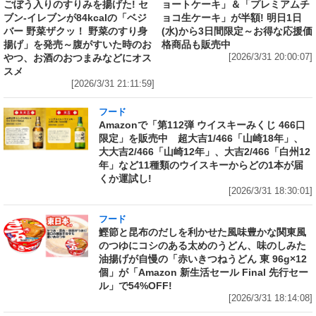
ごぼう入りのすりみを揚げた! セ
ョートケーキ」＆「プレミアムチ
ブン‐イレブンが84kcalの「ベジ
ョコ生ケーキ」が半額! 明日1日
バー 野菜ザクッ！ 野菜のすり身
(水)から3日間限定～お得な応援価
揚げ」を発売～腹がすいた時のお
格商品も販売中
やつ、お酒のおつまみなどにオス
[2026/3/31 20:00:07]
スメ
[2026/3/31 21:11:59]
フード
Amazonで「第112弾 ウイスキーみくじ 466口
限定」を販売中 超大吉1/466「山崎18年」、
大大吉2/466「山崎12年」、大吉2/466「白州12
年」など11種類のウイスキーからどの1本が届
くか運試し!
[2026/3/31 18:30:01]
フード
鰹節と昆布のだしを利かせた風味豊かな関東風
のつゆにコシのある太めのうどん、味のしみた
油揚げが自慢の「赤いきつねうどん 東 96g×12
個」が「Amazon 新生活セール Final 先行セー
ル」で54%OFF!
[2026/3/31 18:14:08]