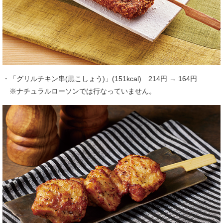
・「グリルチキン串(黒こしょう)」(151kcal) 214円 → 164円
※ナチュラルローソンでは行なっていません。