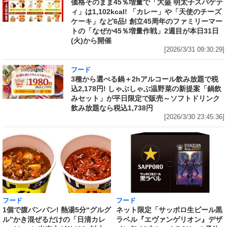
価格そのまま45％増量で「大盛 明太子スパゲテ
ィ」は1,102kcal! 「カレー」や「天使のチーズ
ケーキ」など6品! 創立45周年のファミリーマー
トの「なぜか45％増量作戦」2週目が本日31日
(火)から開催
[2026/3/31 09:30:29]
フード
3種から選べる鍋＋2hアルコール飲み放題で税
込2,178円! しゃぶしゃぶ温野菜の新提案「鍋飲
みセット」が平日限定で販売～ソフトドリンク
飲み放題なら税込1,738円
[2026/3/30 23:45:36]
フード
フード
1個で腹パンパン! 熱湯5分“グルグ
ネット限定「サッポロ生ビール黒
ル”かき混ぜるだけの「日清カレ
ラベル『エヴァンゲリオン』デザ