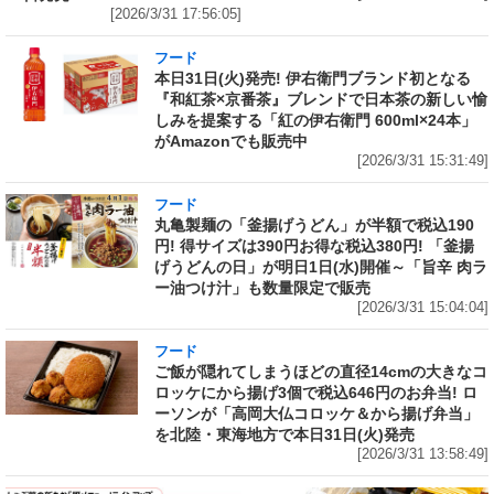
[2026/3/31 17:56:05]
フード
本日31日(火)発売! 伊右衛門ブランド初となる
『和紅茶×京番茶』ブレンドで日本茶の新しい愉
しみを提案する「紅の伊右衛門 600ml×24本」
がAmazonでも販売中
[2026/3/31 15:31:49]
フード
丸亀製麺の「釜揚げうどん」が半額で税込190
円! 得サイズは390円お得な税込380円! 「釜揚
げうどんの日」が明日1日(水)開催～「旨辛 肉ラ
ー油つけ汁」も数量限定で販売
[2026/3/31 15:04:04]
フード
ご飯が隠れてしまうほどの直径14cmの大きなコ
ロッケにから揚げ3個で税込646円のお弁当! ロ
ーソンが「高岡大仏コロッケ＆から揚げ弁当」
を北陸・東海地方で本日31日(火)発売
[2026/3/31 13:58:49]