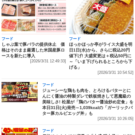
フード
フード
しゃぶ葉で豚バラの提供休止 価
ほっかほっか亭がライス大盛を明
格はそのまま厳選した米国産豚ロ
日1日(水)から、さらに税込20円
ースを新たに導入
値下げ! 大盛変更は＋税込50円に
[2026/3/31 12:49:33]
～「いま下げられるところから下
げる」
[2026/3/31 10:54:52]
フード
ジューシーな鶏もも肉を、とろけるバターとに
んにく醤油の特製ダレで鉄板焼きして悪魔級の
美味しさ! 松屋が「鶏のバター醤油炒め定食」を
本日31日(火)発売～1,039kcalの「ガーリックバ
ター豚カルビエッグ丼」も
[2026/3/31 10:26:05]
フード