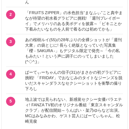
ん
「FRUITS ZIPPER」の水色担当“まなふぃ”こと真中ま
2
なが待望の初水着グラビアに挑戦! 「週刊プレイボー
イ」でメリハリのある美ボディを披露～「ビキニとか
下着みたいなものを人前で着るのは初めてかも」
あの桜樹ルイ(55)の28年ぶりの全裸ショットが「週刊
3
大衆」の袋とじに! 長らく絶版となっていた写真集
「櫻 - SAKURA -」もデジタル限定で発売～「今の私
もみたい！という声に調子にのってしまいました
(^◇^;)」
ぱーてぃーちゃんの信子(31)がまさかの初グラビアに
4
挑戦! 「FRIDAY」でおなじみのタイトなジーンズを脱
いだスキャンダラスなセクシーショットを衝撃の撮り
下ろし
地上波では見られない、新感覚セクシー女優バラエテ
5
ィ! FANZA TV初のオリジナル番組「東京スキャンダル
クラブ」が配信開始～うんぱい・架乃ゆらなど出演。
MCはみなみかわ、ゲスト芸人にぱーてぃちゃん、松
崎克俊