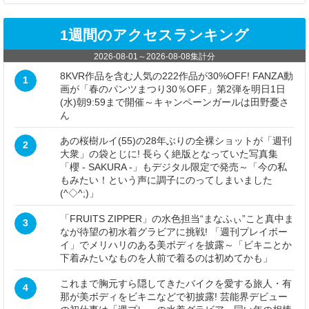
1週間のアクセスランキング
2026-08-01
～
2026-08-08
集計分
8KVR作品を含む人気の222作品が30%OFF! FANZA動
1
画が「春のパンツまつり30％OFF」第2弾を明日1日
(水)朝9:59まで開催～キャンペーンガールは田野憂さ
ん
あの桜樹ルイ(55)の28年ぶりの全裸ショットが「週刊
2
大衆」の袋とじに! 長らく絶版となっていた写真集
「櫻 - SAKURA -」もデジタル限定で発売～「今の私
もみたい！という声に調子にのってしまいました
(^◇^;)」
「FRUITS ZIPPER」の水色担当“まなふぃ”こと真中ま
3
なが待望の初水着グラビアに挑戦! 「週刊プレイボー
イ」でメリハリのある美ボディを披露～「ビキニとか
下着みたいなものを人前で着るのは初めてかも」
これまで胸元すら隠してきたバイクを愛する旅人・有
4
那が美ボディをビキニなどで初披露! 芸能界デビュー