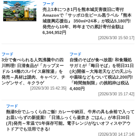
フード
売上1本につき1円を熊本城災害復旧に寄付
Amazonで「サッポロ生ビール黒ラベル『熊本
城復興応援缶』 350ml×24本」が税込5,180円!
発売から10年、昨年までの累計寄付金額は
6,344,952円
[2026/3/30 15:50:17]
フード
フード
3分で食べられる人気沸騰中の四
自慢のそばが食べ放題! 和食麺処
川料理! 日清食品が「カップヌー
サガミが「晦日そば」を明日31日
ドル 14種のスパイス麻辣湯」を
(火)開催～大海老天などの天ぷら
発売～具材は謎肉、キャベツ、チ
や薬味などもついて税込2,200円!
ンゲンサイ、キクラゲ
「時間無制限」の挑戦枠は税込
[2026/3/30 15:42:35]
4,400円
[2026/3/30 15:17:42]