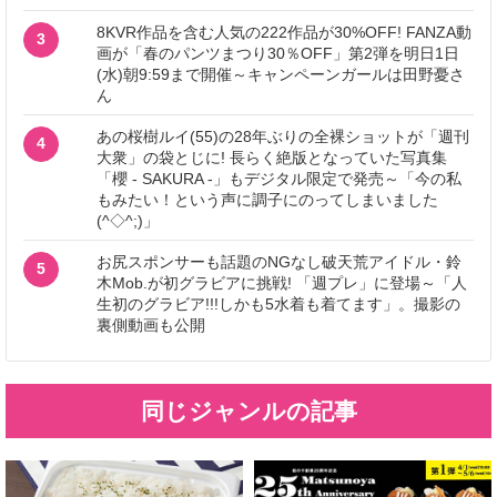
8KVR作品を含む人気の222作品が30%OFF! FANZA動
3
画が「春のパンツまつり30％OFF」第2弾を明日1日
(水)朝9:59まで開催～キャンペーンガールは田野憂さ
ん
あの桜樹ルイ(55)の28年ぶりの全裸ショットが「週刊
4
大衆」の袋とじに! 長らく絶版となっていた写真集
「櫻 - SAKURA -」もデジタル限定で発売～「今の私
もみたい！という声に調子にのってしまいました
(^◇^;)」
お尻スポンサーも話題のNGなし破天荒アイドル・鈴
5
木Mob.が初グラビアに挑戦! 「週プレ」に登場～「人
生初のグラビア!!!しかも5水着も着てます」。撮影の
裏側動画も公開
同じジャンルの記事