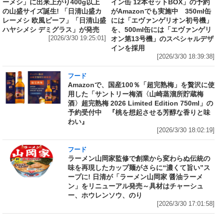
ーメシ」に出来上がり400g以上
イン缶 12本セットBOX」の予約
の山盛サイズ誕生! 「日清山盛カ
がAmazonでも実施中 350ml缶
レーメシ 欧風ビーフ」「日清山盛
には「エヴァンゲリオン初号機」
ハヤシメシ デミグラス」が発売
を、500ml缶には「エヴァンゲリ
[2026/3/30 19:25:01]
オン第13号機」のスペシャルデザ
インを採用
[2026/3/30 18:39:38]
フード
Amazonで、国産100％「超完熟梅」を贅沢に使
用した「サントリー梅酒〈山崎蒸溜所貯蔵梅
酒〉超完熟梅 2026 Limited Edition 750ml」の
予約受付中 『桃を想起させる芳醇な香りと味
わい』
[2026/3/30 18:02:19]
フード
ラーメン山岡家監修で創業から変わらぬ伝統の
味を再現したカップ麺がさらに“濃くて旨い”ス
ープに! 日清が「ラーメン山岡家 醤油ラーメ
ン」をリニューアル発売～具材はチャーシュ
ー、ホウレンソウ、のり
[2026/3/30 17:01:58]