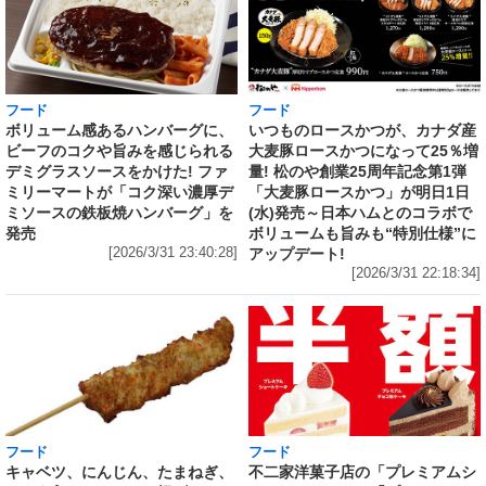
フード
フード
いつものロースかつが、カナダ産
ボリューム感あるハンバーグに、
大麦豚ロースかつになって25％増
ビーフのコクや旨みを感じられる
量! 松のや創業25周年記念第1弾
デミグラスソースをかけた! ファ
「大麦豚ロースかつ」が明日1日
ミリーマートが「コク深い濃厚デ
(水)発売～日本ハムとのコラボで
ミソースの鉄板焼ハンバーグ」を
ボリュームも旨みも“特別仕様”に
発売
アップデート!
[2026/3/31 23:40:28]
[2026/3/31 22:18:34]
フード
フード
キャベツ、にんじん、たまねぎ、
不二家洋菓子店の「プレミアムシ