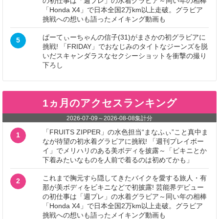
の初仕事は「週プレ」の水着グラビア～同い年の相棒
「Honda X4」で日本全国2万km以上走破。グラビア
挑戦への想いも語ったメイキング動画も
ぱーてぃーちゃんの信子(31)がまさかの初グラビアに
5
挑戦! 「FRIDAY」でおなじみのタイトなジーンズを脱
いだスキャンダラスなセクシーショットを衝撃の撮り
下ろし
1ヵ月のアクセスランキング
2026-07-09
～
2026-08-08
集計分
「FRUITS ZIPPER」の水色担当“まなふぃ”こと真中ま
1
なが待望の初水着グラビアに挑戦! 「週刊プレイボー
イ」でメリハリのある美ボディを披露～「ビキニとか
下着みたいなものを人前で着るのは初めてかも」
これまで胸元すら隠してきたバイクを愛する旅人・有
2
那が美ボディをビキニなどで初披露! 芸能界デビュー
の初仕事は「週プレ」の水着グラビア～同い年の相棒
「Honda X4」で日本全国2万km以上走破。グラビア
挑戦への想いも語ったメイキング動画も