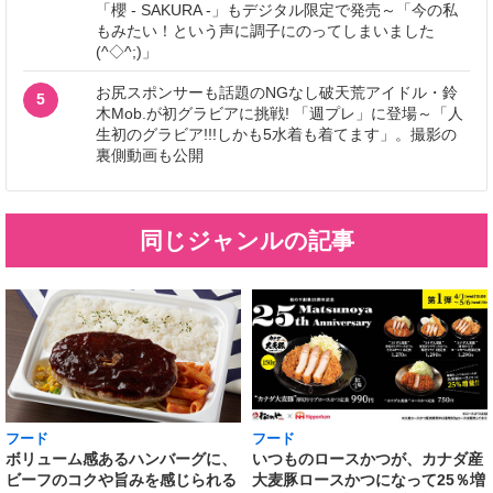
「櫻 - SAKURA -」もデジタル限定で発売～「今の私
もみたい！という声に調子にのってしまいました
(^◇^;)」
お尻スポンサーも話題のNGなし破天荒アイドル・鈴
5
木Mob.が初グラビアに挑戦! 「週プレ」に登場～「人
生初のグラビア!!!しかも5水着も着てます」。撮影の
裏側動画も公開
同じジャンルの記事
フード
フード
いつものロースかつが、カナダ産
ボリューム感あるハンバーグに、
大麦豚ロースかつになって25％増
ビーフのコクや旨みを感じられる