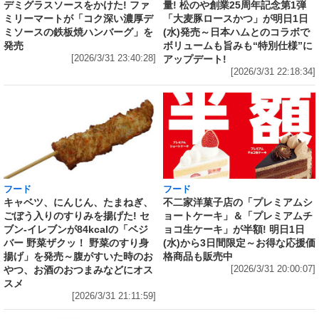
量! 松のや創業25周年記念第1弾
デミグラスソースをかけた! ファ
「大麦豚ロースかつ」が明日1日
ミリーマートが「コク深い濃厚デ
(水)発売～日本ハムとのコラボで
ミソースの鉄板焼ハンバーグ」を
ボリュームも旨みも“特別仕様”に
発売
アップデート!
[2026/3/31 23:40:28]
[2026/3/31 22:18:34]
フード
フード
キャベツ、にんじん、たまねぎ、
不二家洋菓子店の「プレミアムシ
ごぼう入りのすりみを揚げた! セ
ョートケーキ」＆「プレミアムチ
ブン‐イレブンが84kcalの「ベジ
ョコ生ケーキ」が半額! 明日1日
バー 野菜ザクッ！ 野菜のすり身
(水)から3日間限定～お得な応援価
揚げ」を発売～腹がすいた時のお
格商品も販売中
やつ、お酒のおつまみなどにオス
[2026/3/31 20:00:07]
スメ
[2026/3/31 21:11:59]