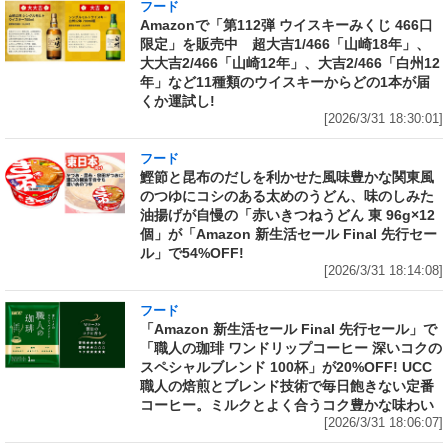
フード
Amazonで「第112弾 ウイスキーみくじ 466口
限定」を販売中 超大吉1/466「山崎18年」、
大大吉2/466「山崎12年」、大吉2/466「白州12
年」など11種類のウイスキーからどの1本が届
くか運試し!
[2026/3/31 18:30:01]
フード
鰹節と昆布のだしを利かせた風味豊かな関東風
のつゆにコシのある太めのうどん、味のしみた
油揚げが自慢の「赤いきつねうどん 東 96g×12
個」が「Amazon 新生活セール Final 先行セー
ル」で54%OFF!
[2026/3/31 18:14:08]
フード
「Amazon 新生活セール Final 先行セール」で
「職人の珈琲 ワンドリップコーヒー 深いコクの
スペシャルブレンド 100杯」が20%OFF! UCC
職人の焙煎とブレンド技術で毎日飽きない定番
コーヒー。ミルクとよく合うコク豊かな味わい
[2026/3/31 18:06:07]