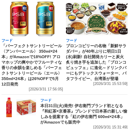
フード
フード
「パーフェクトサントリービール
ブロンコビリーの名物「新鮮サラ
〈アンバーエール〉 350ml×24
ダバー」が40年ぶりに明日1日
本」がAmazonで18%OFF! アロ
(水)刷新! 自社開発カリーと炭火
マホップの爽やかでフルーティな
炙り焼き芋を追加した「ブロンコ
香りの余韻を楽しめる「パーフェ
ビュッフェ」に進化～ドリンクバ
クトサントリービール〈エール〉
ーにもデトックスウォーター、バ
350ml×24本」は26%OFFで5月
タフライピー、台湾茶が登場
12日発売
[2026/3/31 15:53:59]
[2026/3/31 17:56:05]
フード
本日31日(火)発売! 伊右衛門ブランド初となる
『和紅茶×京番茶』ブレンドで日本茶の新しい愉
しみを提案する「紅の伊右衛門 600ml×24本」
がAmazonでも販売中
[2026/3/31 15:31:49]