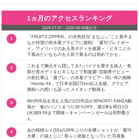
1ヵ月のアクセスランキング
2026-07-07
～
2026-08-06
集計分
「FRUITS ZIPPER」の水色担当“まなふぃ”こと真中ま
1
なが待望の初水着グラビアに挑戦! 「週刊プレイボー
イ」でメリハリのある美ボディを披露～「ビキニとか
下着みたいなものを人前で着るのは初めてかも」
これまで胸元すら隠してきたバイクを愛する旅人・有
2
那が美ボディをビキニなどで初披露! 芸能界デビュー
の初仕事は「週プレ」の水着グラビア～同い年の相棒
「Honda X4」で日本全国2万km以上走破。グラビア
挑戦への想いも語ったメイキング動画も
8KVR作品を含む人気の222作品が30%OFF! FANZA動
3
画が「春のパンツまつり30％OFF」第2弾を明日1日
(水)朝9:59まで開催～キャンペーンガールは田野憂さ
ん
あの桜樹ルイ(55)の28年ぶりの全裸ショットが「週刊
4
大衆」の袋とじに! 長らく絶版となっていた写真集