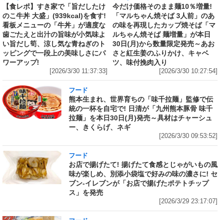
【食レポ】すき家で「旨だしたけ
今だけ価格そのまま麺10％増量!
のこ牛丼 大盛」(939kcal)を食す!
「マルちゃん焼そば 3人前」のあ
看板メニューの「牛丼」が適度な
の味を再現したカップ焼そば「マ
歯ごたえと出汁の旨味が小気味よ
ルちゃん焼そば 麺増量」が本日
い旨だし筍、涼し気な青ねぎのト
30日(月)から数量限定発売～あお
ッピングで一段上の美味しさにパ
さと紅生姜のふりかけ、キャベ
ワーアップ!
ツ、味付挽肉入り
[2026/3/30 11:37:33]
[2026/3/30 10:27:54]
フード
熊本生まれ、世界育ちの「味千拉麺」監修で伝
統の一杯を自宅で! 日清が「九州熊本豚骨 味千
拉麺」を本日30日(月)発売～具材はチャーシュ
ー、きくらげ、ネギ
[2026/3/30 09:53:52]
フード
お店で揚げたて! 揚げたて食感とじゃがいもの風
味が楽しめ、別添小袋塩で好みの味の濃さに! セ
ブン‐イレブンが「お店で揚げたポテトチップ
ス」を発売
[2026/3/29 23:17:07]