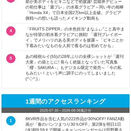
那が美ボディをビキニなどで初披露! 芸能界デビュー
の初仕事は「週プレ」の水着グラビア～同い年の相棒
「Honda X4」で日本全国2万km以上走破。グラビア
挑戦への想いも語ったメイキング動画も
「FRUITS ZIPPER」の水色担当“まなふぃ”こと真中ま
4
なが待望の初水着グラビアに挑戦! 「週刊プレイボー
イ」でメリハリのある美ボディを披露～「ビキニとか
下着みたいなものを人前で着るのは初めてかも」
あの桜樹ルイ(55)の28年ぶりの全裸ショットが「週刊
5
大衆」の袋とじに! 長らく絶版となっていた写真集
「櫻 - SAKURA -」もデジタル限定で発売～「今の私
もみたい！という声に調子にのってしまいました
(^◇^;)」
1週間のアクセスランキング
2026-07-30
～
2026-08-06
集計分
8KVR作品を含む人気の222作品が30%OFF! FANZA動
1
画が「春のパンツまつり30％OFF」第2弾を明日1日
(水)朝9:59まで開催～キャンペーンガールは田野憂さ