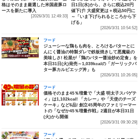
格はそのまま厳選した米国産豚ロ
日1日(水)から、さらに税込20円
ースを新たに導入
値下げ! 大盛変更は＋税込50円に
[2026/3/31 12:49:33]
～「いま下げられるところから下
げる」
[2026/3/31 10:54:52]
フード
ジューシーな鶏もも肉を、とろけるバターとに
んにく醤油の特製ダレで鉄板焼きして悪魔級の
美味しさ! 松屋が「鶏のバター醤油炒め定食」を
本日31日(火)発売～1,039kcalの「ガーリックバ
ター豚カルビエッグ丼」も
[2026/3/31 10:26:05]
フード
価格そのまま45％増量で「大盛 明太子スパゲテ
ィ」は1,102kcal! 「カレー」や「天使のチーズ
ケーキ」など6品! 創立45周年のファミリーマー
トの「なぜか45％増量作戦」2週目が本日31日
(火)から開催
[2026/3/31 09:30:29]
フード