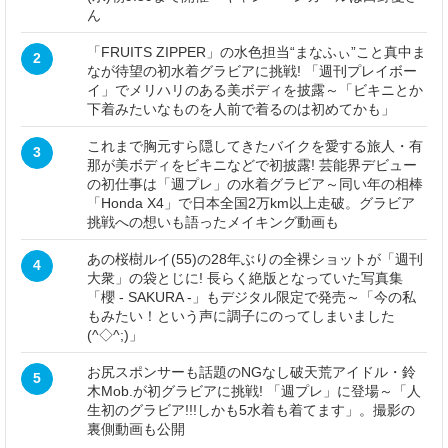
ん
「FRUITS ZIPPER」の水色担当“まなふぃ”こと真中ま
2
なが待望の初水着グラビアに挑戦! 「週刊プレイボー
イ」でメリハリのある美ボディを披露～「ビキニとか
下着みたいなものを人前で着るのは初めてかも」
これまで胸元すら隠してきたバイクを愛する旅人・有
3
那が美ボディをビキニなどで初披露! 芸能界デビュー
の初仕事は「週プレ」の水着グラビア～同い年の相棒
「Honda X4」で日本全国2万km以上走破。グラビア
挑戦への想いも語ったメイキング動画も
あの桜樹ルイ(55)の28年ぶりの全裸ショットが「週刊
4
大衆」の袋とじに! 長らく絶版となっていた写真集
「櫻 - SAKURA -」もデジタル限定で発売～「今の私
もみたい！という声に調子にのってしまいました
(^◇^;)」
お尻スポンサーも話題のNGなし破天荒アイドル・鈴
5
木Mob.が初グラビアに挑戦! 「週プレ」に登場～「人
生初のグラビア!!!しかも5水着も着てます」。撮影の
裏側動画も公開