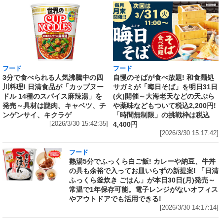
フード
フード
3分で食べられる人気沸騰中の四
自慢のそばが食べ放題! 和食麺処
川料理! 日清食品が「カップヌー
サガミが「晦日そば」を明日31日
ドル 14種のスパイス麻辣湯」を
(火)開催～大海老天などの天ぷら
発売～具材は謎肉、キャベツ、チ
や薬味などもついて税込2,200円!
ンゲンサイ、キクラゲ
「時間無制限」の挑戦枠は税込
[2026/3/30 15:42:35]
4,400円
[2026/3/30 15:17:42]
フード
熱湯5分でふっくら白ご飯! カレーや納豆、牛丼
の具も余裕で入ってお皿いらずの新提案! 「日清
ふっくら釜炊き ごはん」が本日30日(月)発売～
常温で1年保存可能。電子レンジがないオフィス
やアウトドアでも活用できる!
[2026/3/30 14:17:14]