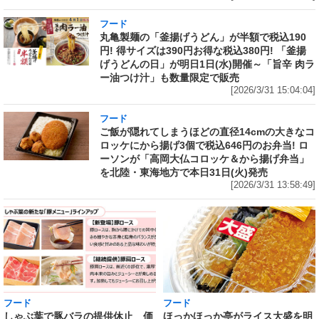
フード
丸亀製麺の「釜揚げうどん」が半額で税込190
円! 得サイズは390円お得な税込380円! 「釜揚
げうどんの日」が明日1日(水)開催～「旨辛 肉ラ
ー油つけ汁」も数量限定で販売
[2026/3/31 15:04:04]
フード
ご飯が隠れてしまうほどの直径14cmの大きなコ
ロッケにから揚げ3個で税込646円のお弁当! ロ
ーソンが「高岡大仏コロッケ＆から揚げ弁当」
を北陸・東海地方で本日31日(火)発売
[2026/3/31 13:58:49]
フード
フード
しゃぶ葉で豚バラの提供休止 価
ほっかほっか亭がライス大盛を明