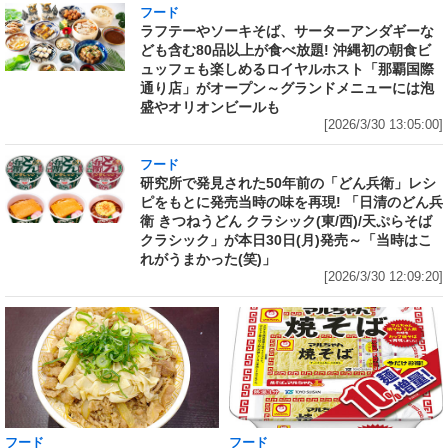
フード
ラフテーやソーキそば、サーターアンダギーな
ども含む80品以上が食べ放題! 沖縄初の朝食ビ
ュッフェも楽しめるロイヤルホスト「那覇国際
通り店」がオープン～グランドメニューには泡
盛やオリオンビールも
[2026/3/30 13:05:00]
フード
研究所で発見された50年前の「どん兵衛」レシ
ピをもとに発売当時の味を再現! 「日清のどん兵
衛 きつねうどん クラシック(東/西)/天ぷらそば
クラシック」が本日30日(月)発売～「当時はこ
れがうまかった(笑)」
[2026/3/30 12:09:20]
フード
フード