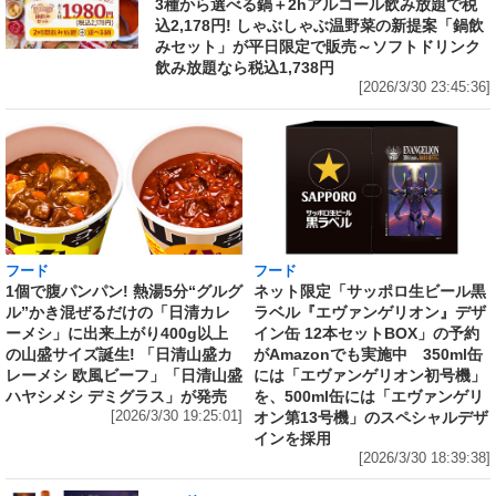
3種から選べる鍋＋2hアルコール飲み放題で税
込2,178円! しゃぶしゃぶ温野菜の新提案「鍋飲
みセット」が平日限定で販売～ソフトドリンク
飲み放題なら税込1,738円
[2026/3/30 23:45:36]
フード
フード
1個で腹パンパン! 熱湯5分“グルグ
ネット限定「サッポロ生ビール黒
ル”かき混ぜるだけの「日清カレ
ラベル『エヴァンゲリオン』デザ
ーメシ」に出来上がり400g以上
イン缶 12本セットBOX」の予約
の山盛サイズ誕生! 「日清山盛カ
がAmazonでも実施中 350ml缶
レーメシ 欧風ビーフ」「日清山盛
には「エヴァンゲリオン初号機」
ハヤシメシ デミグラス」が発売
を、500ml缶には「エヴァンゲリ
[2026/3/30 19:25:01]
オン第13号機」のスペシャルデザ
インを採用
[2026/3/30 18:39:38]