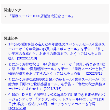
関連リンク
「業務スーパー1000店舗達成記念セール」
関連記事
1年分の感謝を詰め込んだ今年最後のスペシャルセール! 業務ス
ーパーが「今年最後のお買い得！歳末セール」を予告～「忙し
い年末の食卓から、お正月の準備まで、おうちごはんを大応
援!」 [2022/11/18]
とにかくお得な秋セール! 業務スーパーが「お買い得まみれ!!総
力祭 日頃のご愛顧感謝セール」を予告～「業務スーパーと神戸
物産が総力をあげて秋のおうちごはんを大応援!」 [2022/8/15]
とにかくお得な総数860点超えの秋セール! 業務スーパーが「大
総力祭 日頃のご愛顧感謝セール」を予告～「食欲の秋は業務ス
ーパーにおまかせ！」 [2021/8/16]
付録の「DIME」が即完した0.01g単位で計量できる電子秤がバ
ージョンアップ! 「デジタルポケットスケールPRO」が本日16
日(土)発売～税込1,500円。ポーチやクリアカバーも付属
[2021/1/16]