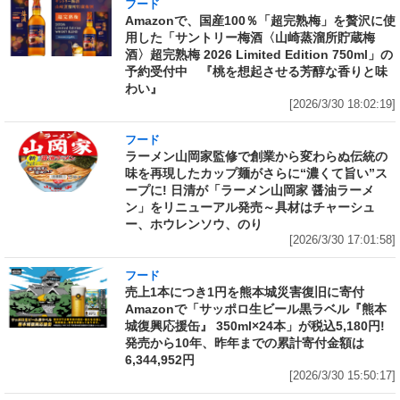
フード
Amazonで、国産100％「超完熟梅」を贅沢に使
用した「サントリー梅酒〈山崎蒸溜所貯蔵梅
酒〉超完熟梅 2026 Limited Edition 750ml」の
予約受付中 『桃を想起させる芳醇な香りと味
わい』
[2026/3/30 18:02:19]
フード
ラーメン山岡家監修で創業から変わらぬ伝統の
味を再現したカップ麺がさらに“濃くて旨い”ス
ープに! 日清が「ラーメン山岡家 醤油ラーメ
ン」をリニューアル発売～具材はチャーシュ
ー、ホウレンソウ、のり
[2026/3/30 17:01:58]
フード
売上1本につき1円を熊本城災害復旧に寄付
Amazonで「サッポロ生ビール黒ラベル『熊本
城復興応援缶』 350ml×24本」が税込5,180円!
発売から10年、昨年までの累計寄付金額は
6,344,952円
[2026/3/30 15:50:17]