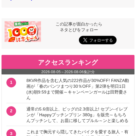
この記事が面白かったら
ネタとぴをフォロー
アクセスランキング
2026-08-05
～
2026-08-06
集計分
8KVR作品を含む人気の222作品が30%OFF! FANZA動
1
画が「春のパンツまつり30％OFF」第2弾を明日1日
(水)朝9:59まで開催～キャンペーンガールは田野憂さ
ん
通常の5.6倍以上、ビッグの2.3倍以上! セブン‐イレブ
2
ンが「Happyプッチンプリン 380g」を販売～もちろ
んプッチンして、お皿に移してプルル～ンと楽しめる
これまで胸元すら隠してきたバイクを愛する旅人・有
3