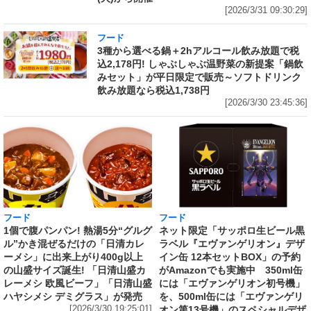
[2026/3/31 09:30:29]
フード
3種から選べる鍋＋2hアルコール飲み放題で税
込2,178円! しゃぶしゃぶ温野菜の新提案「鍋飲
みセット」が平日限定で販売～ソフトドリンク
飲み放題なら税込1,738円
[2026/3/30 23:45:36]
フード
フード
1個で腹パンパン! 熱湯5分“グルグ
ネット限定「サッポロ生ビール黒
ル”かき混ぜるだけの「日清カレ
ラベル『エヴァンゲリオン』デザ
ーメシ」に出来上がり400g以上
イン缶 12本セットBOX」の予約
の山盛サイズ誕生! 「日清山盛カ
がAmazonでも実施中 350ml缶
レーメシ 欧風ビーフ」「日清山盛
には「エヴァンゲリオン初号機」
ハヤシメシ デミグラス」が発売
を、500ml缶には「エヴァンゲリ
[2026/3/30 19:25:01]
オン第13号機」のスペシャルデザ