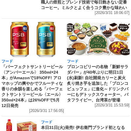
職人の焙煎とブレンド技術で毎日飽きない定番
コーヒー。ミルクとよく合うコク豊かな味わい
[2026/3/31 18:06:07]
フード
フード
「パーフェクトサントリービール
ブロンコビリーの名物「新鮮サラ
〈アンバーエール〉 350ml×24
ダバー」が40年ぶりに明日1日
本」がAmazonで18%OFF! アロ
(水)刷新! 自社開発カリーと炭火
マホップの爽やかでフルーティな
炙り焼き芋を追加した「ブロンコ
香りの余韻を楽しめる「パーフェ
ビュッフェ」に進化～ドリンクバ
クトサントリービール〈エール〉
ーにもデトックスウォーター、バ
350ml×24本」は26%OFFで5月
タフライピー、台湾茶が登場
12日発売
[2026/3/31 15:53:59]
[2026/3/31 17:56:05]
フード
本日31日(火)発売! 伊右衛門ブランド初となる