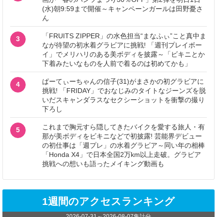
(水)朝9:59まで開催～キャンペーンガールは田野憂さ
ん
「FRUITS ZIPPER」の水色担当“まなふぃ”こと真中ま
3
なが待望の初水着グラビアに挑戦! 「週刊プレイボー
イ」でメリハリのある美ボディを披露～「ビキニとか
下着みたいなものを人前で着るのは初めてかも」
ぱーてぃーちゃんの信子(31)がまさかの初グラビアに
4
挑戦! 「FRIDAY」でおなじみのタイトなジーンズを脱
いだスキャンダラスなセクシーショットを衝撃の撮り
下ろし
これまで胸元すら隠してきたバイクを愛する旅人・有
5
那が美ボディをビキニなどで初披露! 芸能界デビュー
の初仕事は「週プレ」の水着グラビア～同い年の相棒
「Honda X4」で日本全国2万km以上走破。グラビア
挑戦への想いも語ったメイキング動画も
1週間のアクセスランキング
2026-07-31
～
2026-08-07
集計分