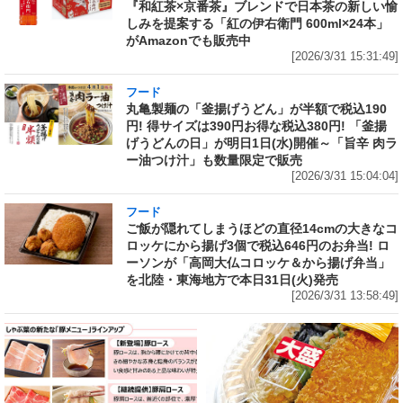
『和紅茶×京番茶』ブレンドで日本茶の新しい愉
しみを提案する「紅の伊右衛門 600ml×24本」
がAmazonでも販売中
[2026/3/31 15:31:49]
フード
丸亀製麺の「釜揚げうどん」が半額で税込190
円! 得サイズは390円お得な税込380円! 「釜揚
げうどんの日」が明日1日(水)開催～「旨辛 肉ラ
ー油つけ汁」も数量限定で販売
[2026/3/31 15:04:04]
フード
ご飯が隠れてしまうほどの直径14cmの大きなコ
ロッケにから揚げ3個で税込646円のお弁当! ロ
ーソンが「高岡大仏コロッケ＆から揚げ弁当」
を北陸・東海地方で本日31日(火)発売
[2026/3/31 13:58:49]