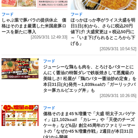
フード
フード
しゃぶ葉で豚バラの提供休止 価
ほっかほっか亭がライス大盛を明
格はそのまま厳選した米国産豚ロ
日1日(水)から、さらに税込20円
ースを新たに導入
値下げ! 大盛変更は＋税込50円に
[2026/3/31 12:49:33]
～「いま下げられるところから下
げる」
[2026/3/31 10:54:52]
フード
ジューシーな鶏もも肉を、とろけるバターとに
んにく醤油の特製ダレで鉄板焼きして悪魔級の
美味しさ! 松屋が「鶏のバター醤油炒め定食」を
本日31日(火)発売～1,039kcalの「ガーリックバ
ター豚カルビエッグ丼」も
[2026/3/31 10:26:05]
フード
価格そのまま45％増量で「大盛 明太子スパゲテ
ィ」は1,102kcal! 「カレー」や「天使のチーズ
ケーキ」など6品! 創立45周年のファミリーマー
トの「なぜか45％増量作戦」2週目が本日31日
(火)から開催