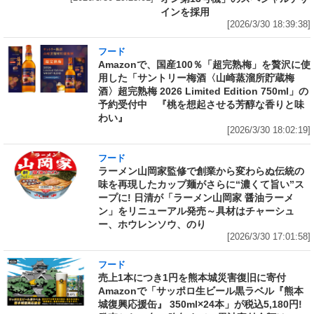
インを採用
[2026/3/30 18:39:38]
フード
Amazonで、国産100％「超完熟梅」を贅沢に使
用した「サントリー梅酒〈山崎蒸溜所貯蔵梅
酒〉超完熟梅 2026 Limited Edition 750ml」の
予約受付中 『桃を想起させる芳醇な香りと味
わい』
[2026/3/30 18:02:19]
フード
ラーメン山岡家監修で創業から変わらぬ伝統の
味を再現したカップ麺がさらに“濃くて旨い”ス
ープに! 日清が「ラーメン山岡家 醤油ラーメ
ン」をリニューアル発売～具材はチャーシュ
ー、ホウレンソウ、のり
[2026/3/30 17:01:58]
フード
売上1本につき1円を熊本城災害復旧に寄付
Amazonで「サッポロ生ビール黒ラベル『熊本
城復興応援缶』 350ml×24本」が税込5,180円!