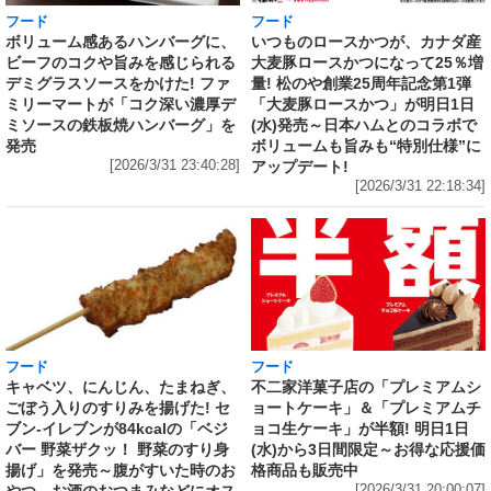
フード
フード
いつものロースかつが、カナダ産
ボリューム感あるハンバーグに、
大麦豚ロースかつになって25％増
ビーフのコクや旨みを感じられる
量! 松のや創業25周年記念第1弾
デミグラスソースをかけた! ファ
「大麦豚ロースかつ」が明日1日
ミリーマートが「コク深い濃厚デ
(水)発売～日本ハムとのコラボで
ミソースの鉄板焼ハンバーグ」を
ボリュームも旨みも“特別仕様”に
発売
アップデート!
[2026/3/31 23:40:28]
[2026/3/31 22:18:34]
フード
フード
キャベツ、にんじん、たまねぎ、
不二家洋菓子店の「プレミアムシ
ごぼう入りのすりみを揚げた! セ
ョートケーキ」＆「プレミアムチ
ブン‐イレブンが84kcalの「ベジ
ョコ生ケーキ」が半額! 明日1日
バー 野菜ザクッ！ 野菜のすり身
(水)から3日間限定～お得な応援価
揚げ」を発売～腹がすいた時のお
格商品も販売中
やつ、お酒のおつまみなどにオス
[2026/3/31 20:00:07]