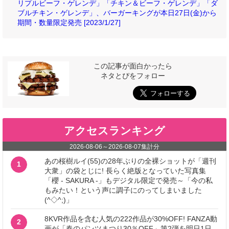
リプルビーフ・ゲレンデ」「チキン＆ビーフ・ゲレンデ」「ダ
ブルチキン・ゲレンデ」、バーガーキングが本日27日(金)から
期間・数量限定発売 [2023/1/27]
この記事が面白かったら
ネタとぴをフォロー
アクセスランキング
2026-08-06
～
2026-08-07
集計分
あの桜樹ルイ(55)の28年ぶりの全裸ショットが「週刊
1
大衆」の袋とじに! 長らく絶版となっていた写真集
「櫻 - SAKURA -」もデジタル限定で発売～「今の私
もみたい！という声に調子にのってしまいました
(^◇^;)」
8KVR作品を含む人気の222作品が30%OFF! FANZA動
2
画が「春のパンツまつり30％OFF」第2弾を明日1日