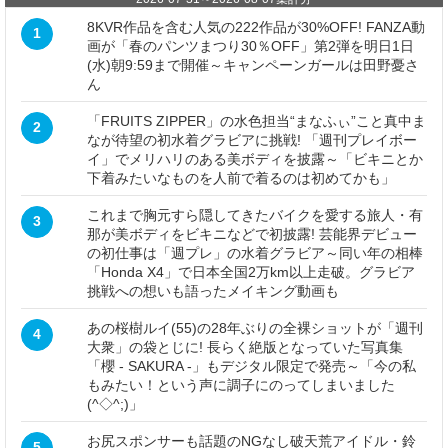
8KVR作品を含む人気の222作品が30%OFF! FANZA動
1
画が「春のパンツまつり30％OFF」第2弾を明日1日
(水)朝9:59まで開催～キャンペーンガールは田野憂さ
ん
「FRUITS ZIPPER」の水色担当“まなふぃ”こと真中ま
2
なが待望の初水着グラビアに挑戦! 「週刊プレイボー
イ」でメリハリのある美ボディを披露～「ビキニとか
下着みたいなものを人前で着るのは初めてかも」
これまで胸元すら隠してきたバイクを愛する旅人・有
3
那が美ボディをビキニなどで初披露! 芸能界デビュー
の初仕事は「週プレ」の水着グラビア～同い年の相棒
「Honda X4」で日本全国2万km以上走破。グラビア
挑戦への想いも語ったメイキング動画も
あの桜樹ルイ(55)の28年ぶりの全裸ショットが「週刊
4
大衆」の袋とじに! 長らく絶版となっていた写真集
「櫻 - SAKURA -」もデジタル限定で発売～「今の私
もみたい！という声に調子にのってしまいました
(^◇^;)」
お尻スポンサーも話題のNGなし破天荒アイドル・鈴
5