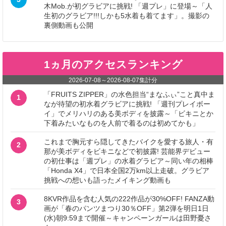
木Mob.が初グラビアに挑戦! 「週プレ」に登場～「人
生初のグラビア!!!しかも5水着も着てます」。撮影の
裏側動画も公開
1ヵ月のアクセスランキング
2026-07-08
～
2026-08-07
集計分
「FRUITS ZIPPER」の水色担当“まなふぃ”こと真中ま
1
なが待望の初水着グラビアに挑戦! 「週刊プレイボー
イ」でメリハリのある美ボディを披露～「ビキニとか
下着みたいなものを人前で着るのは初めてかも」
これまで胸元すら隠してきたバイクを愛する旅人・有
2
那が美ボディをビキニなどで初披露! 芸能界デビュー
の初仕事は「週プレ」の水着グラビア～同い年の相棒
「Honda X4」で日本全国2万km以上走破。グラビア
挑戦への想いも語ったメイキング動画も
8KVR作品を含む人気の222作品が30%OFF! FANZA動
3
画が「春のパンツまつり30％OFF」第2弾を明日1日
(水)朝9:59まで開催～キャンペーンガールは田野憂さ