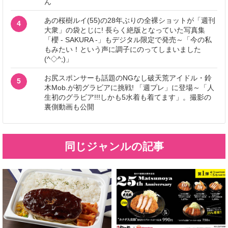
ん
あの桜樹ルイ(55)の28年ぶりの全裸ショットが「週刊
4
大衆」の袋とじに! 長らく絶版となっていた写真集
「櫻 - SAKURA -」もデジタル限定で発売～「今の私
もみたい！という声に調子にのってしまいました
(^◇^;)」
お尻スポンサーも話題のNGなし破天荒アイドル・鈴
5
木Mob.が初グラビアに挑戦! 「週プレ」に登場～「人
生初のグラビア!!!しかも5水着も着てます」。撮影の
裏側動画も公開
同じジャンルの記事