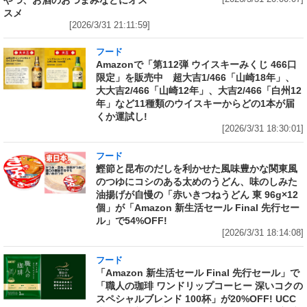
スメ
[2026/3/31 21:11:59]
フード
Amazonで「第112弾 ウイスキーみくじ 466口
限定」を販売中 超大吉1/466「山崎18年」、
大大吉2/466「山崎12年」、大吉2/466「白州12
年」など11種類のウイスキーからどの1本が届
くか運試し!
[2026/3/31 18:30:01]
フード
鰹節と昆布のだしを利かせた風味豊かな関東風
のつゆにコシのある太めのうどん、味のしみた
油揚げが自慢の「赤いきつねうどん 東 96g×12
個」が「Amazon 新生活セール Final 先行セー
ル」で54%OFF!
[2026/3/31 18:14:08]
フード
「Amazon 新生活セール Final 先行セール」で
「職人の珈琲 ワンドリップコーヒー 深いコクの
スペシャルブレンド 100杯」が20%OFF! UCC