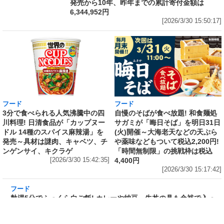
発売から10年、昨年までの累計寄付金額は
6,344,952円
[2026/3/30 15:50:17]
フード
フード
3分で食べられる人気沸騰中の四
自慢のそばが食べ放題! 和食麺処
川料理! 日清食品が「カップヌー
サガミが「晦日そば」を明日31日
ドル 14種のスパイス麻辣湯」を
(火)開催～大海老天などの天ぷら
発売～具材は謎肉、キャベツ、チ
や薬味などもついて税込2,200円!
ンゲンサイ、キクラゲ
「時間無制限」の挑戦枠は税込
[2026/3/30 15:42:35]
4,400円
[2026/3/30 15:17:42]
フード
熱湯5分でふっくら白ご飯! カレーや納豆、牛丼
の具も余裕で入ってお皿いらずの新提案! 「日清
ふっくら釜炊き ごはん」が本日30日(月)発売～