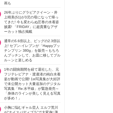
画も
26年ぶりにグラビアクイーン・井
上晴美(51)が3児の母になって帰っ
てきた! 今も変わらぬ圧巻の水着姿
披露! 「FRIDAY」に超貴重なアザ
ーカット独占掲載
通常の5.6倍以上、ビッグの2.3倍以
上! セブン‐イレブンが「Happyプッ
チンプリン 380g」を販売～もちろ
んプッチンして、お皿に移してプル
ル～ンと楽しめる
1年の闘病期間を経て退社した、元
フジテレビアナ・渡邊渚の純白水着
姿が動画で公開! 1st写真集が大好評
で未公開カット大量追加のデジタル
写真集「Re:水平線」が緊急発売～
「身体のラインが美しく見える写真
が多め！」
小胸に悩むギャル芸人 エルフ荒川
が“ナイスバディブラ”で大変身! 薄