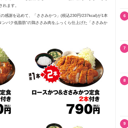
されます。
を込めて、「ささみかつ」(税込230円/237kcal)が1本
6
タンパク低脂肪”の鶏ささみ肉をふっくら仕上げた「ささみか
7
8
9