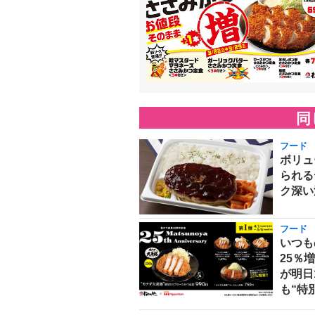
同
フード
ボリュ
られる
ク深い
フード
いつも
25％
が明日
も“特