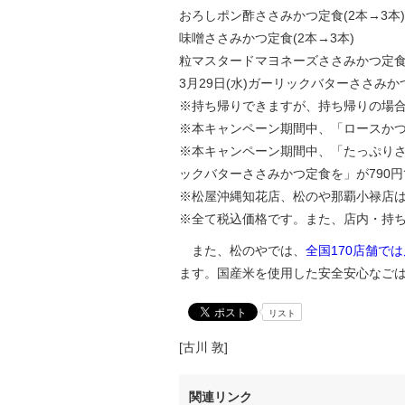
おろしポン酢ささみかつ定食(2
味噌ささみかつ定食(2本
粒マスタードマヨネーズささみかつ定食
3月29日(水)ガーリックバターささみかつ
※持ち帰りできますが、持ち帰りの場合
※本キャンペーン期間中、「ロースかつ
※本キャンペーン期間中、「たっぷりさ
ックバターささみかつ定食を」が790
※松屋沖縄知花店、松のや那覇小禄店は
※全て税込価格です。また、店内・持
また、松のやでは、
全国170店舗で
ます。国産米を使用した安全安心なご
リスト
[古川 敦]
関連リンク