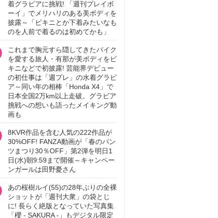
着グラビアに挑戦! 「週刊プレイボ
ーイ」でメリハリのある美ボディを
披露～「ビキニとか下着みたいなも
のを人前で着るのは初めてかも」
これまで胸元すら隠してきたバイク
を愛する旅人・有那が美ボディをビ
キニなどで初披露! 芸能界デビュー
の初仕事は「週プレ」の水着グラビ
ア～同い年の相棒「Honda X4」で
日本全国2万km以上走破。グラビア
挑戦への想いも語ったメイキング動
画も
8KVR作品を含む人気の222作品が
30%OFF! FANZA動画が「春のパン
ツまつり30％OFF」第2弾を明日1
日(水)朝9:59まで開催～キャンペー
ンガールは田野憂さん
あの桜樹ルイ(55)の28年ぶりの全裸
ショットが「週刊大衆」の袋とじ
に! 長らく絶版となっていた写真集
「櫻 - SAKURA -」もデジタル限定