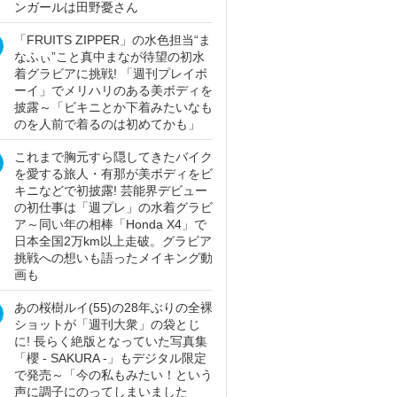
ンガールは田野憂さん
「FRUITS ZIPPER」の水色担当“ま
なふぃ”こと真中まなが待望の初水
着グラビアに挑戦! 「週刊プレイボ
ーイ」でメリハリのある美ボディを
披露～「ビキニとか下着みたいなも
のを人前で着るのは初めてかも」
これまで胸元すら隠してきたバイク
を愛する旅人・有那が美ボディをビ
キニなどで初披露! 芸能界デビュー
の初仕事は「週プレ」の水着グラビ
ア～同い年の相棒「Honda X4」で
日本全国2万km以上走破。グラビア
挑戦への想いも語ったメイキング動
画も
あの桜樹ルイ(55)の28年ぶりの全裸
ショットが「週刊大衆」の袋とじ
に! 長らく絶版となっていた写真集
「櫻 - SAKURA -」もデジタル限定
で発売～「今の私もみたい！という
声に調子にのってしまいました