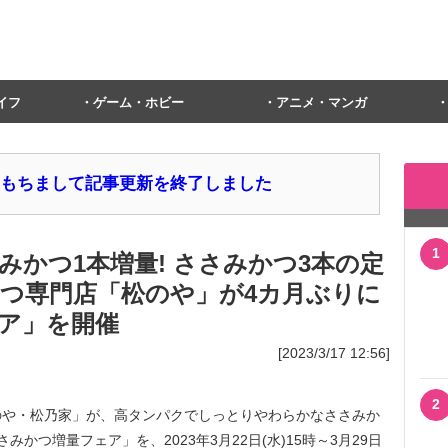
イフ
ゲーム・ホビー
アニメ・マンガ
1日をもちまして記事更新を終了しました
1
かつ1本増量! ささみかつ3本の定
んかつ専門店「松のや」が4カ月ぶりに
ア」を開催
[2023/3/17 12:56]
2
や・松乃家」が、高タンパクでしっとりやわらかなささみか
かつ増量フェア」を、2023年3月22日(水)15時～3月29日