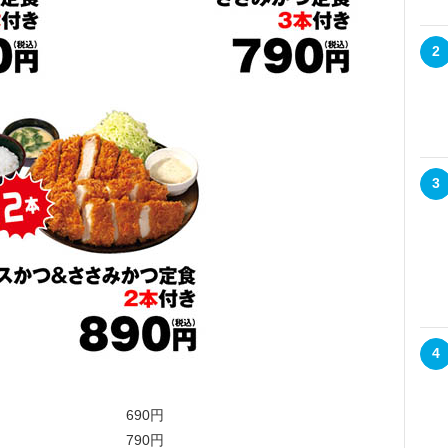
2
3
4
3本) 690円
本→2本) 790円