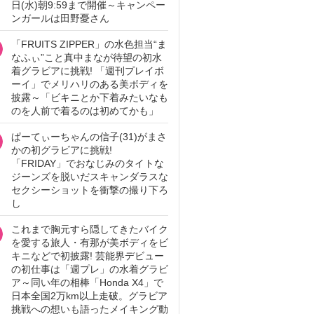
日(水)朝9:59まで開催～キャンペー
ンガールは田野憂さん
「FRUITS ZIPPER」の水色担当“ま
なふぃ”こと真中まなが待望の初水
着グラビアに挑戦! 「週刊プレイボ
ーイ」でメリハリのある美ボディを
披露～「ビキニとか下着みたいなも
のを人前で着るのは初めてかも」
ぱーてぃーちゃんの信子(31)がまさ
かの初グラビアに挑戦!
「FRIDAY」でおなじみのタイトな
ジーンズを脱いだスキャンダラスな
セクシーショットを衝撃の撮り下ろ
し
これまで胸元すら隠してきたバイク
を愛する旅人・有那が美ボディをビ
キニなどで初披露! 芸能界デビュー
の初仕事は「週プレ」の水着グラビ
ア～同い年の相棒「Honda X4」で
日本全国2万km以上走破。グラビア
挑戦への想いも語ったメイキング動