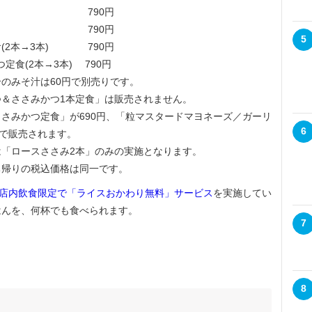
本→3本) 790円
→3本) 790円
5
(2本→3本) 790円
定食(2本→3本) 790円
のみそ汁は60円で別売りです。
＆ささみかつ1本定食」は販売されません。
さみかつ定食」が690円、「粒マスタードマヨネーズ／ガーリ
6
円で販売されます。
「ロースささみ2本」のみの実施となります。
ち帰りの税込価格は同一です。
は店内飲食限定で「ライスおかわり無料」サービス
を実施してい
はんを、何杯でも食べられます。
7
8