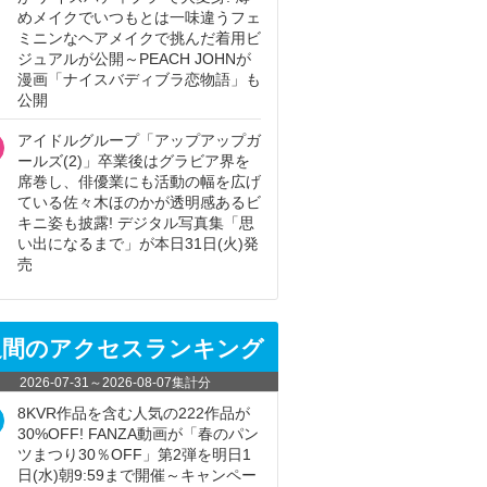
めメイクでいつもとは一味違うフェ
ミニンなヘアメイクで挑んだ着用ビ
ジュアルが公開～PEACH JOHNが
漫画「ナイスバディブラ恋物語」も
公開
アイドルグループ「アップアップガ
ールズ(2)」卒業後はグラビア界を
席巻し、俳優業にも活動の幅を広げ
ている佐々木ほのかが透明感あるビ
キニ姿も披露! デジタル写真集「思
い出になるまで」が本日31日(火)発
売
週間のアクセスランキング
2026-07-31
～
2026-08-07
集計分
8KVR作品を含む人気の222作品が
30%OFF! FANZA動画が「春のパン
ツまつり30％OFF」第2弾を明日1
日(水)朝9:59まで開催～キャンペー