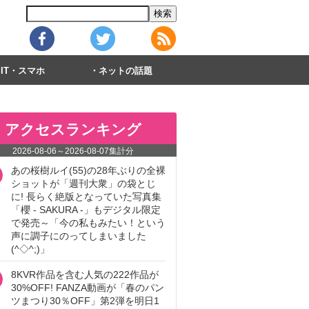
IT・スマホ
ネットの話題
アクセスランキング
2026-08-06
～
2026-08-07
集計分
あの桜樹ルイ(55)の28年ぶりの全裸
ショットが「週刊大衆」の袋とじ
に! 長らく絶版となっていた写真集
「櫻 - SAKURA -」もデジタル限定
で発売～「今の私もみたい！という
声に調子にのってしまいました
(^◇^;)」
8KVR作品を含む人気の222作品が
30%OFF! FANZA動画が「春のパン
ツまつり30％OFF」第2弾を明日1