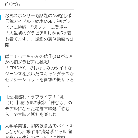
(^◇^;)」
お尻スポンサーも話題のNGなし破
天荒アイドル・鈴木Mob.が初グラ
ビアに挑戦! 「週プレ」に登場～
「人生初のグラビア!!!しかも5水着
も着てます」。撮影の裏側動画も公
開
ぱーてぃーちゃんの信子(31)がまさ
かの初グラビアに挑戦!
「FRIDAY」でおなじみのタイトな
ジーンズを脱いだスキャンダラスな
セクシーショットを衝撃の撮り下ろ
し
【聖地巡礼・ラブライブ！ 1期
（1）】穂乃果の実家「穂むら」の
モデルになった老舗甘味処「竹む
ら」で甘味と巡礼を楽しむ
大学卒業後、都内飲食店でバイトを
しながら活動する“清楚系ギャル”笹
倉彩が人生初のグラビアに挑戦!