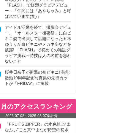
「FLASH」で鮮烈グラビアデビュ
ー～「仲間には『あやちゃみ』と呼
ばれています(笑)」
アイドル活動を経て、撮影会デビュ
ー、「オールスター後夜祭」に白ビ
キニ姿で出演して話題になった五木
ゆうりが白ビキニやメガネ姿などを
披露! 「FLASH」で初めての雑誌グ
ラビア挑戦～特技は人の名前を忘れ
ないこと
桜井日奈子が衝撃の初ビキニ! 芸能
活動10周年記念写真集の先行カッ
トが「FRIDAY」に掲載
ヵ月のアクセスランキング
2026-07-08
～
2026-08-07
集計分
「FRUITS ZIPPER」の水色担当“ま
なふぃ”こと真中まなが待望の初水