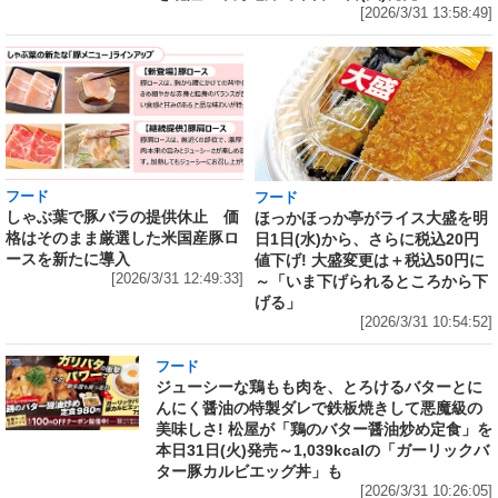
[2026/3/31 13:58:49]
フード
フード
しゃぶ葉で豚バラの提供休止 価
ほっかほっか亭がライス大盛を明
格はそのまま厳選した米国産豚ロ
日1日(水)から、さらに税込20円
ースを新たに導入
値下げ! 大盛変更は＋税込50円に
[2026/3/31 12:49:33]
～「いま下げられるところから下
げる」
[2026/3/31 10:54:52]
フード
ジューシーな鶏もも肉を、とろけるバターとに
んにく醤油の特製ダレで鉄板焼きして悪魔級の
美味しさ! 松屋が「鶏のバター醤油炒め定食」を
本日31日(火)発売～1,039kcalの「ガーリックバ
ター豚カルビエッグ丼」も
[2026/3/31 10:26:05]