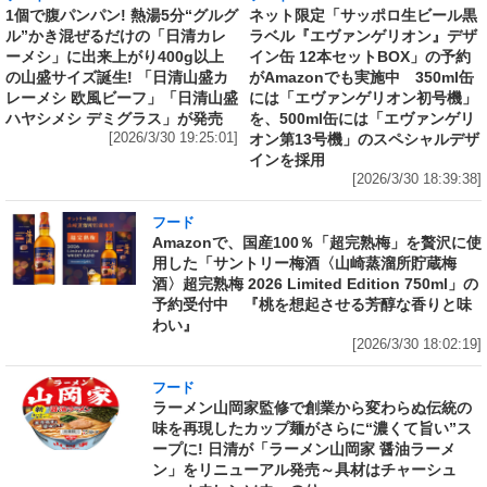
1個で腹パンパン! 熱湯5分“グルグ
ネット限定「サッポロ生ビール黒
ル”かき混ぜるだけの「日清カレ
ラベル『エヴァンゲリオン』デザ
ーメシ」に出来上がり400g以上
イン缶 12本セットBOX」の予約
の山盛サイズ誕生! 「日清山盛カ
がAmazonでも実施中 350ml缶
レーメシ 欧風ビーフ」「日清山盛
には「エヴァンゲリオン初号機」
ハヤシメシ デミグラス」が発売
を、500ml缶には「エヴァンゲリ
[2026/3/30 19:25:01]
オン第13号機」のスペシャルデザ
インを採用
[2026/3/30 18:39:38]
フード
Amazonで、国産100％「超完熟梅」を贅沢に使
用した「サントリー梅酒〈山崎蒸溜所貯蔵梅
酒〉超完熟梅 2026 Limited Edition 750ml」の
予約受付中 『桃を想起させる芳醇な香りと味
わい』
[2026/3/30 18:02:19]
フード
ラーメン山岡家監修で創業から変わらぬ伝統の
味を再現したカップ麺がさらに“濃くて旨い”ス
ープに! 日清が「ラーメン山岡家 醤油ラーメ
ン」をリニューアル発売～具材はチャーシュ