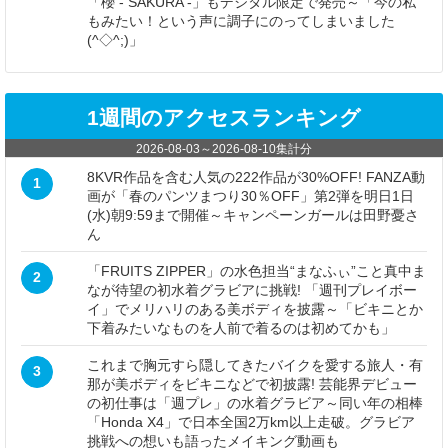
「櫻 - SAKURA -」もデジタル限定で発売～「今の私
もみたい！という声に調子にのってしまいました
(^◇^;)」
1週間のアクセスランキング
2026-08-03
～
2026-08-10
集計分
8KVR作品を含む人気の222作品が30%OFF! FANZA動
1
画が「春のパンツまつり30％OFF」第2弾を明日1日
(水)朝9:59まで開催～キャンペーンガールは田野憂さ
ん
「FRUITS ZIPPER」の水色担当“まなふぃ”こと真中ま
2
なが待望の初水着グラビアに挑戦! 「週刊プレイボー
イ」でメリハリのある美ボディを披露～「ビキニとか
下着みたいなものを人前で着るのは初めてかも」
これまで胸元すら隠してきたバイクを愛する旅人・有
3
那が美ボディをビキニなどで初披露! 芸能界デビュー
の初仕事は「週プレ」の水着グラビア～同い年の相棒
「Honda X4」で日本全国2万km以上走破。グラビア
挑戦への想いも語ったメイキング動画も