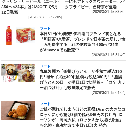
クトサントリービール〈エール〉
ーにもデトックスウォーター、バ
350ml×24本」は26%OFFで5月
タフライピー、台湾茶が登場
12日発売
[2026/3/31 15:53:59]
[2026/3/31 17:56:05]
フード
本日31日(火)発売! 伊右衛門ブランド初となる
『和紅茶×京番茶』ブレンドで日本茶の新しい愉
しみを提案する「紅の伊右衛門 600ml×24本」
がAmazonでも販売中
[2026/3/31 15:31:49]
フード
丸亀製麺の「釜揚げうどん」が半額で税込190
円! 得サイズは390円お得な税込380円! 「釜揚
げうどんの日」が明日1日(水)開催～「旨辛 肉ラ
ー油つけ汁」も数量限定で販売
[2026/3/31 15:04:04]
フード
ご飯が隠れてしまうほどの直径14cmの大きなコ
ロッケにから揚げ3個で税込646円のお弁当! ロ
ーソンが「高岡大仏コロッケ＆から揚げ弁当」
を北陸・東海地方で本日31日(火)発売