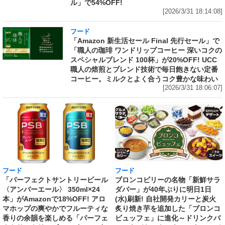
ル」で54%OFF!
[2026/3/31 18:14:08]
フード
「Amazon 新生活セール Final 先行セール」で
「職人の珈琲 ワンドリップコーヒー 深いコクの
スペシャルブレンド 100杯」が20%OFF! UCC
職人の焙煎とブレンド技術で毎日飽きない定番
コーヒー。ミルクとよく合うコク豊かな味わい
[2026/3/31 18:06:07]
フード
フード
「パーフェクトサントリービール
ブロンコビリーの名物「新鮮サラ
〈アンバーエール〉 350ml×24
ダバー」が40年ぶりに明日1日
本」がAmazonで18%OFF! アロ
(水)刷新! 自社開発カリーと炭火
マホップの爽やかでフルーティな
炙り焼き芋を追加した「ブロンコ
香りの余韻を楽しめる「パーフェ
ビュッフェ」に進化～ドリンクバ