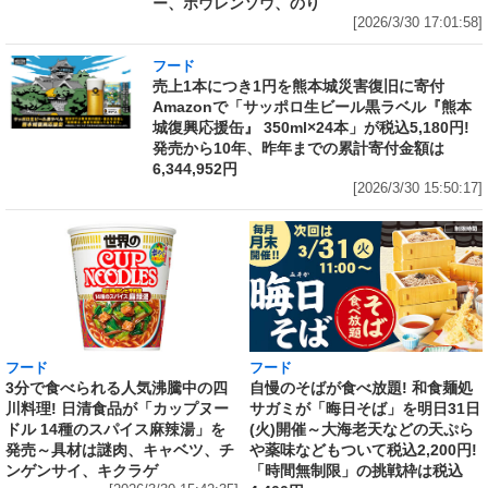
ー、ホウレンソウ、のり
[2026/3/30 17:01:58]
フード
売上1本につき1円を熊本城災害復旧に寄付
Amazonで「サッポロ生ビール黒ラベル『熊本
城復興応援缶』 350ml×24本」が税込5,180円!
発売から10年、昨年までの累計寄付金額は
6,344,952円
[2026/3/30 15:50:17]
フード
フード
3分で食べられる人気沸騰中の四
自慢のそばが食べ放題! 和食麺処
川料理! 日清食品が「カップヌー
サガミが「晦日そば」を明日31日
ドル 14種のスパイス麻辣湯」を
(火)開催～大海老天などの天ぷら
発売～具材は謎肉、キャベツ、チ
や薬味などもついて税込2,200円!
ンゲンサイ、キクラゲ
「時間無制限」の挑戦枠は税込