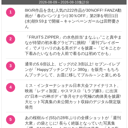
2026-08-09
～
2026-08-10
集計分
8KVR作品を含む人気の222作品が30%OFF! FANZA動
1
画が「春のパンツまつり30％OFF」第2弾を明日1日
(水)朝9:59まで開催～キャンペーンガールは田野憂さ
ん
「FRUITS ZIPPER」の水色担当“まなふぃ”こと真中ま
2
なが待望の初水着グラビアに挑戦! 「週刊プレイボー
イ」でメリハリのある美ボディを披露～「ビキニとか
下着みたいなものを人前で着るのは初めてかも」
通常の5.6倍以上、ビッグの2.3倍以上! セブン‐イレブ
3
ンが「Happyプッチンプリン 380g」を販売～もちろ
んプッチンして、お皿に移してプルル～ンと楽しめる
ミス・インターナショナル日本大会ファイナリスト、
4
映画「レディ加賀」やスマスロ「Lラブ嬢3」に出演
の“日本一の神ボディ”奈月セナが究極の肉体美を披露!
大ヒット写真集の未公開カット収録のデジタル限定版
発売
あの桜樹ルイ(55)の28年ぶりの全裸ショットが「週刊
5
大衆」の袋とじに! 長らく絶版となっていた写真集