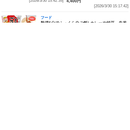
[2026/3/30 15:42:35]
4,400円
[2026/3/30 15:17:42]
フード
熱湯5分でふっくら白ご飯! カレーや納豆、牛丼
の具も余裕で入ってお皿いらずの新提案! 「日清
ふっくら釜炊き ごはん」が本日30日(月)発売～
常温で1年保存可能。電子レンジがないオフィス
やアウトドアでも活用できる!
[2026/3/30 14:17:14]
フード
ラフテーやソーキそば、サーターアンダギーな
ども含む80品以上が食べ放題! 沖縄初の朝食ビ
ュッフェも楽しめるロイヤルホスト「那覇国際
通り店」がオープン～グランドメニューには泡
盛やオリオンビールも
[2026/3/30 13:05:00]
フード
研究所で発見された50年前の「どん兵衛」レシ
ピをもとに発売当時の味を再現! 「日清のどん兵
衛 きつねうどん クラシック(東/西)/天ぷらそば
クラシック」が本日30日(月)発売～「当時はこ