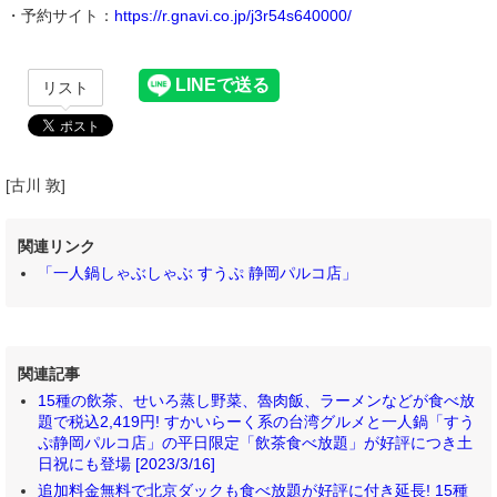
・予約サイト：
https://r.gnavi.co.jp/j3r54s640000/
リスト
[古川 敦]
関連リンク
「一人鍋しゃぶしゃぶ すうぷ 静岡パルコ店」
関連記事
15種の飲茶、せいろ蒸し野菜、魯肉飯、ラーメンなどが食べ放
題で税込2,419円! すかいらーく系の台湾グルメと一人鍋「すう
ぷ静岡パルコ店」の平日限定「飲茶食べ放題」が好評につき土
日祝にも登場 [2023/3/16]
追加料金無料で北京ダックも食べ放題が好評に付き延長! 15種