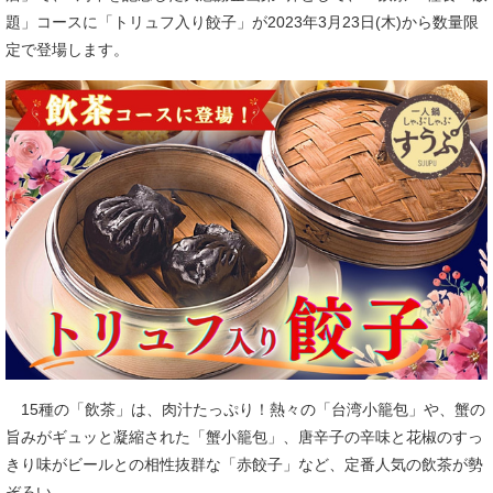
題」コースに「トリュフ入り餃子」が2023年3月23日(木)から数量限
定で登場します。
15種の「飲茶」は、肉汁たっぷり！熱々の「台湾小籠包」や、蟹の
旨みがギュッと凝縮された「蟹小籠包」、唐辛子の辛味と花椒のすっ
きり味がビールとの相性抜群な「赤餃子」など、定番人気の飲茶が勢
ぞろい。