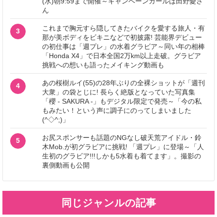
(水)朝9:59まで開催～キャンペーンガールは田野憂さ
ん
これまで胸元すら隠してきたバイクを愛する旅人・有
3
那が美ボディをビキニなどで初披露! 芸能界デビュー
の初仕事は「週プレ」の水着グラビア～同い年の相棒
「Honda X4」で日本全国2万km以上走破。グラビア
挑戦への想いも語ったメイキング動画も
あの桜樹ルイ(55)の28年ぶりの全裸ショットが「週刊
4
大衆」の袋とじに! 長らく絶版となっていた写真集
「櫻 - SAKURA -」もデジタル限定で発売～「今の私
もみたい！という声に調子にのってしまいました
(^◇^;)」
お尻スポンサーも話題のNGなし破天荒アイドル・鈴
5
木Mob.が初グラビアに挑戦! 「週プレ」に登場～「人
生初のグラビア!!!しかも5水着も着てます」。撮影の
裏側動画も公開
同じジャンルの記事