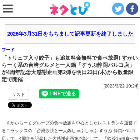
2026年3月31日をもちまして記事更新を終了しました
フード
「トリュフ入り餃子」も追加料金無料で食べ放題! すかい
らーく系の台湾グルメと一人鍋「すうぷ静岡パルコ店」
が4周年記念大感謝企画第2弾を明日23日(木)から数量限
定で開催
[2023/3/22 10:24]
リスト
すかいらーくグループの食べ放題を中心としたレストランを運営す
るニラックスの「台湾飲茶と一人鍋しゃぶしゃぶ すうぷ 静岡パルコ
店」で、4周年を記念した大感謝企画第2弾として、「飲茶15種食べ放