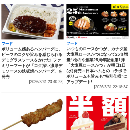
フード
フード
いつものロースかつが、カナダ産
ボリューム感あるハンバーグに、
大麦豚ロースかつになって25％増
ビーフのコクや旨みを感じられる
量! 松のや創業25周年記念第1弾
デミグラスソースをかけた! ファ
「大麦豚ロースかつ」が明日1日
ミリーマートが「コク深い濃厚デ
(水)発売～日本ハムとのコラボで
ミソースの鉄板焼ハンバーグ」を
ボリュームも旨みも“特別仕様”に
発売
アップデート!
[2026/3/31 23:40:28]
[2026/3/31 22:18:34]