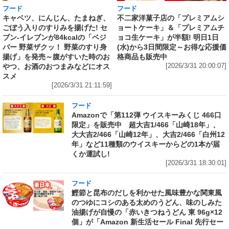
フード
フード
キャベツ、にんじん、たまねぎ、
不二家洋菓子店の「プレミアムシ
ごぼう入りのすりみを揚げた! セ
ョートケーキ」＆「プレミアムチ
ブン‐イレブンが84kcalの「ベジ
ョコ生ケーキ」が半額! 明日1日
バー 野菜ザクッ！ 野菜のすり身
(水)から3日間限定～お得な応援価
揚げ」を発売～腹がすいた時のお
格商品も販売中
やつ、お酒のおつまみなどにオス
[2026/3/31 20:00:07]
スメ
[2026/3/31 21:11:59]
フード
Amazonで「第112弾 ウイスキーみくじ 466口
限定」を販売中 超大吉1/466「山崎18年」、
大大吉2/466「山崎12年」、大吉2/466「白州12
年」など11種類のウイスキーからどの1本が届
くか運試し!
[2026/3/31 18:30:01]
フード
鰹節と昆布のだしを利かせた風味豊かな関東風
のつゆにコシのある太めのうどん、味のしみた
油揚げが自慢の「赤いきつねうどん 東 96g×12
個」が「Amazon 新生活セール Final 先行セー