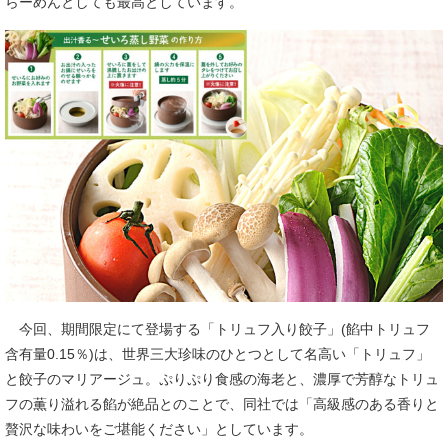
らーめんとしても最高としています。
今回、期間限定にて登場する「トリュフ入り餃子」(餡中トリュフ
含有量0.15％)は、世界三大珍味のひとつとして名高い「トリュフ」
と餃子のマリアージュ。ぷりぷり食感の海老と、濃厚で芳醇なトリュ
フの薫り溢れる餡が絶品とのことで、同社では「高級感のある香りと
贅沢な味わいをご堪能ください」としています。