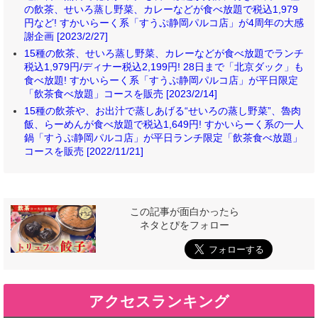
の飲茶、せいろ蒸し野菜、カレーなどが食べ放題で税込1,979
円など! すかいらーく系「すうぷ静岡パルコ店」が4周年の大感
謝企画 [2023/2/27]
15種の飲茶、せいろ蒸し野菜、カレーなどが食べ放題でランチ
税込1,979円/ディナー税込2,199円! 28日まで「北京ダック」も
食べ放題! すかいらーく系「すうぷ静岡パルコ店」が平日限定
「飲茶食べ放題」コースを販売 [2023/2/14]
15種の飲茶や、お出汁で蒸しあげる“せいろの蒸し野菜”、魯肉
飯、らーめんが食べ放題で税込1,649円! すかいらーく系の一人
鍋「すうぷ静岡パルコ店」が平日ランチ限定「飲茶食べ放題」
コースを販売 [2022/11/21]
この記事が面白かったら
ネタとぴをフォロー
アクセスランキング