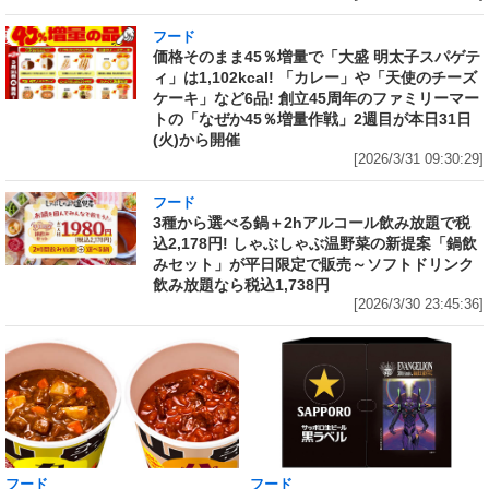
フード
価格そのまま45％増量で「大盛 明太子スパゲテ
ィ」は1,102kcal! 「カレー」や「天使のチーズ
ケーキ」など6品! 創立45周年のファミリーマー
トの「なぜか45％増量作戦」2週目が本日31日
(火)から開催
[2026/3/31 09:30:29]
フード
3種から選べる鍋＋2hアルコール飲み放題で税
込2,178円! しゃぶしゃぶ温野菜の新提案「鍋飲
みセット」が平日限定で販売～ソフトドリンク
飲み放題なら税込1,738円
[2026/3/30 23:45:36]
フード
フード