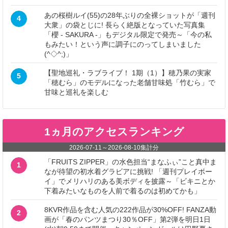
あの桜樹ルイ(55)の28年ぶりの全裸ショットが「週刊
4
大衆」の袋とじに! 長らく絶版となっていた写真集
「櫻 - SAKURA -」もデジタル限定で発売～「今の私
もみたい！という声に調子にのってしまいました
(^◇^;)」
【聖地巡礼・ラブライブ！ 1期（1）】穂乃果の実家
5
「穂むら」のモデルになった老舗甘味処「竹むら」で
甘味と巡礼を楽しむ
1ヵ月のアクセスランキング
2026-07-11
～
2026-08-10
集計分
「FRUITS ZIPPER」の水色担当“まなふぃ”こと真中ま
1
なが待望の初水着グラビアに挑戦! 「週刊プレイボー
イ」でメリハリのある美ボディを披露～「ビキニとか
下着みたいなものを人前で着るのは初めてかも」
8KVR作品を含む人気の222作品が30%OFF! FANZA動
2
画が「春のパンツまつり30％OFF」第2弾を明日1日