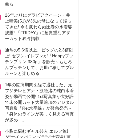
画も
26年ぶりにグラビアクイーン・井
上晴美(51)が3児の母になって帰っ
てきた! 今も変わらぬ圧巻の水着姿
披露! 「FRIDAY」に超貴重なアザ
ーカット独占掲載
通常の5.6倍以上、ビッグの2.3倍以
上! セブン‐イレブンが「Happyプッ
チンプリン 380g」を販売～もちろ
んプッチンして、お皿に移してプル
ル～ンと楽しめる
1年の闘病期間を経て退社した、元
フジテレビアナ・渡邊渚の純白水着
姿が動画で公開! 1st写真集が大好評
で未公開カット大量追加のデジタル
写真集「Re:水平線」が緊急発売～
「身体のラインが美しく見える写真
が多め！」
小胸に悩むギャル芸人 エルフ荒川
が“ナイスバディブラ”で大変身! 薄