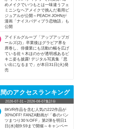
めメイクでいつもとは一味違うフェ
ミニンなヘアメイクで挑んだ着用ビ
ジュアルが公開～PEACH JOHNが
漫画「ナイスバディブラ恋物語」も
公開
アイドルグループ「アップアップガ
ールズ(2)」卒業後はグラビア界を
席巻し、俳優業にも活動の幅を広げ
ている佐々木ほのかが透明感あるビ
キニ姿も披露! デジタル写真集「思
い出になるまで」が本日31日(火)発
売
週間のアクセスランキング
2026-07-31
～
2026-08-07
集計分
8KVR作品を含む人気の222作品が
30%OFF! FANZA動画が「春のパン
ツまつり30％OFF」第2弾を明日1
日(水)朝9:59まで開催～キャンペー