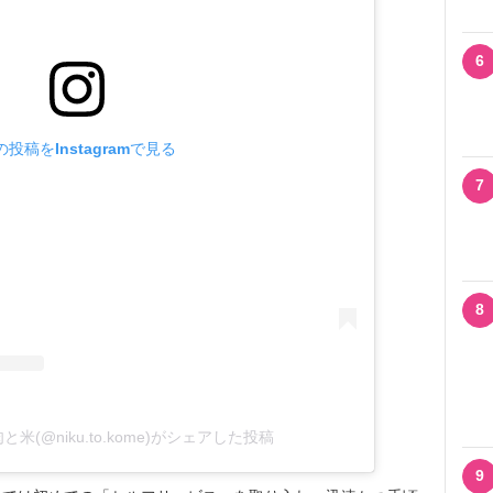
6
の投稿をInstagramで見る
7
8
(@niku.to.kome)がシェアした投稿
9