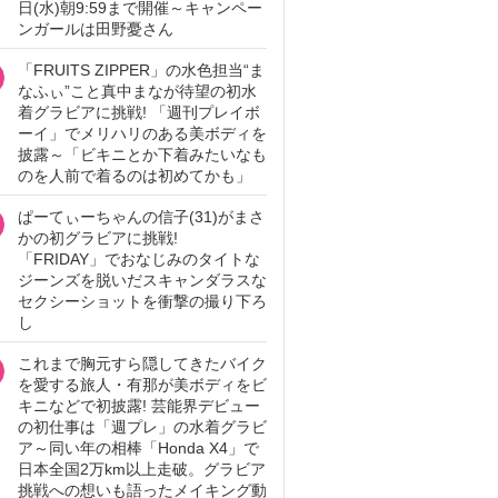
日(水)朝9:59まで開催～キャンペー
ンガールは田野憂さん
「FRUITS ZIPPER」の水色担当“ま
なふぃ”こと真中まなが待望の初水
着グラビアに挑戦! 「週刊プレイボ
ーイ」でメリハリのある美ボディを
披露～「ビキニとか下着みたいなも
のを人前で着るのは初めてかも」
ぱーてぃーちゃんの信子(31)がまさ
かの初グラビアに挑戦!
「FRIDAY」でおなじみのタイトな
ジーンズを脱いだスキャンダラスな
セクシーショットを衝撃の撮り下ろ
し
これまで胸元すら隠してきたバイク
を愛する旅人・有那が美ボディをビ
キニなどで初披露! 芸能界デビュー
の初仕事は「週プレ」の水着グラビ
ア～同い年の相棒「Honda X4」で
日本全国2万km以上走破。グラビア
挑戦への想いも語ったメイキング動