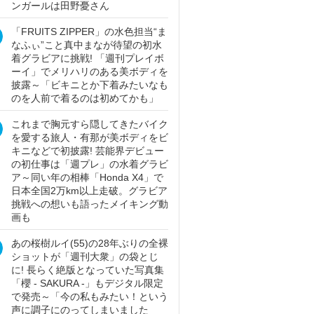
ンガールは田野憂さん
「FRUITS ZIPPER」の水色担当“ま
なふぃ”こと真中まなが待望の初水
着グラビアに挑戦! 「週刊プレイボ
ーイ」でメリハリのある美ボディを
披露～「ビキニとか下着みたいなも
のを人前で着るのは初めてかも」
これまで胸元すら隠してきたバイク
を愛する旅人・有那が美ボディをビ
キニなどで初披露! 芸能界デビュー
の初仕事は「週プレ」の水着グラビ
ア～同い年の相棒「Honda X4」で
日本全国2万km以上走破。グラビア
挑戦への想いも語ったメイキング動
画も
あの桜樹ルイ(55)の28年ぶりの全裸
ショットが「週刊大衆」の袋とじ
に! 長らく絶版となっていた写真集
「櫻 - SAKURA -」もデジタル限定
で発売～「今の私もみたい！という
声に調子にのってしまいました