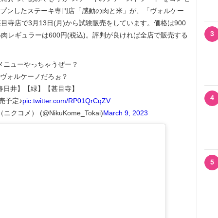
オープンしたステーキ専門店「感動の肉と米」が、「ヴォルケー
寺店で3月13日(月)から試験販売をしています。価格は900
3
、追い肉レギュラーは600円(税込)。評判が良ければ全店で販売する
メニューやっちゃうぜー？
ヴォルケーノだろぉ？
春日井】【緑】【甚目寺】
4
売予定♪
pic.twitter.com/RP01QrCqZV
コメ） (@NikuKome_Tokai)
March 9, 2023
5