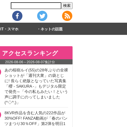
IT・スマホ
ネットの話題
アクセスランキング
2026-08-06
～
2026-08-07
集計分
あの桜樹ルイ(55)の28年ぶりの全裸
ショットが「週刊大衆」の袋とじ
に! 長らく絶版となっていた写真集
「櫻 - SAKURA -」もデジタル限定
で発売～「今の私もみたい！という
声に調子にのってしまいました
(^◇^;)」
8KVR作品を含む人気の222作品が
30%OFF! FANZA動画が「春のパン
ツまつり30％OFF」第2弾を明日1