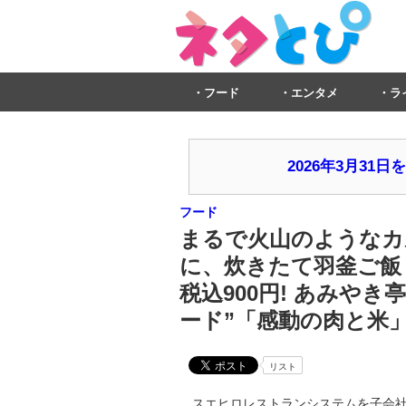
フード
エンタメ
ラ
2026年3月3
フード
まるで火山のようなカ
に、炊きたて羽釜ご飯
税込900円! あみや
ード”「感動の肉と米
リスト
スエヒロレストランシステムを子会社