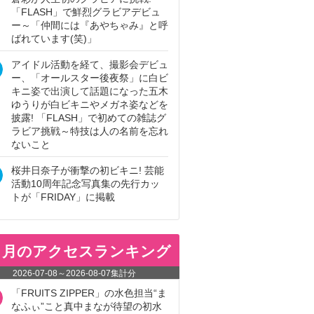
「FLASH」で鮮烈グラビアデビュ
ー～「仲間には『あやちゃみ』と呼
ばれています(笑)」
アイドル活動を経て、撮影会デビュ
ー、「オールスター後夜祭」に白ビ
キニ姿で出演して話題になった五木
ゆうりが白ビキニやメガネ姿などを
披露! 「FLASH」で初めての雑誌グ
ラビア挑戦～特技は人の名前を忘れ
ないこと
桜井日奈子が衝撃の初ビキニ! 芸能
活動10周年記念写真集の先行カッ
トが「FRIDAY」に掲載
ヵ月のアクセスランキング
2026-07-08
～
2026-08-07
集計分
「FRUITS ZIPPER」の水色担当“ま
なふぃ”こと真中まなが待望の初水