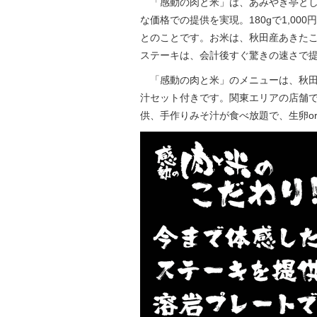
「感動の肉と米」は、あみやき亭とし
な価格での提供を実現。180gで1,0
とのことです。お米は、秋田産あきた
ステーキは、会計後すぐ驚きの速さで
「感動の肉と米」のメニューは、秋田
汁セット付きです。関東エリアの店舗
供、手作りみそ汁が食べ放題で、生卵o