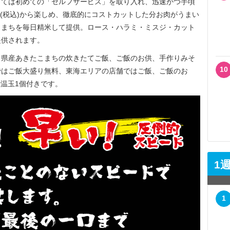
ては初めての「セルフサービス」を取り入れ、迅速かつ手頃
00円(税込)から楽しめ、徹底的にコストカットした分お肉がうまい
こまちを毎日精米して提供。ロース・ハラミ・ミスジ・カット
提供されます。
県産あきたこまちの炊きたてご飯、ご飯のお供、手作りみそ
10
ではご飯大盛り無料、東海エリアの店舗ではご飯、ご飯のお
r温玉1個付きです。
1
1