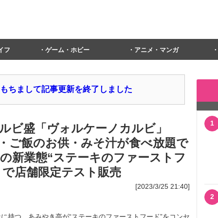
イフ
ゲーム・ホビー
アニメ・マンガ
1日をもちまして記事更新を終了しました
1
ルビ盛「ヴォルケーノカルビ」
・ご飯のお供・みそ汁が食べ放題で
き亭の新業態“ステーキのファーストフ
」で店舗限定テスト販売
[2023/3/25 21:40]
2
に持つ、あみやき亭が“ステーキのファーストフード”をコンセ