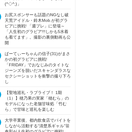
(^◇^;)」
お尻スポンサーも話題のNGなし破
天荒アイドル・鈴木Mob.が初グラ
ビアに挑戦! 「週プレ」に登場～
「人生初のグラビア!!!しかも5水着
も着てます」。撮影の裏側動画も公
開
ぱーてぃーちゃんの信子(31)がまさ
かの初グラビアに挑戦!
「FRIDAY」でおなじみのタイトな
ジーンズを脱いだスキャンダラスな
セクシーショットを衝撃の撮り下ろ
し
【聖地巡礼・ラブライブ！ 1期
（1）】穂乃果の実家「穂むら」の
モデルになった老舗甘味処「竹む
ら」で甘味と巡礼を楽しむ
大学卒業後、都内飲食店でバイトを
しながら活動する“清楚系ギャル”笹
倉彩が人生初のグラビアに挑戦!