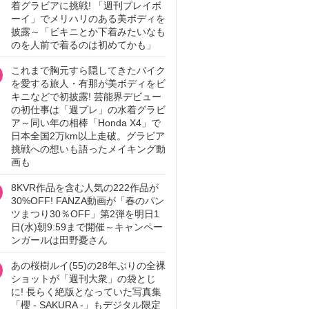
着グラビアに挑戦! 「週刊プレイボ
ーイ」でメリハリのある美ボディを
披露～「ビキニとか下着みたいなも
のを人前で着るのは初めてかも」
これまで胸元すら隠してきたバイク
を愛する旅人・有那が美ボディをビ
キニなどで初披露! 芸能界デビュー
の初仕事は「週プレ」の水着グラビ
ア～同い年の相棒「Honda X4」で
日本全国2万km以上走破。グラビア
挑戦への想いも語ったメイキング動
画も
8KVR作品を含む人気の222作品が
30%OFF! FANZA動画が「春のパン
ツまつり30％OFF」第2弾を明日1
日(水)朝9:59まで開催～キャンペー
ンガールは田野憂さん
あの桜樹ルイ(55)の28年ぶりの全裸
ショットが「週刊大衆」の袋とじ
に! 長らく絶版となっていた写真集
「櫻 - SAKURA -」もデジタル限定