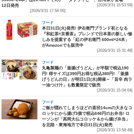
12日発売
[2026/3/31 15:53:59]
[2026/3/31 17:56:05]
フード
本日31日(火)発売! 伊右衛門ブランド初となる
『和紅茶×京番茶』ブレンドで日本茶の新しい愉
しみを提案する「紅の伊右衛門 600ml×24本」
がAmazonでも販売中
[2026/3/31 15:31:49]
フード
丸亀製麺の「釜揚げうどん」が半額で税込190
円! 得サイズは390円お得な税込380円! 「釜揚
げうどんの日」が明日1日(水)開催～「旨辛 肉ラ
ー油つけ汁」も数量限定で販売
[2026/3/31 15:04:04]
フード
ご飯が隠れてしまうほどの直径14cmの大きなコ
ロッケにから揚げ3個で税込646円のお弁当! ロ
ーソンが「高岡大仏コロッケ＆から揚げ弁当」
を北陸・東海地方で本日31日(火)発売
[2026/3/31 13:58:49]