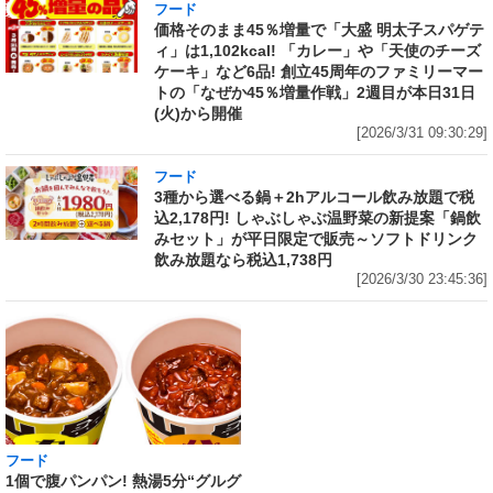
フード
価格そのまま45％増量で「大盛 明太子スパゲテ
ィ」は1,102kcal! 「カレー」や「天使のチーズ
ケーキ」など6品! 創立45周年のファミリーマー
トの「なぜか45％増量作戦」2週目が本日31日
(火)から開催
[2026/3/31 09:30:29]
フード
3種から選べる鍋＋2hアルコール飲み放題で税
込2,178円! しゃぶしゃぶ温野菜の新提案「鍋飲
みセット」が平日限定で販売～ソフトドリンク
飲み放題なら税込1,738円
[2026/3/30 23:45:36]
フード
フード
1個で腹パンパン! 熱湯5分“グルグ
ネット限定「サッポロ生ビール黒