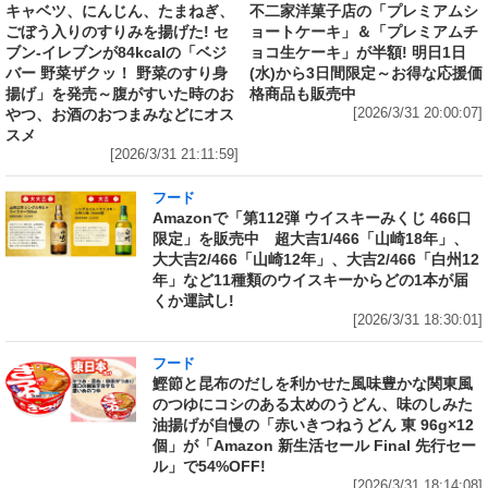
キャベツ、にんじん、たまねぎ、
不二家洋菓子店の「プレミアムシ
ごぼう入りのすりみを揚げた! セ
ョートケーキ」＆「プレミアムチ
ブン‐イレブンが84kcalの「ベジ
ョコ生ケーキ」が半額! 明日1日
バー 野菜ザクッ！ 野菜のすり身
(水)から3日間限定～お得な応援価
揚げ」を発売～腹がすいた時のお
格商品も販売中
やつ、お酒のおつまみなどにオス
[2026/3/31 20:00:07]
スメ
[2026/3/31 21:11:59]
フード
Amazonで「第112弾 ウイスキーみくじ 466口
限定」を販売中 超大吉1/466「山崎18年」、
大大吉2/466「山崎12年」、大吉2/466「白州12
年」など11種類のウイスキーからどの1本が届
くか運試し!
[2026/3/31 18:30:01]
フード
鰹節と昆布のだしを利かせた風味豊かな関東風
のつゆにコシのある太めのうどん、味のしみた
油揚げが自慢の「赤いきつねうどん 東 96g×12
個」が「Amazon 新生活セール Final 先行セー
ル」で54%OFF!
[2026/3/31 18:14:08]