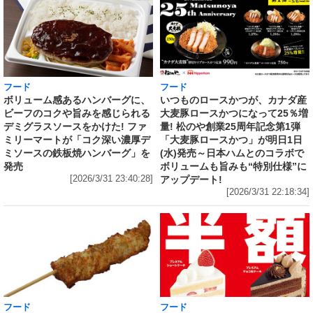
フード
フード
いつものロースかつが、カナダ産
ボリューム感あるハンバーグに、
大麦豚ロースかつになって25％増
ビーフのコクや旨みを感じられる
量! 松のや創業25周年記念第1弾
デミグラスソースをかけた! ファ
「大麦豚ロースかつ」が明日1日
ミリーマートが「コク深い濃厚デ
(水)発売～日本ハムとのコラボで
ミソースの鉄板焼ハンバーグ」を
ボリュームも旨みも“特別仕様”に
発売
アップデート!
[2026/3/31 23:40:28]
[2026/3/31 22:18:34]
フード
フード