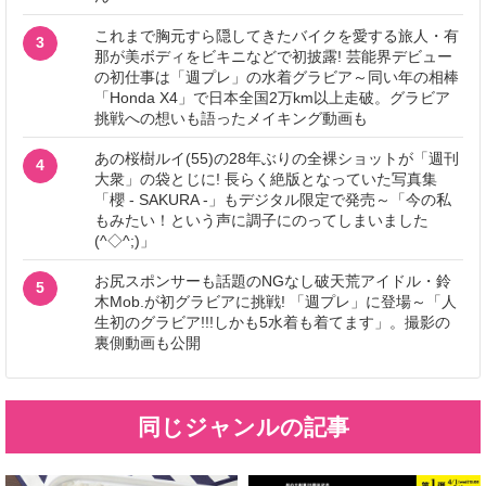
これまで胸元すら隠してきたバイクを愛する旅人・有
3
那が美ボディをビキニなどで初披露! 芸能界デビュー
の初仕事は「週プレ」の水着グラビア～同い年の相棒
「Honda X4」で日本全国2万km以上走破。グラビア
挑戦への想いも語ったメイキング動画も
あの桜樹ルイ(55)の28年ぶりの全裸ショットが「週刊
4
大衆」の袋とじに! 長らく絶版となっていた写真集
「櫻 - SAKURA -」もデジタル限定で発売～「今の私
もみたい！という声に調子にのってしまいました
(^◇^;)」
お尻スポンサーも話題のNGなし破天荒アイドル・鈴
5
木Mob.が初グラビアに挑戦! 「週プレ」に登場～「人
生初のグラビア!!!しかも5水着も着てます」。撮影の
裏側動画も公開
同じジャンルの記事