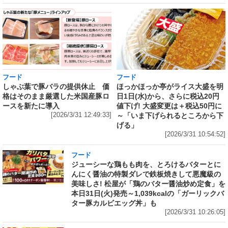
フード
フード
しゃぶ葉で豚バラの提供休止 価
ほっかほっか亭がライス大盛を明
格はそのまま厳選した米国産豚ロ
日1日(水)から、さらに税込20円
ースを新たに導入
値下げ! 大盛変更は＋税込50円に
[2026/3/31 12:49:33]
～「いま下げられるところから下
げる」
[2026/3/31 10:54:52]
フード
ジューシーな鶏もも肉を、とろけるバターとに
んにく醤油の特製ダレで鉄板焼きして悪魔級の
美味しさ! 松屋が「鶏のバター醤油炒め定食」を
本日31日(火)発売～1,039kcalの「ガーリックバ
ター豚カルビエッグ丼」も
[2026/3/31 10:26:05]