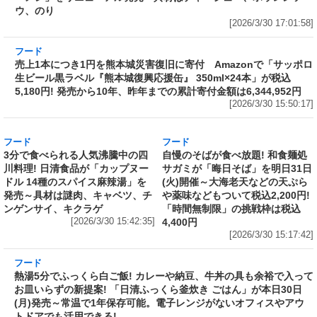
フード
売上1本につき1円を熊本城災害復旧に寄付
Amazonで「サッポロ生ビール黒ラベル『熊本
城復興応援缶』 350ml×24本」が税込5,180円!
発売から10年、昨年までの累計寄付金額は
6,344,952円
[2026/3/30 15:50:17]
フード
フード
3分で食べられる人気沸騰中の四
自慢のそばが食べ放題! 和食麺処
川料理! 日清食品が「カップヌー
サガミが「晦日そば」を明日31日
ドル 14種のスパイス麻辣湯」を
(火)開催～大海老天などの天ぷら
発売～具材は謎肉、キャベツ、チ
や薬味などもついて税込2,200円!
ンゲンサイ、キクラゲ
「時間無制限」の挑戦枠は税込
[2026/3/30 15:42:35]
4,400円
[2026/3/30 15:17:42]