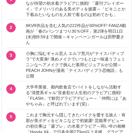
なが待望の初水着グラビアに挑戦! 「週刊プレイボー
イ」でメリハリのある美ボディを披露～「ビキニとか
下着みたいなものを人前で着るのは初めてかも」
8KVR作品を含む人気の222作品が30%OFF! FANZA動
2
画が「春のパンツまつり30％OFF」第2弾を明日1日
(水)朝9:59まで開催～キャンペーンガールは田野憂さ
ん
小胸に悩むギャル芸人 エルフ荒川が“ナイスバディブ
3
ラ”で大変身! 薄めメイクでいつもとは一味違うフェミ
ニンなヘアメイクで挑んだ着用ビジュアルが公開～
PEACH JOHNが漫画「ナイスバディブラ恋物語」も
公開
大学卒業後、都内飲食店でバイトをしながら活動す
4
る“清楚系ギャル”笹倉彩が人生初のグラビアに挑戦!
「FLASH」で鮮烈グラビアデビュー～「仲間には『あ
やちゃみ』と呼ばれています(笑)」
これまで胸元すら隠してきたバイクを愛する旅人・有
5
那が美ボディをビキニなどで初披露! 芸能界デビュー
の初仕事は「週プレ」の水着グラビア～同い年の相棒
「Honda X4」で日本全国2万km以上走破。グラビア