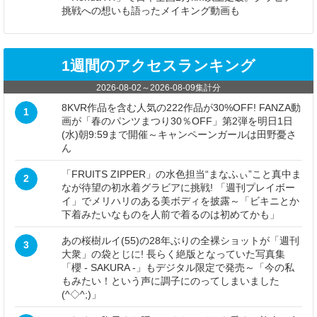
挑戦への想いも語ったメイキング動画も
1週間のアクセスランキング
2026-08-02
～
2026-08-09
集計分
8KVR作品を含む人気の222作品が30%OFF! FANZA動
1
画が「春のパンツまつり30％OFF」第2弾を明日1日
(水)朝9:59まで開催～キャンペーンガールは田野憂さ
ん
「FRUITS ZIPPER」の水色担当“まなふぃ”こと真中ま
2
なが待望の初水着グラビアに挑戦! 「週刊プレイボー
イ」でメリハリのある美ボディを披露～「ビキニとか
下着みたいなものを人前で着るのは初めてかも」
あの桜樹ルイ(55)の28年ぶりの全裸ショットが「週刊
3
大衆」の袋とじに! 長らく絶版となっていた写真集
「櫻 - SAKURA -」もデジタル限定で発売～「今の私
もみたい！という声に調子にのってしまいました
(^◇^;)」