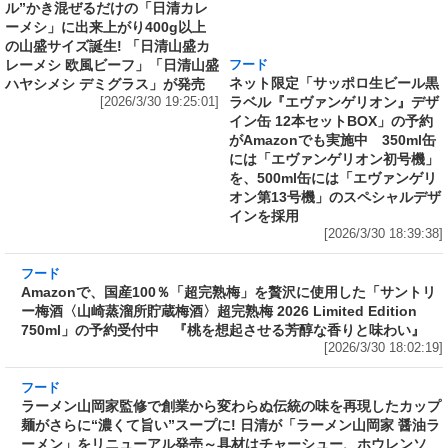
ル”かき混ぜるだけの「日清カレ
ラベル『エヴァンゲリオン』デザ
ーメシ」に出来上がり400g以上
イン缶 12本セットBOX」の予約
の山盛サイズ誕生! 「日清山盛カ
がAmazonでも実施中 350ml缶
レーメシ 欧風ビーフ」「日清山盛
には「エヴァンゲリオン初号機」
ハヤシメシ デミグラス」が発売
を、500ml缶には「エヴァンゲリ
[2026/3/30 19:25:01]
オン第13号機」のスペシャルデザ
インを採用
[2026/3/30 18:39:38]
フード
Amazonで、国産100％「超完熟梅」を贅沢に使
用した「サントリー梅酒〈山崎蒸溜所貯蔵梅
酒〉超完熟梅 2026 Limited Edition 750ml」の
予約受付中 『桃を想起させる芳醇な香りと味
わい』
[2026/3/30 18:02:19]
フード
ラーメン山岡家監修で創業から変わらぬ伝統の
味を再現したカップ麺がさらに“濃くて旨い”ス
ープに! 日清が「ラーメン山岡家 醤油ラーメ
ン」をリニューアル発売～具材はチャーシュ
ー、ホウレンソウ、のり
[2026/3/30 17:01:58]