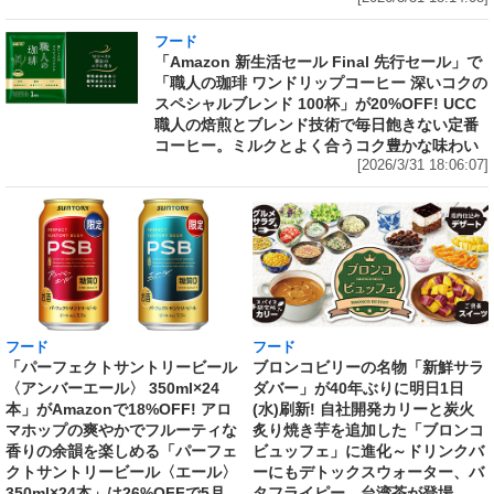
フード
「Amazon 新生活セール Final 先行セール」で
「職人の珈琲 ワンドリップコーヒー 深いコクの
スペシャルブレンド 100杯」が20%OFF! UCC
職人の焙煎とブレンド技術で毎日飽きない定番
コーヒー。ミルクとよく合うコク豊かな味わい
[2026/3/31 18:06:07]
フード
フード
「パーフェクトサントリービール
ブロンコビリーの名物「新鮮サラ
〈アンバーエール〉 350ml×24
ダバー」が40年ぶりに明日1日
本」がAmazonで18%OFF! アロ
(水)刷新! 自社開発カリーと炭火
マホップの爽やかでフルーティな
炙り焼き芋を追加した「ブロンコ
香りの余韻を楽しめる「パーフェ
ビュッフェ」に進化～ドリンクバ
クトサントリービール〈エール〉
ーにもデトックスウォーター、バ
350ml×24本」は26%OFFで5月
タフライピー、台湾茶が登場