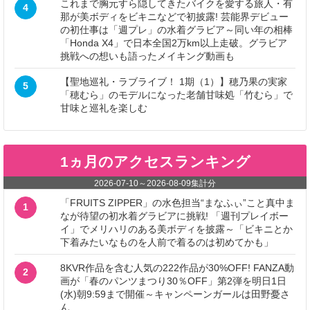
これまで胸元すら隠してきたバイクを愛する旅人・有
4
那が美ボディをビキニなどで初披露! 芸能界デビュー
の初仕事は「週プレ」の水着グラビア～同い年の相棒
「Honda X4」で日本全国2万km以上走破。グラビア
挑戦への想いも語ったメイキング動画も
【聖地巡礼・ラブライブ！ 1期（1）】穂乃果の実家
5
「穂むら」のモデルになった老舗甘味処「竹むら」で
甘味と巡礼を楽しむ
1ヵ月のアクセスランキング
2026-07-10
～
2026-08-09
集計分
「FRUITS ZIPPER」の水色担当“まなふぃ”こと真中ま
1
なが待望の初水着グラビアに挑戦! 「週刊プレイボー
イ」でメリハリのある美ボディを披露～「ビキニとか
下着みたいなものを人前で着るのは初めてかも」
8KVR作品を含む人気の222作品が30%OFF! FANZA動
2
画が「春のパンツまつり30％OFF」第2弾を明日1日
(水)朝9:59まで開催～キャンペーンガールは田野憂さ
ん