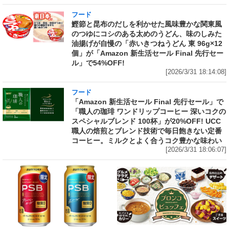
フード
鰹節と昆布のだしを利かせた風味豊かな関東風
のつゆにコシのある太めのうどん、味のしみた
油揚げが自慢の「赤いきつねうどん 東 96g×12
個」が「Amazon 新生活セール Final 先行セー
ル」で54%OFF!
[2026/3/31 18:14:08]
フード
「Amazon 新生活セール Final 先行セール」で
「職人の珈琲 ワンドリップコーヒー 深いコクの
スペシャルブレンド 100杯」が20%OFF! UCC
職人の焙煎とブレンド技術で毎日飽きない定番
コーヒー。ミルクとよく合うコク豊かな味わい
[2026/3/31 18:06:07]