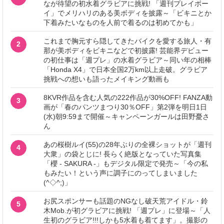
なが待望の初水着グラビアに挑戦! 「週刊プレイボー
イ」でメリハリのある美ボディを披露～「ビキニとか
下着みたいなものを人前で着るのは初めてかも」
これまで胸元すら隠してきたバイクを愛する旅人・有
2
那が美ボディをビキニなどで初披露! 芸能界デビュー
の初仕事は「週プレ」の水着グラビア～同い年の相棒
「Honda X4」で日本全国2万km以上走破。グラビア
挑戦への想いも語ったメイキング動画も
8KVR作品を含む人気の222作品が30%OFF! FANZA動
3
画が「春のパンツまつり30％OFF」第2弾を明日1日
(水)朝9:59まで開催～キャンペーンガールは田野憂さ
ん
あの桜樹ルイ(55)の28年ぶりの全裸ショットが「週刊
4
大衆」の袋とじに! 長らく絶版となっていた写真集
「櫻 - SAKURA -」もデジタル限定で発売～「今の私
もみたい！という声に調子にのってしまいました
(^◇^;)」
お尻スポンサーも話題のNGなし破天荒アイドル・鈴
5
木Mob.が初グラビアに挑戦! 「週プレ」に登場～「人
生初のグラビア!!!しかも5水着も着てます」。撮影の