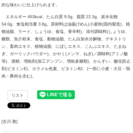
的な味わいに仕上げられます。
エネルギー 453kcal、たん白質 9.0g、脂質 22.3g、炭水化物
54.0g、食塩相当量 3.8g。原材料は油揚げめん(小麦粉(国内製造)、植
物油脂、ラード、しょうゆ、食塩、香辛料)、添付調味料(しょうゆ、
糖類、魚介粉末、食塩、動物油脂、たん白加水分解物、デキストリ
ン、畜肉エキス、植物油脂、にぼしエキス、こんぶエキス、たまね
ぎ、ガーリックパウダー)、かやく(メンマ、ねぎ)／調味料(アミノ酸
等)、酒精、増粘剤(加工デンプン、増粘多糖類)、かんすい、酸化防止
剤(ビタミンE)、カラメル色素、ビタミンB2、(一部に小麦・大豆・鶏
肉・豚肉を含む)。
リスト
[古川 敦]