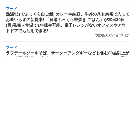
フード
フード
3分で食べられる人気沸騰中の四
自慢のそばが食べ放題! 和食麺処
川料理! 日清食品が「カップヌー
サガミが「晦日そば」を明日31日
ドル 14種のスパイス麻辣湯」を
(火)開催～大海老天などの天ぷら
発売～具材は謎肉、キャベツ、チ
や薬味などもついて税込2,200円!
ンゲンサイ、キクラゲ
「時間無制限」の挑戦枠は税込
[2026/3/30 15:42:35]
4,400円
[2026/3/30 15:17:42]
フード
熱湯5分でふっくら白ご飯! カレーや納豆、牛丼
の具も余裕で入ってお皿いらずの新提案! 「日清
ふっくら釜炊き ごはん」が本日30日(月)発売～
常温で1年保存可能。電子レンジがないオフィス
やアウトドアでも活用できる!
[2026/3/30 14:17:14]
フード
ラフテーやソーキそば、サーターアンダギーな
ども含む80品以上が食べ放題! 沖縄初の朝食ビ
ュッフェも楽しめるロイヤルホスト「那覇国際
通り店」がオープン～グランドメニューには泡
盛やオリオンビールも
[2026/3/30 13:05:00]