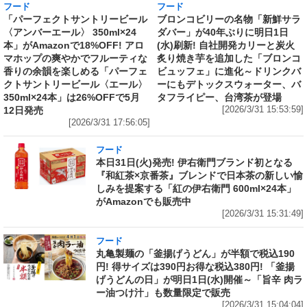
フード
フード
「パーフェクトサントリービール
ブロンコビリーの名物「新鮮サラ
〈アンバーエール〉 350ml×24
ダバー」が40年ぶりに明日1日
本」がAmazonで18%OFF! アロ
(水)刷新! 自社開発カリーと炭火
マホップの爽やかでフルーティな
炙り焼き芋を追加した「ブロンコ
香りの余韻を楽しめる「パーフェ
ビュッフェ」に進化～ドリンクバ
クトサントリービール〈エール〉
ーにもデトックスウォーター、バ
350ml×24本」は26%OFFで5月
タフライピー、台湾茶が登場
12日発売
[2026/3/31 15:53:59]
[2026/3/31 17:56:05]
フード
本日31日(火)発売! 伊右衛門ブランド初となる
『和紅茶×京番茶』ブレンドで日本茶の新しい愉
しみを提案する「紅の伊右衛門 600ml×24本」
がAmazonでも販売中
[2026/3/31 15:31:49]
フード
丸亀製麺の「釜揚げうどん」が半額で税込190
円! 得サイズは390円お得な税込380円! 「釜揚
げうどんの日」が明日1日(水)開催～「旨辛 肉ラ
ー油つけ汁」も数量限定で販売
[2026/3/31 15:04:04]