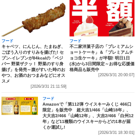
フード
フード
キャベツ、にんじん、たまねぎ、
不二家洋菓子店の「プレミアムシ
ごぼう入りのすりみを揚げた! セ
ョートケーキ」＆「プレミアムチ
ブン‐イレブンが84kcalの「ベジ
ョコ生ケーキ」が半額! 明日1日
バー 野菜ザクッ！ 野菜のすり身
(水)から3日間限定～お得な応援価
揚げ」を発売～腹がすいた時のお
格商品も販売中
やつ、お酒のおつまみなどにオス
[2026/3/31 20:00:07]
スメ
[2026/3/31 21:11:59]
フード
Amazonで「第112弾 ウイスキーみくじ 466口
限定」を販売中 超大吉1/466「山崎18年」、
大大吉2/466「山崎12年」、大吉2/466「白州12
年」など11種類のウイスキーからどの1本が届
くか運試し!
[2026/3/31 18:30:01]