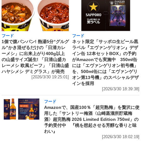
フード
フード
1個で腹パンパン! 熱湯5分“グルグ
ネット限定「サッポロ生ビール黒
ル”かき混ぜるだけの「日清カレ
ラベル『エヴァンゲリオン』デザ
ーメシ」に出来上がり400g以上
イン缶 12本セットBOX」の予約
の山盛サイズ誕生! 「日清山盛カ
がAmazonでも実施中 350ml缶
レーメシ 欧風ビーフ」「日清山盛
には「エヴァンゲリオン初号機」
ハヤシメシ デミグラス」が発売
を、500ml缶には「エヴァンゲリ
[2026/3/30 19:25:01]
オン第13号機」のスペシャルデザ
インを採用
[2026/3/30 18:39:38]
フード
Amazonで、国産100％「超完熟梅」を贅沢に使
用した「サントリー梅酒〈山崎蒸溜所貯蔵梅
酒〉超完熟梅 2026 Limited Edition 750ml」の
予約受付中 『桃を想起させる芳醇な香りと味
わい』
[2026/3/30 18:02:19]