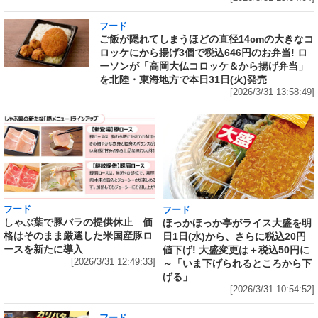
フード
ご飯が隠れてしまうほどの直径14cmの大きなコ
ロッケにから揚げ3個で税込646円のお弁当! ロ
ーソンが「高岡大仏コロッケ＆から揚げ弁当」
を北陸・東海地方で本日31日(火)発売
[2026/3/31 13:58:49]
フード
フード
しゃぶ葉で豚バラの提供休止 価
ほっかほっか亭がライス大盛を明
格はそのまま厳選した米国産豚ロ
日1日(水)から、さらに税込20円
ースを新たに導入
値下げ! 大盛変更は＋税込50円に
[2026/3/31 12:49:33]
～「いま下げられるところから下
げる」
[2026/3/31 10:54:52]
フード