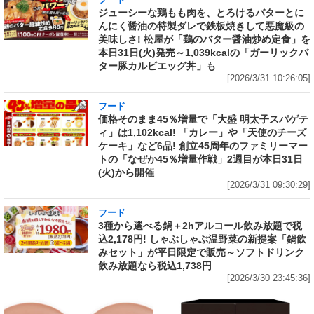
ジューシーな鶏もも肉を、とろけるバターとに
んにく醤油の特製ダレで鉄板焼きして悪魔級の
美味しさ! 松屋が「鶏のバター醤油炒め定食」を
本日31日(火)発売～1,039kcalの「ガーリックバ
ター豚カルビエッグ丼」も
[2026/3/31 10:26:05]
フード
価格そのまま45％増量で「大盛 明太子スパゲテ
ィ」は1,102kcal! 「カレー」や「天使のチーズ
ケーキ」など6品! 創立45周年のファミリーマー
トの「なぜか45％増量作戦」2週目が本日31日
(火)から開催
[2026/3/31 09:30:29]
フード
3種から選べる鍋＋2hアルコール飲み放題で税
込2,178円! しゃぶしゃぶ温野菜の新提案「鍋飲
みセット」が平日限定で販売～ソフトドリンク
飲み放題なら税込1,738円
[2026/3/30 23:45:36]