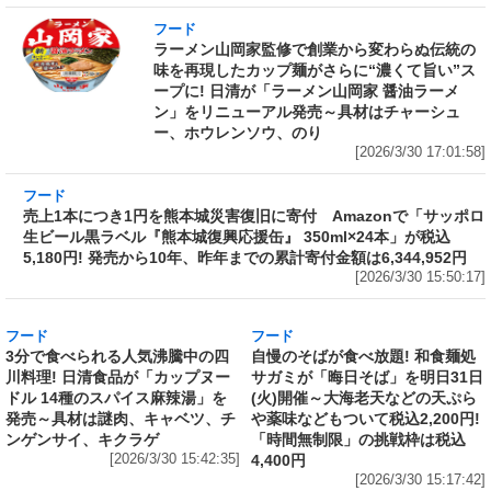
フード
ラーメン山岡家監修で創業から変わらぬ伝統の
味を再現したカップ麺がさらに“濃くて旨い”ス
ープに! 日清が「ラーメン山岡家 醤油ラーメ
ン」をリニューアル発売～具材はチャーシュ
ー、ホウレンソウ、のり
[2026/3/30 17:01:58]
フード
売上1本につき1円を熊本城災害復旧に寄付
Amazonで「サッポロ生ビール黒ラベル『熊本
城復興応援缶』 350ml×24本」が税込5,180円!
発売から10年、昨年までの累計寄付金額は
6,344,952円
[2026/3/30 15:50:17]