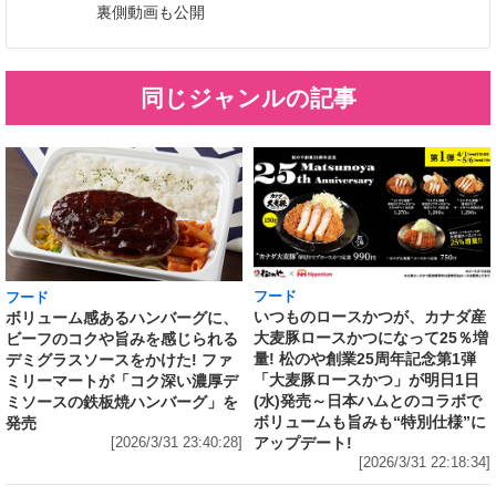
裏側動画も公開
同じジャンルの記事
フード
フード
いつものロースかつが、カナダ産
ボリューム感あるハンバーグに、
大麦豚ロースかつになって25％増
ビーフのコクや旨みを感じられる
量! 松のや創業25周年記念第1弾
デミグラスソースをかけた! ファ
「大麦豚ロースかつ」が明日1日
ミリーマートが「コク深い濃厚デ
(水)発売～日本ハムとのコラボで
ミソースの鉄板焼ハンバーグ」を
ボリュームも旨みも“特別仕様”に
発売
アップデート!
[2026/3/31 23:40:28]
[2026/3/31 22:18:34]