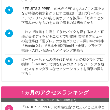
「FRUITS ZIPPER」の水色担当“まなふぃ”こと真中ま
3
なが待望の初水着グラビアに挑戦! 「週刊プレイボー
イ」でメリハリのある美ボディを披露～「ビキニとか
下着みたいなものを人前で着るのは初めてかも」
これまで胸元すら隠してきたバイクを愛する旅人・有
4
那が美ボディをビキニなどで初披露! 芸能界デビュー
の初仕事は「週プレ」の水着グラビア～同い年の相棒
「Honda X4」で日本全国2万km以上走破。グラビア
挑戦への想いも語ったメイキング動画も
ぱーてぃーちゃんの信子(31)がまさかの初グラビアに
5
挑戦! 「FRIDAY」でおなじみのタイトなジーンズを脱
いだスキャンダラスなセクシーショットを衝撃の撮り
下ろし
1ヵ月のアクセスランキング
2026-07-09
～
2026-08-08
集計分
「FRUITS ZIPPER」の水色担当“まなふぃ”こと真中ま
1