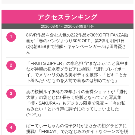
アクセスランキング
2026-08-07
～
2026-08-08
集計分
8KVR作品を含む人気の222作品が30%OFF! FANZA動
1
画が「春のパンツまつり30％OFF」第2弾を明日1日
(水)朝9:59まで開催～キャンペーンガールは田野憂さ
ん
「FRUITS ZIPPER」の水色担当“まなふぃ”こと真中ま
2
なが待望の初水着グラビアに挑戦! 「週刊プレイボー
イ」でメリハリのある美ボディを披露～「ビキニとか
下着みたいなものを人前で着るのは初めてかも」
あの桜樹ルイ(55)の28年ぶりの全裸ショットが「週刊
3
大衆」の袋とじに! 長らく絶版となっていた写真集
「櫻 - SAKURA -」もデジタル限定で発売～「今の私
もみたい！という声に調子にのってしまいました
(^◇^;)」
ぱーてぃーちゃんの信子(31)がまさかの初グラビアに
4
挑戦! 「FRIDAY」でおなじみのタイトなジーンズを脱