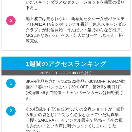
いだスキャンダラスなセクシーショットを衝撃の撮り
下ろし
地上波では見られない、新感覚セクシー女優バラエテ
5
ィ! FANZA TV初のオリジナル番組「東京スキャンダル
クラブ」が配信開始～うんぱい・架乃ゆらなど出演。
MCはみなみかわ、ゲスト芸人にぱーてぃちゃん、松
崎克俊
1週間のアクセスランキング
2026-08-01
～
2026-08-08
集計分
8KVR作品を含む人気の222作品が30%OFF! FANZA動
1
画が「春のパンツまつり30％OFF」第2弾を明日1日
(水)朝9:59まで開催～キャンペーンガールは田野憂さ
ん
あの桜樹ルイ(55)の28年ぶりの全裸ショットが「週刊
2
大衆」の袋とじに! 長らく絶版となっていた写真集
「櫻 - SAKURA -」もデジタル限定で発売～「今の私
もみたい！という声に調子にのってしまいました
(^◇^;)」