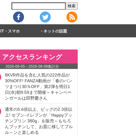
IT・スマホ
ネットの話題
アクセスランキング
2026-08-05
～
2026-08-06
集計分
8KVR作品を含む人気の222作品が
30%OFF! FANZA動画が「春のパン
ツまつり30％OFF」第2弾を明日1
日(水)朝9:59まで開催～キャンペー
ンガールは田野憂さん
通常の5.6倍以上、ビッグの2.3倍以
上! セブン‐イレブンが「Happyプッ
チンプリン 380g」を販売～もちろ
んプッチンして、お皿に移してプル
ル～ンと楽しめる