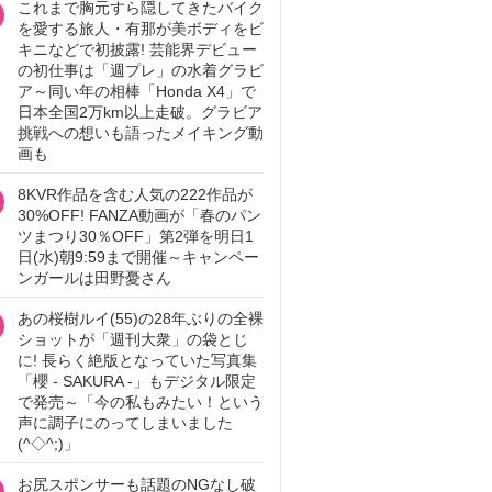
これまで胸元すら隠してきたバイク
を愛する旅人・有那が美ボディをビ
キニなどで初披露! 芸能界デビュー
の初仕事は「週プレ」の水着グラビ
ア～同い年の相棒「Honda X4」で
日本全国2万km以上走破。グラビア
挑戦への想いも語ったメイキング動
画も
8KVR作品を含む人気の222作品が
30%OFF! FANZA動画が「春のパン
ツまつり30％OFF」第2弾を明日1
日(水)朝9:59まで開催～キャンペー
ンガールは田野憂さん
あの桜樹ルイ(55)の28年ぶりの全裸
ショットが「週刊大衆」の袋とじ
に! 長らく絶版となっていた写真集
「櫻 - SAKURA -」もデジタル限定
で発売～「今の私もみたい！という
声に調子にのってしまいました
(^◇^;)」
お尻スポンサーも話題のNGなし破