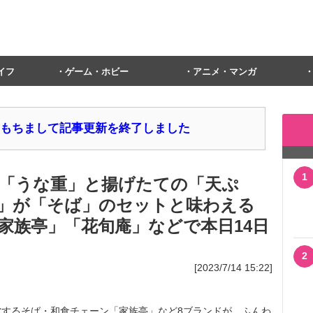
イフ
ゲーム・ホビー
アニメ・マンガ
1日をもちまして記事更新を終了しました
1
「うな重」と揚げたての「天ぷ
」が「そば」のセットと味わえる
家族亭」「花旬庵」などで本日14日
2
[2023/7/14 15:22]
するそば・和食チェーン「家族亭」など8ブランドが、ふんわ