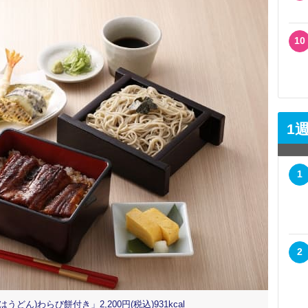
10
1
1
2
ん)わらび餅付き」2,200円(税込)931kcal