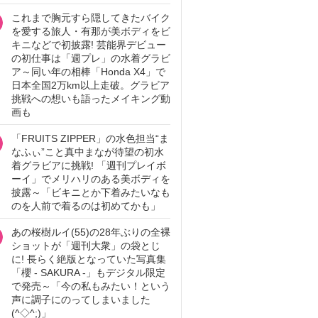
これまで胸元すら隠してきたバイク
を愛する旅人・有那が美ボディをビ
キニなどで初披露! 芸能界デビュー
の初仕事は「週プレ」の水着グラビ
ア～同い年の相棒「Honda X4」で
日本全国2万km以上走破。グラビア
挑戦への想いも語ったメイキング動
画も
「FRUITS ZIPPER」の水色担当“ま
なふぃ”こと真中まなが待望の初水
着グラビアに挑戦! 「週刊プレイボ
ーイ」でメリハリのある美ボディを
披露～「ビキニとか下着みたいなも
のを人前で着るのは初めてかも」
あの桜樹ルイ(55)の28年ぶりの全裸
ショットが「週刊大衆」の袋とじ
に! 長らく絶版となっていた写真集
「櫻 - SAKURA -」もデジタル限定
で発売～「今の私もみたい！という
声に調子にのってしまいました
(^◇^;)」