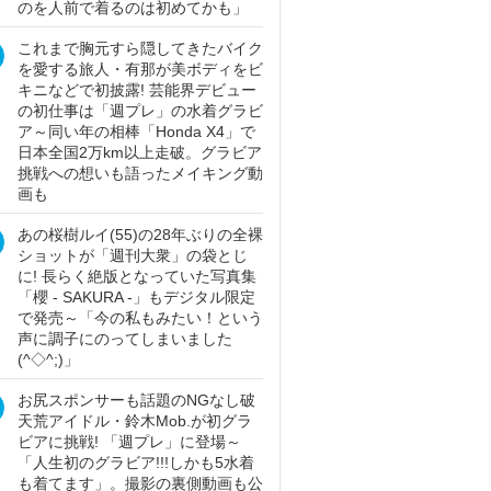
のを人前で着るのは初めてかも」
これまで胸元すら隠してきたバイク
を愛する旅人・有那が美ボディをビ
キニなどで初披露! 芸能界デビュー
の初仕事は「週プレ」の水着グラビ
ア～同い年の相棒「Honda X4」で
日本全国2万km以上走破。グラビア
挑戦への想いも語ったメイキング動
画も
あの桜樹ルイ(55)の28年ぶりの全裸
ショットが「週刊大衆」の袋とじ
に! 長らく絶版となっていた写真集
「櫻 - SAKURA -」もデジタル限定
で発売～「今の私もみたい！という
声に調子にのってしまいました
(^◇^;)」
お尻スポンサーも話題のNGなし破
天荒アイドル・鈴木Mob.が初グラ
ビアに挑戦! 「週プレ」に登場～
「人生初のグラビア!!!しかも5水着
も着てます」。撮影の裏側動画も公