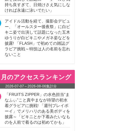
持ち良すぎて、日焼けさえ気にしな
ければ永遠に泳いでたい」
アイドル活動を経て、撮影会デビュ
ー、「オールスター後夜祭」に白ビ
キニ姿で出演して話題になった五木
ゆうりが白ビキニやメガネ姿などを
披露! 「FLASH」で初めての雑誌グ
ラビア挑戦～特技は人の名前を忘れ
ないこと
ヵ月のアクセスランキング
2026-07-07
～
2026-08-06
集計分
「FRUITS ZIPPER」の水色担当“ま
なふぃ”こと真中まなが待望の初水
着グラビアに挑戦! 「週刊プレイボ
ーイ」でメリハリのある美ボディを
披露～「ビキニとか下着みたいなも
のを人前で着るのは初めてかも」