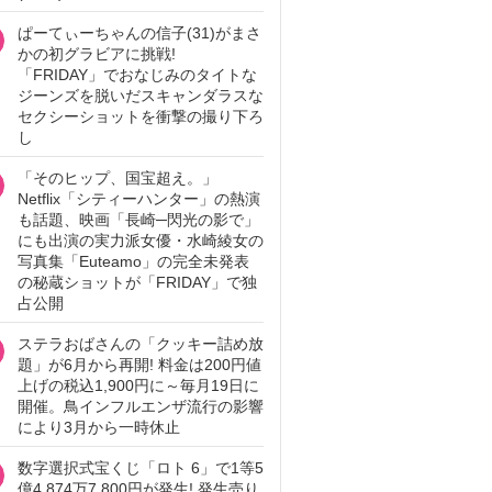
ぱーてぃーちゃんの信子(31)がまさ
かの初グラビアに挑戦!
「FRIDAY」でおなじみのタイトな
ジーンズを脱いだスキャンダラスな
セクシーショットを衝撃の撮り下ろ
し
「そのヒップ、国宝超え。」
Netflix「シティーハンター」の熱演
も話題、映画「長崎─閃光の影で」
にも出演の実力派女優・水崎綾女の
写真集「Euteamo」の完全未発表
の秘蔵ショットが「FRIDAY」で独
占公開
ステラおばさんの「クッキー詰め放
題」が6月から再開! 料金は200円値
上げの税込1,900円に～毎月19日に
開催。鳥インフルエンザ流行の影響
により3月から一時休止
数字選択式宝くじ「ロト 6」で1等5
億4,874万7,800円が発生! 発生売り