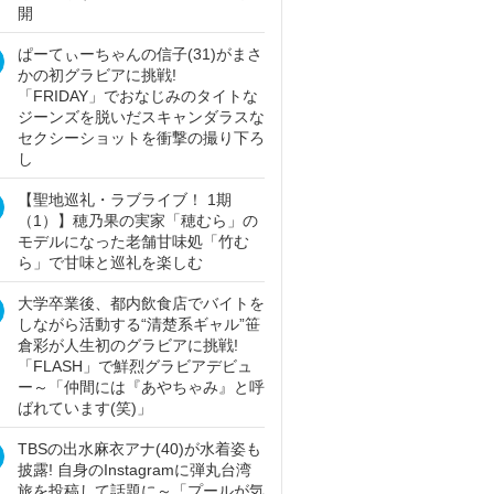
開
ぱーてぃーちゃんの信子(31)がまさ
かの初グラビアに挑戦!
「FRIDAY」でおなじみのタイトな
ジーンズを脱いだスキャンダラスな
セクシーショットを衝撃の撮り下ろ
し
【聖地巡礼・ラブライブ！ 1期
（1）】穂乃果の実家「穂むら」の
モデルになった老舗甘味処「竹む
ら」で甘味と巡礼を楽しむ
大学卒業後、都内飲食店でバイトを
しながら活動する“清楚系ギャル”笹
倉彩が人生初のグラビアに挑戦!
「FLASH」で鮮烈グラビアデビュ
ー～「仲間には『あやちゃみ』と呼
ばれています(笑)」
TBSの出水麻衣アナ(40)が水着姿も
披露! 自身のInstagramに弾丸台湾
旅を投稿して話題に～「プールが気