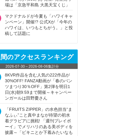
場は「京急平和島 大黒天宝くじ」
マクドナルドが今夏も「ハワイキャ
ンペーン」開催!? 公式Xが「今年の
ハワイは、いつもとちがう。」と投
稿して話題に
週間のアクセスランキング
2026-07-30
～
2026-08-06
集計分
8KVR作品を含む人気の222作品が
30%OFF! FANZA動画が「春のパン
ツまつり30％OFF」第2弾を明日1
日(水)朝9:59まで開催～キャンペー
ンガールは田野憂さん
「FRUITS ZIPPER」の水色担当“ま
なふぃ”こと真中まなが待望の初水
着グラビアに挑戦! 「週刊プレイボ
ーイ」でメリハリのある美ボディを
披露～「ビキニとか下着みたいなも