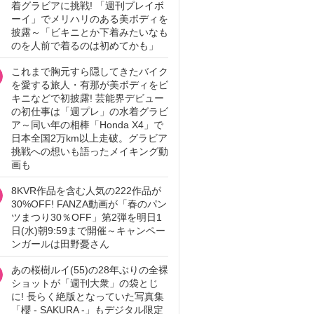
着グラビアに挑戦! 「週刊プレイボ
ーイ」でメリハリのある美ボディを
披露～「ビキニとか下着みたいなも
のを人前で着るのは初めてかも」
これまで胸元すら隠してきたバイク
を愛する旅人・有那が美ボディをビ
キニなどで初披露! 芸能界デビュー
の初仕事は「週プレ」の水着グラビ
ア～同い年の相棒「Honda X4」で
日本全国2万km以上走破。グラビア
挑戦への想いも語ったメイキング動
画も
8KVR作品を含む人気の222作品が
30%OFF! FANZA動画が「春のパン
ツまつり30％OFF」第2弾を明日1
日(水)朝9:59まで開催～キャンペー
ンガールは田野憂さん
あの桜樹ルイ(55)の28年ぶりの全裸
ショットが「週刊大衆」の袋とじ
に! 長らく絶版となっていた写真集
「櫻 - SAKURA -」もデジタル限定