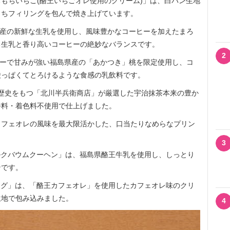
もちいちご(酪王いちごオレ使用のクリーム)」は、白パン生地
もちフィリングを包んで焼き上げています。
県産の新鮮な生乳を使用し、風味豊かなコーヒーを加えたまろ
る生乳と香り高いコーヒーの絶妙なバランスです。
2
シーで甘みが強い福島県産の「あかつき」桃を限定使用し、コ
酸っぱくてとろけるような食感の乳飲料です。
年の歴史をもつ「北川半兵衛商店」が厳選した宇治抹茶本来の豊か
香料・着色料不使用で仕上げました。
フェオレの風味を最大限活かした、口当たりなめらなプリン
3
のミルクバウムクーヘン」は、福島県酪王牛乳を使用し、しっとり
ンです。
レドッグ」は、「酪王カフェオレ」を使用したカフェオレ味のクリ
生地で包み込みました。
4