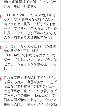
日(水)朝9:59まで開催～キャンペー
ンガールは田野憂さん
「FRUITS ZIPPER」の水色担当“ま
なふぃ”こと真中まなが待望の初水
着グラビアに挑戦! 「週刊プレイボ
ーイ」でメリハリのある美ボディを
披露～「ビキニとか下着みたいなも
のを人前で着るのは初めてかも」
ぱーてぃーちゃんの信子(31)がまさ
かの初グラビアに挑戦!
「FRIDAY」でおなじみのタイトな
ジーンズを脱いだスキャンダラスな
セクシーショットを衝撃の撮り下ろ
し
これまで胸元すら隠してきたバイク
を愛する旅人・有那が美ボディをビ
キニなどで初披露! 芸能界デビュー
の初仕事は「週プレ」の水着グラビ
ア～同い年の相棒「Honda X4」で
日本全国2万km以上走破。グラビア
挑戦への想いも語ったメイキング動