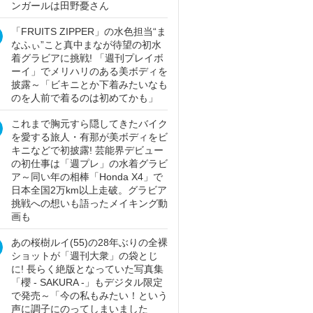
ンガールは田野憂さん
「FRUITS ZIPPER」の水色担当“ま
なふぃ”こと真中まなが待望の初水
着グラビアに挑戦! 「週刊プレイボ
ーイ」でメリハリのある美ボディを
披露～「ビキニとか下着みたいなも
のを人前で着るのは初めてかも」
これまで胸元すら隠してきたバイク
を愛する旅人・有那が美ボディをビ
キニなどで初披露! 芸能界デビュー
の初仕事は「週プレ」の水着グラビ
ア～同い年の相棒「Honda X4」で
日本全国2万km以上走破。グラビア
挑戦への想いも語ったメイキング動
画も
あの桜樹ルイ(55)の28年ぶりの全裸
ショットが「週刊大衆」の袋とじ
に! 長らく絶版となっていた写真集
「櫻 - SAKURA -」もデジタル限定
で発売～「今の私もみたい！という
声に調子にのってしまいました