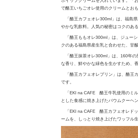
ホイップクリームを入れています。「お
で酪王いちごオレ使用のクリームとお
「酪王カフェオレ300ml」は、福島
やかな乳飲料。人気の秘密はコクのあ
「酪王ももオレ300ml」は、ジュー
クのある福島県産生乳と合わせた、甘
「酪王抹茶オレ300ml」は、160
な香り、鮮やかな緑色を生かすため、
「酪王カフェオレプリン」は、酪王カ
です。
「EKI na CAFE 酪王牛乳使用
とした食感に焼き上げたバウムクーヘ
「EKI na CAFE 酪王カフェオ
ームを、しっとり焼き上げたワッフル