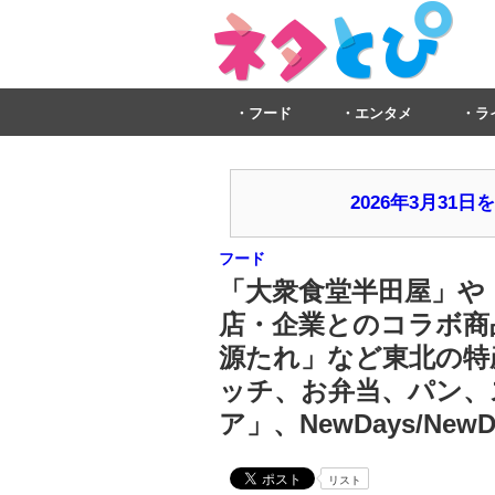
フード
エンタメ
ラ
2026年3月3
フード
「大衆食堂半田屋」や
店・企業とのコラボ商
源たれ」など東北の特
ッチ、お弁当、パン、
ア」、NewDays/New
リスト