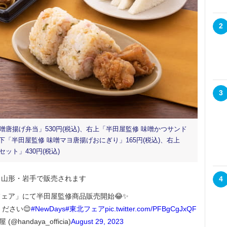
2
3
唐揚げ弁当」530円(税込)、右上「半田屋監修 味噌かつサンド
左下「半田屋監修 味噌マヨ唐揚げおにぎり」165円(税込)、右上
ット」430円(税込)
・山形・岩手で販売されます
4
北フェア」にて半田屋監修商品販売開始😂✨
ださい😌
#NewDays
#東北フェア
pic.twitter.com/PFBgCgJxQF
@handaya_officia)
August 29, 2023