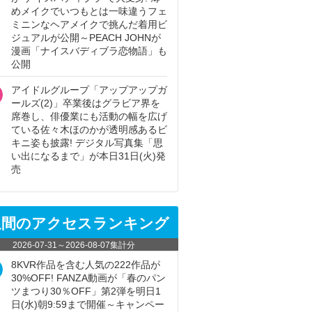
めメイクでいつもとは一味違うフェ
ミニンなヘアメイクで挑んだ着用ビ
ジュアルが公開～PEACH JOHNが
漫画「ナイスバディブラ恋物語」も
公開
アイドルグループ「アップアップガ
ールズ(2)」卒業後はグラビア界を
席巻し、俳優業にも活動の幅を広げ
ている佐々木ほのかが透明感あるビ
キニ姿も披露! デジタル写真集「思
い出になるまで」が本日31日(火)発
売
週間のアクセスランキング
2026-07-31
～
2026-08-07
集計分
8KVR作品を含む人気の222作品が
30%OFF! FANZA動画が「春のパン
ツまつり30％OFF」第2弾を明日1
日(水)朝9:59まで開催～キャンペー