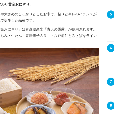
だわり黄金おにぎり」
や大きめのしっかりとしたお米で、粘りとキレのバランスが
5
県で誕生した品種です。
おにぎり」は青森県産米「青天の霹靂」が使用されます。
はらみ・牛たん～青唐辛子入り～・八戸前沖とろさばをライン
6
7
8