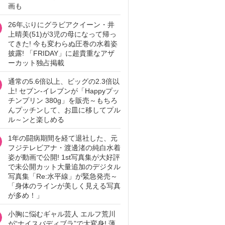
画も
26年ぶりにグラビアクイーン・井
上晴美(51)が3児の母になって帰っ
てきた! 今も変わらぬ圧巻の水着姿
披露! 「FRIDAY」に超貴重なアザ
ーカット独占掲載
通常の5.6倍以上、ビッグの2.3倍以
上! セブン‐イレブンが「Happyプッ
チンプリン 380g」を販売～もちろ
んプッチンして、お皿に移してプル
ル～ンと楽しめる
1年の闘病期間を経て退社した、元
フジテレビアナ・渡邊渚の純白水着
姿が動画で公開! 1st写真集が大好評
で未公開カット大量追加のデジタル
写真集「Re:水平線」が緊急発売～
「身体のラインが美しく見える写真
が多め！」
小胸に悩むギャル芸人 エルフ荒川
が“ナイスバディブラ”で大変身! 薄