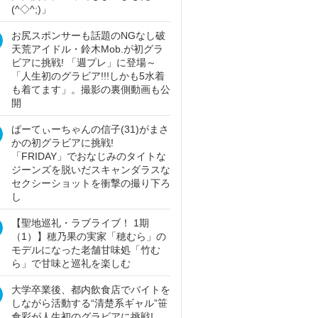
(^◇^;)」
お尻スポンサーも話題のNGなし破
天荒アイドル・鈴木Mob.が初グラ
ビアに挑戦! 「週プレ」に登場～
「人生初のグラビア!!!しかも5水着
も着てます」。撮影の裏側動画も公
開
ぱーてぃーちゃんの信子(31)がまさ
かの初グラビアに挑戦!
「FRIDAY」でおなじみのタイトな
ジーンズを脱いだスキャンダラスな
セクシーショットを衝撃の撮り下ろ
し
【聖地巡礼・ラブライブ！ 1期
（1）】穂乃果の実家「穂むら」の
モデルになった老舗甘味処「竹む
ら」で甘味と巡礼を楽しむ
大学卒業後、都内飲食店でバイトを
しながら活動する“清楚系ギャル”笹
倉彩が人生初のグラビアに挑戦!