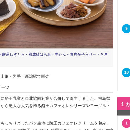
9
・厳選ねぎとろ・熟成鮭はらみ・牛たん～青唐辛子入り～・八戸
10
・山形・岩手・新潟駅で販売
イーツ
1日に酪王乳業と東北協同乳業が合併して誕生しました。福島県
1
民から絶大な人気を誇る酪王カフェオレシリーズやヨーグルト
。
もっちりとしたパン生地に酪王カフェオレクリームを包み、
1