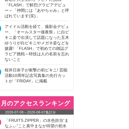
「FLASH」で鮮烈グラビアデビュ
ー～「仲間には『あやちゃみ』と呼
ばれています(笑)」
アイドル活動を経て、撮影会デビュ
ー、「オールスター後夜祭」に白ビ
キニ姿で出演して話題になった五木
ゆうりが白ビキニやメガネ姿などを
披露! 「FLASH」で初めての雑誌グ
ラビア挑戦～特技は人の名前を忘れ
ないこと
桜井日奈子が衝撃の初ビキニ! 芸能
活動10周年記念写真集の先行カッ
トが「FRIDAY」に掲載
ヵ月のアクセスランキング
2026-07-08
～
2026-08-07
集計分
「FRUITS ZIPPER」の水色担当“ま
なふぃ”こと真中まなが待望の初水