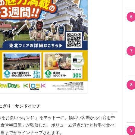
6
7
8
にぎり・サンドイッチ
のをお腹いっぱいに」をモットーに、幅広い客層から仙台を中
衆食堂半田屋」が監修した、ボリューム満点だけど片手で食べ
9
弁当までがラインナップされます。