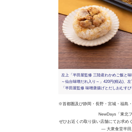
左上「半田屋監修 三陸産わかめご飯と味噌
～仙台味噌だれ入り～」420円(税込)、
「半田屋監修 味噌唐揚げとだしおむすびセ
※首都圏及び静岡・長野・宮城・福島
NewDays「東
ぜひお近くの取り扱い店舗にてお求めく
— 大衆食堂半田屋 (