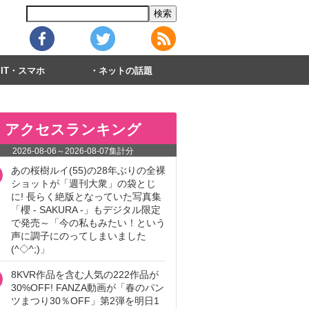
IT・スマホ
ネットの話題
アクセスランキング
2026-08-06
～
2026-08-07
集計分
あの桜樹ルイ(55)の28年ぶりの全裸
ショットが「週刊大衆」の袋とじ
に! 長らく絶版となっていた写真集
「櫻 - SAKURA -」もデジタル限定
で発売～「今の私もみたい！という
声に調子にのってしまいました
(^◇^;)」
8KVR作品を含む人気の222作品が
30%OFF! FANZA動画が「春のパン
ツまつり30％OFF」第2弾を明日1