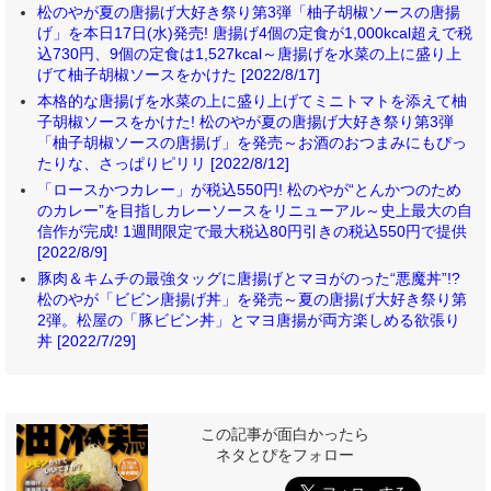
松のやが夏の唐揚げ大好き祭り第3弾「柚子胡椒ソースの唐揚
げ」を本日17日(水)発売! 唐揚げ4個の定食が1,000kcal超えで税
込730円、9個の定食は1,527kcal～唐揚げを水菜の上に盛り上
げて柚子胡椒ソースをかけた [2022/8/17]
本格的な唐揚げを水菜の上に盛り上げてミニトマトを添えて柚
子胡椒ソースをかけた! 松のやが夏の唐揚げ大好き祭り第3弾
「柚子胡椒ソースの唐揚げ」を発売～お酒のおつまみにもぴっ
たりな、さっぱりピリリ [2022/8/12]
「ロースかつカレー」が税込550円! 松のやが“とんかつのため
のカレー”を目指しカレーソースをリニューアル～史上最大の自
信作が完成! 1週間限定で最大税込80円引きの税込550円で提供
[2022/8/9]
豚肉＆キムチの最強タッグに唐揚げとマヨがのった“悪魔丼”!?
松のやが「ビビン唐揚げ丼」を発売～夏の唐揚げ大好き祭り第
2弾。松屋の「豚ビビン丼」とマヨ唐揚が両方楽しめる欲張り
丼 [2022/7/29]
この記事が面白かったら
ネタとぴをフォロー