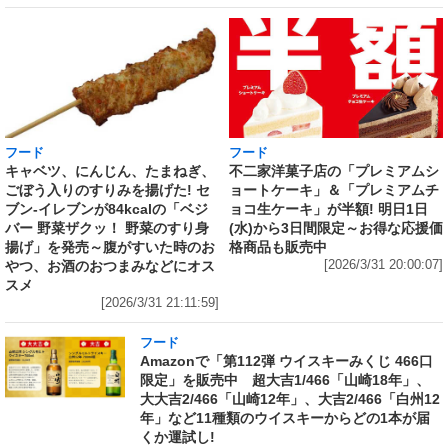
フード
フード
キャベツ、にんじん、たまねぎ、
不二家洋菓子店の「プレミアムシ
ごぼう入りのすりみを揚げた! セ
ョートケーキ」＆「プレミアムチ
ブン‐イレブンが84kcalの「ベジ
ョコ生ケーキ」が半額! 明日1日
バー 野菜ザクッ！ 野菜のすり身
(水)から3日間限定～お得な応援価
揚げ」を発売～腹がすいた時のお
格商品も販売中
やつ、お酒のおつまみなどにオス
[2026/3/31 20:00:07]
スメ
[2026/3/31 21:11:59]
フード
Amazonで「第112弾 ウイスキーみくじ 466口
限定」を販売中 超大吉1/466「山崎18年」、
大大吉2/466「山崎12年」、大吉2/466「白州12
年」など11種類のウイスキーからどの1本が届
くか運試し!