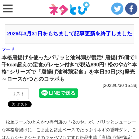
2026年3月31日をもちまして記事更新を終了しました
フード
本格唐揚げを使ったパリッと油淋鶏が復活! 唐揚げ5個で1
千kcal超えの定食がレモン付きで税込890円! 松のやが“本
格”シリーズで「唐揚げ油淋鶏定食」を本日30日(水)発売
～ロースかつとのコラボも
[2023/8/30 15:38]
リスト
松屋フーズのとんかつ専門店の「松のや」が、パリッとジューシー
な本格唐揚げに、ごま油と醤油ベースでたっぷりネギの香味ダレ、ご
はんもシャキシャキのキャベツもすすむ絶品中華「唐揚げ油淋鶏定