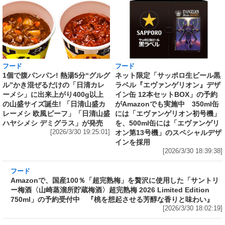
フード
フード
1個で腹パンパン! 熱湯5分“グルグ
ネット限定「サッポロ生ビール黒
ル”かき混ぜるだけの「日清カレ
ラベル『エヴァンゲリオン』デザ
ーメシ」に出来上がり400g以上
イン缶 12本セットBOX」の予約
の山盛サイズ誕生! 「日清山盛カ
がAmazonでも実施中 350ml缶
レーメシ 欧風ビーフ」「日清山盛
には「エヴァンゲリオン初号機」
ハヤシメシ デミグラス」が発売
を、500ml缶には「エヴァンゲリ
[2026/3/30 19:25:01]
オン第13号機」のスペシャルデザ
インを採用
[2026/3/30 18:39:38]
フード
Amazonで、国産100％「超完熟梅」を贅沢に使
用した「サントリー梅酒〈山崎蒸溜所貯蔵梅
酒〉超完熟梅 2026 Limited Edition 750ml」の
予約受付中 『桃を想起させる芳醇な香りと味
わい』