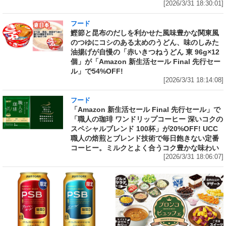
[2026/3/31 18:30:01]
フード
鰹節と昆布のだしを利かせた風味豊かな関東風
のつゆにコシのある太めのうどん、味のしみた
油揚げが自慢の「赤いきつねうどん 東 96g×12
個」が「Amazon 新生活セール Final 先行セー
ル」で54%OFF!
[2026/3/31 18:14:08]
フード
「Amazon 新生活セール Final 先行セール」で
「職人の珈琲 ワンドリップコーヒー 深いコクの
スペシャルブレンド 100杯」が20%OFF! UCC
職人の焙煎とブレンド技術で毎日飽きない定番
コーヒー。ミルクとよく合うコク豊かな味わい
[2026/3/31 18:06:07]