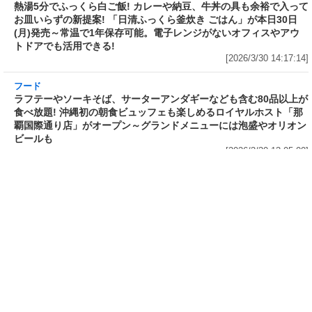
フード
フード
3分で食べられる人気沸騰中の四
自慢のそばが食べ放題! 和食麺処
川料理! 日清食品が「カップヌー
サガミが「晦日そば」を明日31日
ドル 14種のスパイス麻辣湯」を
(火)開催～大海老天などの天ぷら
発売～具材は謎肉、キャベツ、チ
や薬味などもついて税込2,200円!
ンゲンサイ、キクラゲ
「時間無制限」の挑戦枠は税込
[2026/3/30 15:42:35]
4,400円
[2026/3/30 15:17:42]
フード
熱湯5分でふっくら白ご飯! カレーや納豆、牛丼
の具も余裕で入ってお皿いらずの新提案! 「日清
ふっくら釜炊き ごはん」が本日30日(月)発売～
常温で1年保存可能。電子レンジがないオフィス
やアウトドアでも活用できる!
[2026/3/30 14:17:14]
フード
ラフテーやソーキそば、サーターアンダギーなども含む80品以上が
食べ放題! 沖縄初の朝食ビュッフェも楽しめるロイヤルホスト「那
覇国際通り店」がオープン～グランドメニューには泡盛やオリオン
ビールも
[2026/3/30 13:05:00]