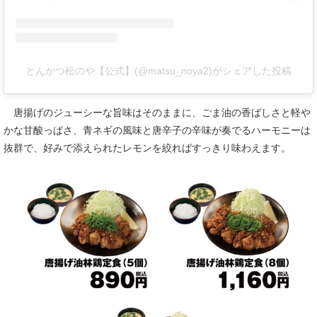
とんかつ松のや【公式】(@matsu_noya2)がシェアした投稿
唐揚げのジューシーな旨味はそのままに、ごま油の香ばしさと軽や
かな甘酸っぱさ、青ネギの風味と唐辛子の辛味が奏でるハーモニーは
抜群で、好みで添えられたレモンを絞ればすっきり味わえます。