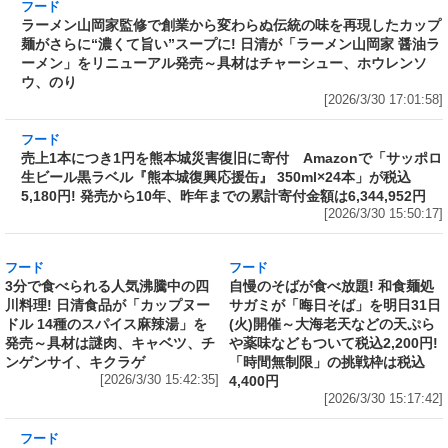
[2026/3/30 18:02:19]
フード
ラーメン山岡家監修で創業から変わらぬ伝統の
味を再現したカップ麺がさらに“濃くて旨い”ス
ープに! 日清が「ラーメン山岡家 醤油ラーメ
ン」をリニューアル発売～具材はチャーシュ
ー、ホウレンソウ、のり
[2026/3/30 17:01:58]
フード
売上1本につき1円を熊本城災害復旧に寄付
Amazonで「サッポロ生ビール黒ラベル『熊本
城復興応援缶』 350ml×24本」が税込5,180円!
発売から10年、昨年までの累計寄付金額は
6,344,952円
[2026/3/30 15:50:17]