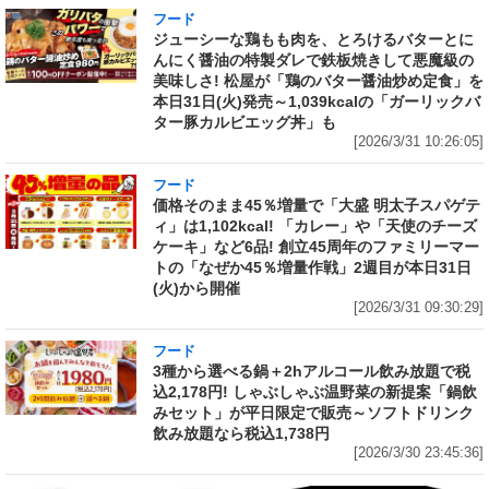
フード
ジューシーな鶏もも肉を、とろけるバターとに
んにく醤油の特製ダレで鉄板焼きして悪魔級の
美味しさ! 松屋が「鶏のバター醤油炒め定食」を
本日31日(火)発売～1,039kcalの「ガーリックバ
ター豚カルビエッグ丼」も
[2026/3/31 10:26:05]
フード
価格そのまま45％増量で「大盛 明太子スパゲテ
ィ」は1,102kcal! 「カレー」や「天使のチーズ
ケーキ」など6品! 創立45周年のファミリーマー
トの「なぜか45％増量作戦」2週目が本日31日
(火)から開催
[2026/3/31 09:30:29]
フード
3種から選べる鍋＋2hアルコール飲み放題で税
込2,178円! しゃぶしゃぶ温野菜の新提案「鍋飲
みセット」が平日限定で販売～ソフトドリンク
飲み放題なら税込1,738円
[2026/3/30 23:45:36]