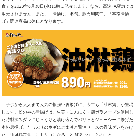
食」を2023年8月30日(水)15時に発売します。なお、高速PA店舗では
販売されません。また、「唐揚げ油淋鶏」販売期間中、「本格唐揚
げ」関連商品は休止となります。
子供から大人まで人気の根強い唐揚げに、今年も「油淋鶏」が登場
します。松のやの唐揚げは、生姜・にんにく・鶏ガラスープを使用し
た特製揉みダレにじっくりと漬け込んでパリっとジューシーに揚げた
本格唐揚げ。たっぷりのネギにごま油と醤油ベースの香味ダレをかけ
た「油淋鶏定食」にトリコになること間違いなしとのこと。