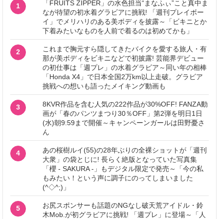
「FRUITS ZIPPER」の水色担当“まなふぃ”こと真中ま
1
なが待望の初水着グラビアに挑戦! 「週刊プレイボー
イ」でメリハリのある美ボディを披露～「ビキニとか
下着みたいなものを人前で着るのは初めてかも」
これまで胸元すら隠してきたバイクを愛する旅人・有
2
那が美ボディをビキニなどで初披露! 芸能界デビュー
の初仕事は「週プレ」の水着グラビア～同い年の相棒
「Honda X4」で日本全国2万km以上走破。グラビア
挑戦への想いも語ったメイキング動画も
8KVR作品を含む人気の222作品が30%OFF! FANZA動
3
画が「春のパンツまつり30％OFF」第2弾を明日1日
(水)朝9:59まで開催～キャンペーンガールは田野憂さ
ん
あの桜樹ルイ(55)の28年ぶりの全裸ショットが「週刊
4
大衆」の袋とじに! 長らく絶版となっていた写真集
「櫻 - SAKURA -」もデジタル限定で発売～「今の私
もみたい！という声に調子にのってしまいました
(^◇^;)」
お尻スポンサーも話題のNGなし破天荒アイドル・鈴
5
木Mob.が初グラビアに挑戦! 「週プレ」に登場～「人