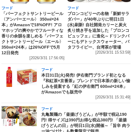
フード
フード
「パーフェクトサントリービール
ブロンコビリーの名物「新鮮サラ
〈アンバーエール〉 350ml×24
ダバー」が40年ぶりに明日1日
本」がAmazonで18%OFF! アロ
(水)刷新! 自社開発カリーと炭火
マホップの爽やかでフルーティな
炙り焼き芋を追加した「ブロンコ
香りの余韻を楽しめる「パーフェ
ビュッフェ」に進化～ドリンクバ
クトサントリービール〈エール〉
ーにもデトックスウォーター、バ
350ml×24本」は26%OFFで5月
タフライピー、台湾茶が登場
12日発売
[2026/3/31 15:53:59]
[2026/3/31 17:56:05]
フード
本日31日(火)発売! 伊右衛門ブランド初となる
『和紅茶×京番茶』ブレンドで日本茶の新しい愉
しみを提案する「紅の伊右衛門 600ml×24本」
がAmazonでも販売中
[2026/3/31 15:31:49]
フード
丸亀製麺の「釜揚げうどん」が半額で税込190
円! 得サイズは390円お得な税込380円! 「釜揚
げうどんの日」が明日1日(水)開催～「旨辛 肉ラ
ー油つけ汁」も数量限定で販売