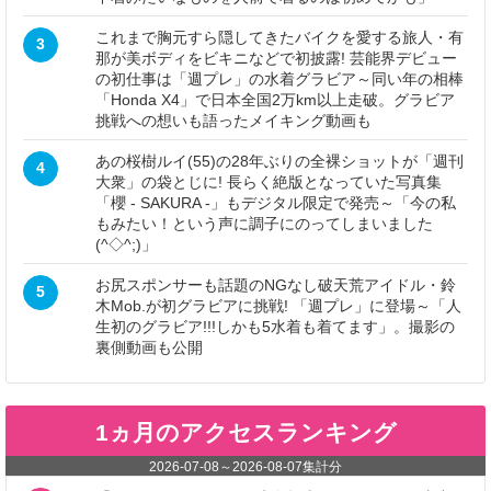
これまで胸元すら隠してきたバイクを愛する旅人・有
3
那が美ボディをビキニなどで初披露! 芸能界デビュー
の初仕事は「週プレ」の水着グラビア～同い年の相棒
「Honda X4」で日本全国2万km以上走破。グラビア
挑戦への想いも語ったメイキング動画も
あの桜樹ルイ(55)の28年ぶりの全裸ショットが「週刊
4
大衆」の袋とじに! 長らく絶版となっていた写真集
「櫻 - SAKURA -」もデジタル限定で発売～「今の私
もみたい！という声に調子にのってしまいました
(^◇^;)」
お尻スポンサーも話題のNGなし破天荒アイドル・鈴
5
木Mob.が初グラビアに挑戦! 「週プレ」に登場～「人
生初のグラビア!!!しかも5水着も着てます」。撮影の
裏側動画も公開
1ヵ月のアクセスランキング
2026-07-08
～
2026-08-07
集計分