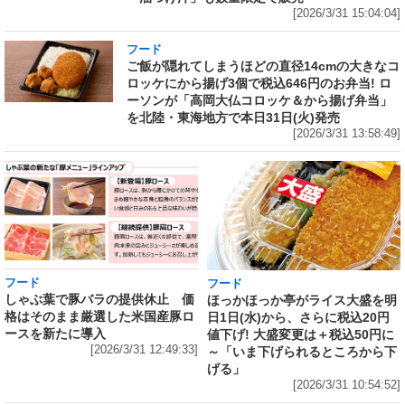
[2026/3/31 15:04:04]
フード
ご飯が隠れてしまうほどの直径14cmの大きなコ
ロッケにから揚げ3個で税込646円のお弁当! ロ
ーソンが「高岡大仏コロッケ＆から揚げ弁当」
を北陸・東海地方で本日31日(火)発売
[2026/3/31 13:58:49]
フード
フード
しゃぶ葉で豚バラの提供休止 価
ほっかほっか亭がライス大盛を明
格はそのまま厳選した米国産豚ロ
日1日(水)から、さらに税込20円
ースを新たに導入
値下げ! 大盛変更は＋税込50円に
[2026/3/31 12:49:33]
～「いま下げられるところから下
げる」
[2026/3/31 10:54:52]