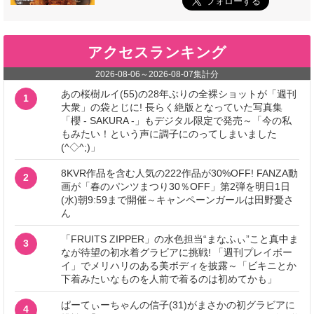
アクセスランキング
2026-08-06
～
2026-08-07
集計分
あの桜樹ルイ(55)の28年ぶりの全裸ショットが「週刊
1
大衆」の袋とじに! 長らく絶版となっていた写真集
「櫻 - SAKURA -」もデジタル限定で発売～「今の私
もみたい！という声に調子にのってしまいました
(^◇^;)」
8KVR作品を含む人気の222作品が30%OFF! FANZA動
2
画が「春のパンツまつり30％OFF」第2弾を明日1日
(水)朝9:59まで開催～キャンペーンガールは田野憂さ
ん
「FRUITS ZIPPER」の水色担当“まなふぃ”こと真中ま
3
なが待望の初水着グラビアに挑戦! 「週刊プレイボー
イ」でメリハリのある美ボディを披露～「ビキニとか
下着みたいなものを人前で着るのは初めてかも」
ぱーてぃーちゃんの信子(31)がまさかの初グラビアに
4