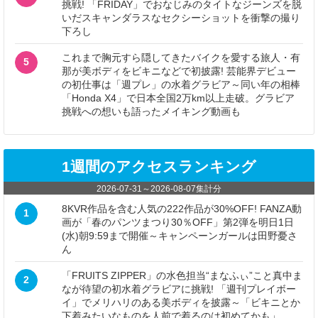
挑戦! 「FRIDAY」でおなじみのタイトなジーンズを脱
いだスキャンダラスなセクシーショットを衝撃の撮り
下ろし
これまで胸元すら隠してきたバイクを愛する旅人・有
5
那が美ボディをビキニなどで初披露! 芸能界デビュー
の初仕事は「週プレ」の水着グラビア～同い年の相棒
「Honda X4」で日本全国2万km以上走破。グラビア
挑戦への想いも語ったメイキング動画も
1週間のアクセスランキング
2026-07-31
～
2026-08-07
集計分
8KVR作品を含む人気の222作品が30%OFF! FANZA動
1
画が「春のパンツまつり30％OFF」第2弾を明日1日
(水)朝9:59まで開催～キャンペーンガールは田野憂さ
ん
「FRUITS ZIPPER」の水色担当“まなふぃ”こと真中ま
2
なが待望の初水着グラビアに挑戦! 「週刊プレイボー
イ」でメリハリのある美ボディを披露～「ビキニとか
下着みたいなものを人前で着るのは初めてかも」