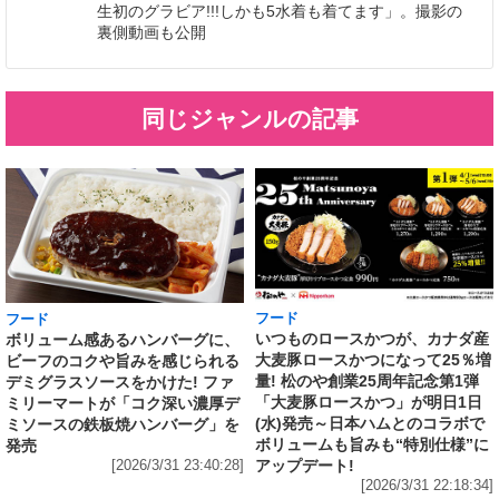
生初のグラビア!!!しかも5水着も着てます」。撮影の
裏側動画も公開
同じジャンルの記事
フード
フード
いつものロースかつが、カナダ産
ボリューム感あるハンバーグに、
大麦豚ロースかつになって25％増
ビーフのコクや旨みを感じられる
量! 松のや創業25周年記念第1弾
デミグラスソースをかけた! ファ
「大麦豚ロースかつ」が明日1日
ミリーマートが「コク深い濃厚デ
(水)発売～日本ハムとのコラボで
ミソースの鉄板焼ハンバーグ」を
ボリュームも旨みも“特別仕様”に
発売
アップデート!
[2026/3/31 23:40:28]
[2026/3/31 22:18:34]