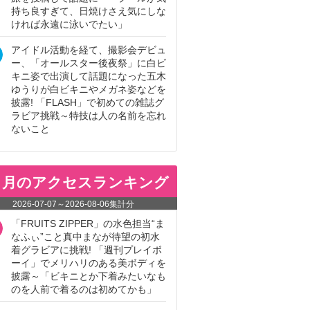
持ち良すぎて、日焼けさえ気にしな
ければ永遠に泳いでたい」
アイドル活動を経て、撮影会デビュ
ー、「オールスター後夜祭」に白ビ
キニ姿で出演して話題になった五木
ゆうりが白ビキニやメガネ姿などを
披露! 「FLASH」で初めての雑誌グ
ラビア挑戦～特技は人の名前を忘れ
ないこと
ヵ月のアクセスランキング
2026-07-07
～
2026-08-06
集計分
「FRUITS ZIPPER」の水色担当“ま
なふぃ”こと真中まなが待望の初水
着グラビアに挑戦! 「週刊プレイボ
ーイ」でメリハリのある美ボディを
披露～「ビキニとか下着みたいなも
のを人前で着るのは初めてかも」