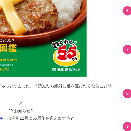
6
7
ぎゅっとつまった、「読んだら絶対に足を運びたくなること間
8
／
?? お知らせ?
キー
は今年12月に55周年を迎えます???
9