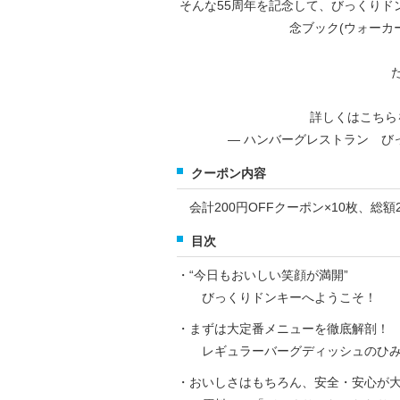
そんな55周年を記念して、びっくりド
念ブック(ウォーカー
詳しくはこちら
— ハンバーグレストラン びっくりド
クーポン内容
会計200円OFFクーポン×10枚、総額2
目次
・“今日もおいしい笑顔が満開”
びっくりドンキーへようこそ！
・まずは大定番メニューを徹底解剖！
レギュラーバーグディッシュのひ
・おいしさはもちろん、安全・安心が