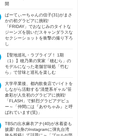
開
ぱーてぃーちゃんの信子(31)がまさ
かの初グラビアに挑戦!
「FRIDAY」でおなじみのタイトな
ジーンズを脱いだスキャンダラスな
セクシーショットを衝撃の撮り下ろ
し
【聖地巡礼・ラブライブ！ 1期
（1）】穂乃果の実家「穂むら」の
モデルになった老舗甘味処「竹む
ら」で甘味と巡礼を楽しむ
大学卒業後、都内飲食店でバイトを
しながら活動する“清楚系ギャル”笹
倉彩が人生初のグラビアに挑戦!
「FLASH」で鮮烈グラビアデビュ
ー～「仲間には『あやちゃみ』と呼
ばれています(笑)」
TBSの出水麻衣アナ(40)が水着姿も
披露! 自身のInstagramに弾丸台湾
旅を投稿して話題に～「プールが気