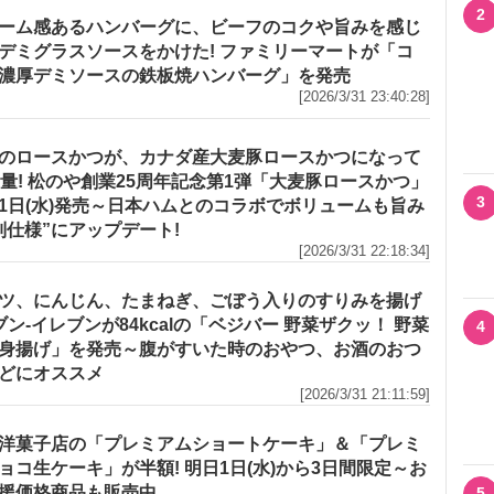
2
ーム感あるハンバーグに、ビーフのコクや旨みを感じ
デミグラスソースをかけた! ファミリーマートが「コ
濃厚デミソースの鉄板焼ハンバーグ」を発売
[2026/3/31 23:40:28]
のロースかつが、カナダ産大麦豚ロースかつになって
増量! 松のや創業25周年記念第1弾「大麦豚ロースかつ」
3
1日(水)発売～日本ハムとのコラボでボリュームも旨み
別仕様”にアップデート!
[2026/3/31 22:18:34]
ツ、にんじん、たまねぎ、ごぼう入りのすりみを揚げ
セブン‐イレブンが84kcalの「ベジバー 野菜ザクッ！ 野菜
4
身揚げ」を発売～腹がすいた時のおやつ、お酒のおつ
どにオススメ
[2026/3/31 21:11:59]
洋菓子店の「プレミアムショートケーキ」＆「プレミ
ョコ生ケーキ」が半額! 明日1日(水)から3日間限定～お
援価格商品も販売中
5