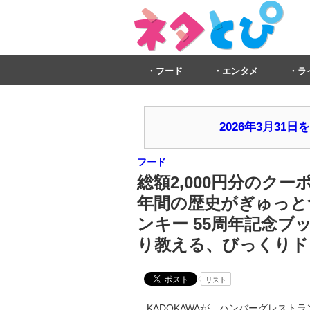
フード
エンタメ
ラ
2026年3月3
フード
総額2,000円分のクーポ
年間の歴史がぎゅっと
ンキー 55周年記念
り教える、びっくりド
リスト
KADOKAWAが、ハンバーグレスト