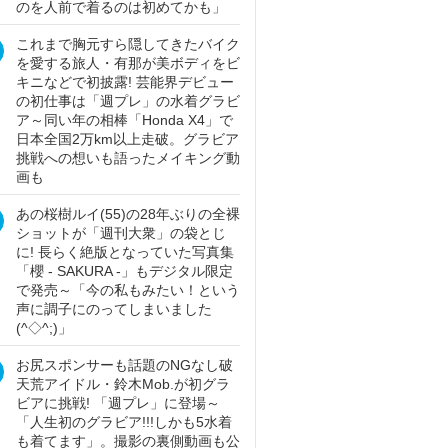
のを人前で着るのは初めてかも」
これまで胸元すら隠してきたバイク
を愛する旅人・有那が美ボディをビ
キニなどで初披露! 芸能界デビュー
の初仕事は「週プレ」の水着グラビ
ア～同い年の相棒「Honda X4」で
日本全国2万km以上走破。グラビア
挑戦への想いも語ったメイキング動
画も
あの桜樹ルイ(55)の28年ぶりの全裸
ショットが「週刊大衆」の袋とじ
に! 長らく絶版となっていた写真集
「櫻 - SAKURA -」もデジタル限定
で発売～「今の私もみたい！という
声に調子にのってしまいました
(^◇^;)」
お尻スポンサーも話題のNGなし破
天荒アイドル・鈴木Mob.が初グラ
ビアに挑戦! 「週プレ」に登場～
「人生初のグラビア!!!しかも5水着
も着てます」。撮影の裏側動画も公