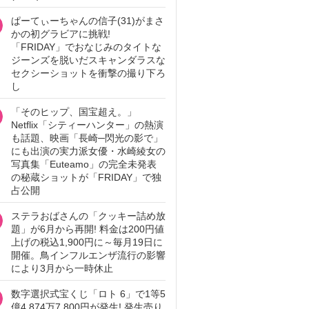
ぱーてぃーちゃんの信子(31)がまさ
かの初グラビアに挑戦!
「FRIDAY」でおなじみのタイトな
ジーンズを脱いだスキャンダラスな
セクシーショットを衝撃の撮り下ろ
し
「そのヒップ、国宝超え。」
Netflix「シティーハンター」の熱演
も話題、映画「長崎─閃光の影で」
にも出演の実力派女優・水崎綾女の
写真集「Euteamo」の完全未発表
の秘蔵ショットが「FRIDAY」で独
占公開
ステラおばさんの「クッキー詰め放
題」が6月から再開! 料金は200円値
上げの税込1,900円に～毎月19日に
開催。鳥インフルエンザ流行の影響
により3月から一時休止
数字選択式宝くじ「ロト 6」で1等5
億4,874万7,800円が発生! 発生売り