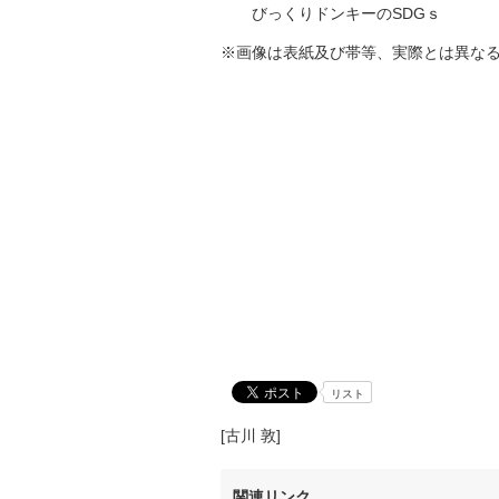
びっくりドンキーのSDGｓ
※画像は表紙及び帯等、実際とは異な
リスト
[古川 敦]
関連リンク