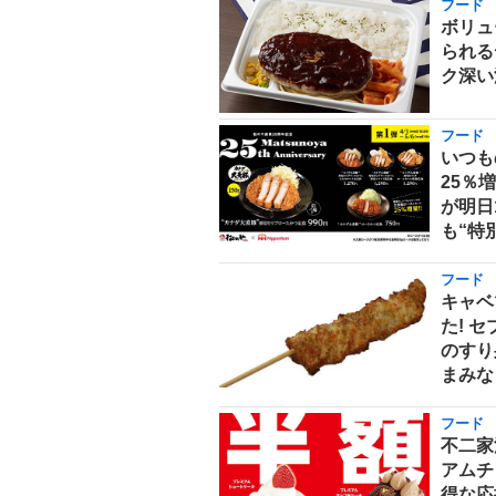
フード
ボリュ
られる
ク深い
フード
いつも
25％
が明日
も“特
フード
キャベ
た! 
のすり
まみな
フード
不二家
アムチ
得な応