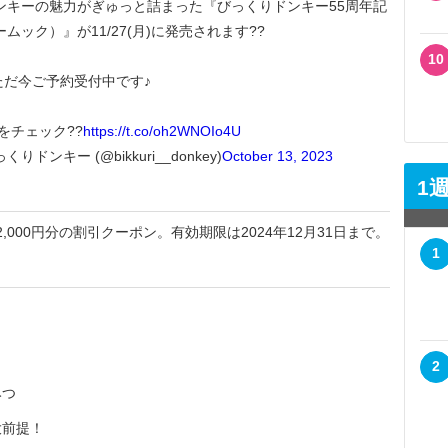
ンキーの魅力がぎゅっと詰まった『びっくりドンキー55周年記
ムック）』が11/27(月)に発売されます??
10
ただ今ご予約受付中です♪
をチェック??
https://t.co/oh2WNOIo4U
ンキー (@bikkuri__donkey)
October 13, 2023
1
,000円分の割引クーポン。有効期限は2024年12月31日まで。
1
2
みつ
大前提！