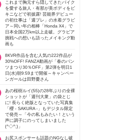
これまで胸元すら隠してきたバイク
を愛する旅人・有那が美ボディをビ
キニなどで初披露! 芸能界デビュー
の初仕事は「週プレ」の水着グラビ
ア～同い年の相棒「Honda X4」で
日本全国2万km以上走破。グラビア
挑戦への想いも語ったメイキング動
画も
8KVR作品を含む人気の222作品が
30%OFF! FANZA動画が「春のパン
ツまつり30％OFF」第2弾を明日1
日(水)朝9:59まで開催～キャンペー
ンガールは田野憂さん
あの桜樹ルイ(55)の28年ぶりの全裸
ショットが「週刊大衆」の袋とじ
に! 長らく絶版となっていた写真集
「櫻 - SAKURA -」もデジタル限定
で発売～「今の私もみたい！という
声に調子にのってしまいました
(^◇^;)」
お尻スポンサーも話題のNGなし破