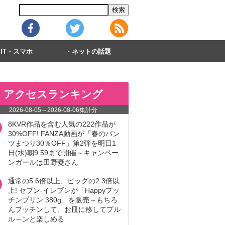
IT・スマホ
ネットの話題
アクセスランキング
2026-08-05
～
2026-08-06
集計分
8KVR作品を含む人気の222作品が
30%OFF! FANZA動画が「春のパン
ツまつり30％OFF」第2弾を明日1
日(水)朝9:59まで開催～キャンペー
ンガールは田野憂さん
通常の5.6倍以上、ビッグの2.3倍以
上! セブン‐イレブンが「Happyプッ
チンプリン 380g」を販売～もちろ
んプッチンして、お皿に移してプル
ル～ンと楽しめる