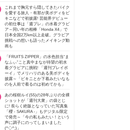
これまで胸元すら隠してきたバイク
を愛する旅人・有那が美ボディをビ
キニなどで初披露! 芸能界デビュー
の初仕事は「週プレ」の水着グラビ
ア～同い年の相棒「Honda X4」で
日本全国2万km以上走破。グラビア
挑戦への想いも語ったメイキング動
画も
「FRUITS ZIPPER」の水色担当“ま
なふぃ”こと真中まなが待望の初水
着グラビアに挑戦! 「週刊プレイボ
ーイ」でメリハリのある美ボディを
披露～「ビキニとか下着みたいなも
のを人前で着るのは初めてかも」
あの桜樹ルイ(55)の28年ぶりの全裸
ショットが「週刊大衆」の袋とじ
に! 長らく絶版となっていた写真集
「櫻 - SAKURA -」もデジタル限定
で発売～「今の私もみたい！という
声に調子にのってしまいました
(^◇^;)」