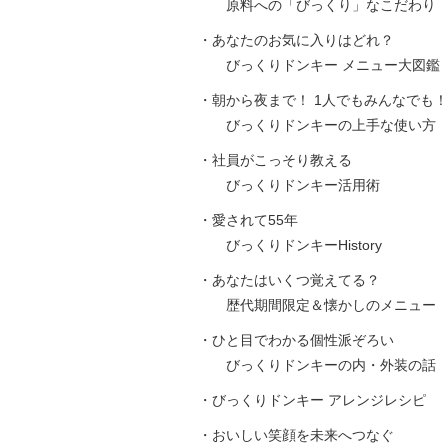
原料への「びっくり」なこだわり
・あなたのお気に入りはどれ？
びっくりドンキー メニュー大図鑑
・朝から夜まで！ 1人でもみんなでも！
びっくりドンキーの上手な使い方
・社員がこっそり教える
びっくりドンキー活用術
・愛されて55年
びっくりドンキーHistory
・あなたはいくつ覚えてる？
歴代期間限定＆懐かしのメニュー
・ひと目でわかる個性派ぞろい
びっくりドンキーの内・外装の話
・びっくりドンキー アレンジレシピ
・おいしい笑顔を未来へつなぐ