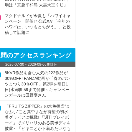
場は「京急平和島 大黒天宝くじ」
マクドナルドが今夏も「ハワイキャ
ンペーン」開催!? 公式Xが「今年の
ハワイは、いつもとちがう。」と投
稿して話題に
週間のアクセスランキング
2026-07-30
～
2026-08-06
集計分
8KVR作品を含む人気の222作品が
30%OFF! FANZA動画が「春のパン
ツまつり30％OFF」第2弾を明日1
日(水)朝9:59まで開催～キャンペー
ンガールは田野憂さん
「FRUITS ZIPPER」の水色担当“ま
なふぃ”こと真中まなが待望の初水
着グラビアに挑戦! 「週刊プレイボ
ーイ」でメリハリのある美ボディを
披露～「ビキニとか下着みたいなも