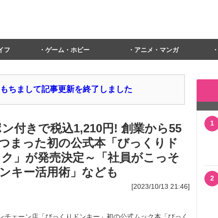
イフ
ゲーム・ホビー
アニメ・マンガ
1日をもちまして記事更新を終了しました
1
ン付きで税込1,210円! 創業から55
つまった初の公式本「びっくりド
ブック」が発売決定～「社員がこっそ
ンキー活用術」なども
2
[2023/10/13 21:46]
ランチェーン店「びっくりドンキー」初の公式ムック本「びっく