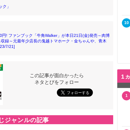
ック」
10
円! ファンブック「牛角Walker」が本日21日(金)発売～肉博
も収録～元最年少店長の鬼越トマホーク・金ちゃんや、青木
7/21]
この記事が面白かったら
1
ネタとぴをフォロー
1
じジャンルの記事