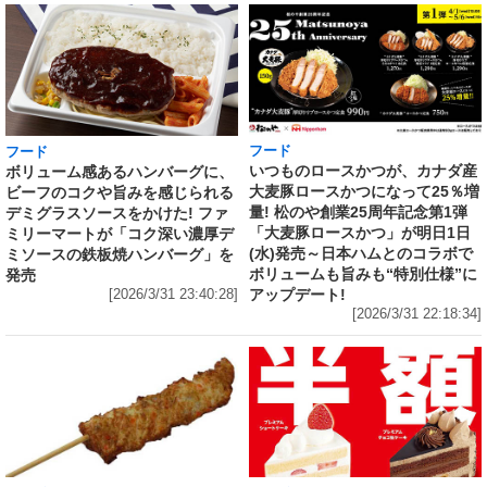
フード
フード
いつものロースかつが、カナダ産
ボリューム感あるハンバーグに、
大麦豚ロースかつになって25％増
ビーフのコクや旨みを感じられる
量! 松のや創業25周年記念第1弾
デミグラスソースをかけた! ファ
「大麦豚ロースかつ」が明日1日
ミリーマートが「コク深い濃厚デ
(水)発売～日本ハムとのコラボで
ミソースの鉄板焼ハンバーグ」を
ボリュームも旨みも“特別仕様”に
発売
アップデート!
[2026/3/31 23:40:28]
[2026/3/31 22:18:34]