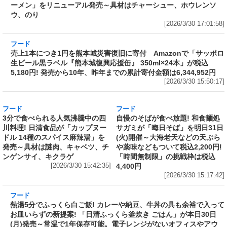
[2026/3/30 17:01:58]
フード
売上1本につき1円を熊本城災害復旧に寄付 Amazonで「サッポロ
生ビール黒ラベル『熊本城復興応援缶』 350ml×24本」が税込
5,180円! 発売から10年、昨年までの累計寄付金額は6,344,952円
[2026/3/30 15:50:17]
フード
フード
3分で食べられる人気沸騰中の四
自慢のそばが食べ放題! 和食麺処
川料理! 日清食品が「カップヌー
サガミが「晦日そば」を明日31日
ドル 14種のスパイス麻辣湯」を
(火)開催～大海老天などの天ぷら
発売～具材は謎肉、キャベツ、チ
や薬味などもついて税込2,200円!
ンゲンサイ、キクラゲ
「時間無制限」の挑戦枠は税込
[2026/3/30 15:42:35]
4,400円
[2026/3/30 15:17:42]
フード
熱湯5分でふっくら白ご飯! カレーや納豆、牛丼の具も余裕で入って
お皿いらずの新提案! 「日清ふっくら釜炊き ごはん」が本日30日
(月)発売～常温で1年保存可能。電子レンジがないオフィスやアウ
トドアでも活用できる!
[2026/3/30 14:17:14]