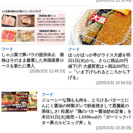
[2026/3/31 13:58:49]
フード
フード
しゃぶ葉で豚バラの提供休止 価
ほっかほっか亭がライス大盛を明
格はそのまま厳選した米国産豚ロ
日1日(水)から、さらに税込20円
ースを新たに導入
値下げ! 大盛変更は＋税込50円に
[2026/3/31 12:49:33]
～「いま下げられるところから下
げる」
[2026/3/31 10:54:52]
フード
ジューシーな鶏もも肉を、とろけるバターとに
んにく醤油の特製ダレで鉄板焼きして悪魔級の
美味しさ! 松屋が「鶏のバター醤油炒め定食」を
本日31日(火)発売～1,039kcalの「ガーリックバ
ター豚カルビエッグ丼」も
[2026/3/31 10:26:05]