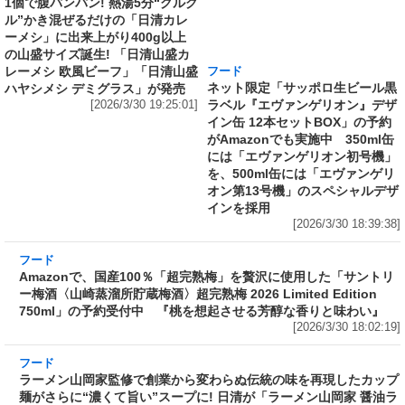
1個で腹パンパン! 熱湯5分“グルグ
ネット限定「サッポロ生ビール黒
ル”かき混ぜるだけの「日清カレ
ラベル『エヴァンゲリオン』デザ
ーメシ」に出来上がり400g以上
イン缶 12本セットBOX」の予約
の山盛サイズ誕生! 「日清山盛カ
がAmazonでも実施中 350ml缶
レーメシ 欧風ビーフ」「日清山盛
には「エヴァンゲリオン初号機」
ハヤシメシ デミグラス」が発売
を、500ml缶には「エヴァンゲリ
[2026/3/30 19:25:01]
オン第13号機」のスペシャルデザ
インを採用
[2026/3/30 18:39:38]
フード
Amazonで、国産100％「超完熟梅」を贅沢に使
用した「サントリー梅酒〈山崎蒸溜所貯蔵梅
酒〉超完熟梅 2026 Limited Edition 750ml」の
予約受付中 『桃を想起させる芳醇な香りと味
わい』
[2026/3/30 18:02:19]
フード
ラーメン山岡家監修で創業から変わらぬ伝統の
味を再現したカップ麺がさらに“濃くて旨い”ス
ープに! 日清が「ラーメン山岡家 醤油ラーメ
ン」をリニューアル発売～具材はチャーシュ
ー、ホウレンソウ、のり