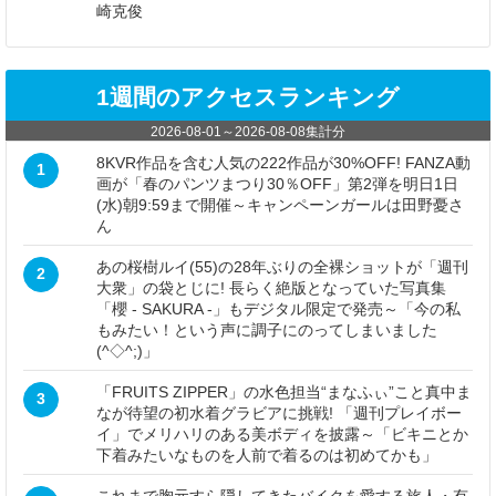
崎克俊
1週間のアクセスランキング
2026-08-01
～
2026-08-08
集計分
8KVR作品を含む人気の222作品が30%OFF! FANZA動
1
画が「春のパンツまつり30％OFF」第2弾を明日1日
(水)朝9:59まで開催～キャンペーンガールは田野憂さ
ん
あの桜樹ルイ(55)の28年ぶりの全裸ショットが「週刊
2
大衆」の袋とじに! 長らく絶版となっていた写真集
「櫻 - SAKURA -」もデジタル限定で発売～「今の私
もみたい！という声に調子にのってしまいました
(^◇^;)」
「FRUITS ZIPPER」の水色担当“まなふぃ”こと真中ま
3
なが待望の初水着グラビアに挑戦! 「週刊プレイボー
イ」でメリハリのある美ボディを披露～「ビキニとか
下着みたいなものを人前で着るのは初めてかも」