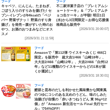
フード
フード
キャベツ、にんじん、たまねぎ、
不二家洋菓子店の「プレミアムシ
ごぼう入りのすりみを揚げた! セ
ョートケーキ」＆「プレミアムチ
ブン‐イレブンが84kcalの「ベジ
ョコ生ケーキ」が半額! 明日1日
バー 野菜ザクッ！ 野菜のすり身
(水)から3日間限定～お得な応援価
揚げ」を発売～腹がすいた時のお
格商品も販売中
やつ、お酒のおつまみなどにオス
[2026/3/31 20:00:07]
スメ
[2026/3/31 21:11:59]
フード
Amazonで「第112弾 ウイスキーみくじ 466口
限定」を販売中 超大吉1/466「山崎18年」、
大大吉2/466「山崎12年」、大吉2/466「白州12
年」など11種類のウイスキーからどの1本が届
くか運試し!
[2026/3/31 18:30:01]
フード
鰹節と昆布のだしを利かせた風味豊かな関東風
のつゆにコシのある太めのうどん、味のしみた
油揚げが自慢の「赤いきつねうどん 東 96g×12
個」が「Amazon 新生活セール Final 先行セー
ル」で54%OFF!