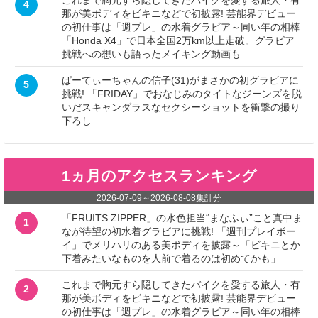
これまで胸元すら隠してきたバイクを愛する旅人・有
4
那が美ボディをビキニなどで初披露! 芸能界デビュー
の初仕事は「週プレ」の水着グラビア～同い年の相棒
「Honda X4」で日本全国2万km以上走破。グラビア
挑戦への想いも語ったメイキング動画も
ぱーてぃーちゃんの信子(31)がまさかの初グラビアに
5
挑戦! 「FRIDAY」でおなじみのタイトなジーンズを脱
いだスキャンダラスなセクシーショットを衝撃の撮り
下ろし
1ヵ月のアクセスランキング
2026-07-09
～
2026-08-08
集計分
「FRUITS ZIPPER」の水色担当“まなふぃ”こと真中ま
1
なが待望の初水着グラビアに挑戦! 「週刊プレイボー
イ」でメリハリのある美ボディを披露～「ビキニとか
下着みたいなものを人前で着るのは初めてかも」
これまで胸元すら隠してきたバイクを愛する旅人・有
2
那が美ボディをビキニなどで初披露! 芸能界デビュー
の初仕事は「週プレ」の水着グラビア～同い年の相棒