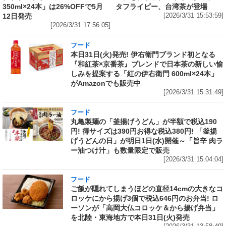
350ml×24本」は26%OFFで5月
タフライピー、台湾茶が登場
12日発売
[2026/3/31 15:53:59]
[2026/3/31 17:56:05]
フード
本日31日(火)発売! 伊右衛門ブランド初となる
『和紅茶×京番茶』ブレンドで日本茶の新しい愉
しみを提案する「紅の伊右衛門 600ml×24本」
がAmazonでも販売中
[2026/3/31 15:31:49]
フード
丸亀製麺の「釜揚げうどん」が半額で税込190
円! 得サイズは390円お得な税込380円! 「釜揚
げうどんの日」が明日1日(水)開催～「旨辛 肉ラ
ー油つけ汁」も数量限定で販売
[2026/3/31 15:04:04]
フード
ご飯が隠れてしまうほどの直径14cmの大きなコ
ロッケにから揚げ3個で税込646円のお弁当! ロ
ーソンが「高岡大仏コロッケ＆から揚げ弁当」
を北陸・東海地方で本日31日(火)発売