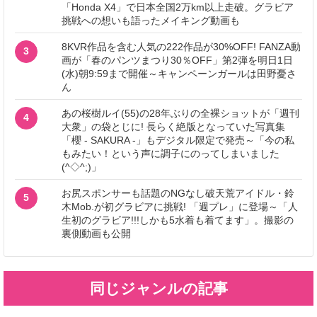
「Honda X4」で日本全国2万km以上走破。グラビア
挑戦への想いも語ったメイキング動画も
8KVR作品を含む人気の222作品が30%OFF! FANZA動
3
画が「春のパンツまつり30％OFF」第2弾を明日1日
(水)朝9:59まで開催～キャンペーンガールは田野憂さ
ん
あの桜樹ルイ(55)の28年ぶりの全裸ショットが「週刊
4
大衆」の袋とじに! 長らく絶版となっていた写真集
「櫻 - SAKURA -」もデジタル限定で発売～「今の私
もみたい！という声に調子にのってしまいました
(^◇^;)」
お尻スポンサーも話題のNGなし破天荒アイドル・鈴
5
木Mob.が初グラビアに挑戦! 「週プレ」に登場～「人
生初のグラビア!!!しかも5水着も着てます」。撮影の
裏側動画も公開
同じジャンルの記事