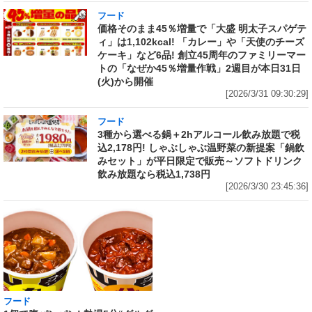
フード
価格そのまま45％増量で「大盛 明太子スパゲテ
ィ」は1,102kcal! 「カレー」や「天使のチーズ
ケーキ」など6品! 創立45周年のファミリーマー
トの「なぜか45％増量作戦」2週目が本日31日
(火)から開催
[2026/3/31 09:30:29]
フード
3種から選べる鍋＋2hアルコール飲み放題で税
込2,178円! しゃぶしゃぶ温野菜の新提案「鍋飲
みセット」が平日限定で販売～ソフトドリンク
飲み放題なら税込1,738円
[2026/3/30 23:45:36]
フード
フード