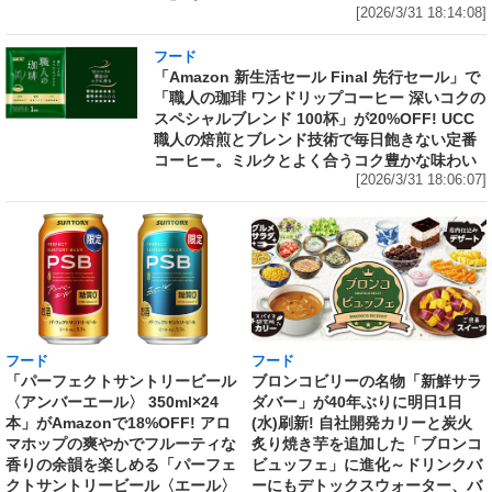
[2026/3/31 18:14:08]
フード
「Amazon 新生活セール Final 先行セール」で
「職人の珈琲 ワンドリップコーヒー 深いコクの
スペシャルブレンド 100杯」が20%OFF! UCC
職人の焙煎とブレンド技術で毎日飽きない定番
コーヒー。ミルクとよく合うコク豊かな味わい
[2026/3/31 18:06:07]
フード
フード
「パーフェクトサントリービール
ブロンコビリーの名物「新鮮サラ
〈アンバーエール〉 350ml×24
ダバー」が40年ぶりに明日1日
本」がAmazonで18%OFF! アロ
(水)刷新! 自社開発カリーと炭火
マホップの爽やかでフルーティな
炙り焼き芋を追加した「ブロンコ
香りの余韻を楽しめる「パーフェ
ビュッフェ」に進化～ドリンクバ
クトサントリービール〈エール〉
ーにもデトックスウォーター、バ