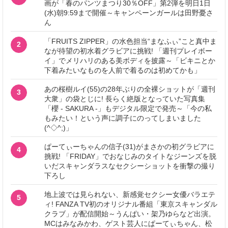
画が「春のパンツまつり30％OFF」第2弾を明日1日
(水)朝9:59まで開催～キャンペーンガールは田野憂さ
ん
「FRUITS ZIPPER」の水色担当“まなふぃ”こと真中ま
2
なが待望の初水着グラビアに挑戦! 「週刊プレイボー
イ」でメリハリのある美ボディを披露～「ビキニとか
下着みたいなものを人前で着るのは初めてかも」
あの桜樹ルイ(55)の28年ぶりの全裸ショットが「週刊
3
大衆」の袋とじに! 長らく絶版となっていた写真集
「櫻 - SAKURA -」もデジタル限定で発売～「今の私
もみたい！という声に調子にのってしまいました
(^◇^;)」
ぱーてぃーちゃんの信子(31)がまさかの初グラビアに
4
挑戦! 「FRIDAY」でおなじみのタイトなジーンズを脱
いだスキャンダラスなセクシーショットを衝撃の撮り
下ろし
地上波では見られない、新感覚セクシー女優バラエテ
5
ィ! FANZA TV初のオリジナル番組「東京スキャンダル
クラブ」が配信開始～うんぱい・架乃ゆらなど出演。
MCはみなみかわ、ゲスト芸人にぱーてぃちゃん、松