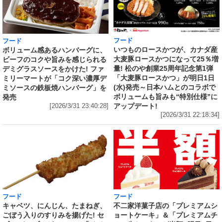
フード
フード
いつものロースかつが、カナダ産
ボリューム感あるハンバーグに、
大麦豚ロースかつになって25％増
ビーフのコクや旨みを感じられる
量! 松のや創業25周年記念第1弾
デミグラスソースをかけた! ファ
「大麦豚ロースかつ」が明日1日
ミリーマートが「コク深い濃厚デ
(水)発売～日本ハムとのコラボで
ミソースの鉄板焼ハンバーグ」を
ボリュームも旨みも“特別仕様”に
発売
アップデート!
[2026/3/31 23:40:28]
[2026/3/31 22:18:34]
フード
フード
キャベツ、にんじん、たまねぎ、
不二家洋菓子店の「プレミアムシ
ごぼう入りのすりみを揚げた! セ
ョートケーキ」＆「プレミアムチ