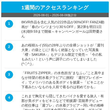
1週間のアクセスランキング
2026-08-01
～
2026-08-08
集計分
8KVR作品を含む人気の222作品が30%OFF! FANZA動
1
画が「春のパンツまつり30％OFF」第2弾を明日1日
(水)朝9:59まで開催～キャンペーンガールは田野憂さ
ん
あの桜樹ルイ(55)の28年ぶりの全裸ショットが「週刊
2
大衆」の袋とじに! 長らく絶版となっていた写真集
「櫻 - SAKURA -」もデジタル限定で発売～「今の私
もみたい！という声に調子にのってしまいました
(^◇^;)」
「FRUITS ZIPPER」の水色担当“まなふぃ”こと真中ま
3
なが待望の初水着グラビアに挑戦! 「週刊プレイボー
イ」でメリハリのある美ボディを披露～「ビキニとか
下着みたいなものを人前で着るのは初めてかも」
これまで胸元すら隠してきたバイクを愛する旅人・有
4
那が美ボディをビキニなどで初披露! 芸能界デビュー
の初仕事は「週プレ」の水着グラビア～同い年の相棒
「Honda X4」で日本全国2万km以上走破。グラビア