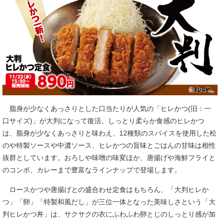
脂身が少なくあっさりとした口当たりが人気の「ヒレかつ(旧：一
口サイズ)」が大判になって復活。しっとり柔らか食感のヒレかつ
は、脂身が少なくあっさりと味わえ、12種類のスパイスを使用した松
のや特製ソースや中濃ソース、ヒレかつの旨味とごはんの甘味は相性
抜群としています。おろしや味噌の味変ほか、唐揚げや海鮮フライと
のコンボ、カレーまで豊富なラインナップで登場します。
ロースかつや唐揚げとの盛合わせ定食はもちろん、「大判ヒレか
つ」「卵」「特製和風だし」が三位一体となった美味しさという「大
判ヒレかつ丼」は、サクサクの衣にふわふわ卵とじのしっとり感が加