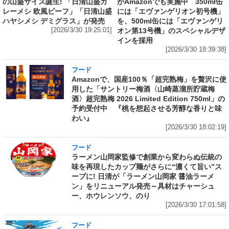
の山盛サイズ誕生! 「日清山盛カ
がAmazonでも実施中 350ml缶
レーメシ 欧風ビーフ」「日清山盛
には「エヴァンゲリオン初号機」
ハヤシメシ デミグラス」が発売
を、500ml缶には「エヴァンゲリ
[2026/3/30 19:25:01]
オン第13号機」のスペシャルデザ
インを採用
[2026/3/30 18:39:38]
フード
Amazonで、国産100％「超完熟梅」を贅沢に使
用した「サントリー梅酒〈山崎蒸溜所貯蔵梅
酒〉超完熟梅 2026 Limited Edition 750ml」の
予約受付中 『桃を想起させる芳醇な香りと味
わい』
[2026/3/30 18:02:19]
フード
ラーメン山岡家監修で創業から変わらぬ伝統の
味を再現したカップ麺がさらに“濃くて旨い”ス
ープに! 日清が「ラーメン山岡家 醤油ラーメ
ン」をリニューアル発売～具材はチャーシュ
ー、ホウレンソウ、のり
[2026/3/30 17:01:58]
フード