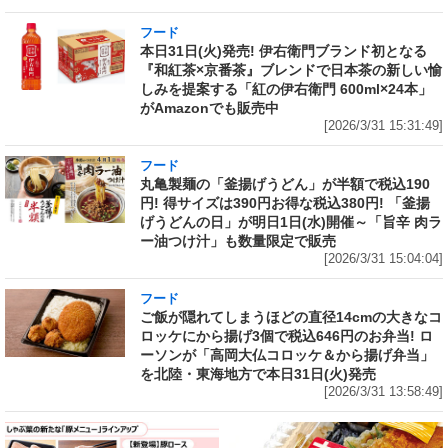
フード
本日31日(火)発売! 伊右衛門ブランド初となる
『和紅茶×京番茶』ブレンドで日本茶の新しい愉
しみを提案する「紅の伊右衛門 600ml×24本」
がAmazonでも販売中
[2026/3/31 15:31:49]
フード
丸亀製麺の「釜揚げうどん」が半額で税込190
円! 得サイズは390円お得な税込380円! 「釜揚
げうどんの日」が明日1日(水)開催～「旨辛 肉ラ
ー油つけ汁」も数量限定で販売
[2026/3/31 15:04:04]
フード
ご飯が隠れてしまうほどの直径14cmの大きなコ
ロッケにから揚げ3個で税込646円のお弁当! ロ
ーソンが「高岡大仏コロッケ＆から揚げ弁当」
を北陸・東海地方で本日31日(火)発売
[2026/3/31 13:58:49]