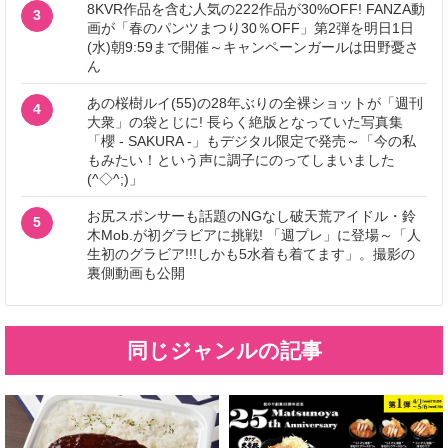
8KVR作品を含む人気の222作品が30%OFF! FANZA動
3
画が「春のパンツまつり30％OFF」第2弾を明日1日
(水)朝9:59まで開催～キャンペーンガールは田野憂さ
ん
あの桜樹ルイ(55)の28年ぶりの全裸ショットが「週刊
4
大衆」の袋とじに! 長らく絶版となっていた写真集
「櫻 - SAKURA -」もデジタル限定で発売～「今の私
もみたい！という声に調子にのってしまいました
(^◇^;)」
お尻スポンサーも話題のNGなし破天荒アイドル・鈴
5
木Mob.が初グラビアに挑戦! 「週プレ」に登場～「人
生初のグラビア!!!しかも5水着も着てます」。撮影の
裏側動画も公開
同じジャンルの記事