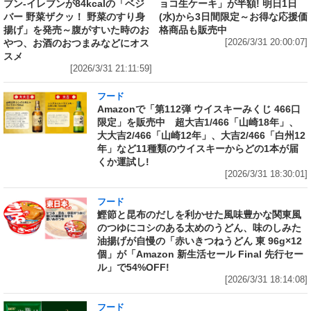
ブン‐イレブンが84kcalの「ベジ
ョコ生ケーキ」が半額! 明日1日
バー 野菜ザクッ！ 野菜のすり身
(水)から3日間限定～お得な応援価
揚げ」を発売～腹がすいた時のお
格商品も販売中
やつ、お酒のおつまみなどにオス
[2026/3/31 20:00:07]
スメ
[2026/3/31 21:11:59]
フード
Amazonで「第112弾 ウイスキーみくじ 466口
限定」を販売中 超大吉1/466「山崎18年」、
大大吉2/466「山崎12年」、大吉2/466「白州12
年」など11種類のウイスキーからどの1本が届
くか運試し!
[2026/3/31 18:30:01]
フード
鰹節と昆布のだしを利かせた風味豊かな関東風
のつゆにコシのある太めのうどん、味のしみた
油揚げが自慢の「赤いきつねうどん 東 96g×12
個」が「Amazon 新生活セール Final 先行セー
ル」で54%OFF!
[2026/3/31 18:14:08]
フード