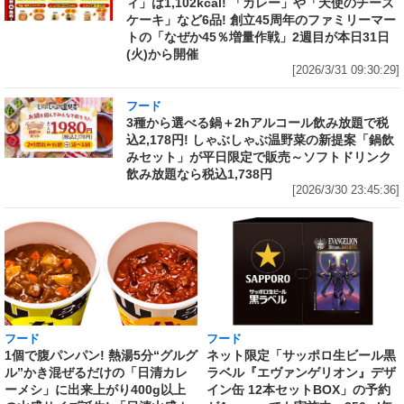
ィ」は1,102kcal! 「カレー」や「天使のチーズ
ケーキ」など6品! 創立45周年のファミリーマー
トの「なぜか45％増量作戦」2週目が本日31日
(火)から開催
[2026/3/31 09:30:29]
フード
3種から選べる鍋＋2hアルコール飲み放題で税
込2,178円! しゃぶしゃぶ温野菜の新提案「鍋飲
みセット」が平日限定で販売～ソフトドリンク
飲み放題なら税込1,738円
[2026/3/30 23:45:36]
フード
フード
1個で腹パンパン! 熱湯5分“グルグ
ネット限定「サッポロ生ビール黒
ル”かき混ぜるだけの「日清カレ
ラベル『エヴァンゲリオン』デザ
ーメシ」に出来上がり400g以上
イン缶 12本セットBOX」の予約