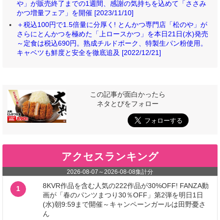
や」が販売終了までの1週間、感謝の気持ちを込めて「ささみ
かつ増量フェア」を開催 [2023/11/10]
＋税込100円で1.5倍量に分厚く! とんかつ専門店「松のや」が
さらにとんかつを極めた「上ロースかつ」を本日21日(水)発売
～定食は税込690円。熟成チルドポーク、特製生パン粉使用。
キャベツも鮮度と安全を徹底追及 [2022/12/21]
この記事が面白かったら
ネタとぴをフォロー
アクセスランキング
2026-08-07
～
2026-08-08
集計分
8KVR作品を含む人気の222作品が30%OFF! FANZA動
1
画が「春のパンツまつり30％OFF」第2弾を明日1日
(水)朝9:59まで開催～キャンペーンガールは田野憂さ
ん