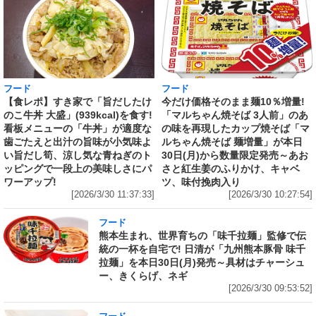
フード
フード
【食レポ】すき家で「旨だしたけ
今だけ価格そのまま麺10％増量!
のこ牛丼 大盛」(939kcal)を食す!
「マルちゃん焼そば 3人前」のあ
看板メニューの「牛丼」が適度な
の味を再現したカップ焼そば「マ
歯ごたえと出汁の旨味が小気味よ
ルちゃん焼そば 麺増量」が本日
い旨だし筍、涼し気な青ねぎのト
30日(月)から数量限定発売～あお
ッピングで一段上の美味しさにパ
さと紅生姜のふりかけ、キャベ
ワーアップ!
ツ、味付挽肉入り
[2026/3/30 11:37:33]
[2026/3/30 10:27:54]
フード
熊本生まれ、世界育ちの「味千拉麺」監修で伝
統の一杯を自宅で! 日清が「九州熊本豚骨 味千
拉麺」を本日30日(月)発売～具材はチャーシュ
ー、きくらげ、ネギ
[2026/3/30 09:53:52]