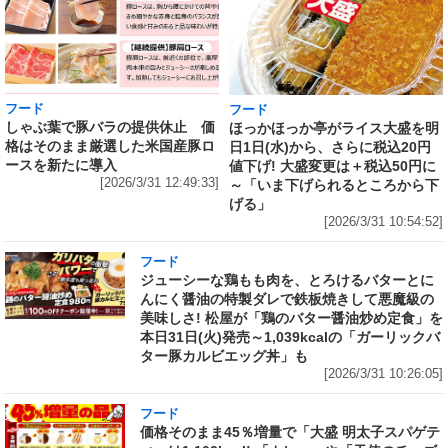
フード
フード
しゃぶ葉で豚バラの提供休止 価
ほっかほっか亭がライス大盛を明
格はそのまま厳選した米国産豚ロ
日1日(水)から、さらに税込20円
ースを新たに導入
値下げ! 大盛変更は＋税込50円に
[2026/3/31 12:49:33]
～「いま下げられるところから下
げる」
[2026/3/31 10:54:52]
フード
ジューシーな鶏もも肉を、とろけるバターとに
んにく醤油の特製ダレで鉄板焼きして悪魔級の
美味しさ! 松屋が「鶏のバター醤油炒め定食」を
本日31日(火)発売～1,039kcalの「ガーリックバ
ター豚カルビエッグ丼」も
[2026/3/31 10:26:05]
フード
価格そのまま45％増量で「大盛 明太子スパゲテ