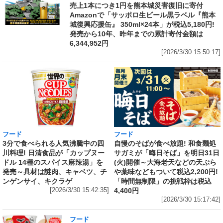
売上1本につき1円を熊本城災害復旧に寄付
Amazonで「サッポロ生ビール黒ラベル『熊本
城復興応援缶』 350ml×24本」が税込5,180円!
発売から10年、昨年までの累計寄付金額は
6,344,952円
[2026/3/30 15:50:17]
フード
フード
3分で食べられる人気沸騰中の四
自慢のそばが食べ放題! 和食麺処
川料理! 日清食品が「カップヌー
サガミが「晦日そば」を明日31日
ドル 14種のスパイス麻辣湯」を
(火)開催～大海老天などの天ぷら
発売～具材は謎肉、キャベツ、チ
や薬味などもついて税込2,200円!
ンゲンサイ、キクラゲ
「時間無制限」の挑戦枠は税込
[2026/3/30 15:42:35]
4,400円
[2026/3/30 15:17:42]
フード