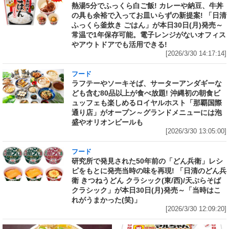
熱湯5分でふっくら白ご飯! カレーや納豆、牛丼
の具も余裕で入ってお皿いらずの新提案! 「日清
ふっくら釜炊き ごはん」が本日30日(月)発売～
常温で1年保存可能。電子レンジがないオフィス
やアウトドアでも活用できる!
[2026/3/30 14:17:14]
フード
ラフテーやソーキそば、サーターアンダギーな
ども含む80品以上が食べ放題! 沖縄初の朝食ビ
ュッフェも楽しめるロイヤルホスト「那覇国際
通り店」がオープン～グランドメニューには泡
盛やオリオンビールも
[2026/3/30 13:05:00]
フード
研究所で発見された50年前の「どん兵衛」レシ
ピをもとに発売当時の味を再現! 「日清のどん兵
衛 きつねうどん クラシック(東/西)/天ぷらそば
クラシック」が本日30日(月)発売～「当時はこ
れがうまかった(笑)」
[2026/3/30 12:09:20]