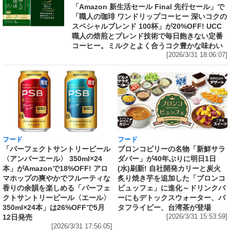
「Amazon 新生活セール Final 先行セール」で
「職人の珈琲 ワンドリップコーヒー 深いコクの
スペシャルブレンド 100杯」が20%OFF! UCC
職人の焙煎とブレンド技術で毎日飽きない定番
コーヒー。ミルクとよく合うコク豊かな味わい
[2026/3/31 18:06:07]
フード
フード
「パーフェクトサントリービール
ブロンコビリーの名物「新鮮サラ
〈アンバーエール〉 350ml×24
ダバー」が40年ぶりに明日1日
本」がAmazonで18%OFF! アロ
(水)刷新! 自社開発カリーと炭火
マホップの爽やかでフルーティな
炙り焼き芋を追加した「ブロンコ
香りの余韻を楽しめる「パーフェ
ビュッフェ」に進化～ドリンクバ
クトサントリービール〈エール〉
ーにもデトックスウォーター、バ
350ml×24本」は26%OFFで5月
タフライピー、台湾茶が登場
12日発売
[2026/3/31 15:53:59]
[2026/3/31 17:56:05]