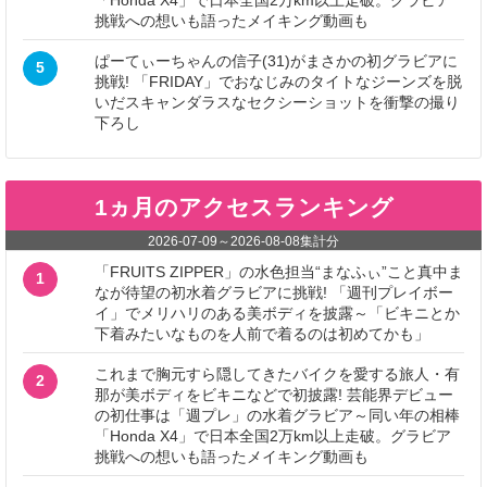
挑戦への想いも語ったメイキング動画も
ぱーてぃーちゃんの信子(31)がまさかの初グラビアに
5
挑戦! 「FRIDAY」でおなじみのタイトなジーンズを脱
いだスキャンダラスなセクシーショットを衝撃の撮り
下ろし
1ヵ月のアクセスランキング
2026-07-09
～
2026-08-08
集計分
「FRUITS ZIPPER」の水色担当“まなふぃ”こと真中ま
1
なが待望の初水着グラビアに挑戦! 「週刊プレイボー
イ」でメリハリのある美ボディを披露～「ビキニとか
下着みたいなものを人前で着るのは初めてかも」
これまで胸元すら隠してきたバイクを愛する旅人・有
2
那が美ボディをビキニなどで初披露! 芸能界デビュー
の初仕事は「週プレ」の水着グラビア～同い年の相棒
「Honda X4」で日本全国2万km以上走破。グラビア
挑戦への想いも語ったメイキング動画も