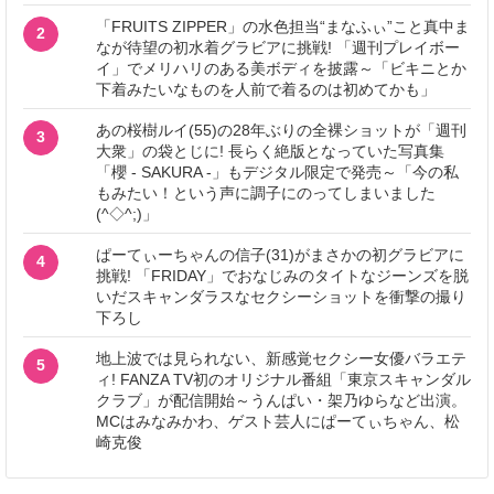
「FRUITS ZIPPER」の水色担当“まなふぃ”こと真中ま
2
なが待望の初水着グラビアに挑戦! 「週刊プレイボー
イ」でメリハリのある美ボディを披露～「ビキニとか
下着みたいなものを人前で着るのは初めてかも」
あの桜樹ルイ(55)の28年ぶりの全裸ショットが「週刊
3
大衆」の袋とじに! 長らく絶版となっていた写真集
「櫻 - SAKURA -」もデジタル限定で発売～「今の私
もみたい！という声に調子にのってしまいました
(^◇^;)」
ぱーてぃーちゃんの信子(31)がまさかの初グラビアに
4
挑戦! 「FRIDAY」でおなじみのタイトなジーンズを脱
いだスキャンダラスなセクシーショットを衝撃の撮り
下ろし
地上波では見られない、新感覚セクシー女優バラエテ
5
ィ! FANZA TV初のオリジナル番組「東京スキャンダル
クラブ」が配信開始～うんぱい・架乃ゆらなど出演。
MCはみなみかわ、ゲスト芸人にぱーてぃちゃん、松
崎克俊