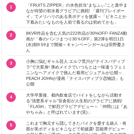
「FRUITS ZIPPER」の水色担当“まなふぃ”こと真中ま
1
なが待望の初水着グラビアに挑戦! 「週刊プレイボー
イ」でメリハリのある美ボディを披露～「ビキニとか
下着みたいなものを人前で着るのは初めてかも」
8KVR作品を含む人気の222作品が30%OFF! FANZA動
2
画が「春のパンツまつり30％OFF」第2弾を明日1日
(水)朝9:59まで開催～キャンペーンガールは田野憂さ
ん
小胸に悩むギャル芸人 エルフ荒川が“ナイスバディブ
3
ラ”で大変身! 薄めメイクでいつもとは一味違うフェミ
ニンなヘアメイクで挑んだ着用ビジュアルが公開～
PEACH JOHNが漫画「ナイスバディブラ恋物語」も
公開
大学卒業後、都内飲食店でバイトをしながら活動す
4
る“清楚系ギャル”笹倉彩が人生初のグラビアに挑戦!
「FLASH」で鮮烈グラビアデビュー～「仲間には『あ
やちゃみ』と呼ばれています(笑)」
これまで胸元すら隠してきたバイクを愛する旅人・有
5
那が美ボディをビキニなどで初披露! 芸能界デビュー