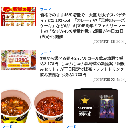
フード
価格そのまま45％増量で「大盛 明太子スパゲテ
ィ」は1,102kcal! 「カレー」や「天使のチーズ
ケーキ」など6品! 創立45周年のファミリーマー
トの「なぜか45％増量作戦」2週目が本日31日
(火)から開催
[2026/3/31 09:30:29]
フード
3種から選べる鍋＋2hアルコール飲み放題で税
込2,178円! しゃぶしゃぶ温野菜の新提案「鍋飲
みセット」が平日限定で販売～ソフトドリンク
飲み放題なら税込1,738円
[2026/3/30 23:45:36]
フード
フード