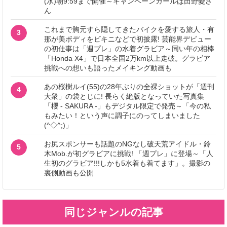
(水)朝9:59まで開催～キャンペーンガールは田野憂さ
ん
これまで胸元すら隠してきたバイクを愛する旅人・有
3
那が美ボディをビキニなどで初披露! 芸能界デビュー
の初仕事は「週プレ」の水着グラビア～同い年の相棒
「Honda X4」で日本全国2万km以上走破。グラビア
挑戦への想いも語ったメイキング動画も
あの桜樹ルイ(55)の28年ぶりの全裸ショットが「週刊
4
大衆」の袋とじに! 長らく絶版となっていた写真集
「櫻 - SAKURA -」もデジタル限定で発売～「今の私
もみたい！という声に調子にのってしまいました
(^◇^;)」
お尻スポンサーも話題のNGなし破天荒アイドル・鈴
5
木Mob.が初グラビアに挑戦! 「週プレ」に登場～「人
生初のグラビア!!!しかも5水着も着てます」。撮影の
裏側動画も公開
同じジャンルの記事