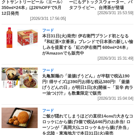
クトサントリービール〈エール〉
ーにもデトックスウォーター、バ
350ml×24本」は26%OFFで5月
タフライピー、台湾茶が登場
12日発売
[2026/3/31 15:53:59]
[2026/3/31 17:56:05]
フード
本日31日(火)発売! 伊右衛門ブランド初となる
『和紅茶×京番茶』ブレンドで日本茶の新しい愉
しみを提案する「紅の伊右衛門 600ml×24本」
がAmazonでも販売中
[2026/3/31 15:31:49]
フード
丸亀製麺の「釜揚げうどん」が半額で税込190
円! 得サイズは390円お得な税込380円! 「釜揚
げうどんの日」が明日1日(水)開催～「旨辛 肉ラ
ー油つけ汁」も数量限定で販売
[2026/3/31 15:04:04]
フード
ご飯が隠れてしまうほどの直径14cmの大きなコ
ロッケにから揚げ3個で税込646円のお弁当! ロ
ーソンが「高岡大仏コロッケ＆から揚げ弁当」
を北陸・東海地方で本日31日(火)発売