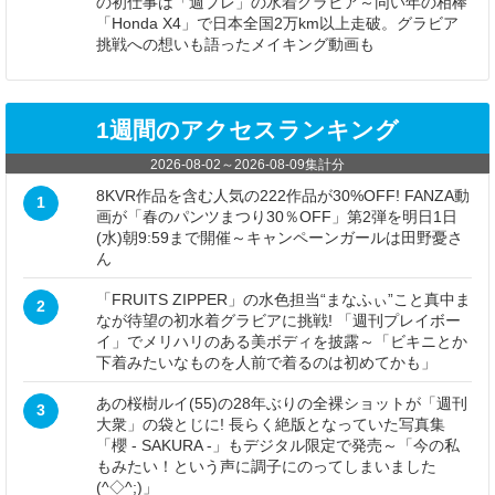
の初仕事は「週プレ」の水着グラビア～同い年の相棒
「Honda X4」で日本全国2万km以上走破。グラビア
挑戦への想いも語ったメイキング動画も
1週間のアクセスランキング
2026-08-02
～
2026-08-09
集計分
8KVR作品を含む人気の222作品が30%OFF! FANZA動
1
画が「春のパンツまつり30％OFF」第2弾を明日1日
(水)朝9:59まで開催～キャンペーンガールは田野憂さ
ん
「FRUITS ZIPPER」の水色担当“まなふぃ”こと真中ま
2
なが待望の初水着グラビアに挑戦! 「週刊プレイボー
イ」でメリハリのある美ボディを披露～「ビキニとか
下着みたいなものを人前で着るのは初めてかも」
あの桜樹ルイ(55)の28年ぶりの全裸ショットが「週刊
3
大衆」の袋とじに! 長らく絶版となっていた写真集
「櫻 - SAKURA -」もデジタル限定で発売～「今の私
もみたい！という声に調子にのってしまいました
(^◇^;)」