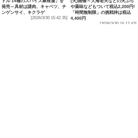
[2026/3/30 15:42:35]
4,400円
[2026/3/30 15:17:42]
フード
熱湯5分でふっくら白ご飯! カレーや納豆、牛丼
の具も余裕で入ってお皿いらずの新提案! 「日清
ふっくら釜炊き ごはん」が本日30日(月)発売～
常温で1年保存可能。電子レンジがないオフィス
やアウトドアでも活用できる!
[2026/3/30 14:17:14]
フード
ラフテーやソーキそば、サーターアンダギーな
ども含む80品以上が食べ放題! 沖縄初の朝食ビ
ュッフェも楽しめるロイヤルホスト「那覇国際
通り店」がオープン～グランドメニューには泡
盛やオリオンビールも
[2026/3/30 13:05:00]
フード
研究所で発見された50年前の「どん兵衛」レシ
ピをもとに発売当時の味を再現! 「日清のどん兵
衛 きつねうどん クラシック(東/西)/天ぷらそば
クラシック」が本日30日(月)発売～「当時はこ