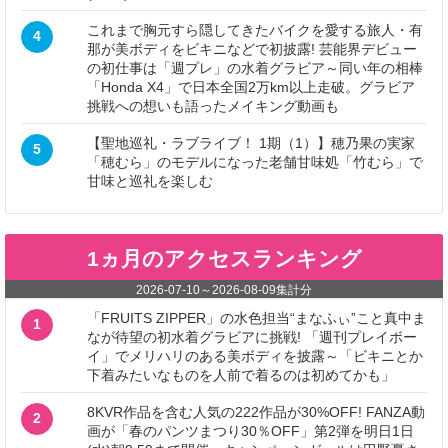
これまで胸元すら隠してきたバイクを愛する旅人・有
4
那が美ボディをビキニなどで初披露! 芸能界デビュー
の初仕事は「週プレ」の水着グラビア～同い年の相棒
「Honda X4」で日本全国2万km以上走破。グラビア
挑戦への想いも語ったメイキング動画も
【聖地巡礼・ラブライブ！ 1期（1）】穂乃果の実家
5
「穂むら」のモデルになった老舗甘味処「竹むら」で
甘味と巡礼を楽しむ
1ヵ月のアクセスランキング
2026-07-10
～
2026-08-09
集計分
「FRUITS ZIPPER」の水色担当“まなふぃ”こと真中ま
1
なが待望の初水着グラビアに挑戦! 「週刊プレイボー
イ」でメリハリのある美ボディを披露～「ビキニとか
下着みたいなものを人前で着るのは初めてかも」
8KVR作品を含む人気の222作品が30%OFF! FANZA動
2
画が「春のパンツまつり30％OFF」第2弾を明日1日