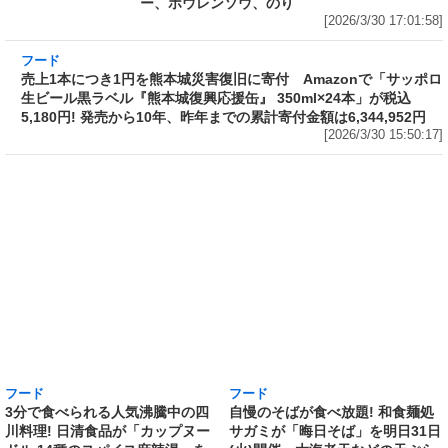
ー、ホウレンソウ、のり
[2026/3/30 17:01:58]
フード
売上1本につき1円を熊本城災害復旧に寄付
Amazonで「サッポロ生ビール黒ラベル『熊本
城復興応援缶』 350ml×24本」が税込5,180円!
発売から10年、昨年までの累計寄付金額は
6,344,952円
[2026/3/30 15:50:17]
フード
フード
3分で食べられる人気沸騰中の四
自慢のそばが食べ放題! 和食麺処
川料理! 日清食品が「カップヌー
サガミが「晦日そば」を明日31日
ドル 14種のスパイス麻辣湯」を
(火)開催～大海老天などの天ぷら
発売～具材は謎肉、キャベツ、チ
や薬味などもついて税込2,200円!
ンゲンサイ、キクラゲ
「時間無制限」の挑戦枠は税込