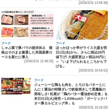
[2026/3/31 13:58:49]
フード
フード
しゃぶ葉で豚バラの提供休止 価
ほっかほっか亭がライス大盛を明
格はそのまま厳選した米国産豚ロ
日1日(水)から、さらに税込20円
ースを新たに導入
値下げ! 大盛変更は＋税込50円に
[2026/3/31 12:49:33]
～「いま下げられるところから下
げる」
[2026/3/31 10:54:52]
フード
ジューシーな鶏もも肉を、とろけるバターとに
んにく醤油の特製ダレで鉄板焼きして悪魔級の
美味しさ! 松屋が「鶏のバター醤油炒め定食」を
本日31日(火)発売～1,039kcalの「ガーリックバ
ター豚カルビエッグ丼」も
[2026/3/31 10:26:05]