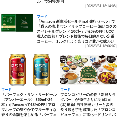
ル」で54%OFF!
[2026/3/31 18:14:08]
フード
「Amazon 新生活セール Final 先行セール」で
「職人の珈琲 ワンドリップコーヒー 深いコクの
スペシャルブレンド 100杯」が20%OFF! UCC
職人の焙煎とブレンド技術で毎日飽きない定番
コーヒー。ミルクとよく合うコク豊かな味わい
[2026/3/31 18:06:07]
フード
フード
「パーフェクトサントリービール
ブロンコビリーの名物「新鮮サラ
〈アンバーエール〉 350ml×24
ダバー」が40年ぶりに明日1日
本」がAmazonで18%OFF! アロ
(水)刷新! 自社開発カリーと炭火
マホップの爽やかでフルーティな
炙り焼き芋を追加した「ブロンコ
香りの余韻を楽しめる「パーフェ
ビュッフェ」に進化～ドリンクバ