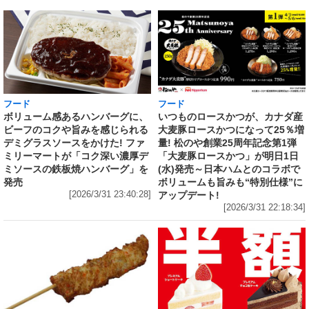
フード
フード
いつものロースかつが、カナダ産
ボリューム感あるハンバーグに、
大麦豚ロースかつになって25％増
ビーフのコクや旨みを感じられる
量! 松のや創業25周年記念第1弾
デミグラスソースをかけた! ファ
「大麦豚ロースかつ」が明日1日
ミリーマートが「コク深い濃厚デ
(水)発売～日本ハムとのコラボで
ミソースの鉄板焼ハンバーグ」を
ボリュームも旨みも“特別仕様”に
発売
アップデート!
[2026/3/31 23:40:28]
[2026/3/31 22:18:34]