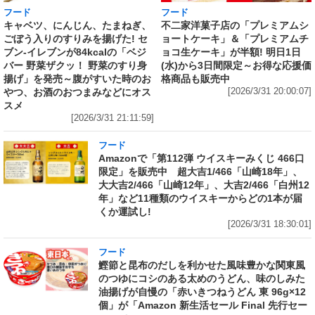
フード
フード
キャベツ、にんじん、たまねぎ、
不二家洋菓子店の「プレミアムシ
ごぼう入りのすりみを揚げた! セ
ョートケーキ」＆「プレミアムチ
ブン‐イレブンが84kcalの「ベジ
ョコ生ケーキ」が半額! 明日1日
バー 野菜ザクッ！ 野菜のすり身
(水)から3日間限定～お得な応援価
揚げ」を発売～腹がすいた時のお
格商品も販売中
やつ、お酒のおつまみなどにオス
[2026/3/31 20:00:07]
スメ
[2026/3/31 21:11:59]
フード
Amazonで「第112弾 ウイスキーみくじ 466口
限定」を販売中 超大吉1/466「山崎18年」、
大大吉2/466「山崎12年」、大吉2/466「白州12
年」など11種類のウイスキーからどの1本が届
くか運試し!
[2026/3/31 18:30:01]
フード
鰹節と昆布のだしを利かせた風味豊かな関東風
のつゆにコシのある太めのうどん、味のしみた
油揚げが自慢の「赤いきつねうどん 東 96g×12
個」が「Amazon 新生活セール Final 先行セー