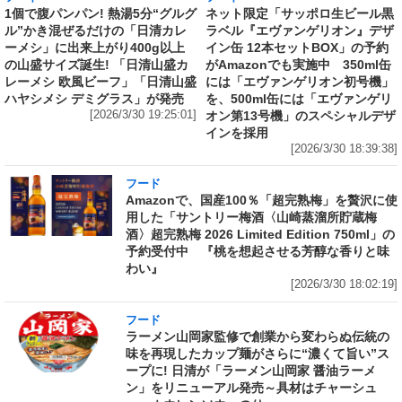
1個で腹パンパン! 熱湯5分“グルグ
ネット限定「サッポロ生ビール黒
ル”かき混ぜるだけの「日清カレ
ラベル『エヴァンゲリオン』デザ
ーメシ」に出来上がり400g以上
イン缶 12本セットBOX」の予約
の山盛サイズ誕生! 「日清山盛カ
がAmazonでも実施中 350ml缶
レーメシ 欧風ビーフ」「日清山盛
には「エヴァンゲリオン初号機」
ハヤシメシ デミグラス」が発売
を、500ml缶には「エヴァンゲリ
[2026/3/30 19:25:01]
オン第13号機」のスペシャルデザ
インを採用
[2026/3/30 18:39:38]
フード
Amazonで、国産100％「超完熟梅」を贅沢に使
用した「サントリー梅酒〈山崎蒸溜所貯蔵梅
酒〉超完熟梅 2026 Limited Edition 750ml」の
予約受付中 『桃を想起させる芳醇な香りと味
わい』
[2026/3/30 18:02:19]
フード
ラーメン山岡家監修で創業から変わらぬ伝統の
味を再現したカップ麺がさらに“濃くて旨い”ス
ープに! 日清が「ラーメン山岡家 醤油ラーメ
ン」をリニューアル発売～具材はチャーシュ