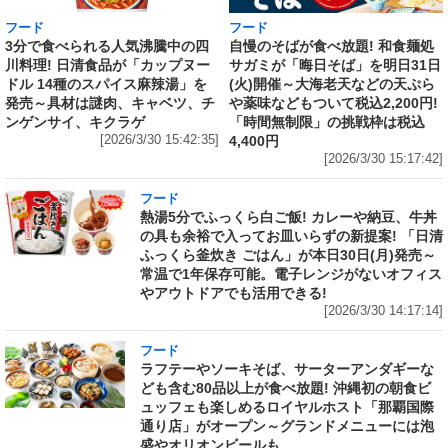
フード
フード
3分で食べられる人気沸騰中の四
自慢のそばが食べ放題! 和食麺処
川料理! 日清食品が「カップヌー
サガミが「晦日そば」を明日31日
ドル 14種のスパイス麻辣湯」を
(火)開催～大海老天などの天ぷら
発売～具材は謎肉、キャベツ、チ
や薬味などもついて税込2,200円!
ンゲンサイ、キクラゲ
「時間無制限」の挑戦枠は税込
[2026/3/30 15:42:35]
4,400円
[2026/3/30 15:17:42]
フード
熱湯5分でふっくら白ご飯! カレーや納豆、牛丼
の具も余裕で入ってお皿いらずの新提案! 「日清
ふっくら釜炊き ごはん」が本日30日(月)発売～
常温で1年保存可能。電子レンジがないオフィス
やアウトドアでも活用できる!
[2026/3/30 14:17:14]
フード
ラフテーやソーキそば、サーターアンダギーな
ども含む80品以上が食べ放題! 沖縄初の朝食ビ
ュッフェも楽しめるロイヤルホスト「那覇国際
通り店」がオープン～グランドメニューには泡
盛やオリオンビールも