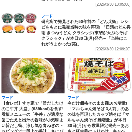
[2026/3/30 13:05:00]
フード
研究所で発見された50年前の「どん兵衛」レシ
ピをもとに発売当時の味を再現! 「日清のどん兵
衛 きつねうどん クラシック(東/西)/天ぷらそば
クラシック」が本日30日(月)発売～「当時はこ
れがうまかった(笑)」
[2026/3/30 12:09:20]
フード
フード
【食レポ】すき家で「旨だしたけ
今だけ価格そのまま麺10％増量!
のこ牛丼 大盛」(939kcal)を食す!
「マルちゃん焼そば 3人前」のあ
看板メニューの「牛丼」が適度な
の味を再現したカップ焼そば「マ
歯ごたえと出汁の旨味が小気味よ
ルちゃん焼そば 麺増量」が本日
い旨だし筍、涼し気な青ねぎのト
30日(月)から数量限定発売～あお
ッピングで一段上の美味しさにパ
さと紅生姜のふりかけ、キャベ