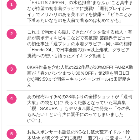
「FRUITS ZIPPER」の水色担当“まなふぃ”こと真中ま
1
なが待望の初水着グラビアに挑戦! 「週刊プレイボー
イ」でメリハリのある美ボディを披露～「ビキニとか
下着みたいなものを人前で着るのは初めてかも」
これまで胸元すら隠してきたバイクを愛する旅人・有
2
那が美ボディをビキニなどで初披露! 芸能界デビュー
の初仕事は「週プレ」の水着グラビア～同い年の相棒
「Honda X4」で日本全国2万km以上走破。グラビア
挑戦への想いも語ったメイキング動画も
8KVR作品を含む人気の222作品が30%OFF! FANZA動
3
画が「春のパンツまつり30％OFF」第2弾を明日1日
(水)朝9:59まで開催～キャンペーンガールは田野憂さ
ん
あの桜樹ルイ(55)の28年ぶりの全裸ショットが「週刊
4
大衆」の袋とじに! 長らく絶版となっていた写真集
「櫻 - SAKURA -」もデジタル限定で発売～「今の私
もみたい！という声に調子にのってしまいました
(^◇^;)」
お尻スポンサーも話題のNGなし破天荒アイドル・鈴
5
木Mob.が初グラビアに挑戦! 「週プレ」に登場～「人