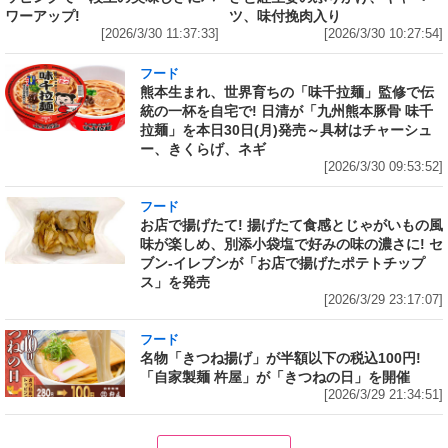
ワーアップ!
ツ、味付挽肉入り
[2026/3/30 11:37:33]
[2026/3/30 10:27:54]
フード
熊本生まれ、世界育ちの「味千拉麺」監修で伝
統の一杯を自宅で! 日清が「九州熊本豚骨 味千
拉麺」を本日30日(月)発売～具材はチャーシュ
ー、きくらげ、ネギ
[2026/3/30 09:53:52]
フード
お店で揚げたて! 揚げたて食感とじゃがいもの風
味が楽しめ、別添小袋塩で好みの味の濃さに! セ
ブン‐イレブンが「お店で揚げたポテトチップ
ス」を発売
[2026/3/29 23:17:07]
フード
名物「きつね揚げ」が半額以下の税込100円!
「自家製麺 杵屋」が「きつねの日」を開催
[2026/3/29 21:34:51]