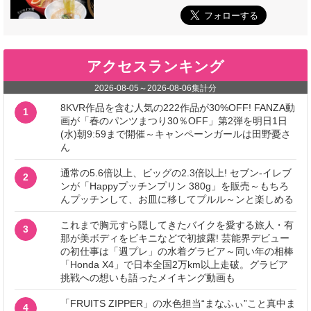
アクセスランキング
2026-08-05
～
2026-08-06
集計分
8KVR作品を含む人気の222作品が30%OFF! FANZA動
1
画が「春のパンツまつり30％OFF」第2弾を明日1日
(水)朝9:59まで開催～キャンペーンガールは田野憂さ
ん
通常の5.6倍以上、ビッグの2.3倍以上! セブン‐イレブ
2
ンが「Happyプッチンプリン 380g」を販売～もちろ
んプッチンして、お皿に移してプルル～ンと楽しめる
これまで胸元すら隠してきたバイクを愛する旅人・有
3
那が美ボディをビキニなどで初披露! 芸能界デビュー
の初仕事は「週プレ」の水着グラビア～同い年の相棒
「Honda X4」で日本全国2万km以上走破。グラビア
挑戦への想いも語ったメイキング動画も
「FRUITS ZIPPER」の水色担当“まなふぃ”こと真中ま
4