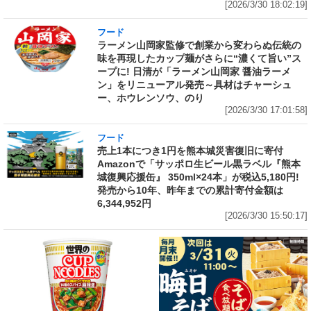
[2026/3/30 18:02:19]
フード
ラーメン山岡家監修で創業から変わらぬ伝統の
味を再現したカップ麺がさらに“濃くて旨い”ス
ープに! 日清が「ラーメン山岡家 醤油ラーメ
ン」をリニューアル発売～具材はチャーシュ
ー、ホウレンソウ、のり
[2026/3/30 17:01:58]
フード
売上1本につき1円を熊本城災害復旧に寄付
Amazonで「サッポロ生ビール黒ラベル『熊本
城復興応援缶』 350ml×24本」が税込5,180円!
発売から10年、昨年までの累計寄付金額は
6,344,952円
[2026/3/30 15:50:17]