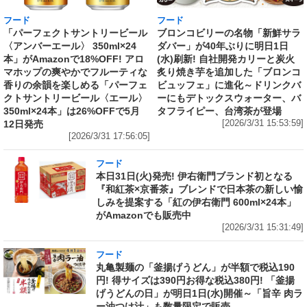
フード
フード
「パーフェクトサントリービール
ブロンコビリーの名物「新鮮サラ
〈アンバーエール〉 350ml×24
ダバー」が40年ぶりに明日1日
本」がAmazonで18%OFF! アロ
(水)刷新! 自社開発カリーと炭火
マホップの爽やかでフルーティな
炙り焼き芋を追加した「ブロンコ
香りの余韻を楽しめる「パーフェ
ビュッフェ」に進化～ドリンクバ
クトサントリービール〈エール〉
ーにもデトックスウォーター、バ
350ml×24本」は26%OFFで5月
タフライピー、台湾茶が登場
12日発売
[2026/3/31 15:53:59]
[2026/3/31 17:56:05]
フード
本日31日(火)発売! 伊右衛門ブランド初となる
『和紅茶×京番茶』ブレンドで日本茶の新しい愉
しみを提案する「紅の伊右衛門 600ml×24本」
がAmazonでも販売中
[2026/3/31 15:31:49]
フード
丸亀製麺の「釜揚げうどん」が半額で税込190
円! 得サイズは390円お得な税込380円! 「釜揚
げうどんの日」が明日1日(水)開催～「旨辛 肉ラ
ー油つけ汁」も数量限定で販売