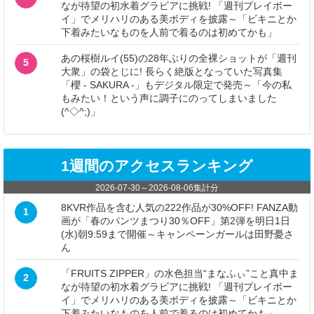
なが待望の初水着グラビアに挑戦! 「週刊プレイボー
イ」でメリハリのある美ボディを披露～「ビキニとか
下着みたいなものを人前で着るのは初めてかも」
あの桜樹ルイ(55)の28年ぶりの全裸ショットが「週刊
5
大衆」の袋とじに! 長らく絶版となっていた写真集
「櫻 - SAKURA -」もデジタル限定で発売～「今の私
もみたい！という声に調子にのってしまいました
(^◇^;)」
1週間のアクセスランキング
2026-07-30
～
2026-08-06
集計分
8KVR作品を含む人気の222作品が30%OFF! FANZA動
1
画が「春のパンツまつり30％OFF」第2弾を明日1日
(水)朝9:59まで開催～キャンペーンガールは田野憂さ
ん
「FRUITS ZIPPER」の水色担当“まなふぃ”こと真中ま
2
なが待望の初水着グラビアに挑戦! 「週刊プレイボー
イ」でメリハリのある美ボディを披露～「ビキニとか
下着みたいなものを人前で着るのは初めてかも」