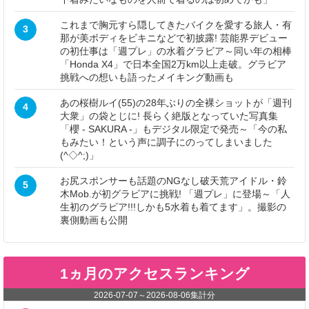
これまで胸元すら隠してきたバイクを愛する旅人・有
3
那が美ボディをビキニなどで初披露! 芸能界デビュー
の初仕事は「週プレ」の水着グラビア～同い年の相棒
「Honda X4」で日本全国2万km以上走破。グラビア
挑戦への想いも語ったメイキング動画も
あの桜樹ルイ(55)の28年ぶりの全裸ショットが「週刊
4
大衆」の袋とじに! 長らく絶版となっていた写真集
「櫻 - SAKURA -」もデジタル限定で発売～「今の私
もみたい！という声に調子にのってしまいました
(^◇^;)」
お尻スポンサーも話題のNGなし破天荒アイドル・鈴
5
木Mob.が初グラビアに挑戦! 「週プレ」に登場～「人
生初のグラビア!!!しかも5水着も着てます」。撮影の
裏側動画も公開
1ヵ月のアクセスランキング
2026-07-07
～
2026-08-06
集計分