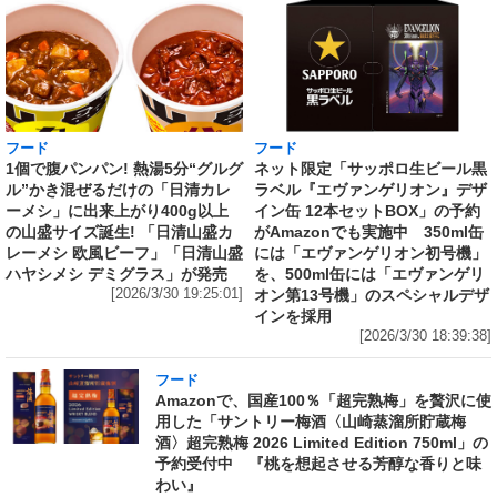
フード
フード
1個で腹パンパン! 熱湯5分“グルグ
ネット限定「サッポロ生ビール黒
ル”かき混ぜるだけの「日清カレ
ラベル『エヴァンゲリオン』デザ
ーメシ」に出来上がり400g以上
イン缶 12本セットBOX」の予約
の山盛サイズ誕生! 「日清山盛カ
がAmazonでも実施中 350ml缶
レーメシ 欧風ビーフ」「日清山盛
には「エヴァンゲリオン初号機」
ハヤシメシ デミグラス」が発売
を、500ml缶には「エヴァンゲリ
[2026/3/30 19:25:01]
オン第13号機」のスペシャルデザ
インを採用
[2026/3/30 18:39:38]
フード
Amazonで、国産100％「超完熟梅」を贅沢に使
用した「サントリー梅酒〈山崎蒸溜所貯蔵梅
酒〉超完熟梅 2026 Limited Edition 750ml」の
予約受付中 『桃を想起させる芳醇な香りと味
わい』