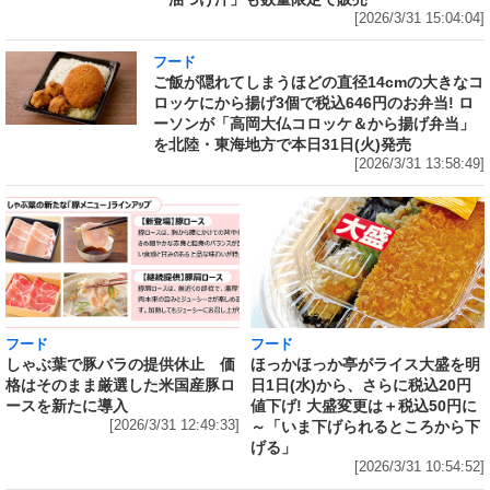
[2026/3/31 15:04:04]
フード
ご飯が隠れてしまうほどの直径14cmの大きなコ
ロッケにから揚げ3個で税込646円のお弁当! ロ
ーソンが「高岡大仏コロッケ＆から揚げ弁当」
を北陸・東海地方で本日31日(火)発売
[2026/3/31 13:58:49]
フード
フード
しゃぶ葉で豚バラの提供休止 価
ほっかほっか亭がライス大盛を明
格はそのまま厳選した米国産豚ロ
日1日(水)から、さらに税込20円
ースを新たに導入
値下げ! 大盛変更は＋税込50円に
[2026/3/31 12:49:33]
～「いま下げられるところから下
げる」
[2026/3/31 10:54:52]