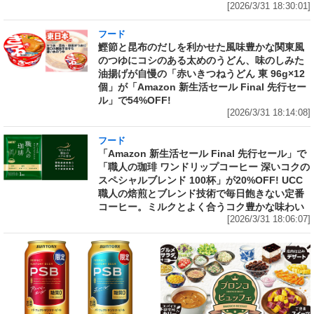
[2026/3/31 18:30:01]
フード
鰹節と昆布のだしを利かせた風味豊かな関東風
のつゆにコシのある太めのうどん、味のしみた
油揚げが自慢の「赤いきつねうどん 東 96g×12
個」が「Amazon 新生活セール Final 先行セー
ル」で54%OFF!
[2026/3/31 18:14:08]
フード
「Amazon 新生活セール Final 先行セール」で
「職人の珈琲 ワンドリップコーヒー 深いコクの
スペシャルブレンド 100杯」が20%OFF! UCC
職人の焙煎とブレンド技術で毎日飽きない定番
コーヒー。ミルクとよく合うコク豊かな味わい
[2026/3/31 18:06:07]