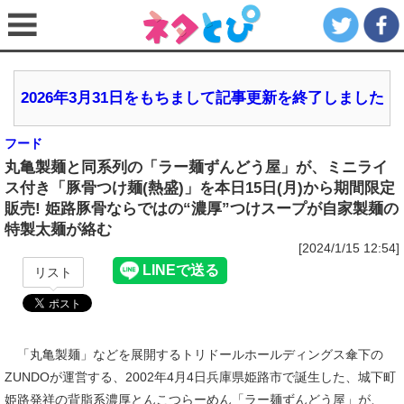
2026年3月31日をもちまして記事更新を終了しました
フード
丸亀製麺と同系列の「ラー麺ずんどう屋」が、ミニライ
ス付き「豚骨つけ麺(熱盛)」を本日15日(月)から期間限定
販売! 姫路豚骨ならではの“濃厚”つけスープが自家製麺の
特製太麺が絡む
[2024/1/15 12:54]
リスト
「丸亀製麺」などを展開するトリドールホールディングス傘下の
ZUNDOが運営する、2002年4月4日兵庫県姫路市で誕生した、城下町
姫路発祥の背脂系濃厚とんこつらーめん「ラー麺ずんどう屋」が、