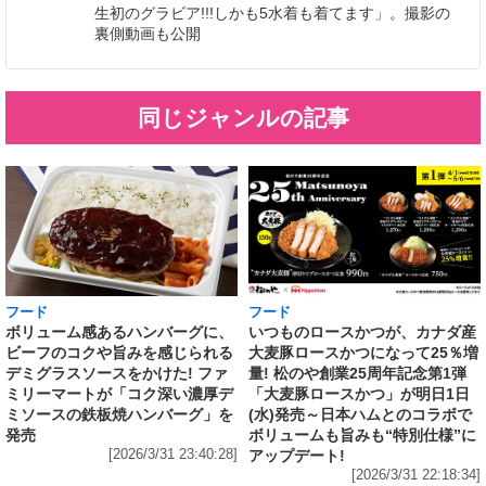
生初のグラビア!!!しかも5水着も着てます」。撮影の
裏側動画も公開
同じジャンルの記事
フード
フード
いつものロースかつが、カナダ産
ボリューム感あるハンバーグに、
大麦豚ロースかつになって25％増
ビーフのコクや旨みを感じられる
量! 松のや創業25周年記念第1弾
デミグラスソースをかけた! ファ
「大麦豚ロースかつ」が明日1日
ミリーマートが「コク深い濃厚デ
(水)発売～日本ハムとのコラボで
ミソースの鉄板焼ハンバーグ」を
ボリュームも旨みも“特別仕様”に
発売
アップデート!
[2026/3/31 23:40:28]
[2026/3/31 22:18:34]