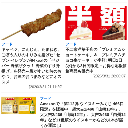
フード
フード
キャベツ、にんじん、たまねぎ、
不二家洋菓子店の「プレミアムシ
ごぼう入りのすりみを揚げた! セ
ョートケーキ」＆「プレミアムチ
ブン‐イレブンが84kcalの「ベジ
ョコ生ケーキ」が半額! 明日1日
バー 野菜ザクッ！ 野菜のすり身
(水)から3日間限定～お得な応援価
揚げ」を発売～腹がすいた時のお
格商品も販売中
やつ、お酒のおつまみなどにオス
[2026/3/31 20:00:07]
スメ
[2026/3/31 21:11:59]
フード
Amazonで「第112弾 ウイスキーみくじ 466口
限定」を販売中 超大吉1/466「山崎18年」、
大大吉2/466「山崎12年」、大吉2/466「白州12
年」など11種類のウイスキーからどの1本が届
くか運試し!