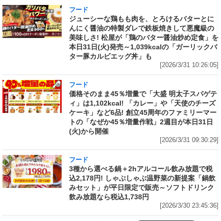
フード
ジューシーな鶏もも肉を、とろけるバターとに
んにく醤油の特製ダレで鉄板焼きして悪魔級の
美味しさ! 松屋が「鶏のバター醤油炒め定食」を
本日31日(火)発売～1,039kcalの「ガーリックバ
ター豚カルビエッグ丼」も
[2026/3/31 10:26:05]
フード
価格そのまま45％増量で「大盛 明太子スパゲテ
ィ」は1,102kcal! 「カレー」や「天使のチーズ
ケーキ」など6品! 創立45周年のファミリーマー
トの「なぜか45％増量作戦」2週目が本日31日
(火)から開催
[2026/3/31 09:30:29]
フード
3種から選べる鍋＋2hアルコール飲み放題で税
込2,178円! しゃぶしゃぶ温野菜の新提案「鍋飲
みセット」が平日限定で販売～ソフトドリンク
飲み放題なら税込1,738円
[2026/3/30 23:45:36]