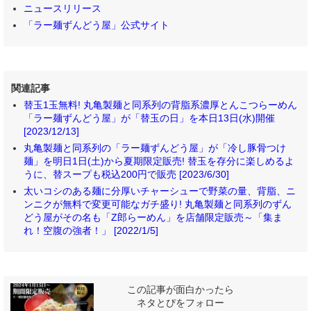
ニュースリリース
「ラー麺ずんどう屋」公式サイト
関連記事
替玉1玉無料! 丸亀製麺と同系列の背脂系濃厚とんこつらーめん
「ラー麺ずんどう屋」が「替玉の日」を本日13日(水)開催
[2023/12/13]
丸亀製麺と同系列の「ラー麺ずんどう屋」が「冷し豚骨つけ
麺」を明日1日(土)から夏期限定販売! 替玉を存分に楽しめるよ
うに、替スープも税込200円で販売 [2023/6/30]
太いコシのある麺に分厚いチャーシューで野菜の量、背脂、ニ
ンニクが無料で変更可能なガチ盛り! 丸亀製麺と同系列のずん
どう屋がその名も「Z郎らーめん」を店舗限定販売～「集ま
れ！空腹の強者！」 [2022/1/5]
この記事が面白かったら
ネタとぴをフォロー