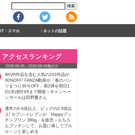
IT・スマホ
ネットの話題
アクセスランキング
2026-08-05
～
2026-08-06
集計分
8KVR作品を含む人気の222作品が
30%OFF! FANZA動画が「春のパン
ツまつり30％OFF」第2弾を明日1
日(水)朝9:59まで開催～キャンペー
ンガールは田野憂さん
通常の5.6倍以上、ビッグの2.3倍以
上! セブン‐イレブンが「Happyプッ
チンプリン 380g」を販売～もちろ
んプッチンして、お皿に移してプル
ル～ンと楽しめる