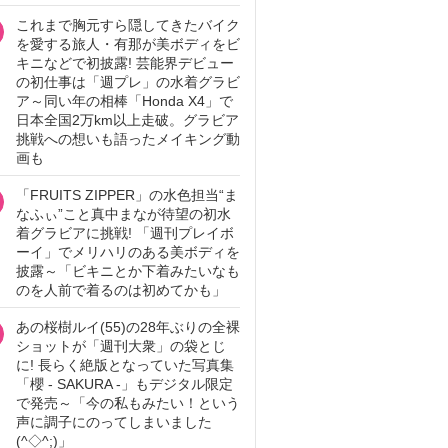
これまで胸元すら隠してきたバイク
を愛する旅人・有那が美ボディをビ
キニなどで初披露! 芸能界デビュー
の初仕事は「週プレ」の水着グラビ
ア～同い年の相棒「Honda X4」で
日本全国2万km以上走破。グラビア
挑戦への想いも語ったメイキング動
画も
「FRUITS ZIPPER」の水色担当“ま
なふぃ”こと真中まなが待望の初水
着グラビアに挑戦! 「週刊プレイボ
ーイ」でメリハリのある美ボディを
披露～「ビキニとか下着みたいなも
のを人前で着るのは初めてかも」
あの桜樹ルイ(55)の28年ぶりの全裸
ショットが「週刊大衆」の袋とじ
に! 長らく絶版となっていた写真集
「櫻 - SAKURA -」もデジタル限定
で発売～「今の私もみたい！という
声に調子にのってしまいました
(^◇^;)」