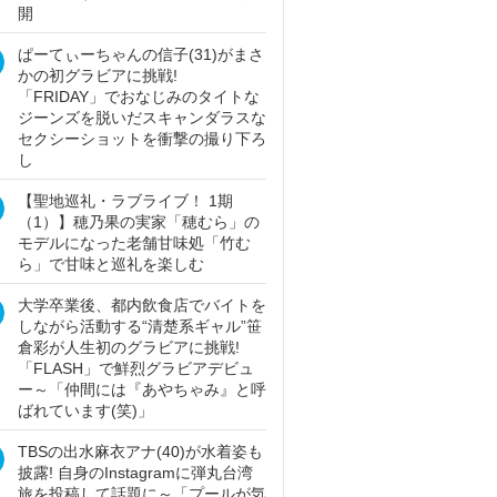
開
ぱーてぃーちゃんの信子(31)がまさ
かの初グラビアに挑戦!
「FRIDAY」でおなじみのタイトな
ジーンズを脱いだスキャンダラスな
セクシーショットを衝撃の撮り下ろ
し
【聖地巡礼・ラブライブ！ 1期
（1）】穂乃果の実家「穂むら」の
モデルになった老舗甘味処「竹む
ら」で甘味と巡礼を楽しむ
大学卒業後、都内飲食店でバイトを
しながら活動する“清楚系ギャル”笹
倉彩が人生初のグラビアに挑戦!
「FLASH」で鮮烈グラビアデビュ
ー～「仲間には『あやちゃみ』と呼
ばれています(笑)」
TBSの出水麻衣アナ(40)が水着姿も
披露! 自身のInstagramに弾丸台湾
旅を投稿して話題に～「プールが気