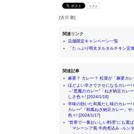
リスト
[古川 敦]
関連リンク
店舗限定キャンペーン一覧
「たっぷり明太タルタルチキン定
関連記事
麻婆？ カレー？ 松屋が「麻婆カレー」税
ほどよい辛さでクセになるカレー! 
～“悪魔のカレー”「ねぎ納豆カレ
しさ色々! [2024/1/18]
辛味の効いた和風だし味のカレー!
カレー”「和風ねぎ納豆カレー」や
色々! [2024/1/17]
“世界で一番おいしい料理”にも選
「マレーシア風 牛肉煮込み -ルンダン-