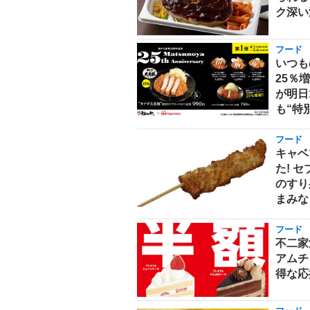
ク深い
フード
いつも
25％
が明日
も“特
フード
キャベ
た! 
のすり
まみな
フード
不二家
アムチ
得な応