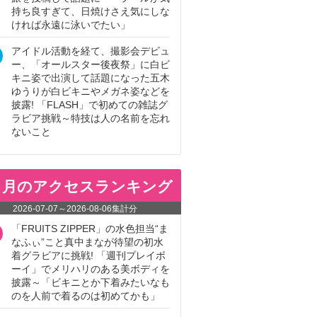
持ち良すぎて、日焼けさえ気にしな
ければ永遠に泳いでたい」
アイドル活動を経て、撮影会デビュ
ー、「オールスター後夜祭」に白ビ
キニ姿で出演して話題になった五木
ゆうりが白ビキニやメガネ姿などを
披露! 「FLASH」で初めての雑誌グ
ラビア挑戦～特技は人の名前を忘れ
ないこと
ヵ月のアクセスランキング
2026-07-07
～
2026-08-06
集計分
「FRUITS ZIPPER」の水色担当“ま
なふぃ”こと真中まなが待望の初水
着グラビアに挑戦! 「週刊プレイボ
ーイ」でメリハリのある美ボディを
披露～「ビキニとか下着みたいなも
のを人前で着るのは初めてかも」