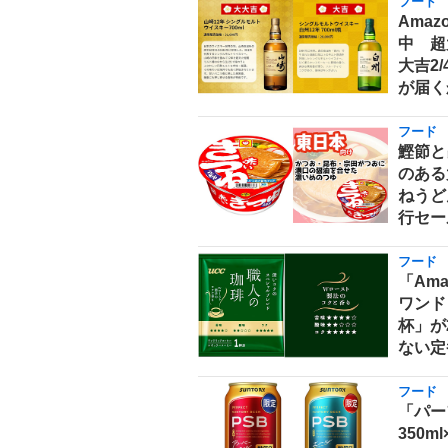
フード
Ama
中 超
大吉2
が届く
フード
鰹節と
のある
ねうどん
行セー
フード
「Am
ワンド
杯」が
ない定
フード
「パー
350m