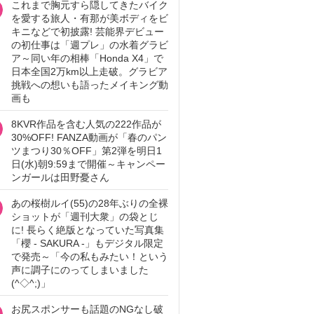
これまで胸元すら隠してきたバイク
を愛する旅人・有那が美ボディをビ
キニなどで初披露! 芸能界デビュー
の初仕事は「週プレ」の水着グラビ
ア～同い年の相棒「Honda X4」で
日本全国2万km以上走破。グラビア
挑戦への想いも語ったメイキング動
画も
8KVR作品を含む人気の222作品が
30%OFF! FANZA動画が「春のパン
ツまつり30％OFF」第2弾を明日1
日(水)朝9:59まで開催～キャンペー
ンガールは田野憂さん
あの桜樹ルイ(55)の28年ぶりの全裸
ショットが「週刊大衆」の袋とじ
に! 長らく絶版となっていた写真集
「櫻 - SAKURA -」もデジタル限定
で発売～「今の私もみたい！という
声に調子にのってしまいました
(^◇^;)」
お尻スポンサーも話題のNGなし破