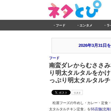
フード
エンタメ
ラ
2026年3月3
フード
南蛮ダレからむささみ
り明太タルタルをかけて
っぷり明太タルタルチ
リスト
松屋フーズの牛めし・カレー・定食・
太タルタルチキン定食」を
55店舗(北