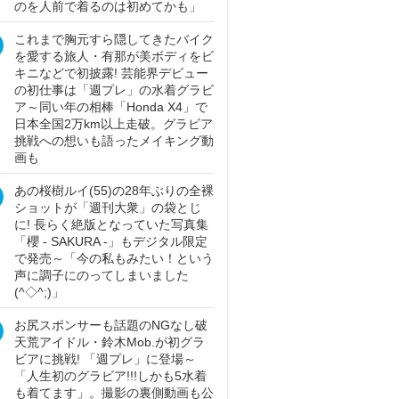
のを人前で着るのは初めてかも」
これまで胸元すら隠してきたバイク
を愛する旅人・有那が美ボディをビ
キニなどで初披露! 芸能界デビュー
の初仕事は「週プレ」の水着グラビ
ア～同い年の相棒「Honda X4」で
日本全国2万km以上走破。グラビア
挑戦への想いも語ったメイキング動
画も
あの桜樹ルイ(55)の28年ぶりの全裸
ショットが「週刊大衆」の袋とじ
に! 長らく絶版となっていた写真集
「櫻 - SAKURA -」もデジタル限定
で発売～「今の私もみたい！という
声に調子にのってしまいました
(^◇^;)」
お尻スポンサーも話題のNGなし破
天荒アイドル・鈴木Mob.が初グラ
ビアに挑戦! 「週プレ」に登場～
「人生初のグラビア!!!しかも5水着
も着てます」。撮影の裏側動画も公