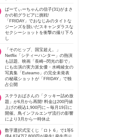
ぱーてぃーちゃんの信子(31)がまさ
かの初グラビアに挑戦!
「FRIDAY」でおなじみのタイトな
ジーンズを脱いだスキャンダラスな
セクシーショットを衝撃の撮り下ろ
し
「そのヒップ、国宝超え。」
Netflix「シティーハンター」の熱演
も話題、映画「長崎─閃光の影で」
にも出演の実力派女優・水崎綾女の
写真集「Euteamo」の完全未発表
の秘蔵ショットが「FRIDAY」で独
占公開
ステラおばさんの「クッキー詰め放
題」が6月から再開! 料金は200円値
上げの税込1,900円に～毎月19日に
開催。鳥インフルエンザ流行の影響
により3月から一時休止
数字選択式宝くじ「ロト 6」で1等5
億4,874万7,800円が発生! 発生売り