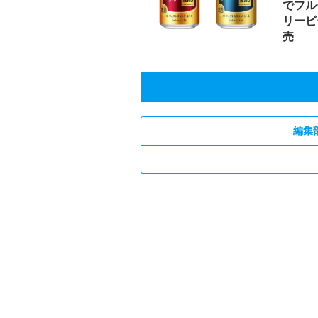
でフル
リービ
売
編集