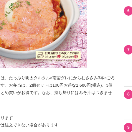
6
7
は、たっぷり明太タルタル×南蛮ダレにからむささみ3本×ごろ
お弁当は、2個セットは100円お得な1,680円(税込)、3個
込)でまとめ買いがお得です。なお、持ち帰りにはみそ汁はつきませ
8
あります
では注文できない場合があります
9