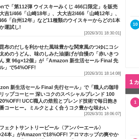
zonで「第112弾 ウイスキーみくじ 466口限定」を販売
大吉1/466「山崎18年」、大大吉2/466「山崎12年」、
/466「白州12年」など11種類のウイスキーからどの1本
10
か運試し!
[2026/3/31 18:30:01]
昆布のだしを利かせた風味豊かな関東風のつゆにコシ
太めのうどん、味のしみた油揚げが自慢の「赤いきつ
 東 96g×12個」が「Amazon 新生活セール Final 先
ル」で54%OFF!
[2026/3/31 18:14:08]
1
azon 新生活セール Final 先行セール」で「職人の珈琲
リップコーヒー 深いコクのスペシャルブレンド 100
20%OFF! UCC職人の焙煎とブレンド技術で毎日飽き
1
番コーヒー。ミルクとよく合うコク豊かな味わい
[2026/3/31 18:06:07]
フェクトサントリービール〈アンバーエール〉
l×24本」がAmazonで18%OFF! アロマホップの爽やか