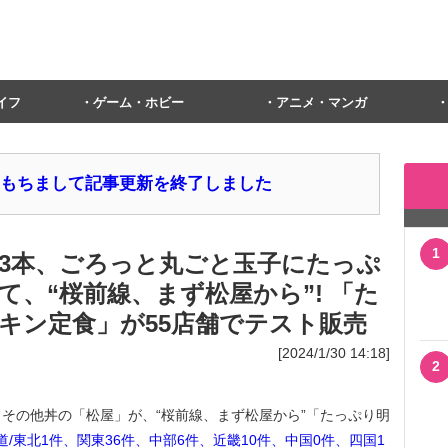
イフ
ゲーム・ホビー
アニメ・マンガ
1日をもちまして記事更新を終了しました
1
3本、ごろっと丸ごと玉子にたっぷ
、“桜前線、まず松屋から”! 「た
キン定食」が55店舗でテスト販売
[2024/1/30 14:18]
2
その他丼の「松屋」が、“桜前線、まず松屋から”「たっぷり明
海道/東北1件、関東36件、中部6件、近畿10件、中国0件、四国1