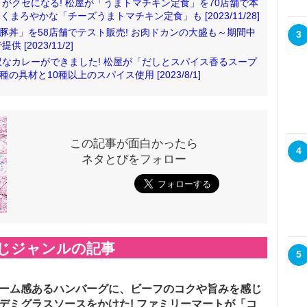
がクセになる! 松屋が「うまトマチキン定食」を70店舗で本
まろやかな「チーズうまトマチキン定食」も [2023/11/28]
豚丼」を58店舗でテスト販売! お肉ドカンの大盛も～期間中
3
2023/11/2]
なカレーができました! 松屋が「だしとスパイス香るスープ
具材と10種以上のスパイス使用 [2023/8/1]
この記事が面白かったら
4
ネタとぴをフォロー
じジャンルの記事
5
ーム感あるハンバーグに、ビーフのコクや旨みを感じ
デミグラスソースをかけた! ファミリーマートが「コ