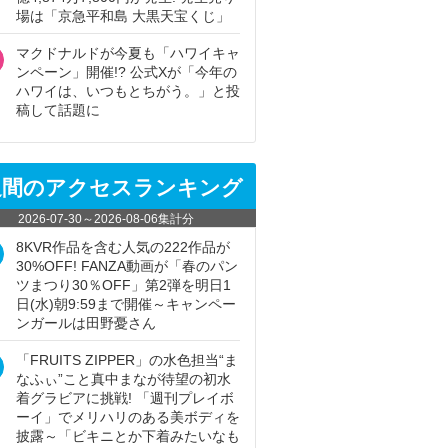
場は「京急平和島 大黒天宝くじ」
マクドナルドが今夏も「ハワイキャ
ンペーン」開催!? 公式Xが「今年の
ハワイは、いつもとちがう。」と投
稿して話題に
週間のアクセスランキング
2026-07-30
～
2026-08-06
集計分
8KVR作品を含む人気の222作品が
30%OFF! FANZA動画が「春のパン
ツまつり30％OFF」第2弾を明日1
日(水)朝9:59まで開催～キャンペー
ンガールは田野憂さん
「FRUITS ZIPPER」の水色担当“ま
なふぃ”こと真中まなが待望の初水
着グラビアに挑戦! 「週刊プレイボ
ーイ」でメリハリのある美ボディを
披露～「ビキニとか下着みたいなも