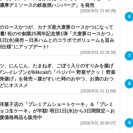
濃厚デミソースの鉄板焼ハンバーグ」を発売
[2026/3/31 23:40:28]
6
のロースかつが、カナダ産大麦豚ロースかつになって
増量! 松のや創業25周年記念第1弾「大麦豚ロースかつ」
1日(水)発売～日本ハムとのコラボでボリュームも旨み
別仕様”にアップデート!
[2026/3/31 22:18:34]
7
ツ、にんじん、たまねぎ、ごぼう入りのすりみを揚げ
セブン‐イレブンが84kcalの「ベジバー 野菜ザクッ！ 野菜
身揚げ」を発売～腹がすいた時のおやつ、お酒のおつ
8
どにオススメ
[2026/3/31 21:11:59]
洋菓子店の「プレミアムショートケーキ」＆「プレミ
ョコ生ケーキ」が半額! 明日1日(水)から3日間限定～お
援価格商品も販売中
9
[2026/3/31 20:00:07]