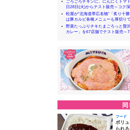
ごろごろチキンに、にんにくトマト
日28日(火)からテスト販売～コク深く
松屋が“北海道帯広名物”「炙り十勝
は豚カルビ各種メニューも厚切りで提供 [
野菜たっぷりチキたまごろっと贅沢
カレー」を67店舗でテスト販売～7種の
同
フード
ボリュ
られる