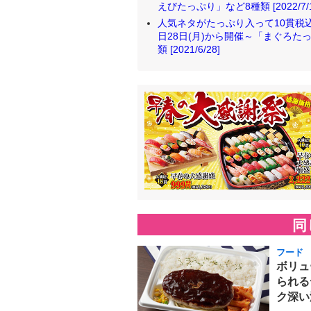
えびたっぷり」など8種類 [2022/7/1
人気ネタがたっぷり入って10貫税込
日28日(月)から開催～「まぐろ
類 [2021/6/28]
同
フード
ボリュ
られる
ク深い