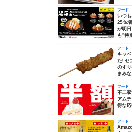
フード
いつも
25％
が明日
も“特
フード
キャベ
た! 
のすり
まみな
フード
不二家
アムチ
得な応
フード
Ama