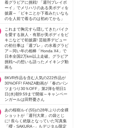
着グラビアに挑戦! 「週刊プレイボ
ーイ」でメリハリのある美ボディを
披露～「ビキニとか下着みたいなも
のを人前で着るのは初めてかも」
これまで胸元すら隠してきたバイク
を愛する旅人・有那が美ボディをビ
キニなどで初披露! 芸能界デビュー
の初仕事は「週プレ」の水着グラビ
ア～同い年の相棒「Honda X4」で
日本全国2万km以上走破。グラビア
挑戦への想いも語ったメイキング動
画も
8KVR作品を含む人気の222作品が
30%OFF! FANZA動画が「春のパン
ツまつり30％OFF」第2弾を明日1
日(水)朝9:59まで開催～キャンペー
ンガールは田野憂さん
あの桜樹ルイ(55)の28年ぶりの全裸
ショットが「週刊大衆」の袋とじ
に! 長らく絶版となっていた写真集
「櫻 - SAKURA -」もデジタル限定