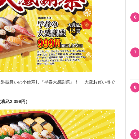
6
7
盤振舞いの小僧寿し『早春大感謝祭』！！ 大変お買い得で
8
税込2,399円）
9