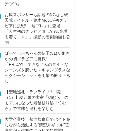
(^◇^;)」
お尻スポンサーも話題のNGなし破
天荒アイドル・鈴木Mob.が初グラ
ビアに挑戦! 「週プレ」に登場～
「人生初のグラビア!!!しかも5水着
も着てます」。撮影の裏側動画も公
開
ぱーてぃーちゃんの信子(31)がまさ
かの初グラビアに挑戦!
「FRIDAY」でおなじみのタイトな
ジーンズを脱いだスキャンダラスな
セクシーショットを衝撃の撮り下ろ
し
【聖地巡礼・ラブライブ！ 1期
（1）】穂乃果の実家「穂むら」の
モデルになった老舗甘味処「竹む
ら」で甘味と巡礼を楽しむ
大学卒業後、都内飲食店でバイトを
しながら活動する“清楚系ギャル”笹
倉彩が人生初のグラビアに挑戦!