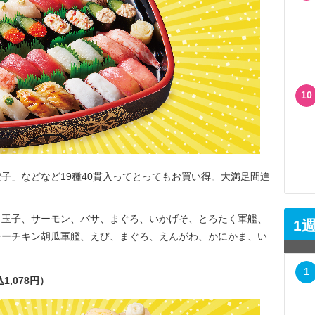
10
」などなど19種40貫入ってとってもお買い得。大満足間違
玉子、サーモン、バサ、まぐろ、いかげそ、とろたく軍艦、
1
シーチキン胡瓜軍艦、えび、まぐろ、えんがわ、かにかま、い
1
1,078円）