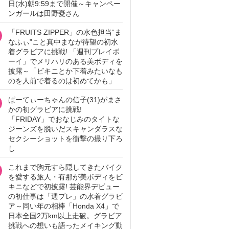
日(水)朝9:59まで開催～キャンペー
ンガールは田野憂さん
「FRUITS ZIPPER」の水色担当“ま
なふぃ”こと真中まなが待望の初水
着グラビアに挑戦! 「週刊プレイボ
ーイ」でメリハリのある美ボディを
披露～「ビキニとか下着みたいなも
のを人前で着るのは初めてかも」
ぱーてぃーちゃんの信子(31)がまさ
かの初グラビアに挑戦!
「FRIDAY」でおなじみのタイトな
ジーンズを脱いだスキャンダラスな
セクシーショットを衝撃の撮り下ろ
し
これまで胸元すら隠してきたバイク
を愛する旅人・有那が美ボディをビ
キニなどで初披露! 芸能界デビュー
の初仕事は「週プレ」の水着グラビ
ア～同い年の相棒「Honda X4」で
日本全国2万km以上走破。グラビア
挑戦への想いも語ったメイキング動