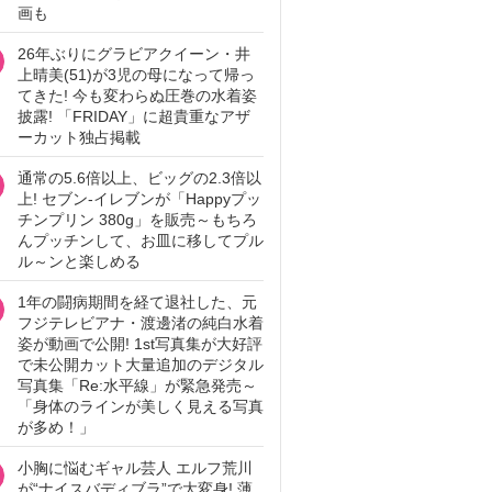
画も
26年ぶりにグラビアクイーン・井
上晴美(51)が3児の母になって帰っ
てきた! 今も変わらぬ圧巻の水着姿
披露! 「FRIDAY」に超貴重なアザ
ーカット独占掲載
通常の5.6倍以上、ビッグの2.3倍以
上! セブン‐イレブンが「Happyプッ
チンプリン 380g」を販売～もちろ
んプッチンして、お皿に移してプル
ル～ンと楽しめる
1年の闘病期間を経て退社した、元
フジテレビアナ・渡邊渚の純白水着
姿が動画で公開! 1st写真集が大好評
で未公開カット大量追加のデジタル
写真集「Re:水平線」が緊急発売～
「身体のラインが美しく見える写真
が多め！」
小胸に悩むギャル芸人 エルフ荒川
が“ナイスバディブラ”で大変身! 薄