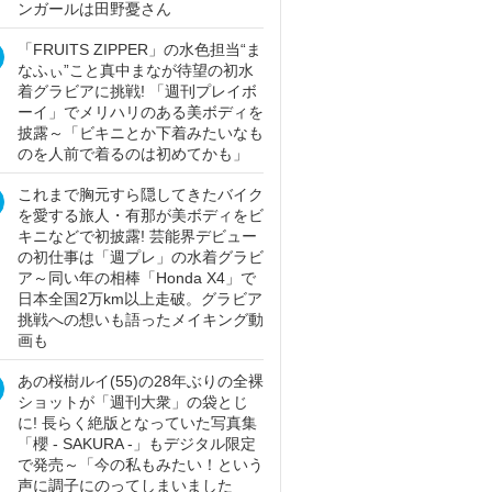
ンガールは田野憂さん
「FRUITS ZIPPER」の水色担当“ま
なふぃ”こと真中まなが待望の初水
着グラビアに挑戦! 「週刊プレイボ
ーイ」でメリハリのある美ボディを
披露～「ビキニとか下着みたいなも
のを人前で着るのは初めてかも」
これまで胸元すら隠してきたバイク
を愛する旅人・有那が美ボディをビ
キニなどで初披露! 芸能界デビュー
の初仕事は「週プレ」の水着グラビ
ア～同い年の相棒「Honda X4」で
日本全国2万km以上走破。グラビア
挑戦への想いも語ったメイキング動
画も
あの桜樹ルイ(55)の28年ぶりの全裸
ショットが「週刊大衆」の袋とじ
に! 長らく絶版となっていた写真集
「櫻 - SAKURA -」もデジタル限定
で発売～「今の私もみたい！という
声に調子にのってしまいました