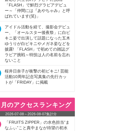
「FLASH」で鮮烈グラビアデビュ
ー～「仲間には『あやちゃみ』と呼
ばれています(笑)」
アイドル活動を経て、撮影会デビュ
ー、「オールスター後夜祭」に白ビ
キニ姿で出演して話題になった五木
ゆうりが白ビキニやメガネ姿などを
披露! 「FLASH」で初めての雑誌グ
ラビア挑戦～特技は人の名前を忘れ
ないこと
桜井日奈子が衝撃の初ビキニ! 芸能
活動10周年記念写真集の先行カッ
トが「FRIDAY」に掲載
ヵ月のアクセスランキング
2026-07-08
～
2026-08-07
集計分
「FRUITS ZIPPER」の水色担当“ま
なふぃ”こと真中まなが待望の初水