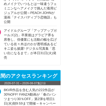
めメイクでいつもとは一味違うフェ
ミニンなヘアメイクで挑んだ着用ビ
ジュアルが公開～PEACH JOHNが
漫画「ナイスバディブラ恋物語」も
公開
アイドルグループ「アップアップガ
ールズ(2)」卒業後はグラビア界を
席巻し、俳優業にも活動の幅を広げ
ている佐々木ほのかが透明感あるビ
キニ姿も披露! デジタル写真集「思
い出になるまで」が本日31日(火)発
売
週間のアクセスランキング
2026-07-31
～
2026-08-07
集計分
8KVR作品を含む人気の222作品が
30%OFF! FANZA動画が「春のパン
ツまつり30％OFF」第2弾を明日1
日(水)朝9:59まで開催～キャンペー