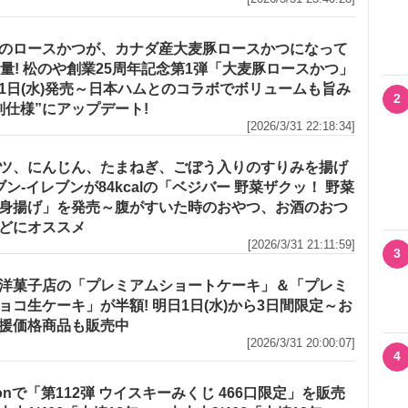
のロースかつが、カナダ産大麦豚ロースかつになって
増量! 松のや創業25周年記念第1弾「大麦豚ロースかつ」
1日(水)発売～日本ハムとのコラボでボリュームも旨み
2
別仕様”にアップデート!
[2026/3/31 22:18:34]
ツ、にんじん、たまねぎ、ごぼう入りのすりみを揚げ
セブン‐イレブンが84kcalの「ベジバー 野菜ザクッ！ 野菜
身揚げ」を発売～腹がすいた時のおやつ、お酒のおつ
どにオススメ
[2026/3/31 21:11:59]
3
洋菓子店の「プレミアムショートケーキ」＆「プレミ
ョコ生ケーキ」が半額! 明日1日(水)から3日間限定～お
援価格商品も販売中
[2026/3/31 20:00:07]
4
zonで「第112弾 ウイスキーみくじ 466口限定」を販売