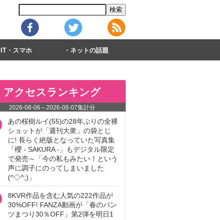
IT・スマホ
ネットの話題
アクセスランキング
2026-08-06
～
2026-08-07
集計分
あの桜樹ルイ(55)の28年ぶりの全裸
ショットが「週刊大衆」の袋とじ
に! 長らく絶版となっていた写真集
「櫻 - SAKURA -」もデジタル限定
で発売～「今の私もみたい！という
声に調子にのってしまいました
(^◇^;)」
8KVR作品を含む人気の222作品が
30%OFF! FANZA動画が「春のパン
ツまつり30％OFF」第2弾を明日1