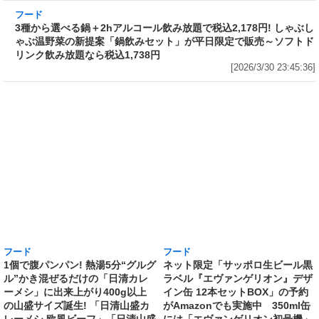
フード
3種から選べる鍋＋2hアルコール飲み放題で税
込2,178円! しゃぶしゃぶ温野菜の新提案「鍋飲
みセット」が平日限定で販売～ソフトドリンク
飲み放題なら税込1,738円
[2026/3/30 23:45:36]
フード
フード
1個で腹パンパン! 熱湯5分“グルグ
ネット限定「サッポロ生ビール黒
ル”かき混ぜるだけの「日清カレ
ラベル『エヴァンゲリオン』デザ
ーメシ」に出来上がり400g以上
イン缶 12本セットBOX」の予約
の山盛サイズ誕生! 「日清山盛カ
がAmazonでも実施中 350ml缶
レーメシ 欧風ビーフ」「日清山盛
には「エヴァンゲリオン初号機」
ハヤシメシ デミグラス」が発売
を、500ml缶には「エヴァンゲリ
[2026/3/30 19:25:01]
オン第13号機」のスペシャルデザ
インを採用