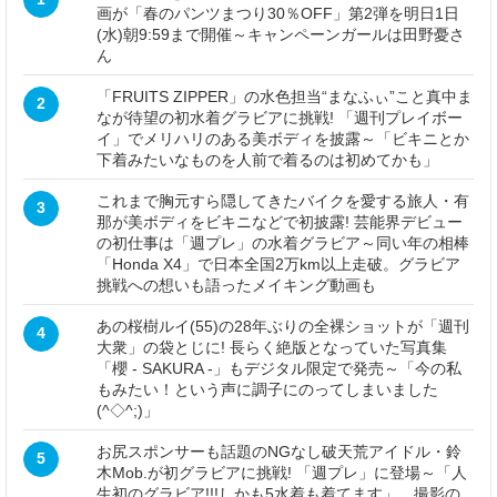
画が「春のパンツまつり30％OFF」第2弾を明日1日
(水)朝9:59まで開催～キャンペーンガールは田野憂さ
ん
「FRUITS ZIPPER」の水色担当“まなふぃ”こと真中ま
2
なが待望の初水着グラビアに挑戦! 「週刊プレイボー
イ」でメリハリのある美ボディを披露～「ビキニとか
下着みたいなものを人前で着るのは初めてかも」
これまで胸元すら隠してきたバイクを愛する旅人・有
3
那が美ボディをビキニなどで初披露! 芸能界デビュー
の初仕事は「週プレ」の水着グラビア～同い年の相棒
「Honda X4」で日本全国2万km以上走破。グラビア
挑戦への想いも語ったメイキング動画も
あの桜樹ルイ(55)の28年ぶりの全裸ショットが「週刊
4
大衆」の袋とじに! 長らく絶版となっていた写真集
「櫻 - SAKURA -」もデジタル限定で発売～「今の私
もみたい！という声に調子にのってしまいました
(^◇^;)」
お尻スポンサーも話題のNGなし破天荒アイドル・鈴
5
木Mob.が初グラビアに挑戦! 「週プレ」に登場～「人
生初のグラビア!!!しかも5水着も着てます」。撮影の