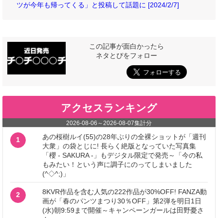
ツが今年も帰ってくる」と投稿して話題に [2024/2/7]
この記事が面白かったら
ネタとぴをフォロー
アクセスランキング
2026-08-06
～
2026-08-07
集計分
あの桜樹ルイ(55)の28年ぶりの全裸ショットが「週刊
1
大衆」の袋とじに! 長らく絶版となっていた写真集
「櫻 - SAKURA -」もデジタル限定で発売～「今の私
もみたい！という声に調子にのってしまいました
(^◇^;)」
8KVR作品を含む人気の222作品が30%OFF! FANZA動
2
画が「春のパンツまつり30％OFF」第2弾を明日1日
(水)朝9:59まで開催～キャンペーンガールは田野憂さ