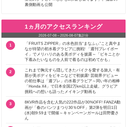
裏側動画も公開
1ヵ月のアクセスランキング
2026-07-08
～
2026-08-07
集計分
「FRUITS ZIPPER」の水色担当“まなふぃ”こと真中ま
1
なが待望の初水着グラビアに挑戦! 「週刊プレイボー
イ」でメリハリのある美ボディを披露～「ビキニとか
下着みたいなものを人前で着るのは初めてかも」
これまで胸元すら隠してきたバイクを愛する旅人・有
2
那が美ボディをビキニなどで初披露! 芸能界デビュー
の初仕事は「週プレ」の水着グラビア～同い年の相棒
「Honda X4」で日本全国2万km以上走破。グラビア
挑戦への想いも語ったメイキング動画も
8KVR作品を含む人気の222作品が30%OFF! FANZA動
3
画が「春のパンツまつり30％OFF」第2弾を明日1日
(水)朝9:59まで開催～キャンペーンガールは田野憂さ
ん