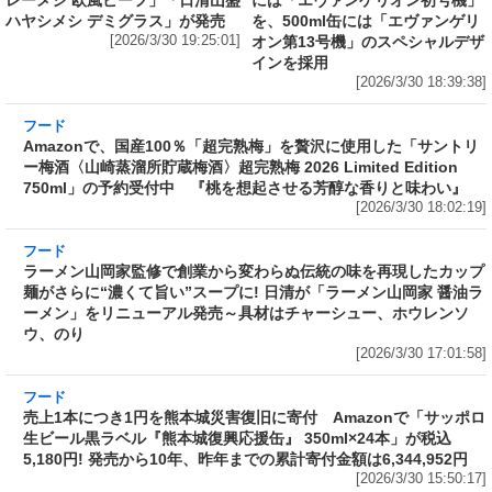
[2026/3/30 18:39:38]
フード
Amazonで、国産100％「超完熟梅」を贅沢に使用した「サントリ
ー梅酒〈山崎蒸溜所貯蔵梅酒〉超完熟梅 2026 Limited Edition
750ml」の予約受付中 『桃を想起させる芳醇な香りと味わい』
[2026/3/30 18:02:19]
フード
ラーメン山岡家監修で創業から変わらぬ伝統の味を再現したカップ
麺がさらに“濃くて旨い”スープに! 日清が「ラーメン山岡家 醤油ラ
ーメン」をリニューアル発売～具材はチャーシュー、ホウレンソ
ウ、のり
[2026/3/30 17:01:58]
フード
売上1本につき1円を熊本城災害復旧に寄付 Amazonで「サッポロ
生ビール黒ラベル『熊本城復興応援缶』 350ml×24本」が税込
5,180円! 発売から10年、昨年までの累計寄付金額は6,344,952円
[2026/3/30 15:50:17]
フード
フード
3分で食べられる人気沸騰中の四
自慢のそばが食べ放題! 和食麺処