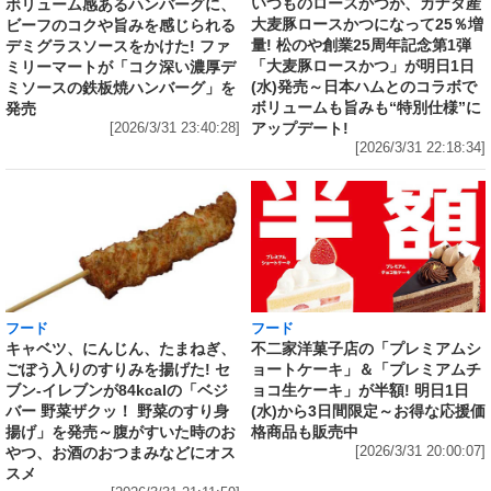
いつものロースかつが、カナダ産
ボリューム感あるハンバーグに、
大麦豚ロースかつになって25％増
ビーフのコクや旨みを感じられる
量! 松のや創業25周年記念第1弾
デミグラスソースをかけた! ファ
「大麦豚ロースかつ」が明日1日
ミリーマートが「コク深い濃厚デ
(水)発売～日本ハムとのコラボで
ミソースの鉄板焼ハンバーグ」を
ボリュームも旨みも“特別仕様”に
発売
アップデート!
[2026/3/31 23:40:28]
[2026/3/31 22:18:34]
フード
フード
キャベツ、にんじん、たまねぎ、
不二家洋菓子店の「プレミアムシ
ごぼう入りのすりみを揚げた! セ
ョートケーキ」＆「プレミアムチ
ブン‐イレブンが84kcalの「ベジ
ョコ生ケーキ」が半額! 明日1日
バー 野菜ザクッ！ 野菜のすり身
(水)から3日間限定～お得な応援価
揚げ」を発売～腹がすいた時のお
格商品も販売中
やつ、お酒のおつまみなどにオス
[2026/3/31 20:00:07]
スメ