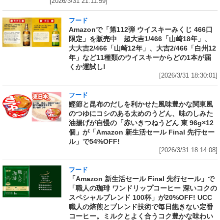
[2026/3/31 21:11:59]
フード
Amazonで「第112弾 ウイスキーみくじ 466口
限定」を販売中 超大吉1/466「山崎18年」、
大大吉2/466「山崎12年」、大吉2/466「白州12
年」など11種類のウイスキーからどの1本が届
くか運試し!
[2026/3/31 18:30:01]
フード
鰹節と昆布のだしを利かせた風味豊かな関東風
のつゆにコシのある太めのうどん、味のしみた
油揚げが自慢の「赤いきつねうどん 東 96g×12
個」が「Amazon 新生活セール Final 先行セー
ル」で54%OFF!
[2026/3/31 18:14:08]
フード
「Amazon 新生活セール Final 先行セール」で
「職人の珈琲 ワンドリップコーヒー 深いコクの
スペシャルブレンド 100杯」が20%OFF! UCC
職人の焙煎とブレンド技術で毎日飽きない定番
コーヒー。ミルクとよく合うコク豊かな味わい