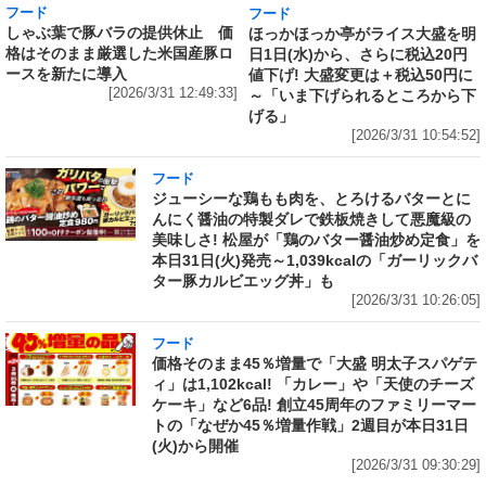
フード
フード
しゃぶ葉で豚バラの提供休止 価
ほっかほっか亭がライス大盛を明
格はそのまま厳選した米国産豚ロ
日1日(水)から、さらに税込20円
ースを新たに導入
値下げ! 大盛変更は＋税込50円に
[2026/3/31 12:49:33]
～「いま下げられるところから下
げる」
[2026/3/31 10:54:52]
フード
ジューシーな鶏もも肉を、とろけるバターとに
んにく醤油の特製ダレで鉄板焼きして悪魔級の
美味しさ! 松屋が「鶏のバター醤油炒め定食」を
本日31日(火)発売～1,039kcalの「ガーリックバ
ター豚カルビエッグ丼」も
[2026/3/31 10:26:05]
フード
価格そのまま45％増量で「大盛 明太子スパゲテ
ィ」は1,102kcal! 「カレー」や「天使のチーズ
ケーキ」など6品! 創立45周年のファミリーマー
トの「なぜか45％増量作戦」2週目が本日31日
(火)から開催
[2026/3/31 09:30:29]