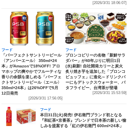
[2026/3/31 18:06:07]
フード
フード
「パーフェクトサントリービール
ブロンコビリーの名物「新鮮サラ
〈アンバーエール〉 350ml×24
ダバー」が40年ぶりに明日1日
本」がAmazonで18%OFF! アロ
(水)刷新! 自社開発カリーと炭火
マホップの爽やかでフルーティな
炙り焼き芋を追加した「ブロンコ
香りの余韻を楽しめる「パーフェ
ビュッフェ」に進化～ドリンクバ
クトサントリービール〈エール〉
ーにもデトックスウォーター、バ
350ml×24本」は26%OFFで5月
タフライピー、台湾茶が登場
12日発売
[2026/3/31 15:53:59]
[2026/3/31 17:56:05]
フード
本日31日(火)発売! 伊右衛門ブランド初となる
『和紅茶×京番茶』ブレンドで日本茶の新しい愉
しみを提案する「紅の伊右衛門 600ml×24本」