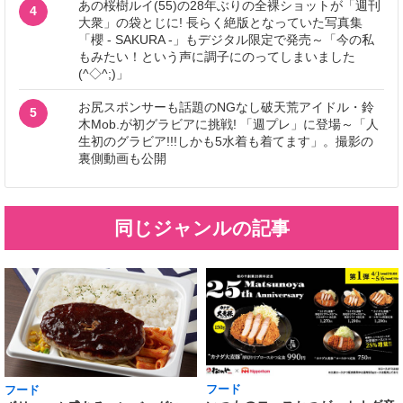
あの桜樹ルイ(55)の28年ぶりの全裸ショットが「週刊
4
大衆」の袋とじに! 長らく絶版となっていた写真集
「櫻 - SAKURA -」もデジタル限定で発売～「今の私
もみたい！という声に調子にのってしまいました
(^◇^;)」
お尻スポンサーも話題のNGなし破天荒アイドル・鈴
5
木Mob.が初グラビアに挑戦! 「週プレ」に登場～「人
生初のグラビア!!!しかも5水着も着てます」。撮影の
裏側動画も公開
同じジャンルの記事
フード
フード