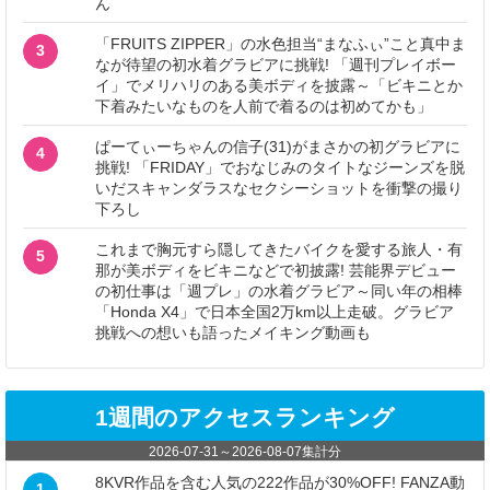
ん
「FRUITS ZIPPER」の水色担当“まなふぃ”こと真中ま
3
なが待望の初水着グラビアに挑戦! 「週刊プレイボー
イ」でメリハリのある美ボディを披露～「ビキニとか
下着みたいなものを人前で着るのは初めてかも」
ぱーてぃーちゃんの信子(31)がまさかの初グラビアに
4
挑戦! 「FRIDAY」でおなじみのタイトなジーンズを脱
いだスキャンダラスなセクシーショットを衝撃の撮り
下ろし
これまで胸元すら隠してきたバイクを愛する旅人・有
5
那が美ボディをビキニなどで初披露! 芸能界デビュー
の初仕事は「週プレ」の水着グラビア～同い年の相棒
「Honda X4」で日本全国2万km以上走破。グラビア
挑戦への想いも語ったメイキング動画も
1週間のアクセスランキング
2026-07-31
～
2026-08-07
集計分
8KVR作品を含む人気の222作品が30%OFF! FANZA動
1