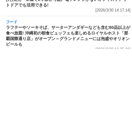
川料理! 日清食品が「カップヌー
サガミが「晦日そば」を明日31日
ドル 14種のスパイス麻辣湯」を
(火)開催～大海老天などの天ぷら
発売～具材は謎肉、キャベツ、チ
や薬味などもついて税込2,200円!
ンゲンサイ、キクラゲ
「時間無制限」の挑戦枠は税込
[2026/3/30 15:42:35]
4,400円
[2026/3/30 15:17:42]
フード
熱湯5分でふっくら白ご飯! カレーや納豆、牛丼
の具も余裕で入ってお皿いらずの新提案! 「日清
ふっくら釜炊き ごはん」が本日30日(月)発売～
常温で1年保存可能。電子レンジがないオフィス
やアウトドアでも活用できる!
[2026/3/30 14:17:14]
フード
ラフテーやソーキそば、サーターアンダギーな
ども含む80品以上が食べ放題! 沖縄初の朝食ビ
ュッフェも楽しめるロイヤルホスト「那覇国際
通り店」がオープン～グランドメニューには泡
盛やオリオンビールも
[2026/3/30 13:05:00]