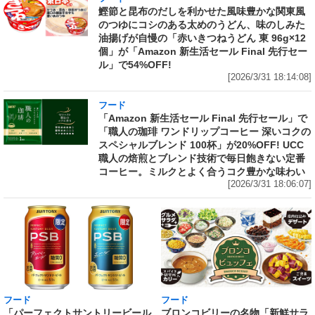
鰹節と昆布のだしを利かせた風味豊かな関東風
のつゆにコシのある太めのうどん、味のしみた
油揚げが自慢の「赤いきつねうどん 東 96g×12
個」が「Amazon 新生活セール Final 先行セー
ル」で54%OFF!
[2026/3/31 18:14:08]
フード
「Amazon 新生活セール Final 先行セール」で
「職人の珈琲 ワンドリップコーヒー 深いコクの
スペシャルブレンド 100杯」が20%OFF! UCC
職人の焙煎とブレンド技術で毎日飽きない定番
コーヒー。ミルクとよく合うコク豊かな味わい
[2026/3/31 18:06:07]
フード
フード
「パーフェクトサントリービール
ブロンコビリーの名物「新鮮サラ