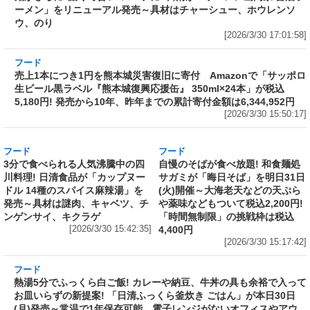
ラーメン山岡家監修で創業から変わらぬ伝統の
味を再現したカップ麺がさらに“濃くて旨い”ス
ープに! 日清が「ラーメン山岡家 醤油ラーメ
ン」をリニューアル発売～具材はチャーシュ
ー、ホウレンソウ、のり
[2026/3/30 17:01:58]
フード
売上1本につき1円を熊本城災害復旧に寄付
Amazonで「サッポロ生ビール黒ラベル『熊本
城復興応援缶』 350ml×24本」が税込5,180円!
発売から10年、昨年までの累計寄付金額は
6,344,952円
[2026/3/30 15:50:17]
フード
フード
3分で食べられる人気沸騰中の四
自慢のそばが食べ放題! 和食麺処