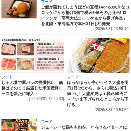
フード
ご飯が隠れてしまうほどの直径14cmの大きなコ
ロッケにから揚げ3個で税込646円のお弁当! ロ
ーソンが「高岡大仏コロッケ＆から揚げ弁当」
を北陸・東海地方で本日31日(火)発売
[2026/3/31 13:58:49]
フード
フード
しゃぶ葉で豚バラの提供休止 価
ほっかほっか亭がライス大盛を明
格はそのまま厳選した米国産豚ロ
日1日(水)から、さらに税込20円
ースを新たに導入
値下げ! 大盛変更は＋税込50円に
[2026/3/31 12:49:33]
～「いま下げられるところから下
げる」
[2026/3/31 10:54:52]
フード
ジューシーな鶏もも肉を、とろけるバターとに