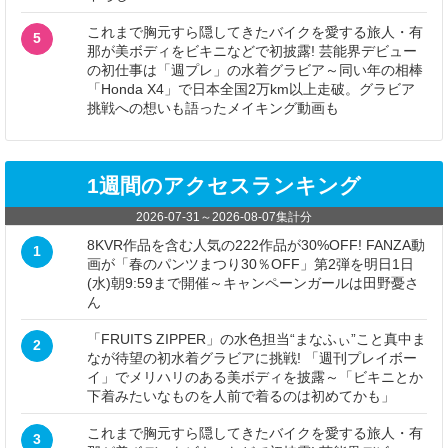
これまで胸元すら隠してきたバイクを愛する旅人・有
5
那が美ボディをビキニなどで初披露! 芸能界デビュー
の初仕事は「週プレ」の水着グラビア～同い年の相棒
「Honda X4」で日本全国2万km以上走破。グラビア
挑戦への想いも語ったメイキング動画も
1週間のアクセスランキング
2026-07-31
～
2026-08-07
集計分
8KVR作品を含む人気の222作品が30%OFF! FANZA動
1
画が「春のパンツまつり30％OFF」第2弾を明日1日
(水)朝9:59まで開催～キャンペーンガールは田野憂さ
ん
「FRUITS ZIPPER」の水色担当“まなふぃ”こと真中ま
2
なが待望の初水着グラビアに挑戦! 「週刊プレイボー
イ」でメリハリのある美ボディを披露～「ビキニとか
下着みたいなものを人前で着るのは初めてかも」
これまで胸元すら隠してきたバイクを愛する旅人・有
3