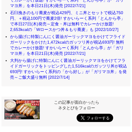
マヨ丼」を本日21日(木)発売 [2022/7/21]
石臼挽きのもり蕎麦が税込429円、ミニ丼とセットで税込750
円、＋税込100円で蕎麦2倍! すかいらーく系列「とんから亭」
で本日27日(木)発売～定食・丼は無料でカレーかけ放題!
2,653kcalの「Wロースかつ丼＆もり蕎麦」も [2022/10/27]
から揚げに特製にんにく醤油ガーリックマヨをかけてフライド
ガーリックをかけた1,472kcalのガッツリ丼が税込693円! 無料
でカレーかけ放題! すかいらーく系列「とんから亭」が「ガリ
マヨ丼」を本日21日(木)発売 [2022/7/21]
大判から揚げに特製にんにく醤油ガーリックマヨをかけてフラ
イドガーリックをトッピングした1,516kcalのガッツリ丼が税込
693円! すかいらーく系列の「から好し」が「ガリマヨ丼」を発
売～ご飯大盛り無料 [2022/7/14]
この記事が面白かったら
ネタとぴをフォロー