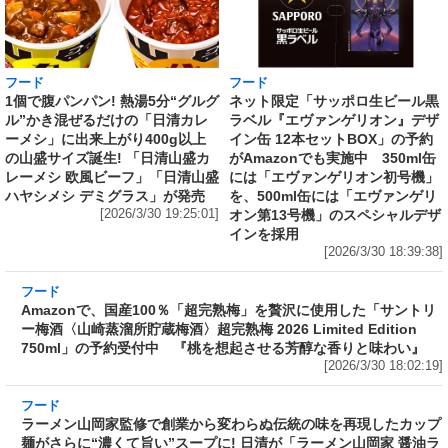
フード
フード
1個で腹パンパン! 熱湯5分“グルグ
ネット限定「サッポロ生ビール黒
ル”かき混ぜるだけの「日清カレ
ラベル『エヴァンゲリオン』デザ
ーメシ」に出来上がり400g以上
イン缶 12本セットBOX」の予約
の山盛サイズ誕生! 「日清山盛カ
がAmazonでも実施中 350ml缶
レーメシ 欧風ビーフ」「日清山盛
には「エヴァンゲリオン初号機」
ハヤシメシ デミグラス」が発売
を、500ml缶には「エヴァンゲリ
[2026/3/30 19:25:01]
オン第13号機」のスペシャルデザ
インを採用
[2026/3/30 18:39:38]
フード
Amazonで、国産100％「超完熟梅」を贅沢に使
用した「サントリー梅酒〈山崎蒸溜所貯蔵梅
酒〉超完熟梅 2026 Limited Edition 750ml」の
予約受付中 『桃を想起させる芳醇な香りと味
わい』
[2026/3/30 18:02:19]
フード