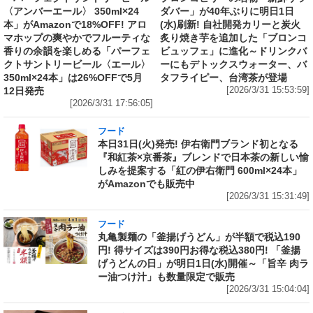
〈アンバーエール〉 350ml×24
ダバー」が40年ぶりに明日1日
本」がAmazonで18%OFF! アロ
(水)刷新! 自社開発カリーと炭火
マホップの爽やかでフルーティな
炙り焼き芋を追加した「ブロンコ
香りの余韻を楽しめる「パーフェ
ビュッフェ」に進化～ドリンクバ
クトサントリービール〈エール〉
ーにもデトックスウォーター、バ
350ml×24本」は26%OFFで5月
タフライピー、台湾茶が登場
12日発売
[2026/3/31 15:53:59]
[2026/3/31 17:56:05]
フード
本日31日(火)発売! 伊右衛門ブランド初となる
『和紅茶×京番茶』ブレンドで日本茶の新しい愉
しみを提案する「紅の伊右衛門 600ml×24本」
がAmazonでも販売中
[2026/3/31 15:31:49]
フード
丸亀製麺の「釜揚げうどん」が半額で税込190
円! 得サイズは390円お得な税込380円! 「釜揚
げうどんの日」が明日1日(水)開催～「旨辛 肉ラ
ー油つけ汁」も数量限定で販売
[2026/3/31 15:04:04]