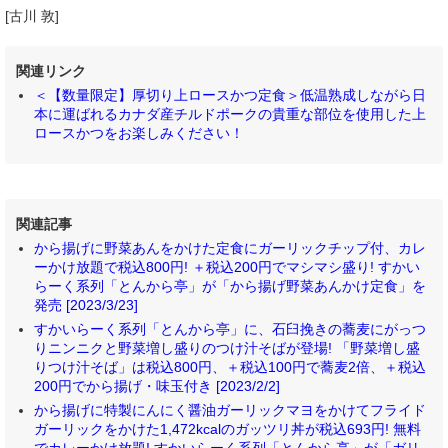
[古川 敦]
関連リンク
＜【数量限定】厚切り上ロースかつ定食＞低温熟成しながら日
本に運ばれるカナダ産チルドポークの貴重な部位を使用した上
ロースかつをお楽しみください！
関連記事
から揚げに野菜あんをかけた定食にガーリックチップ付、カレ
ーかけ放題で税込800円! ＋税込200円でマシマシ盛り! すかい
らーく系列「とんから亭」が「から揚げ野菜あんかけ定食」を
発売 [2023/3/23]
すかいらーく系列「とんから亭」に、石臼挽きの蕎麦にがっつ
りニンニクと野菜増し盛りのつけ汁そばが登場! 「野菜増し盛
りつけ汁そば」は税込800円、＋税込100円で蕎麦2倍、＋税込
200円でから揚げ・味玉付き [2023/2/2]
から揚げに特製にんにく醤油ガーリックマヨをかけてフライド
ガーリックをかけた1,472kcalのガッツリ丼が税込693円! 無料
でカレーかけ放題! すかいらーく系列「とんから亭」が「ガリ