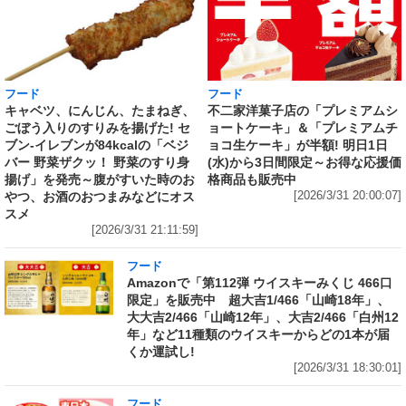
フード
フード
キャベツ、にんじん、たまねぎ、
不二家洋菓子店の「プレミアムシ
ごぼう入りのすりみを揚げた! セ
ョートケーキ」＆「プレミアムチ
ブン‐イレブンが84kcalの「ベジ
ョコ生ケーキ」が半額! 明日1日
バー 野菜ザクッ！ 野菜のすり身
(水)から3日間限定～お得な応援価
揚げ」を発売～腹がすいた時のお
格商品も販売中
やつ、お酒のおつまみなどにオス
[2026/3/31 20:00:07]
スメ
[2026/3/31 21:11:59]
フード
Amazonで「第112弾 ウイスキーみくじ 466口
限定」を販売中 超大吉1/466「山崎18年」、
大大吉2/466「山崎12年」、大吉2/466「白州12
年」など11種類のウイスキーからどの1本が届
くか運試し!
[2026/3/31 18:30:01]
フード