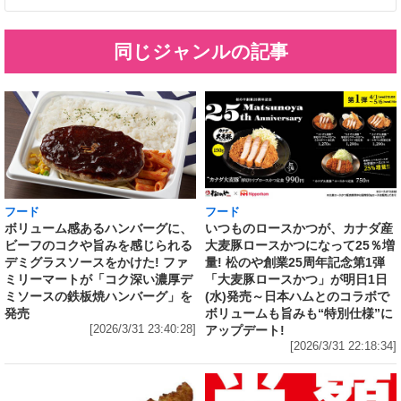
同じジャンルの記事
フード
フード
いつものロースかつが、カナダ産
ボリューム感あるハンバーグに、
大麦豚ロースかつになって25％増
ビーフのコクや旨みを感じられる
量! 松のや創業25周年記念第1弾
デミグラスソースをかけた! ファ
「大麦豚ロースかつ」が明日1日
ミリーマートが「コク深い濃厚デ
(水)発売～日本ハムとのコラボで
ミソースの鉄板焼ハンバーグ」を
ボリュームも旨みも“特別仕様”に
発売
アップデート!
[2026/3/31 23:40:28]
[2026/3/31 22:18:34]