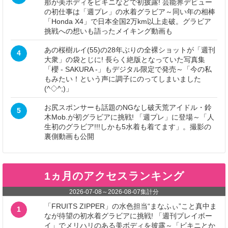
那が美ボディをビキニなどで初披露! 芸能界デビュー
の初仕事は「週プレ」の水着グラビア～同い年の相棒
「Honda X4」で日本全国2万km以上走破。グラビア
挑戦への想いも語ったメイキング動画も
あの桜樹ルイ(55)の28年ぶりの全裸ショットが「週刊
4
大衆」の袋とじに! 長らく絶版となっていた写真集
「櫻 - SAKURA -」もデジタル限定で発売～「今の私
もみたい！という声に調子にのってしまいました
(^◇^;)」
お尻スポンサーも話題のNGなし破天荒アイドル・鈴
5
木Mob.が初グラビアに挑戦! 「週プレ」に登場～「人
生初のグラビア!!!しかも5水着も着てます」。撮影の
裏側動画も公開
1ヵ月のアクセスランキング
2026-07-08
～
2026-08-07
集計分
「FRUITS ZIPPER」の水色担当“まなふぃ”こと真中ま
1
なが待望の初水着グラビアに挑戦! 「週刊プレイボー
イ」でメリハリのある美ボディを披露～「ビキニとか