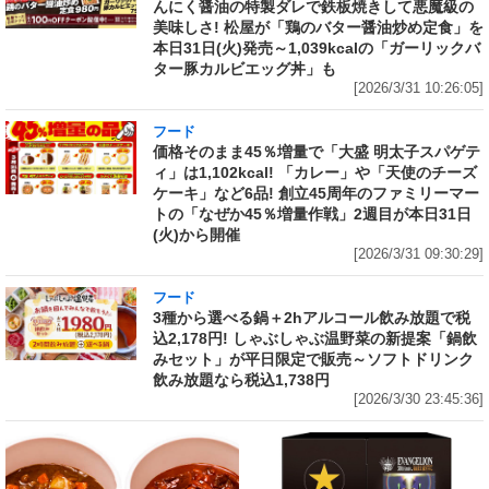
んにく醤油の特製ダレで鉄板焼きして悪魔級の
美味しさ! 松屋が「鶏のバター醤油炒め定食」を
本日31日(火)発売～1,039kcalの「ガーリックバ
ター豚カルビエッグ丼」も
[2026/3/31 10:26:05]
フード
価格そのまま45％増量で「大盛 明太子スパゲテ
ィ」は1,102kcal! 「カレー」や「天使のチーズ
ケーキ」など6品! 創立45周年のファミリーマー
トの「なぜか45％増量作戦」2週目が本日31日
(火)から開催
[2026/3/31 09:30:29]
フード
3種から選べる鍋＋2hアルコール飲み放題で税
込2,178円! しゃぶしゃぶ温野菜の新提案「鍋飲
みセット」が平日限定で販売～ソフトドリンク
飲み放題なら税込1,738円
[2026/3/30 23:45:36]