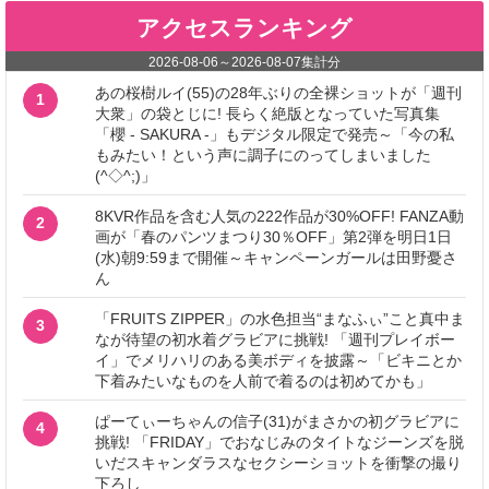
アクセスランキング
2026-08-06
～
2026-08-07
集計分
あの桜樹ルイ(55)の28年ぶりの全裸ショットが「週刊
1
大衆」の袋とじに! 長らく絶版となっていた写真集
「櫻 - SAKURA -」もデジタル限定で発売～「今の私
もみたい！という声に調子にのってしまいました
(^◇^;)」
8KVR作品を含む人気の222作品が30%OFF! FANZA動
2
画が「春のパンツまつり30％OFF」第2弾を明日1日
(水)朝9:59まで開催～キャンペーンガールは田野憂さ
ん
「FRUITS ZIPPER」の水色担当“まなふぃ”こと真中ま
3
なが待望の初水着グラビアに挑戦! 「週刊プレイボー
イ」でメリハリのある美ボディを披露～「ビキニとか
下着みたいなものを人前で着るのは初めてかも」
ぱーてぃーちゃんの信子(31)がまさかの初グラビアに
4
挑戦! 「FRIDAY」でおなじみのタイトなジーンズを脱
いだスキャンダラスなセクシーショットを衝撃の撮り
下ろし