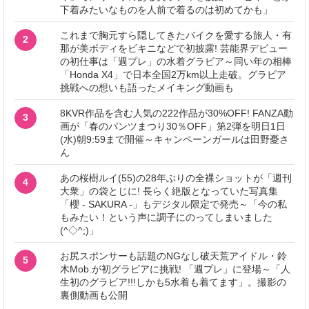
下着みたいなものを人前で着るのは初めてかも」
これまで胸元すら隠してきたバイクを愛する旅人・有
2
那が美ボディをビキニなどで初披露! 芸能界デビュー
の初仕事は「週プレ」の水着グラビア～同い年の相棒
「Honda X4」で日本全国2万km以上走破。グラビア
挑戦への想いも語ったメイキング動画も
8KVR作品を含む人気の222作品が30%OFF! FANZA動
3
画が「春のパンツまつり30％OFF」第2弾を明日1日
(水)朝9:59まで開催～キャンペーンガールは田野憂さ
ん
あの桜樹ルイ(55)の28年ぶりの全裸ショットが「週刊
4
大衆」の袋とじに! 長らく絶版となっていた写真集
「櫻 - SAKURA -」もデジタル限定で発売～「今の私
もみたい！という声に調子にのってしまいました
(^◇^;)」
お尻スポンサーも話題のNGなし破天荒アイドル・鈴
5
木Mob.が初グラビアに挑戦! 「週プレ」に登場～「人
生初のグラビア!!!しかも5水着も着てます」。撮影の
裏側動画も公開