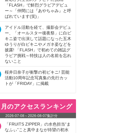
「FLASH」で鮮烈グラビアデビュ
ー～「仲間には『あやちゃみ』と呼
ばれています(笑)」
アイドル活動を経て、撮影会デビュ
ー、「オールスター後夜祭」に白ビ
キニ姿で出演して話題になった五木
ゆうりが白ビキニやメガネ姿などを
披露! 「FLASH」で初めての雑誌グ
ラビア挑戦～特技は人の名前を忘れ
ないこと
桜井日奈子が衝撃の初ビキニ! 芸能
活動10周年記念写真集の先行カッ
トが「FRIDAY」に掲載
ヵ月のアクセスランキング
2026-07-08
～
2026-08-07
集計分
「FRUITS ZIPPER」の水色担当“ま
なふぃ”こと真中まなが待望の初水