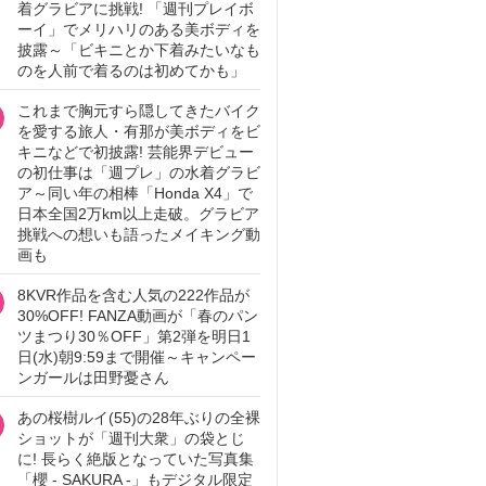
着グラビアに挑戦! 「週刊プレイボ
ーイ」でメリハリのある美ボディを
披露～「ビキニとか下着みたいなも
のを人前で着るのは初めてかも」
これまで胸元すら隠してきたバイク
を愛する旅人・有那が美ボディをビ
キニなどで初披露! 芸能界デビュー
の初仕事は「週プレ」の水着グラビ
ア～同い年の相棒「Honda X4」で
日本全国2万km以上走破。グラビア
挑戦への想いも語ったメイキング動
画も
8KVR作品を含む人気の222作品が
30%OFF! FANZA動画が「春のパン
ツまつり30％OFF」第2弾を明日1
日(水)朝9:59まで開催～キャンペー
ンガールは田野憂さん
あの桜樹ルイ(55)の28年ぶりの全裸
ショットが「週刊大衆」の袋とじ
に! 長らく絶版となっていた写真集
「櫻 - SAKURA -」もデジタル限定