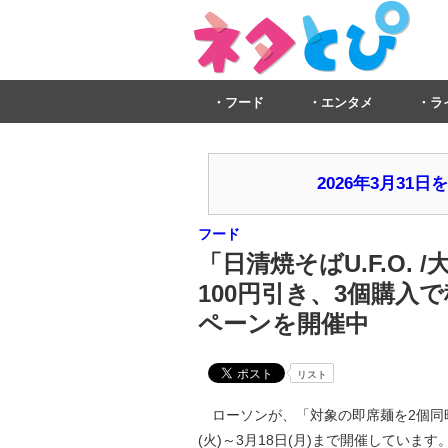
フード
エンタメ
ラ
2026年3月3
フード
「日清焼そばU.F.O.
100円引き、3個購入で
ペーンを開催中
リスト
ローソンが、「対象の即席麺を2個同時購
(火)～3月18日(月)まで開催しています