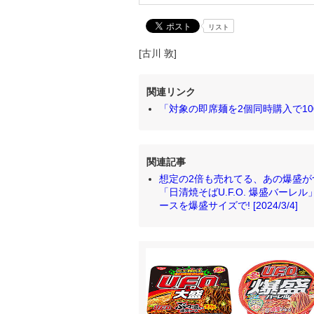
リスト
[古川 敦]
関連リンク
「対象の即席麺を2個同時購入で10
関連記事
想定の2倍も売れてる、あの爆盛がつい
「日清焼そばU.F.O. 爆盛バーレ
ースを爆盛サイズで! [2024/3/4]