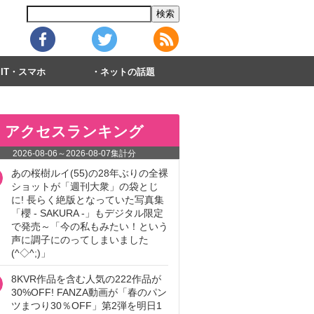
IT・スマホ
ネットの話題
アクセスランキング
2026-08-06
～
2026-08-07
集計分
あの桜樹ルイ(55)の28年ぶりの全裸
ショットが「週刊大衆」の袋とじ
に! 長らく絶版となっていた写真集
「櫻 - SAKURA -」もデジタル限定
で発売～「今の私もみたい！という
声に調子にのってしまいました
(^◇^;)」
8KVR作品を含む人気の222作品が
30%OFF! FANZA動画が「春のパン
ツまつり30％OFF」第2弾を明日1