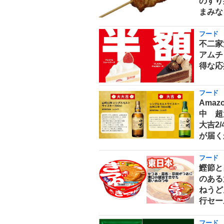
のすり
まみな
フード
不二家
アムチ
得な応
フード
Ama
中 超
大吉2
が届く
フード
鰹節と
のある
ねうどん
行セー
フード