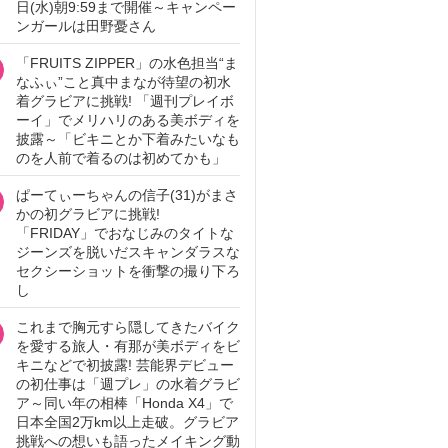
日(水)朝9:59まで開催～キャンペー
ンガールは田野憂さん
「FRUITS ZIPPER」の水色担当“ま
なふぃ”こと真中まなが待望の初水
着グラビアに挑戦! 「週刊プレイボ
ーイ」でメリハリのある美ボディを
披露～「ビキニとか下着みたいなも
のを人前で着るのは初めてかも」
ぱーてぃーちゃんの信子(31)がまさ
かの初グラビアに挑戦!
「FRIDAY」でおなじみのタイトな
ジーンズを脱いだスキャンダラスな
セクシーショットを衝撃の撮り下ろ
し
これまで胸元すら隠してきたバイク
を愛する旅人・有那が美ボディをビ
キニなどで初披露! 芸能界デビュー
の初仕事は「週プレ」の水着グラビ
ア～同い年の相棒「Honda X4」で
日本全国2万km以上走破。グラビア
挑戦への想いも語ったメイキング動