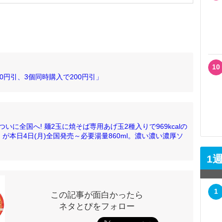
10
0円引、3個同時購入で200円引」
に全国へ! 麺2玉に焼そば専用あげ玉2種入りで969kcalの
ル」が本日4日(月)全国発売～必要湯量860ml。濃い濃い濃厚ソ
1
1
この記事が面白かったら
ネタとぴをフォロー