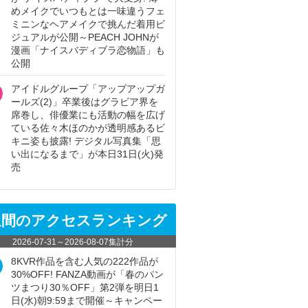
めメイクでいつもとは一味違うフェ
ミニンなヘアメイクで挑んだ着用ビ
ジュアルが公開～PEACH JOHNが
漫画「ナイスバディブラ恋物語」も
公開
アイドルグループ「アップアップガ
ールズ(2)」卒業後はグラビア界を
席巻し、俳優業にも活動の幅を広げ
ている佐々木ほのかが透明感あるビ
キニ姿も披露! デジタル写真集「思
い出になるまで」が本日31日(火)発
売
週間のアクセスランキング
2026-07-31
～
2026-08-07
集計分
8KVR作品を含む人気の222作品が
30%OFF! FANZA動画が「春のパン
ツまつり30％OFF」第2弾を明日1
日(水)朝9:59まで開催～キャンペー