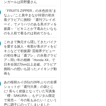
ンガールは田野憂さん
「FRUITS ZIPPER」の水色担当“ま
なふぃ”こと真中まなが待望の初水
着グラビアに挑戦! 「週刊プレイボ
ーイ」でメリハリのある美ボディを
披露～「ビキニとか下着みたいなも
のを人前で着るのは初めてかも」
これまで胸元すら隠してきたバイク
を愛する旅人・有那が美ボディをビ
キニなどで初披露! 芸能界デビュー
の初仕事は「週プレ」の水着グラビ
ア～同い年の相棒「Honda X4」で
日本全国2万km以上走破。グラビア
挑戦への想いも語ったメイキング動
画も
あの桜樹ルイ(55)の28年ぶりの全裸
ショットが「週刊大衆」の袋とじ
に! 長らく絶版となっていた写真集
「櫻 - SAKURA -」もデジタル限定
で発売～「今の私もみたい！という
声に調子にのってしまいました