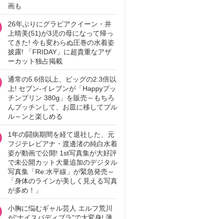
画も
26年ぶりにグラビアクイーン・井
上晴美(51)が3児の母になって帰っ
てきた! 今も変わらぬ圧巻の水着姿
披露! 「FRIDAY」に超貴重なアザ
ーカット独占掲載
通常の5.6倍以上、ビッグの2.3倍以
上! セブン‐イレブンが「Happyプッ
チンプリン 380g」を販売～もちろ
んプッチンして、お皿に移してプル
ル～ンと楽しめる
1年の闘病期間を経て退社した、元
フジテレビアナ・渡邊渚の純白水着
姿が動画で公開! 1st写真集が大好評
で未公開カット大量追加のデジタル
写真集「Re:水平線」が緊急発売～
「身体のラインが美しく見える写真
が多め！」
小胸に悩むギャル芸人 エルフ荒川
が“ナイスバディブラ”で大変身! 薄