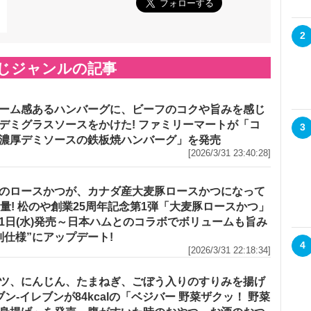
2
じジャンルの記事
ーム感あるハンバーグに、ビーフのコクや旨みを感じ
デミグラスソースをかけた! ファミリーマートが「コ
3
濃厚デミソースの鉄板焼ハンバーグ」を発売
[2026/3/31 23:40:28]
のロースかつが、カナダ産大麦豚ロースかつになって
増量! 松のや創業25周年記念第1弾「大麦豚ロースかつ」
1日(水)発売～日本ハムとのコラボでボリュームも旨み
別仕様”にアップデート!
4
[2026/3/31 22:18:34]
ツ、にんじん、たまねぎ、ごぼう入りのすりみを揚げ
セブン‐イレブンが84kcalの「ベジバー 野菜ザクッ！ 野菜