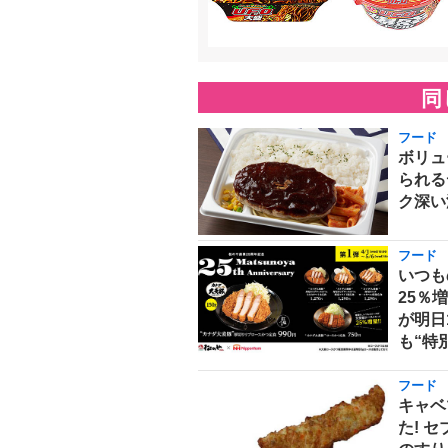
同
フード
ボリュ
られる
ク深い
フード
いつも
25％
が明日
も“特
フード
キャベ
た! 