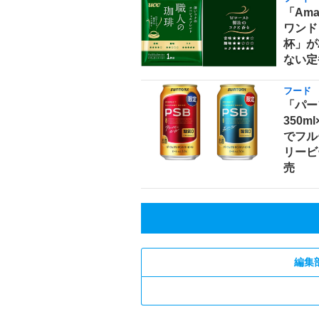
「Am
ワンド
杯」が
ない定
フード
「パー
350m
でフル
リービ
売
編集