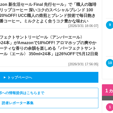
azon 新生活セール Final 先行セール」で「職人の珈琲
リップコーヒー 深いコクのスペシャルブレンド 100
20%OFF! UCC職人の焙煎とブレンド技術で毎日飽き
番コーヒー。ミルクとよく合うコク豊かな味わい
9
[2026/3/31 18:06:07]
フェクトサントリービール〈アンバーエール〉
l×24本」がAmazonで18%OFF! アロマホップの爽やか
ーティな香りの余韻を楽しめる「パーフェクトサント
ール〈エール〉 350ml×24本」は26%OFFで5月12日発
10
[2026/3/31 17:56:05]
トップページへ
▲
1
部への情報提供はこちらまで
読者レポーター募集
1