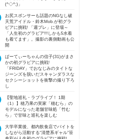
(^◇^;)」
お尻スポンサーも話題のNGなし破
天荒アイドル・鈴木Mob.が初グラ
ビアに挑戦! 「週プレ」に登場～
「人生初のグラビア!!!しかも5水着
も着てます」。撮影の裏側動画も公
開
ぱーてぃーちゃんの信子(31)がまさ
かの初グラビアに挑戦!
「FRIDAY」でおなじみのタイトな
ジーンズを脱いだスキャンダラスな
セクシーショットを衝撃の撮り下ろ
し
【聖地巡礼・ラブライブ！ 1期
（1）】穂乃果の実家「穂むら」の
モデルになった老舗甘味処「竹む
ら」で甘味と巡礼を楽しむ
大学卒業後、都内飲食店でバイトを
しながら活動する“清楚系ギャル”笹
倉彩が人生初のグラビアに挑戦!