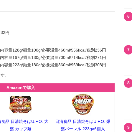
6
32円
7
/麺量100g/必要湯量460ml/556kcal/税別236円
7g/麺量130g/必要湯量700ml/714kcal/税別271円
223g/麺量180g/必要湯量860ml/969kcal/税別308円
ます。
8
Amazonで購入
食品 日清焼そばU.F.O. 大
日清食品 日清焼そばU.F.O. 爆
9
盛 カップ麺
盛バーレル 223g×6個入