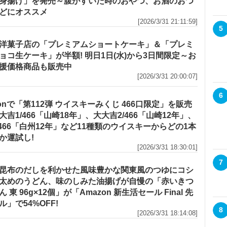
身揚げ」を発売～腹がすいた時のおやつ、お酒のおつ
どにオススメ
[2026/3/31 21:11:59]
5
洋菓子店の「プレミアムショートケーキ」＆「プレミ
ョコ生ケーキ」が半額! 明日1日(水)から3日間限定～お
援価格商品も販売中
[2026/3/31 20:00:07]
6
zonで「第112弾 ウイスキーみくじ 466口限定」を販売
大吉1/466「山崎18年」、大大吉2/466「山崎12年」、
/466「白州12年」など11種類のウイスキーからどの1本
か運試し!
[2026/3/31 18:30:01]
7
昆布のだしを利かせた風味豊かな関東風のつゆにコシ
太めのうどん、味のしみた油揚げが自慢の「赤いきつ
 東 96g×12個」が「Amazon 新生活セール Final 先
ル」で54%OFF!
8
[2026/3/31 18:14:08]