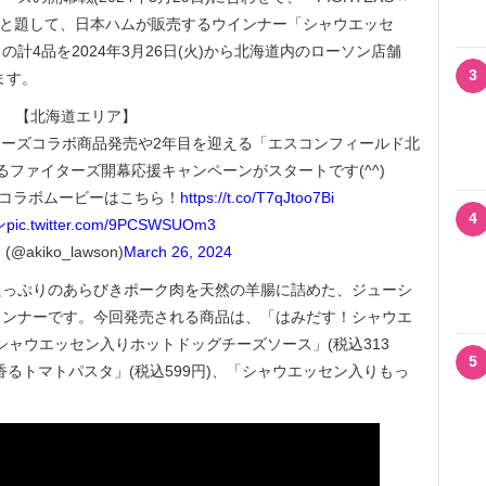
24」と題して、日本ハムが販売するウインナー「シャウエッセ
計4品を2024年3月26日(火)から北海道内のローソン店舗
3
ます。
【北海道エリア】
ターズコラボ商品発売や2年目を迎える「エスコンフィールド北
ファイターズ開幕応援キャンペーンがスタートです(^^)
＆コラボムービーはこちら！
https://t.co/T7qJtoo7Bi
4
ン
pic.twitter.com/9PCSWSUOm3
@akiko_lawson)
March 26, 2024
っぷりのあらびきポーク肉を天然の羊腸に詰めた、ジューシ
インナーです。今回発売される商品は、「はみだす！シャウエ
「シャウエッセン入りホットドッグチーズソース」(税込313
5
るトマトパスタ」(税込599円)、「シャウエッセン入りもっ