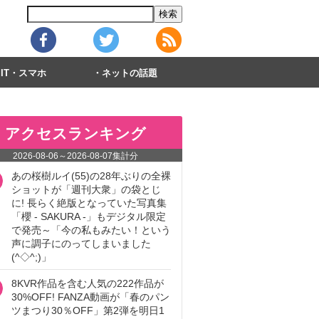
IT・スマホ
ネットの話題
アクセスランキング
2026-08-06
～
2026-08-07
集計分
あの桜樹ルイ(55)の28年ぶりの全裸
ショットが「週刊大衆」の袋とじ
に! 長らく絶版となっていた写真集
「櫻 - SAKURA -」もデジタル限定
で発売～「今の私もみたい！という
声に調子にのってしまいました
(^◇^;)」
8KVR作品を含む人気の222作品が
30%OFF! FANZA動画が「春のパン
ツまつり30％OFF」第2弾を明日1