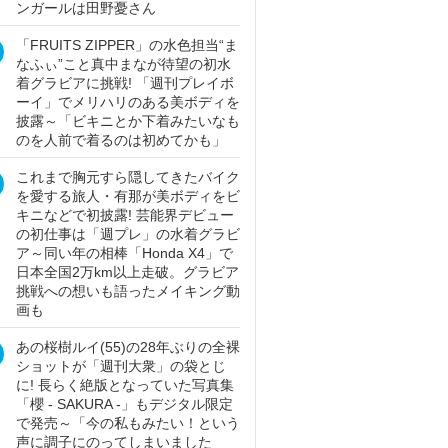
ンガールは田野憂さん
「FRUITS ZIPPER」の水色担当“ま
なふぃ”こと真中まなが待望の初水
着グラビアに挑戦! 「週刊プレイボ
ーイ」でメリハリのある美ボディを
披露～「ビキニとか下着みたいなも
のを人前で着るのは初めてかも」
これまで胸元すら隠してきたバイク
を愛する旅人・有那が美ボディをビ
キニなどで初披露! 芸能界デビュー
の初仕事は「週プレ」の水着グラビ
ア～同い年の相棒「Honda X4」で
日本全国2万km以上走破。グラビア
挑戦への想いも語ったメイキング動
画も
あの桜樹ルイ(55)の28年ぶりの全裸
ショットが「週刊大衆」の袋とじ
に! 長らく絶版となっていた写真集
「櫻 - SAKURA -」もデジタル限定
で発売～「今の私もみたい！という
声に調子にのってしまいました