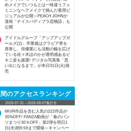
めメイクでいつもとは一味違うフェ
ミニンなヘアメイクで挑んだ着用ビ
ジュアルが公開～PEACH JOHNが
漫画「ナイスバディブラ恋物語」も
公開
アイドルグループ「アップアップガ
ールズ(2)」卒業後はグラビア界を
席巻し、俳優業にも活動の幅を広げ
ている佐々木ほのかが透明感あるビ
キニ姿も披露! デジタル写真集「思
い出になるまで」が本日31日(火)発
売
週間のアクセスランキング
2026-07-31
～
2026-08-07
集計分
8KVR作品を含む人気の222作品が
30%OFF! FANZA動画が「春のパン
ツまつり30％OFF」第2弾を明日1
日(水)朝9:59まで開催～キャンペー