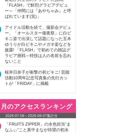
「FLASH」で鮮烈グラビアデビュ
ー～「仲間には『あやちゃみ』と呼
ばれています(笑)」
アイドル活動を経て、撮影会デビュ
ー、「オールスター後夜祭」に白ビ
キニ姿で出演して話題になった五木
ゆうりが白ビキニやメガネ姿などを
披露! 「FLASH」で初めての雑誌グ
ラビア挑戦～特技は人の名前を忘れ
ないこと
桜井日奈子が衝撃の初ビキニ! 芸能
活動10周年記念写真集の先行カッ
トが「FRIDAY」に掲載
ヵ月のアクセスランキング
2026-07-08
～
2026-08-07
集計分
「FRUITS ZIPPER」の水色担当“ま
なふぃ”こと真中まなが待望の初水