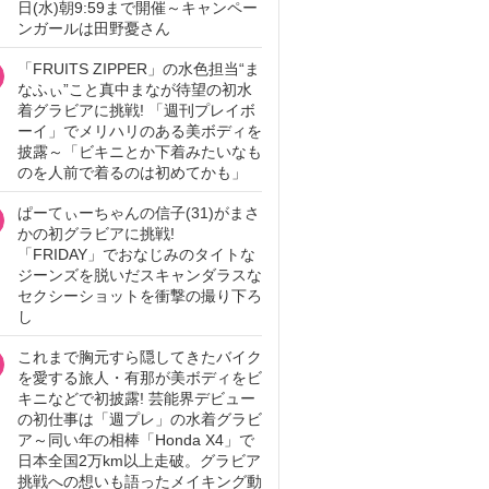
日(水)朝9:59まで開催～キャンペー
ンガールは田野憂さん
「FRUITS ZIPPER」の水色担当“ま
なふぃ”こと真中まなが待望の初水
着グラビアに挑戦! 「週刊プレイボ
ーイ」でメリハリのある美ボディを
披露～「ビキニとか下着みたいなも
のを人前で着るのは初めてかも」
ぱーてぃーちゃんの信子(31)がまさ
かの初グラビアに挑戦!
「FRIDAY」でおなじみのタイトな
ジーンズを脱いだスキャンダラスな
セクシーショットを衝撃の撮り下ろ
し
これまで胸元すら隠してきたバイク
を愛する旅人・有那が美ボディをビ
キニなどで初披露! 芸能界デビュー
の初仕事は「週プレ」の水着グラビ
ア～同い年の相棒「Honda X4」で
日本全国2万km以上走破。グラビア
挑戦への想いも語ったメイキング動