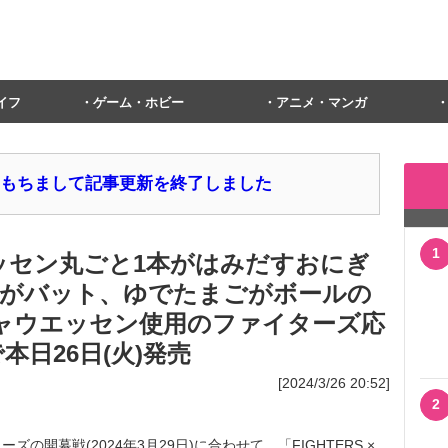
イフ
ゲーム・ホビー
アニメ・マンガ
1日をもちまして記事更新を終了しました
1
エッセン丸ごと1本がはみだすおにぎ
がバット、ゆでたまごがボールの
シャウエッセン使用のファイターズ応
本日26日(火)発売
[2024/3/26 20:52]
2
開幕戦(2024年3月29日)に合わせて、「FIGHTERS ×