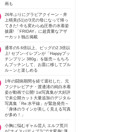
画も
26年ぶりにグラビアクイーン・井
上晴美(51)が3児の母になって帰っ
てきた! 今も変わらぬ圧巻の水着姿
披露! 「FRIDAY」に超貴重なアザ
ーカット独占掲載
通常の5.6倍以上、ビッグの2.3倍以
上! セブン‐イレブンが「Happyプッ
チンプリン 380g」を販売～もちろ
んプッチンして、お皿に移してプル
ル～ンと楽しめる
1年の闘病期間を経て退社した、元
フジテレビアナ・渡邊渚の純白水着
姿が動画で公開! 1st写真集が大好評
で未公開カット大量追加のデジタル
写真集「Re:水平線」が緊急発売～
「身体のラインが美しく見える写真
が多め！」
小胸に悩むギャル芸人 エルフ荒川
が“ナイスバディブラ”で大変身! 薄