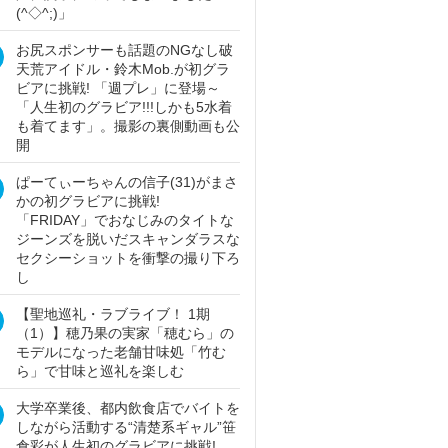
(^◇^;)」
お尻スポンサーも話題のNGなし破
天荒アイドル・鈴木Mob.が初グラ
ビアに挑戦! 「週プレ」に登場～
「人生初のグラビア!!!しかも5水着
も着てます」。撮影の裏側動画も公
開
ぱーてぃーちゃんの信子(31)がまさ
かの初グラビアに挑戦!
「FRIDAY」でおなじみのタイトな
ジーンズを脱いだスキャンダラスな
セクシーショットを衝撃の撮り下ろ
し
【聖地巡礼・ラブライブ！ 1期
（1）】穂乃果の実家「穂むら」の
モデルになった老舗甘味処「竹む
ら」で甘味と巡礼を楽しむ
大学卒業後、都内飲食店でバイトを
しながら活動する“清楚系ギャル”笹
倉彩が人生初のグラビアに挑戦!