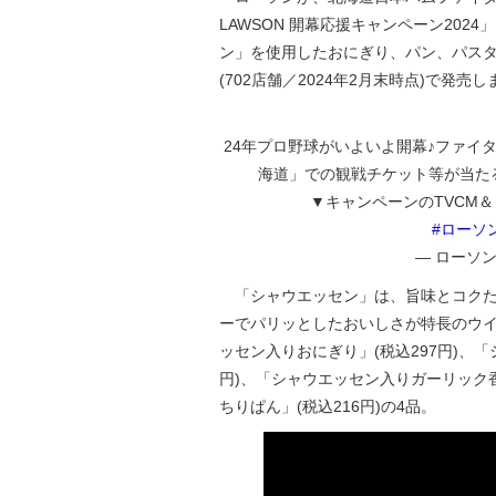
LAWSON 開幕応援キャンペーン20
ン」を使用したおにぎり、パン、パスタの
(702店舗／2024年2月末時点)で発売し
24年プロ野球がいよいよ開幕♪ファイ
海道」での観戦チケット等が当たる
▼キャンペーンのTVCM
#ローソ
— ローソン (
「シャウエッセン」は、旨味とコクた
ーでパリッとしたおいしさが特長のウ
ッセン入りおにぎり」(税込297円)、
円)、「シャウエッセン入りガーリック香
ちりぱん」(税込216円)の4品。