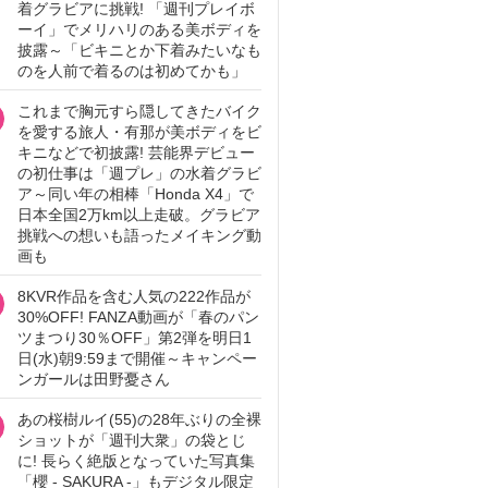
着グラビアに挑戦! 「週刊プレイボ
ーイ」でメリハリのある美ボディを
披露～「ビキニとか下着みたいなも
のを人前で着るのは初めてかも」
これまで胸元すら隠してきたバイク
を愛する旅人・有那が美ボディをビ
キニなどで初披露! 芸能界デビュー
の初仕事は「週プレ」の水着グラビ
ア～同い年の相棒「Honda X4」で
日本全国2万km以上走破。グラビア
挑戦への想いも語ったメイキング動
画も
8KVR作品を含む人気の222作品が
30%OFF! FANZA動画が「春のパン
ツまつり30％OFF」第2弾を明日1
日(水)朝9:59まで開催～キャンペー
ンガールは田野憂さん
あの桜樹ルイ(55)の28年ぶりの全裸
ショットが「週刊大衆」の袋とじ
に! 長らく絶版となっていた写真集
「櫻 - SAKURA -」もデジタル限定