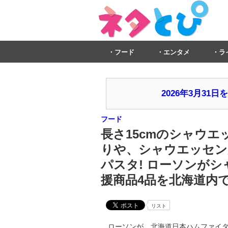
フード
エンタメ
ラ
2026年3月3
フード
長さ15cmのシャウ
りや、シャウエッセン
パスタ! ローソンが
援商品4品を北海道内で
リスト
ローソンが、北海道日本ハムファイターズの