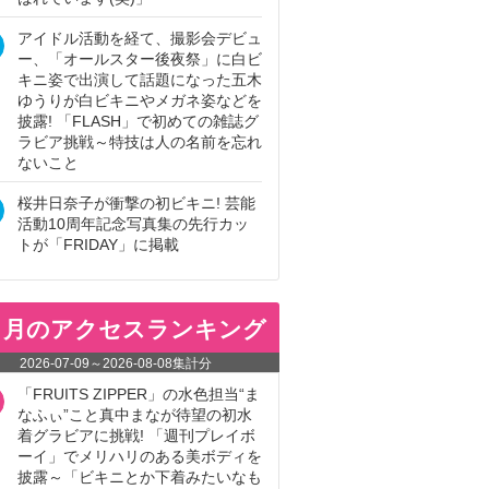
アイドル活動を経て、撮影会デビュ
ー、「オールスター後夜祭」に白ビ
キニ姿で出演して話題になった五木
ゆうりが白ビキニやメガネ姿などを
披露! 「FLASH」で初めての雑誌グ
ラビア挑戦～特技は人の名前を忘れ
ないこと
桜井日奈子が衝撃の初ビキニ! 芸能
活動10周年記念写真集の先行カッ
トが「FRIDAY」に掲載
ヵ月のアクセスランキング
2026-07-09
～
2026-08-08
集計分
「FRUITS ZIPPER」の水色担当“ま
なふぃ”こと真中まなが待望の初水
着グラビアに挑戦! 「週刊プレイボ
ーイ」でメリハリのある美ボディを
披露～「ビキニとか下着みたいなも