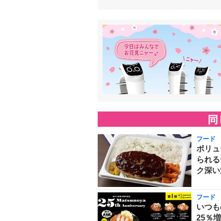
同
フード
ボリュ
られる
ク深い
フード
いつも
25％