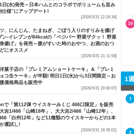
1日(水)発売～日本ハムとのコラボでボリュームも旨み
別仕様”にアップデート!
[2026/3/31 22:18:34]
10
ツ、にんじん、たまねぎ、ごぼう入りのすりみを揚げ
セブン‐イレブンが84kcalの「ベジバー 野菜ザクッ！ 野菜
身揚げ」を発売～腹がすいた時のおやつ、お酒のおつ
どにオススメ
[2026/3/31 21:11:59]
洋菓子店の「プレミアムショートケーキ」＆「プレミ
ョコ生ケーキ」が半額! 明日1日(水)から3日間限定～お
1
援価格商品も販売中
[2026/3/31 20:00:07]
1
zonで「第112弾 ウイスキーみくじ 466口限定」を販売
大吉1/466「山崎18年」、大大吉2/466「山崎12年」、
/466「白州12年」など11種類のウイスキーからどの1本
か運試し!
[2026/3/31 18:30:01]
2