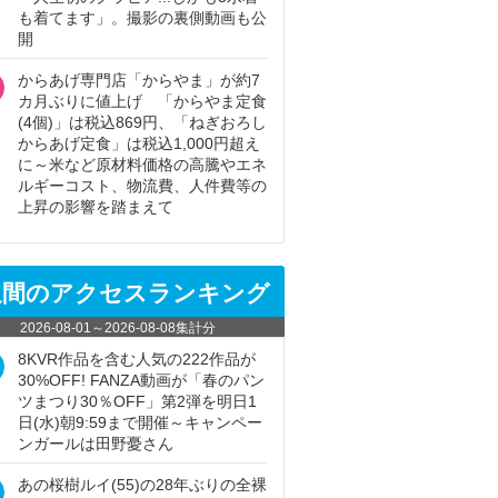
も着てます」。撮影の裏側動画も公
開
からあげ専門店「からやま」が約7
カ月ぶりに値上げ 「からやま定食
(4個)」は税込869円、「ねぎおろし
からあげ定食」は税込1,000円超え
に～米など原材料価格の高騰やエネ
ルギーコスト、物流費、人件費等の
上昇の影響を踏まえて
週間のアクセスランキング
2026-08-01
～
2026-08-08
集計分
8KVR作品を含む人気の222作品が
30%OFF! FANZA動画が「春のパン
ツまつり30％OFF」第2弾を明日1
日(水)朝9:59まで開催～キャンペー
ンガールは田野憂さん
あの桜樹ルイ(55)の28年ぶりの全裸