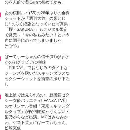
のを人前で着るのは初めてかも」
あの桜樹ルイ(55)の28年ぶりの全裸
ショットが「週刊大衆」の袋とじ
に! 長らく絶版となっていた写真集
「櫻 - SAKURA -」もデジタル限定
で発売～「今の私もみたい！という
声に調子にのってしまいました
(^◇^;)」
ぱーてぃーちゃんの信子(31)がまさ
かの初グラビアに挑戦!
「FRIDAY」でおなじみのタイトな
ジーンズを脱いだスキャンダラスな
セクシーショットを衝撃の撮り下ろ
し
地上波では見られない、新感覚セク
シー女優バラエティ! FANZA TV初
のオリジナル番組「東京スキャンダ
ルクラブ」が配信開始～うんぱい・
架乃ゆらなど出演。MCはみなみか
わ、ゲスト芸人にぱーてぃちゃん、
松崎克俊