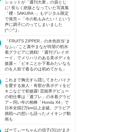
ショットが「週刊大衆」の袋とじ
に! 長らく絶版となっていた写真集
「櫻 - SAKURA -」もデジタル限定
で発売～「今の私もみたい！という
声に調子にのってしまいました
(^◇^;)」
「FRUITS ZIPPER」の水色担当“ま
なふぃ”こと真中まなが待望の初水
着グラビアに挑戦! 「週刊プレイボ
ーイ」でメリハリのある美ボディを
披露～「ビキニとか下着みたいなも
のを人前で着るのは初めてかも」
これまで胸元すら隠してきたバイク
を愛する旅人・有那が美ボディをビ
キニなどで初披露! 芸能界デビュー
の初仕事は「週プレ」の水着グラビ
ア～同い年の相棒「Honda X4」で
日本全国2万km以上走破。グラビア
挑戦への想いも語ったメイキング動
画も
ぱーてぃーちゃんの信子(31)がまさ