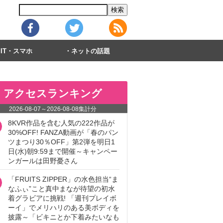
IT・スマホ
ネットの話題
アクセスランキング
2026-08-07
～
2026-08-08
集計分
8KVR作品を含む人気の222作品が
30%OFF! FANZA動画が「春のパン
ツまつり30％OFF」第2弾を明日1
日(水)朝9:59まで開催～キャンペー
ンガールは田野憂さん
「FRUITS ZIPPER」の水色担当“ま
なふぃ”こと真中まなが待望の初水
着グラビアに挑戦! 「週刊プレイボ
ーイ」でメリハリのある美ボディを
披露～「ビキニとか下着みたいなも