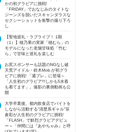
かの初グラビアに挑戦!
「FRIDAY」でおなじみのタイトな
ジーンズを脱いだスキャンダラスな
セクシーショットを衝撃の撮り下ろ
し
【聖地巡礼・ラブライブ！ 1期
（1）】穂乃果の実家「穂むら」の
モデルになった老舗甘味処「竹む
ら」で甘味と巡礼を楽しむ
お尻スポンサーも話題のNGなし破
天荒アイドル・鈴木Mob.が初グラ
ビアに挑戦! 「週プレ」に登場～
「人生初のグラビア!!!しかも5水着
も着てます」。撮影の裏側動画も公
開
大学卒業後、都内飲食店でバイトを
しながら活動する“清楚系ギャル”笹
倉彩が人生初のグラビアに挑戦!
「FLASH」で鮮烈グラビアデビュ
ー～「仲間には『あやちゃみ』と呼
ばれています(笑)」