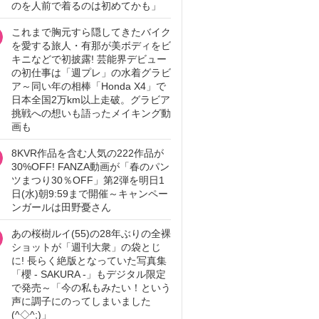
のを人前で着るのは初めてかも」
これまで胸元すら隠してきたバイク
を愛する旅人・有那が美ボディをビ
キニなどで初披露! 芸能界デビュー
の初仕事は「週プレ」の水着グラビ
ア～同い年の相棒「Honda X4」で
日本全国2万km以上走破。グラビア
挑戦への想いも語ったメイキング動
画も
8KVR作品を含む人気の222作品が
30%OFF! FANZA動画が「春のパン
ツまつり30％OFF」第2弾を明日1
日(水)朝9:59まで開催～キャンペー
ンガールは田野憂さん
あの桜樹ルイ(55)の28年ぶりの全裸
ショットが「週刊大衆」の袋とじ
に! 長らく絶版となっていた写真集
「櫻 - SAKURA -」もデジタル限定
で発売～「今の私もみたい！という
声に調子にのってしまいました
(^◇^;)」