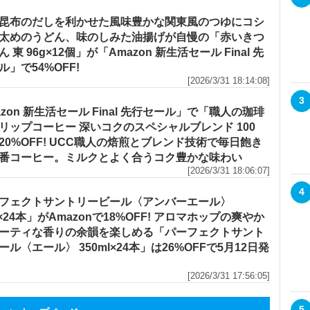
昆布のだしを利かせた風味豊かな関東風のつゆにコシ
太めのうどん、味のしみた油揚げが自慢の「赤いきつ
 東 96g×12個」が「Amazon 新生活セール Final 先
ル」で54%OFF!
[2026/3/31 18:14:08]
3
azon 新生活セール Final 先行セール」で「職人の珈琲
リップコーヒー 深いコクのスペシャルブレンド 100
20%OFF! UCC職人の焙煎とブレンド技術で毎日飽き
番コーヒー。ミルクとよく合うコク豊かな味わい
[2026/3/31 18:06:07]
4
フェクトサントリービール〈アンバーエール〉
l×24本」がAmazonで18%OFF! アロマホップの爽やか
ーティな香りの余韻を楽しめる「パーフェクトサント
ール〈エール〉 350ml×24本」は26%OFFで5月12日発
[2026/3/31 17:56:05]
5