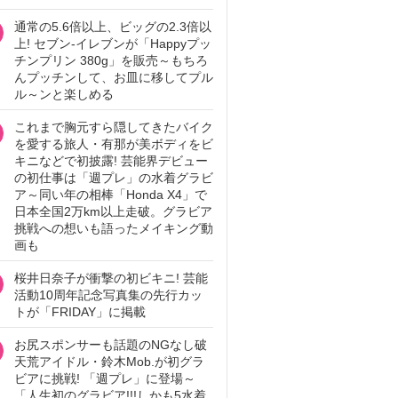
通常の5.6倍以上、ビッグの2.3倍以
上! セブン‐イレブンが「Happyプッ
チンプリン 380g」を販売～もちろ
んプッチンして、お皿に移してプル
ル～ンと楽しめる
これまで胸元すら隠してきたバイク
を愛する旅人・有那が美ボディをビ
キニなどで初披露! 芸能界デビュー
の初仕事は「週プレ」の水着グラビ
ア～同い年の相棒「Honda X4」で
日本全国2万km以上走破。グラビア
挑戦への想いも語ったメイキング動
画も
桜井日奈子が衝撃の初ビキニ! 芸能
活動10周年記念写真集の先行カッ
トが「FRIDAY」に掲載
お尻スポンサーも話題のNGなし破
天荒アイドル・鈴木Mob.が初グラ
ビアに挑戦! 「週プレ」に登場～
「人生初のグラビア!!!しかも5水着