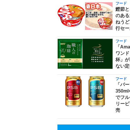
フード
鰹節と
のある
ねうどん
行セー
フード
「Am
ワンド
杯」が
ない定
フード
「パー
350m
でフル
リービ
売