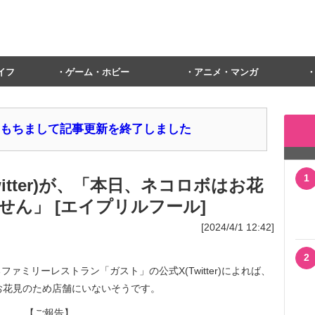
イフ
ゲーム・ホビー
アニメ・マンガ
1日をもちまして記事更新を終了しました
1
itter)が、「本日、ネコロボはお花
ん」 [エイプリルフール]
[2024/4/1 12:42]
2
ミリーレストラン「ガスト」の公式X(Twitter)によれば、
」がお花見のため店舗にいないそうです。
【ご報告】