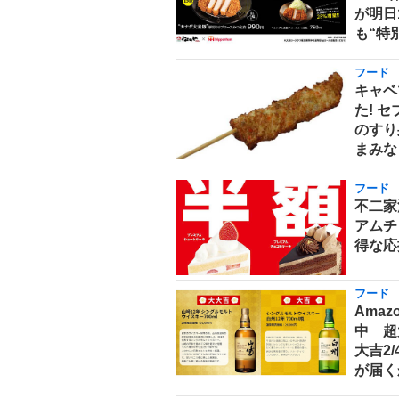
が明日
も“特
フード
キャベ
た! 
のすり
まみな
フード
不二家
アムチ
得な応
フード
Ama
中 超
大吉2
が届く