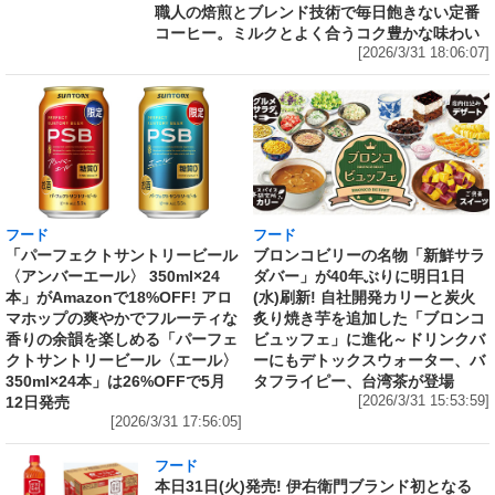
職人の焙煎とブレンド技術で毎日飽きない定番
コーヒー。ミルクとよく合うコク豊かな味わい
[2026/3/31 18:06:07]
フード
フード
「パーフェクトサントリービール
ブロンコビリーの名物「新鮮サラ
〈アンバーエール〉 350ml×24
ダバー」が40年ぶりに明日1日
本」がAmazonで18%OFF! アロ
(水)刷新! 自社開発カリーと炭火
マホップの爽やかでフルーティな
炙り焼き芋を追加した「ブロンコ
香りの余韻を楽しめる「パーフェ
ビュッフェ」に進化～ドリンクバ
クトサントリービール〈エール〉
ーにもデトックスウォーター、バ
350ml×24本」は26%OFFで5月
タフライピー、台湾茶が登場
12日発売
[2026/3/31 15:53:59]
[2026/3/31 17:56:05]
フード
本日31日(火)発売! 伊右衛門ブランド初となる