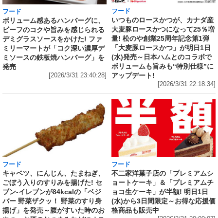
フード
フード
いつものロースかつが、カナダ産
ボリューム感あるハンバーグに、
大麦豚ロースかつになって25％増
ビーフのコクや旨みを感じられる
量! 松のや創業25周年記念第1弾
デミグラスソースをかけた! ファ
「大麦豚ロースかつ」が明日1日
ミリーマートが「コク深い濃厚デ
(水)発売～日本ハムとのコラボで
ミソースの鉄板焼ハンバーグ」を
ボリュームも旨みも“特別仕様”に
発売
アップデート!
[2026/3/31 23:40:28]
[2026/3/31 22:18:34]
フード
フード
キャベツ、にんじん、たまねぎ、
不二家洋菓子店の「プレミアムシ
ごぼう入りのすりみを揚げた! セ
ョートケーキ」＆「プレミアムチ
ブン‐イレブンが84kcalの「ベジ
ョコ生ケーキ」が半額! 明日1日
バー 野菜ザクッ！ 野菜のすり身
(水)から3日間限定～お得な応援価
揚げ」を発売～腹がすいた時のお
格商品も販売中