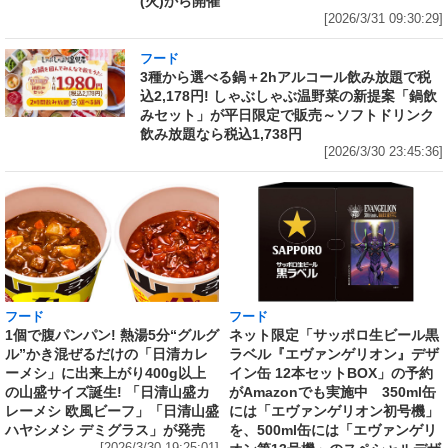
(火)から開催
[2026/3/31 09:30:29]
フード
3種から選べる鍋＋2hアルコール飲み放題で税
込2,178円! しゃぶしゃぶ温野菜の新提案「鍋飲
みセット」が平日限定で販売～ソフトドリンク
飲み放題なら税込1,738円
[2026/3/30 23:45:36]
フード
フード
1個で腹パンパン! 熱湯5分“グルグ
ネット限定「サッポロ生ビール黒
ル”かき混ぜるだけの「日清カレ
ラベル『エヴァンゲリオン』デザ
ーメシ」に出来上がり400g以上
イン缶 12本セットBOX」の予約
の山盛サイズ誕生! 「日清山盛カ
がAmazonでも実施中 350ml缶
レーメシ 欧風ビーフ」「日清山盛
には「エヴァンゲリオン初号機」
ハヤシメシ デミグラス」が発売
を、500ml缶には「エヴァンゲリ