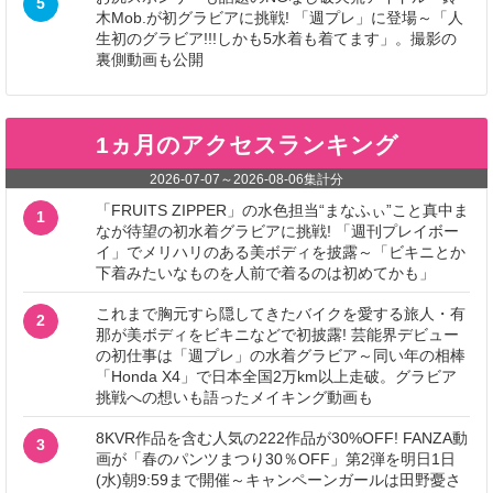
5
木Mob.が初グラビアに挑戦! 「週プレ」に登場～「人
生初のグラビア!!!しかも5水着も着てます」。撮影の
裏側動画も公開
1ヵ月のアクセスランキング
2026-07-07
～
2026-08-06
集計分
「FRUITS ZIPPER」の水色担当“まなふぃ”こと真中ま
1
なが待望の初水着グラビアに挑戦! 「週刊プレイボー
イ」でメリハリのある美ボディを披露～「ビキニとか
下着みたいなものを人前で着るのは初めてかも」
これまで胸元すら隠してきたバイクを愛する旅人・有
2
那が美ボディをビキニなどで初披露! 芸能界デビュー
の初仕事は「週プレ」の水着グラビア～同い年の相棒
「Honda X4」で日本全国2万km以上走破。グラビア
挑戦への想いも語ったメイキング動画も
8KVR作品を含む人気の222作品が30%OFF! FANZA動
3
画が「春のパンツまつり30％OFF」第2弾を明日1日
(水)朝9:59まで開催～キャンペーンガールは田野憂さ