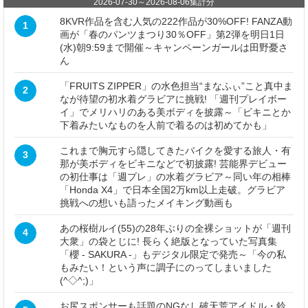
2026-07-30
～
2026-08-06
集計分
8KVR作品を含む人気の222作品が30%OFF! FANZA動
1
画が「春のパンツまつり30％OFF」第2弾を明日1日
(水)朝9:59まで開催～キャンペーンガールは田野憂さ
ん
「FRUITS ZIPPER」の水色担当“まなふぃ”こと真中ま
2
なが待望の初水着グラビアに挑戦! 「週刊プレイボー
イ」でメリハリのある美ボディを披露～「ビキニとか
下着みたいなものを人前で着るのは初めてかも」
これまで胸元すら隠してきたバイクを愛する旅人・有
3
那が美ボディをビキニなどで初披露! 芸能界デビュー
の初仕事は「週プレ」の水着グラビア～同い年の相棒
「Honda X4」で日本全国2万km以上走破。グラビア
挑戦への想いも語ったメイキング動画も
あの桜樹ルイ(55)の28年ぶりの全裸ショットが「週刊
4
大衆」の袋とじに! 長らく絶版となっていた写真集
「櫻 - SAKURA -」もデジタル限定で発売～「今の私
もみたい！という声に調子にのってしまいました
(^◇^;)」
お尻スポンサーも話題のNGなし破天荒アイドル・鈴