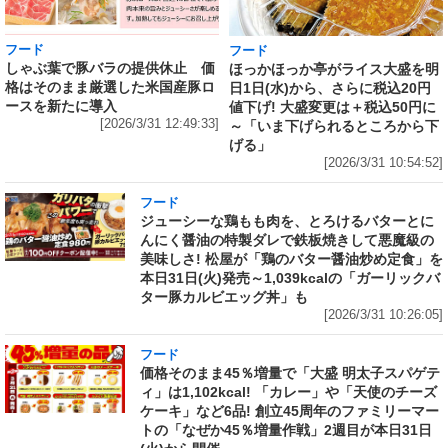
フード
フード
しゃぶ葉で豚バラの提供休止 価
ほっかほっか亭がライス大盛を明
格はそのまま厳選した米国産豚ロ
日1日(水)から、さらに税込20円
ースを新たに導入
値下げ! 大盛変更は＋税込50円に
[2026/3/31 12:49:33]
～「いま下げられるところから下
げる」
[2026/3/31 10:54:52]
フード
ジューシーな鶏もも肉を、とろけるバターとに
んにく醤油の特製ダレで鉄板焼きして悪魔級の
美味しさ! 松屋が「鶏のバター醤油炒め定食」を
本日31日(火)発売～1,039kcalの「ガーリックバ
ター豚カルビエッグ丼」も
[2026/3/31 10:26:05]
フード
価格そのまま45％増量で「大盛 明太子スパゲテ
ィ」は1,102kcal! 「カレー」や「天使のチーズ
ケーキ」など6品! 創立45周年のファミリーマー
トの「なぜか45％増量作戦」2週目が本日31日