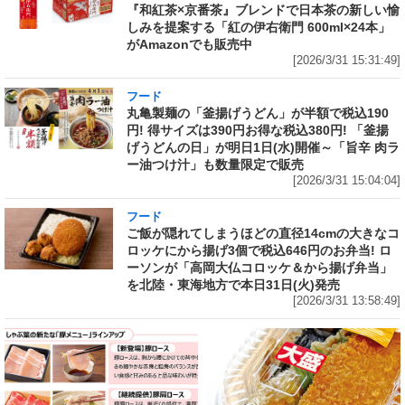
『和紅茶×京番茶』ブレンドで日本茶の新しい愉
しみを提案する「紅の伊右衛門 600ml×24本」
がAmazonでも販売中
[2026/3/31 15:31:49]
フード
丸亀製麺の「釜揚げうどん」が半額で税込190
円! 得サイズは390円お得な税込380円! 「釜揚
げうどんの日」が明日1日(水)開催～「旨辛 肉ラ
ー油つけ汁」も数量限定で販売
[2026/3/31 15:04:04]
フード
ご飯が隠れてしまうほどの直径14cmの大きなコ
ロッケにから揚げ3個で税込646円のお弁当! ロ
ーソンが「高岡大仏コロッケ＆から揚げ弁当」
を北陸・東海地方で本日31日(火)発売
[2026/3/31 13:58:49]