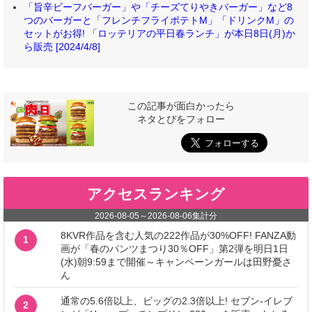
「旨辛ビーフバーガー」や「チーズてりやきバーガー」など8
つのバーガーと「フレンチフライポテトM」「ドリンクM」の
セットがお得! 「ロッテリアの平日春ランチ」が本日8日(月)か
ら販売 [2024/4/8]
この記事が面白かったら
ネタとぴをフォロー
アクセスランキング
2026-08-05
～
2026-08-06
集計分
8KVR作品を含む人気の222作品が30%OFF! FANZA動
1
画が「春のパンツまつり30％OFF」第2弾を明日1日
(水)朝9:59まで開催～キャンペーンガールは田野憂さ
ん
通常の5.6倍以上、ビッグの2.3倍以上! セブン‐イレブ
2