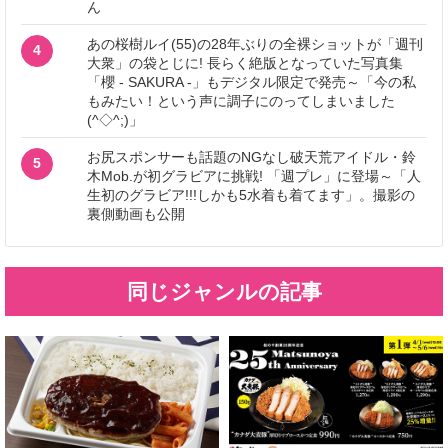
ん
あの桜樹ルイ(55)の28年ぶりの全裸ショットが「週刊
4
大衆」の袋とじに! 長らく絶版となっていた写真集
「櫻 - SAKURA -」もデジタル限定で発売～「今の私
もみたい！という声に調子にのってしまいました
(^◇^;)」
お尻スポンサーも話題のNGなし破天荒アイドル・鈴
5
木Mob.が初グラビアに挑戦! 「週プレ」に登場～「人
生初のグラビア!!!しかも5水着も着てます」。撮影の
裏側動画も公開
同じジャンルの記事