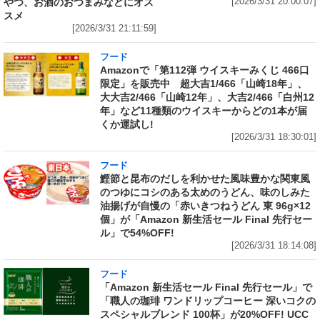
やつ、お酒のおつまみなどにオス
[2026/3/31 20:00:07]
スメ
[2026/3/31 21:11:59]
フード
Amazonで「第112弾 ウイスキーみくじ 466口
限定」を販売中 超大吉1/466「山崎18年」、
大大吉2/466「山崎12年」、大吉2/466「白州12
年」など11種類のウイスキーからどの1本が届
くか運試し!
[2026/3/31 18:30:01]
フード
鰹節と昆布のだしを利かせた風味豊かな関東風
のつゆにコシのある太めのうどん、味のしみた
油揚げが自慢の「赤いきつねうどん 東 96g×12
個」が「Amazon 新生活セール Final 先行セー
ル」で54%OFF!
[2026/3/31 18:14:08]
フード
「Amazon 新生活セール Final 先行セール」で
「職人の珈琲 ワンドリップコーヒー 深いコクの
スペシャルブレンド 100杯」が20%OFF! UCC