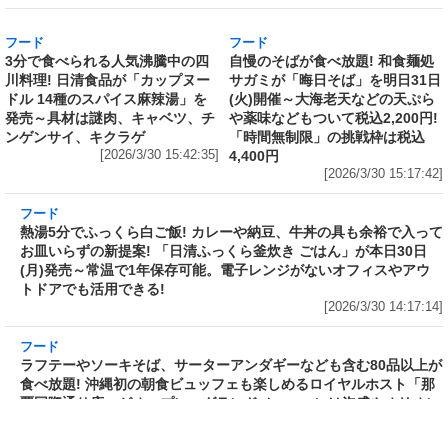
発売から10年、昨年までの累計寄付金額は
6,344,952円
[2026/3/30 15:50:17]
フード
フード
3分で食べられる人気沸騰中の四
自慢のそばが食べ放題! 和食麺処
川料理! 日清食品が「カップヌー
サガミが「晦日そば」を明日31日
ドル 14種のスパイス麻辣湯」を
(火)開催～大海老天などの天ぷら
発売～具材は謎肉、キャベツ、チ
や薬味などもついて税込2,200円!
ンゲンサイ、キクラゲ
「時間無制限」の挑戦枠は税込
[2026/3/30 15:42:35]
4,400円
[2026/3/30 15:17:42]
フード
熱湯5分でふっくら白ご飯! カレーや納豆、牛丼
の具も余裕で入ってお皿いらずの新提案! 「日清
ふっくら釜炊き ごはん」が本日30日(月)発売～