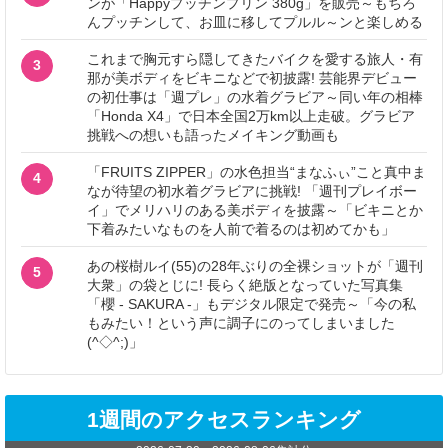
ンが「Happyプッチンプリン 380g」を販売～もちろ
んプッチンして、お皿に移してプルル～ンと楽しめる
これまで胸元すら隠してきたバイクを愛する旅人・有
3
那が美ボディをビキニなどで初披露! 芸能界デビュー
の初仕事は「週プレ」の水着グラビア～同い年の相棒
「Honda X4」で日本全国2万km以上走破。グラビア
挑戦への想いも語ったメイキング動画も
「FRUITS ZIPPER」の水色担当“まなふぃ”こと真中ま
4
なが待望の初水着グラビアに挑戦! 「週刊プレイボー
イ」でメリハリのある美ボディを披露～「ビキニとか
下着みたいなものを人前で着るのは初めてかも」
あの桜樹ルイ(55)の28年ぶりの全裸ショットが「週刊
5
大衆」の袋とじに! 長らく絶版となっていた写真集
「櫻 - SAKURA -」もデジタル限定で発売～「今の私
もみたい！という声に調子にのってしまいました
(^◇^;)」
1週間のアクセスランキング