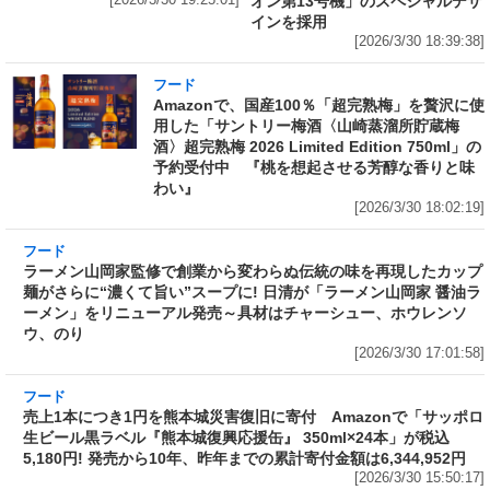
[2026/3/30 19:25:01]
オン第13号機」のスペシャルデザ
インを採用
[2026/3/30 18:39:38]
フード
Amazonで、国産100％「超完熟梅」を贅沢に使
用した「サントリー梅酒〈山崎蒸溜所貯蔵梅
酒〉超完熟梅 2026 Limited Edition 750ml」の
予約受付中 『桃を想起させる芳醇な香りと味
わい』
[2026/3/30 18:02:19]
フード
ラーメン山岡家監修で創業から変わらぬ伝統の
味を再現したカップ麺がさらに“濃くて旨い”ス
ープに! 日清が「ラーメン山岡家 醤油ラーメ
ン」をリニューアル発売～具材はチャーシュ
ー、ホウレンソウ、のり
[2026/3/30 17:01:58]
フード
売上1本につき1円を熊本城災害復旧に寄付
Amazonで「サッポロ生ビール黒ラベル『熊本
城復興応援缶』 350ml×24本」が税込5,180円!