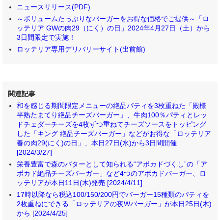
ニュースリリース(PDF)
～ボリュームたっぷりなバーガーをお得な価格でご提供～「ロ
ッテリア GWの肉29（にく）の日」2024年4月27日（土）から
3日間限定で実施！
ロッテリア専用デリバリーサイト(出前館)
関連記事
和を感じる期間限定メニューの絶品パティを3枚重ねた「殿様
半熟たまてり絶品チーズバーガー」、牛肉100％パティとレッ
ドチェダーチーズを4枚ずつ重ねてチーズソースをトッピング
した「キング 絶品チーズバーガー」などがお得な「ロッテリア
春の肉29(にく)の日」、本日27日(水)から3日間開催
[2024/3/27]
栄養豊富で森のバターとして知られる“アボカドづくし”の「ア
ボカド絶品チーズバーガー」など4つのアボカドバーガー、ロ
ッテリアが本日11日(木)発売 [2024/4/11]
17時以降なら税込100/150/200円でバーガー15種類のパティを
2枚重ねにできる「ロッテリアの夜Wバーガー」が本日25日(木)
から [2024/4/25]