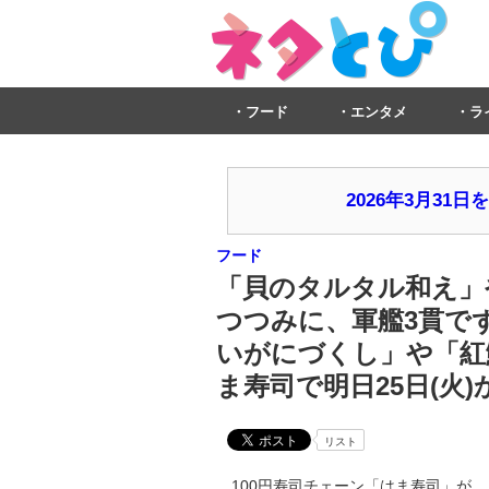
フード
エンタメ
ラ
2026年3月3
フード
「貝のタルタル和え」
つつみに、軍艦3貫で
いがにづくし」や「紅
ま寿司で明日25日(火)
リスト
100円寿司チェーン「はま寿司」が