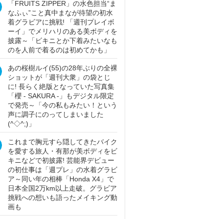
「FRUITS ZIPPER」の水色担当“ま
なふぃ”こと真中まなが待望の初水
着グラビアに挑戦! 「週刊プレイボ
ーイ」でメリハリのある美ボディを
披露～「ビキニとか下着みたいなも
のを人前で着るのは初めてかも」
あの桜樹ルイ(55)の28年ぶりの全裸
ショットが「週刊大衆」の袋とじ
に! 長らく絶版となっていた写真集
「櫻 - SAKURA -」もデジタル限定
で発売～「今の私もみたい！という
声に調子にのってしまいました
(^◇^;)」
これまで胸元すら隠してきたバイク
を愛する旅人・有那が美ボディをビ
キニなどで初披露! 芸能界デビュー
の初仕事は「週プレ」の水着グラビ
ア～同い年の相棒「Honda X4」で
日本全国2万km以上走破。グラビア
挑戦への想いも語ったメイキング動
画も