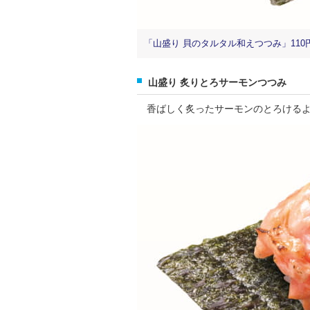
「山盛り 貝のタルタル和えつつみ」110円
山盛り 炙りとろサーモンつつみ
香ばしく炙ったサーモンのとろけるよ