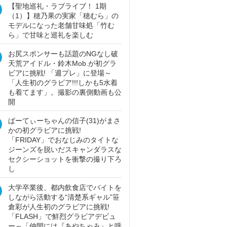
【聖地巡礼・ラブライブ！ 1期
（1）】穂乃果の実家「穂むら」の
モデルになった老舗甘味処「竹む
ら」で甘味と巡礼を楽しむ
お尻スポンサーも話題のNGなし破
天荒アイドル・鈴木Mob.が初グラ
ビアに挑戦! 「週プレ」に登場～
「人生初のグラビア!!!しかも5水着
も着てます」。撮影の裏側動画も公
開
ぱーてぃーちゃんの信子(31)がまさ
かの初グラビアに挑戦!
「FRIDAY」でおなじみのタイトな
ジーンズを脱いだスキャンダラスな
セクシーショットを衝撃の撮り下ろ
し
大学卒業後、都内飲食店でバイトを
しながら活動する“清楚系ギャル”笹
倉彩が人生初のグラビアに挑戦!
「FLASH」で鮮烈グラビアデビュ
ー～「仲間には『あやちゃみ』と呼