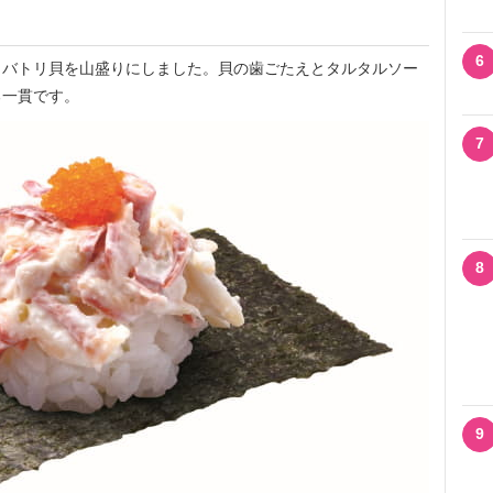
6
バトリ貝を山盛りにしました。貝の歯ごたえとタルタルソー
る一貫です。
7
8
9