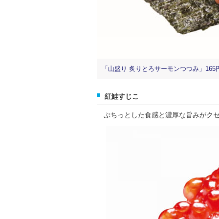
「山盛り 炙りとろサーモンつつみ」165円
紅鮭すじこ
ぷちっとした食感と濃厚な旨みがクセ