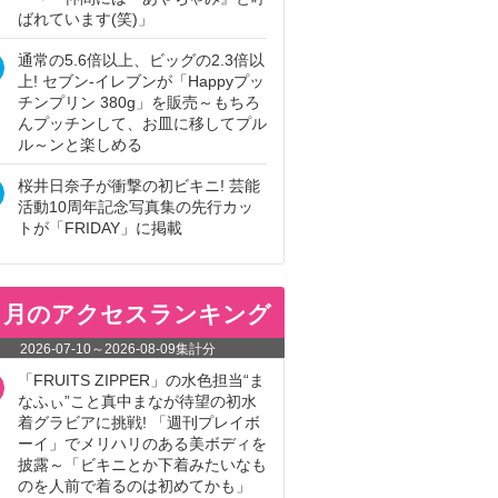
ばれています(笑)」
通常の5.6倍以上、ビッグの2.3倍以
上! セブン‐イレブンが「Happyプッ
チンプリン 380g」を販売～もちろ
んプッチンして、お皿に移してプル
ル～ンと楽しめる
桜井日奈子が衝撃の初ビキニ! 芸能
活動10周年記念写真集の先行カッ
トが「FRIDAY」に掲載
ヵ月のアクセスランキング
2026-07-10
～
2026-08-09
集計分
「FRUITS ZIPPER」の水色担当“ま
なふぃ”こと真中まなが待望の初水
着グラビアに挑戦! 「週刊プレイボ
ーイ」でメリハリのある美ボディを
披露～「ビキニとか下着みたいなも
のを人前で着るのは初めてかも」