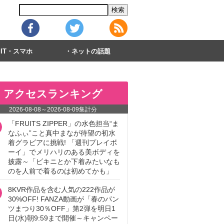
IT・スマホ
ネットの話題
アクセスランキング
2026-08-08
～
2026-08-09
集計分
「FRUITS ZIPPER」の水色担当“ま
なふぃ”こと真中まなが待望の初水
着グラビアに挑戦! 「週刊プレイボ
ーイ」でメリハリのある美ボディを
披露～「ビキニとか下着みたいなも
のを人前で着るのは初めてかも」
8KVR作品を含む人気の222作品が
30%OFF! FANZA動画が「春のパン
ツまつり30％OFF」第2弾を明日1
日(水)朝9:59まで開催～キャンペー