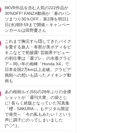
8KVR作品を含む人気の222作品が
30%OFF! FANZA動画が「春のパン
ツまつり30％OFF」第2弾を明日1
日(水)朝9:59まで開催～キャンペー
ンガールは田野憂さん
これまで胸元すら隠してきたバイク
を愛する旅人・有那が美ボディをビ
キニなどで初披露! 芸能界デビュー
の初仕事は「週プレ」の水着グラビ
ア～同い年の相棒「Honda X4」で
日本全国2万km以上走破。グラビア
挑戦への想いも語ったメイキング動
画も
あの桜樹ルイ(55)の28年ぶりの全裸
ショットが「週刊大衆」の袋とじ
に! 長らく絶版となっていた写真集
「櫻 - SAKURA -」もデジタル限定
で発売～「今の私もみたい！という
声に調子にのってしまいました
(^◇^;)」