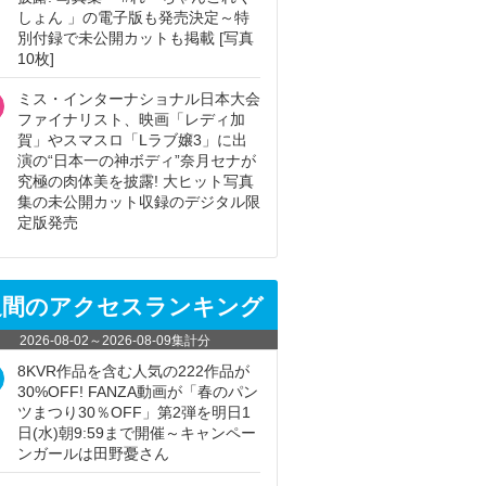
しょん 」の電子版も発売決定～特
別付録で未公開カットも掲載 [写真
10枚]
ミス・インターナショナル日本大会
ファイナリスト、映画「レディ加
賀」やスマスロ「Lラブ嬢3」に出
演の“日本一の神ボディ”奈月セナが
究極の肉体美を披露! 大ヒット写真
集の未公開カット収録のデジタル限
定版発売
週間のアクセスランキング
2026-08-02
～
2026-08-09
集計分
8KVR作品を含む人気の222作品が
30%OFF! FANZA動画が「春のパン
ツまつり30％OFF」第2弾を明日1
日(水)朝9:59まで開催～キャンペー
ンガールは田野憂さん