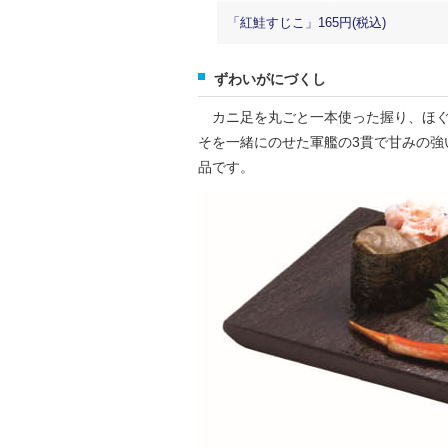
「紅鮭すじこ」165円(税込)
ずわいがにづくし
カニ足を丸ごと一本使った握り、ほぐ
そを一緒にのせた軍艦の3貫で甘みの強
品です。