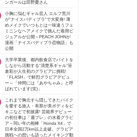
ンガールは田野憂さん
小胸に悩むギャル芸人 エルフ荒川
が“ナイスバディブラ”で大変身! 薄
めメイクでいつもとは一味違うフェ
ミニンなヘアメイクで挑んだ着用ビ
ジュアルが公開～PEACH JOHNが
漫画「ナイスバディブラ恋物語」も
公開
大学卒業後、都内飲食店でバイトを
しながら活動する“清楚系ギャル”笹
倉彩が人生初のグラビアに挑戦!
「FLASH」で鮮烈グラビアデビュ
ー～「仲間には『あやちゃみ』と呼
ばれています(笑)」
これまで胸元すら隠してきたバイク
を愛する旅人・有那が美ボディをビ
キニなどで初披露! 芸能界デビュー
の初仕事は「週プレ」の水着グラビ
ア～同い年の相棒「Honda X4」で
日本全国2万km以上走破。グラビア
挑戦への想いも語ったメイキング動