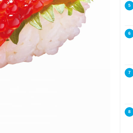
5
6
7
8