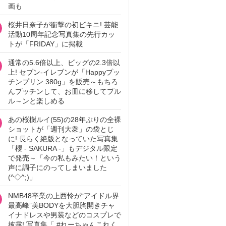
画も
桜井日奈子が衝撃の初ビキニ! 芸能
活動10周年記念写真集の先行カッ
トが「FRIDAY」に掲載
通常の5.6倍以上、ビッグの2.3倍以
上! セブン‐イレブンが「Happyプッ
チンプリン 380g」を販売～もちろ
んプッチンして、お皿に移してプル
ル～ンと楽しめる
あの桜樹ルイ(55)の28年ぶりの全裸
ショットが「週刊大衆」の袋とじ
に! 長らく絶版となっていた写真集
「櫻 - SAKURA -」もデジタル限定
で発売～「今の私もみたい！という
声に調子にのってしまいました
(^◇^;)」
NMB48卒業の上西怜が“アイドル界
最高峰”美BODYを大胆胸開きチャ
イナドレスや男装などのコスプレで
披露! 写真集「 #れーちゃんこれく