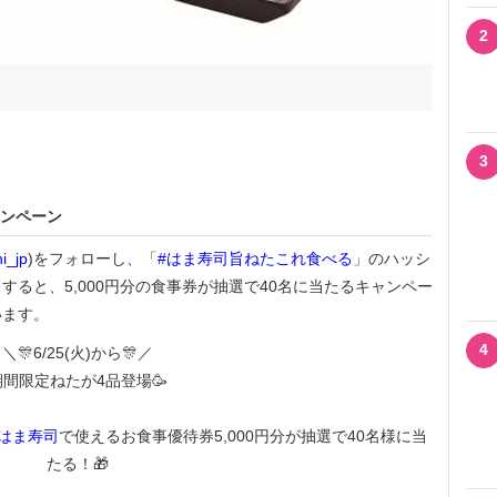
2
3
ャンペーン
i_jp
)をフォローし、「
#はま寿司旨ねたこれ食べる
」のハッシ
ると、5,000円分の食事券が抽選で40名に当たるキャンペー
います。
4
＼🎊6/25(火)から🎊／
期間限定ねたが4品登場🥳
#はま寿司
で使えるお食事優待券5,000円分が抽選で40名様に当
たる！🎁