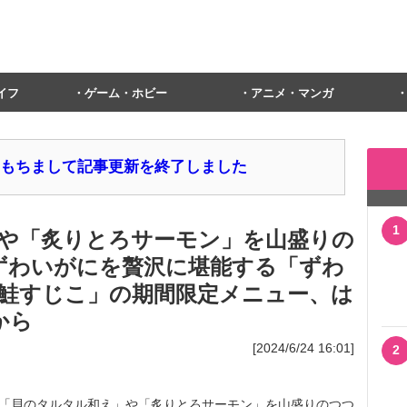
イフ
ゲーム・ホビー
アニメ・マンガ
1日をもちまして記事更新を終了しました
1
や「炙りとろサーモン」を山盛りの
ずわいがにを贅沢に堪能する「ずわ
鮭すじこ」の期間限定メニュー、は
から
[2024/6/24 16:01]
2
、「貝のタルタル和え」や「炙りとろサーモン」を山盛りのつつ