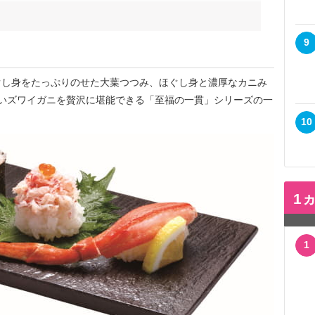
9
し身をたっぷりのせた大葉つつみ、ほぐし身と濃厚なカニみ
いズワイガニを贅沢に堪能できる「至福の一貫」シリーズの一
10
1
1