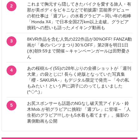
これまで胸元すら隠してきたバイクを愛する旅人・有
2
那が美ボディをビキニなどで初披露! 芸能界デビュー
の初仕事は「週プレ」の水着グラビア～同い年の相棒
「Honda X4」で日本全国2万km以上走破。グラビア
挑戦への想いも語ったメイキング動画も
8KVR作品を含む人気の222作品が30%OFF! FANZA動
3
画が「春のパンツまつり30％OFF」第2弾を明日1日
(水)朝9:59まで開催～キャンペーンガールは田野憂さ
ん
あの桜樹ルイ(55)の28年ぶりの全裸ショットが「週刊
4
大衆」の袋とじに! 長らく絶版となっていた写真集
「櫻 - SAKURA -」もデジタル限定で発売～「今の私
もみたい！という声に調子にのってしまいました
(^◇^;)」
お尻スポンサーも話題のNGなし破天荒アイドル・鈴
5
木Mob.が初グラビアに挑戦! 「週プレ」に登場～「人
生初のグラビア!!!しかも5水着も着てます」。撮影の
裏側動画も公開