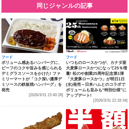
同じジャンルの記事
フード
フード
いつものロースかつが、カナダ産
ボリューム感あるハンバーグに、
大麦豚ロースかつになって25％増
ビーフのコクや旨みを感じられる
量! 松のや創業25周年記念第1弾
デミグラスソースをかけた! ファ
「大麦豚ロースかつ」が明日1日
ミリーマートが「コク深い濃厚デ
(水)発売～日本ハムとのコラボで
ミソースの鉄板焼ハンバーグ」を
ボリュームも旨みも“特別仕様”に
発売
アップデート!
[2026/3/31 23:40:28]
[2026/3/31 22:18:34]