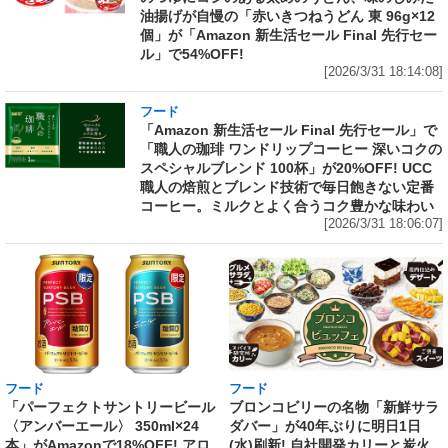
油揚げが自慢の「赤いきつねうどん 東 96g×12
個」が「Amazon 新生活セール Final 先行セー
ル」で54%OFF!
[2026/3/31 18:14:08]
フード
「Amazon 新生活セール Final 先行セール」で
「職人の珈琲 ワンドリップコーヒー 深いコクの
スペシャルブレンド 100杯」が20%OFF! UCC
職人の焙煎とブレンド技術で毎日飽きない定番
コーヒー。ミルクとよく合うコク豊かな味わい
[2026/3/31 18:06:07]
フード
フード
「パーフェクトサントリービール
ブロンコビリーの名物「新鮮サラ
〈アンバーエール〉 350ml×24
ダバー」が40年ぶりに明日1日
本」がAmazonで18%OFF! アロ
(水)刷新! 自社開発カリーと炭火