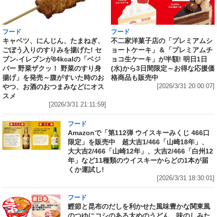
フード
フード
キャベツ、にんじん、たまねぎ、
不二家洋菓子店の「プレミアムシ
ごぼう入りのすりみを揚げた! セ
ョートケーキ」＆「プレミアムチ
ブン‐イレブンが84kcalの「ベジ
ョコ生ケーキ」が半額! 明日1日
バー 野菜ザクッ！ 野菜のすり身
(水)から3日間限定～お得な応援価
揚げ」を発売～腹がすいた時のお
格商品も販売中
やつ、お酒のおつまみなどにオス
[2026/3/31 20:00:07]
スメ
[2026/3/31 21:11:59]
フード
Amazonで「第112弾 ウイスキーみくじ 466口
限定」を販売中 超大吉1/466「山崎18年」、
大大吉2/466「山崎12年」、大吉2/466「白州12
年」など11種類のウイスキーからどの1本が届
くか運試し!
[2026/3/31 18:30:01]
フード
鰹節と昆布のだしを利かせた風味豊かな関東風
のつゆにコシのある太めのうどん、味のしみた