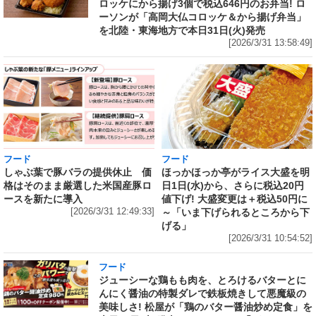
ロッケにから揚げ3個で税込646円のお弁当! ロ
ーソンが「高岡大仏コロッケ＆から揚げ弁当」
を北陸・東海地方で本日31日(火)発売
[2026/3/31 13:58:49]
フード
フード
しゃぶ葉で豚バラの提供休止 価
ほっかほっか亭がライス大盛を明
格はそのまま厳選した米国産豚ロ
日1日(水)から、さらに税込20円
ースを新たに導入
値下げ! 大盛変更は＋税込50円に
[2026/3/31 12:49:33]
～「いま下げられるところから下
げる」
[2026/3/31 10:54:52]
フード
ジューシーな鶏もも肉を、とろけるバターとに
んにく醤油の特製ダレで鉄板焼きして悪魔級の
美味しさ! 松屋が「鶏のバター醤油炒め定食」を