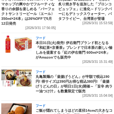
マホップの爽やかでフルーティな
炙り焼き芋を追加した「ブロンコ
香りの余韻を楽しめる「パーフェ
ビュッフェ」に進化～ドリンクバ
クトサントリービール〈エール〉
ーにもデトックスウォーター、バ
350ml×24本」は26%OFFで5月
タフライピー、台湾茶が登場
12日発売
[2026/3/31 15:53:59]
[2026/3/31 17:56:05]
フード
本日31日(火)発売! 伊右衛門ブランド初となる
『和紅茶×京番茶』ブレンドで日本茶の新しい愉
しみを提案する「紅の伊右衛門 600ml×24本」
がAmazonでも販売中
[2026/3/31 15:31:49]
フード
丸亀製麺の「釜揚げうどん」が半額で税込190
円! 得サイズは390円お得な税込380円! 「釜揚
げうどんの日」が明日1日(水)開催～「旨辛 肉ラ
ー油つけ汁」も数量限定で販売
[2026/3/31 15:04:04]
フード
ご飯が隠れてしまうほどの直径14cmの大きなコ