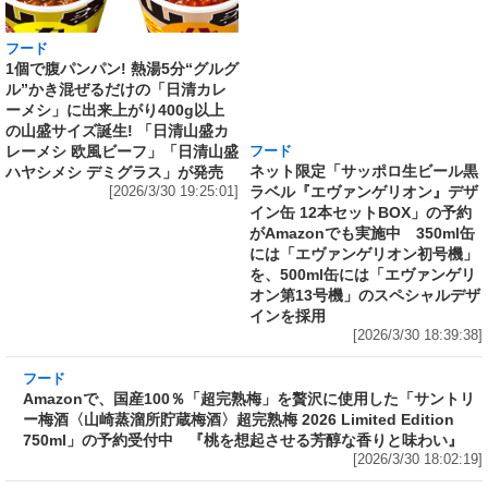
フード
フード
1個で腹パンパン! 熱湯5分“グルグ
ネット限定「サッポロ生ビール黒
ル”かき混ぜるだけの「日清カレ
ラベル『エヴァンゲリオン』デザ
ーメシ」に出来上がり400g以上
イン缶 12本セットBOX」の予約
の山盛サイズ誕生! 「日清山盛カ
がAmazonでも実施中 350ml缶
レーメシ 欧風ビーフ」「日清山盛
には「エヴァンゲリオン初号機」
ハヤシメシ デミグラス」が発売
を、500ml缶には「エヴァンゲリ
[2026/3/30 19:25:01]
オン第13号機」のスペシャルデザ
インを採用
[2026/3/30 18:39:38]
フード
Amazonで、国産100％「超完熟梅」を贅沢に使
用した「サントリー梅酒〈山崎蒸溜所貯蔵梅
酒〉超完熟梅 2026 Limited Edition 750ml」の
予約受付中 『桃を想起させる芳醇な香りと味
わい』
[2026/3/30 18:02:19]
フード
ラーメン山岡家監修で創業から変わらぬ伝統の
味を再現したカップ麺がさらに“濃くて旨い”ス