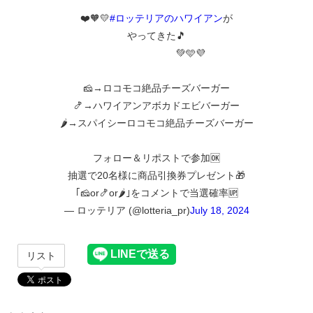
❤️🧡💛
#ロッテリアのハワイアン
が
やってきた🎵
💚🩵💜
🧀→ロコモコ絶品チーズバーガー
🍤→ハワイアンアボカドエビバーガー
🌶️→スパイシーロコモコ絶品チーズバーガー
フォロー＆リポストで参加🆗
抽選で20名様に商品引換券プレゼント🎁
｢🧀or🍤or🌶️｣をコメントで当選確率🆙
— ロッテリア (@lotteria_pr)
July 18, 2024
リスト