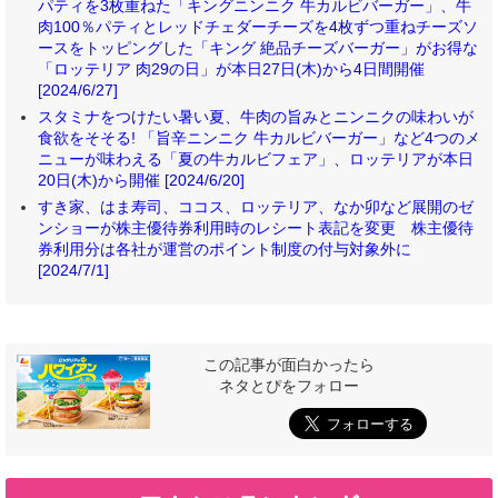
パティを3枚重ねた「キングニンニク 牛カルビバーガー」、牛
肉100％パティとレッドチェダーチーズを4枚ずつ重ねチーズソ
ースをトッピングした「キング 絶品チーズバーガー」がお得な
「ロッテリア 肉29の日」が本日27日(木)から4日間開催
[2024/6/27]
スタミナをつけたい暑い夏、牛肉の旨みとニンニクの味わいが
食欲をそそる! 「旨辛ニンニク 牛カルビバーガー」など4つのメ
ニューが味わえる「夏の牛カルビフェア」、ロッテリアが本日
20日(木)から開催 [2024/6/20]
すき家、はま寿司、ココス、ロッテリア、なか卯など展開のゼ
ンショーが株主優待券利用時のレシート表記を変更 株主優待
券利用分は各社が運営のポイント制度の付与対象外に
[2024/7/1]
この記事が面白かったら
ネタとぴをフォロー