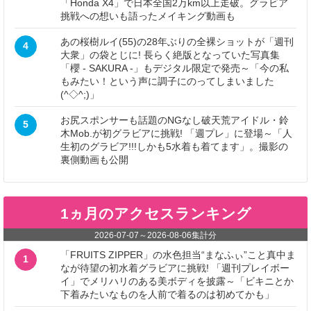
「Honda X4」で日本全国2万km以上走破。グラビア
挑戦への想いも語ったメイキング動画も
あの桜樹ルイ(55)の28年ぶりの全裸ショットが「週刊
4
大衆」の袋とじに! 長らく絶版となっていた写真集
「櫻 - SAKURA -」もデジタル限定で発売～「今の私
もみたい！という声に調子にのってしまいました
(^◇^;)」
お尻スポンサーも話題のNGなし破天荒アイドル・鈴
5
木Mob.が初グラビアに挑戦! 「週プレ」に登場～「人
生初のグラビア!!!しかも5水着も着てます」。撮影の
裏側動画も公開
1ヵ月のアクセスランキング
2026-07-07
～
2026-08-06
集計分
「FRUITS ZIPPER」の水色担当“まなふぃ”こと真中ま
1
なが待望の初水着グラビアに挑戦! 「週刊プレイボー
イ」でメリハリのある美ボディを披露～「ビキニとか
下着みたいなものを人前で着るのは初めてかも」