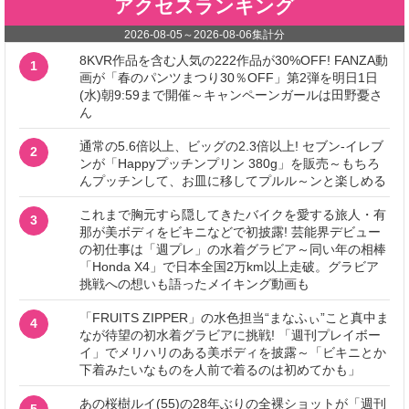
アクセスランキング
2026-08-05
～
2026-08-06
集計分
8KVR作品を含む人気の222作品が30%OFF! FANZA動
1
画が「春のパンツまつり30％OFF」第2弾を明日1日
(水)朝9:59まで開催～キャンペーンガールは田野憂さ
ん
通常の5.6倍以上、ビッグの2.3倍以上! セブン‐イレブ
2
ンが「Happyプッチンプリン 380g」を販売～もちろ
んプッチンして、お皿に移してプルル～ンと楽しめる
これまで胸元すら隠してきたバイクを愛する旅人・有
3
那が美ボディをビキニなどで初披露! 芸能界デビュー
の初仕事は「週プレ」の水着グラビア～同い年の相棒
「Honda X4」で日本全国2万km以上走破。グラビア
挑戦への想いも語ったメイキング動画も
「FRUITS ZIPPER」の水色担当“まなふぃ”こと真中ま
4
なが待望の初水着グラビアに挑戦! 「週刊プレイボー
イ」でメリハリのある美ボディを披露～「ビキニとか
下着みたいなものを人前で着るのは初めてかも」
あの桜樹ルイ(55)の28年ぶりの全裸ショットが「週刊
5