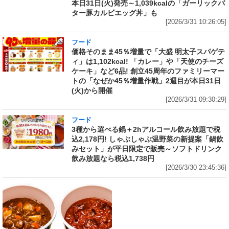
本日31日(火)発売～1,039kcalの「ガーリックバ
ター豚カルビエッグ丼」も
[2026/3/31 10:26:05]
フード
価格そのまま45％増量で「大盛 明太子スパゲテ
ィ」は1,102kcal! 「カレー」や「天使のチーズ
ケーキ」など6品! 創立45周年のファミリーマー
トの「なぜか45％増量作戦」2週目が本日31日
(火)から開催
[2026/3/31 09:30:29]
フード
3種から選べる鍋＋2hアルコール飲み放題で税
込2,178円! しゃぶしゃぶ温野菜の新提案「鍋飲
みセット」が平日限定で販売～ソフトドリンク
飲み放題なら税込1,738円
[2026/3/30 23:45:36]