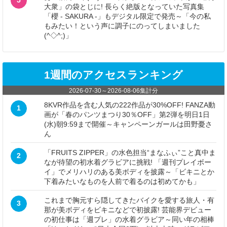
大衆」の袋とじに! 長らく絶版となっていた写真集
「櫻 - SAKURA -」もデジタル限定で発売～「今の私
もみたい！という声に調子にのってしまいました
(^◇^;)」
1週間のアクセスランキング
2026-07-30
～
2026-08-06
集計分
8KVR作品を含む人気の222作品が30%OFF! FANZA動
1
画が「春のパンツまつり30％OFF」第2弾を明日1日
(水)朝9:59まで開催～キャンペーンガールは田野憂さ
ん
「FRUITS ZIPPER」の水色担当“まなふぃ”こと真中ま
2
なが待望の初水着グラビアに挑戦! 「週刊プレイボー
イ」でメリハリのある美ボディを披露～「ビキニとか
下着みたいなものを人前で着るのは初めてかも」
これまで胸元すら隠してきたバイクを愛する旅人・有
3
那が美ボディをビキニなどで初披露! 芸能界デビュー
の初仕事は「週プレ」の水着グラビア～同い年の相棒