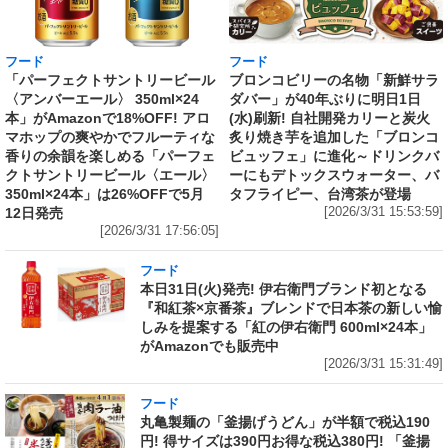
フード
フード
「パーフェクトサントリービール
ブロンコビリーの名物「新鮮サラ
〈アンバーエール〉 350ml×24
ダバー」が40年ぶりに明日1日
本」がAmazonで18%OFF! アロ
(水)刷新! 自社開発カリーと炭火
マホップの爽やかでフルーティな
炙り焼き芋を追加した「ブロンコ
香りの余韻を楽しめる「パーフェ
ビュッフェ」に進化～ドリンクバ
クトサントリービール〈エール〉
ーにもデトックスウォーター、バ
350ml×24本」は26%OFFで5月
タフライピー、台湾茶が登場
12日発売
[2026/3/31 15:53:59]
[2026/3/31 17:56:05]
フード
本日31日(火)発売! 伊右衛門ブランド初となる
『和紅茶×京番茶』ブレンドで日本茶の新しい愉
しみを提案する「紅の伊右衛門 600ml×24本」
がAmazonでも販売中
[2026/3/31 15:31:49]
フード
丸亀製麺の「釜揚げうどん」が半額で税込190
円! 得サイズは390円お得な税込380円! 「釜揚