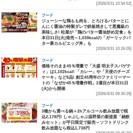
[2026/3/31 10:54:52]
フード
ジューシーな鶏もも肉を、とろけるバターとに
んにく醤油の特製ダレで鉄板焼きして悪魔級の
美味しさ! 松屋が「鶏のバター醤油炒め定食」を
本日31日(火)発売～1,039kcalの「ガーリックバ
ター豚カルビエッグ丼」も
[2026/3/31 10:26:05]
フード
価格そのまま45％増量で「大盛 明太子スパゲテ
ィ」は1,102kcal! 「カレー」や「天使のチーズ
ケーキ」など6品! 創立45周年のファミリーマー
トの「なぜか45％増量作戦」2週目が本日31日
(火)から開催
[2026/3/31 09:30:29]
フード
3種から選べる鍋＋2hアルコール飲み放題で税
込2,178円! しゃぶしゃぶ温野菜の新提案「鍋飲
みセット」が平日限定で販売～ソフトドリンク
飲み放題なら税込1,738円