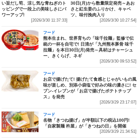
い旨だし筍、涼し気な青ねぎのト
30日(月)から数量限定発売～あお
ッピングで一段上の美味しさにパ
さと紅生姜のふりかけ、キャベ
ワーアップ!
ツ、味付挽肉入り
[2026/3/30 11:37:33]
[2026/3/30 10:27:54]
フード
熊本生まれ、世界育ちの「味千拉麺」監修で伝
統の一杯を自宅で! 日清が「九州熊本豚骨 味千
拉麺」を本日30日(月)発売～具材はチャーシュ
ー、きくらげ、ネギ
[2026/3/30 09:53:52]
フード
お店で揚げたて! 揚げたて食感とじゃがいもの風
味が楽しめ、別添小袋塩で好みの味の濃さに! セ
ブン‐イレブンが「お店で揚げたポテトチップ
ス」を発売
[2026/3/29 23:17:07]
フード
名物「きつね揚げ」が半額以下の税込100円!
「自家製麺 杵屋」が「きつねの日」を開催
[2026/3/29 21:34:51]