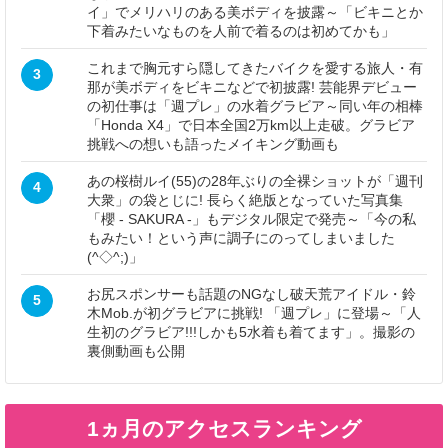
イ」でメリハリのある美ボディを披露～「ビキニとか
下着みたいなものを人前で着るのは初めてかも」
これまで胸元すら隠してきたバイクを愛する旅人・有
3
那が美ボディをビキニなどで初披露! 芸能界デビュー
の初仕事は「週プレ」の水着グラビア～同い年の相棒
「Honda X4」で日本全国2万km以上走破。グラビア
挑戦への想いも語ったメイキング動画も
あの桜樹ルイ(55)の28年ぶりの全裸ショットが「週刊
4
大衆」の袋とじに! 長らく絶版となっていた写真集
「櫻 - SAKURA -」もデジタル限定で発売～「今の私
もみたい！という声に調子にのってしまいました
(^◇^;)」
お尻スポンサーも話題のNGなし破天荒アイドル・鈴
5
木Mob.が初グラビアに挑戦! 「週プレ」に登場～「人
生初のグラビア!!!しかも5水着も着てます」。撮影の
裏側動画も公開
1ヵ月のアクセスランキング