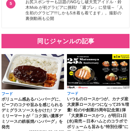
お尻スポンサーも話題のNGなし破天荒アイドル・鈴
5
木Mob.が初グラビアに挑戦! 「週プレ」に登場～「人
生初のグラビア!!!しかも5水着も着てます」。撮影の
裏側動画も公開
同じジャンルの記事
フード
フード
いつものロースかつが、カナダ産
ボリューム感あるハンバーグに、
大麦豚ロースかつになって25％増
ビーフのコクや旨みを感じられる
量! 松のや創業25周年記念第1弾
デミグラスソースをかけた! ファ
「大麦豚ロースかつ」が明日1日
ミリーマートが「コク深い濃厚デ
(水)発売～日本ハムとのコラボで
ミソースの鉄板焼ハンバーグ」を
ボリュームも旨みも“特別仕様”に
発売