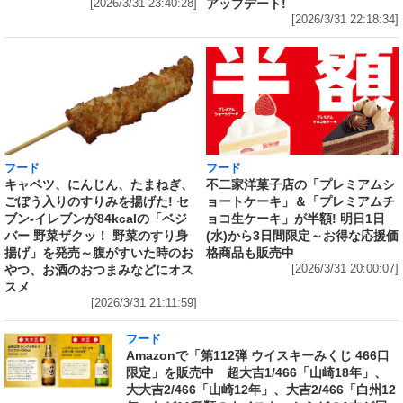
アップデート!
[2026/3/31 23:40:28]
[2026/3/31 22:18:34]
フード
フード
キャベツ、にんじん、たまねぎ、
不二家洋菓子店の「プレミアムシ
ごぼう入りのすりみを揚げた! セ
ョートケーキ」＆「プレミアムチ
ブン‐イレブンが84kcalの「ベジ
ョコ生ケーキ」が半額! 明日1日
バー 野菜ザクッ！ 野菜のすり身
(水)から3日間限定～お得な応援価
揚げ」を発売～腹がすいた時のお
格商品も販売中
やつ、お酒のおつまみなどにオス
[2026/3/31 20:00:07]
スメ
[2026/3/31 21:11:59]
フード
Amazonで「第112弾 ウイスキーみくじ 466口
限定」を販売中 超大吉1/466「山崎18年」、
大大吉2/466「山崎12年」、大吉2/466「白州12