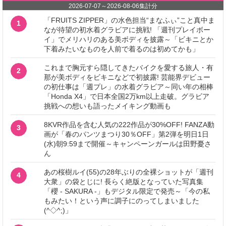
2026-07-07
～
2026-08-06
集計分
「FRUITS ZIPPER」の水色担当“まなふぃ”こと真中ま
1
なが待望の初水着グラビアに挑戦! 「週刊プレイボー
イ」でメリハリのある美ボディを披露～「ビキニとか
下着みたいなものを人前で着るのは初めてかも」
これまで胸元すら隠してきたバイクを愛する旅人・有
2
那が美ボディをビキニなどで初披露! 芸能界デビュー
の初仕事は「週プレ」の水着グラビア～同い年の相棒
「Honda X4」で日本全国2万km以上走破。グラビア
挑戦への想いも語ったメイキング動画も
8KVR作品を含む人気の222作品が30%OFF! FANZA動
3
画が「春のパンツまつり30％OFF」第2弾を明日1日
(水)朝9:59まで開催～キャンペーンガールは田野憂さ
ん
あの桜樹ルイ(55)の28年ぶりの全裸ショットが「週刊
4
大衆」の袋とじに! 長らく絶版となっていた写真集
「櫻 - SAKURA -」もデジタル限定で発売～「今の私
もみたい！という声に調子にのってしまいました
(^◇^;)」