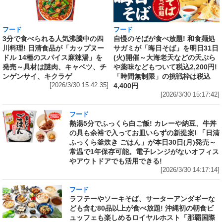
フード
フード
3分で食べられる人気沸騰中の四
自慢のそばが食べ放題! 和食麺処
川料理! 日清食品が「カップヌー
サガミが「晦日そば」を明日31日
ドル 14種のスパイス麻辣湯」を
(火)開催～大海老天などの天ぷら
発売～具材は謎肉、キャベツ、チ
や薬味などもついて税込2,200円!
ンゲンサイ、キクラゲ
「時間無制限」の挑戦枠は税込
[2026/3/30 15:42:35]
4,400円
[2026/3/30 15:17:42]
フード
熱湯5分でふっくら白ご飯! カレーや納豆、牛丼
の具も余裕で入ってお皿いらずの新提案! 「日清
ふっくら釜炊き ごはん」が本日30日(月)発売～
常温で1年保存可能。電子レンジがないオフィス
やアウトドアでも活用できる!
[2026/3/30 14:17:14]
フード
ラフテーやソーキそば、サーターアンダギーな
ども含む80品以上が食べ放題! 沖縄初の朝食ビ
ュッフェも楽しめるロイヤルホスト「那覇国際