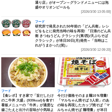
通り店」がオープン～グランドメニューには泡
盛やオリオンビールも
[2026/3/30 13:05:00]
フード
研究所で発見された50年前の「どん兵衛」レシ
ピをもとに発売当時の味を再現! 「日清のどん兵
衛 きつねうどん クラシック(東/西)/天ぷらそば
クラシック」が本日30日(月)発売～「当時はこ
れがうまかった(笑)」
[2026/3/30 12:09:20]
フード
フード
【食レポ】すき家で「旨だしたけ
今だけ価格そのまま麺10％増量!
のこ牛丼 大盛」(939kcal)を食す!
「マルちゃん焼そば 3人前」のあ
看板メニューの「牛丼」が適度な
の味を再現したカップ焼そば「マ
歯ごたえと出汁の旨味が小気味よ
ルちゃん焼そば 麺増量」が本日