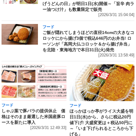
げうどんの日」が明日1日(水)開催～「旨辛 肉ラ
ー油つけ汁」も数量限定で販売
[2026/3/31 15:04:04]
フード
ご飯が隠れてしまうほどの直径14cmの大きなコ
ロッケにから揚げ3個で税込646円のお弁当! ロ
ーソンが「高岡大仏コロッケ＆から揚げ弁当」
を北陸・東海地方で本日31日(火)発売
[2026/3/31 13:58:49]
フード
フード
しゃぶ葉で豚バラの提供休止 価
ほっかほっか亭がライス大盛を明
格はそのまま厳選した米国産豚ロ
日1日(水)から、さらに税込20円
ースを新たに導入
値下げ! 大盛変更は＋税込50円に
[2026/3/31 12:49:33]
～「いま下げられるところから下
げる」