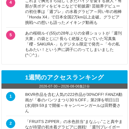
これまで胸元すら隠してきたバイクを愛する旅人・有
4
那が美ボディをビキニなどで初披露! 芸能界デビュー
の初仕事は「週プレ」の水着グラビア～同い年の相棒
「Honda X4」で日本全国2万km以上走破。グラビア
挑戦への想いも語ったメイキング動画も
あの桜樹ルイ(55)の28年ぶりの全裸ショットが「週刊
5
大衆」の袋とじに! 長らく絶版となっていた写真集
「櫻 - SAKURA -」もデジタル限定で発売～「今の私
もみたい！という声に調子にのってしまいました
(^◇^;)」
1週間のアクセスランキング
2026-07-30
～
2026-08-06
集計分
8KVR作品を含む人気の222作品が30%OFF! FANZA動
1
画が「春のパンツまつり30％OFF」第2弾を明日1日
(水)朝9:59まで開催～キャンペーンガールは田野憂さ
ん
「FRUITS ZIPPER」の水色担当“まなふぃ”こと真中ま
2
なが待望の初水着グラビアに挑戦! 「週刊プレイボー