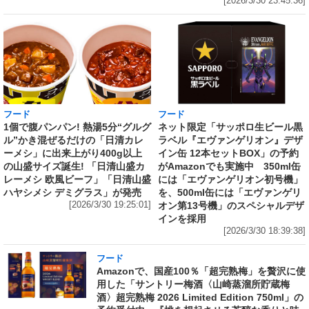
[2026/3/30 23:45:36]
フード
フード
1個で腹パンパン! 熱湯5分“グルグ
ネット限定「サッポロ生ビール黒
ル”かき混ぜるだけの「日清カレ
ラベル『エヴァンゲリオン』デザ
ーメシ」に出来上がり400g以上
イン缶 12本セットBOX」の予約
の山盛サイズ誕生! 「日清山盛カ
がAmazonでも実施中 350ml缶
レーメシ 欧風ビーフ」「日清山盛
には「エヴァンゲリオン初号機」
ハヤシメシ デミグラス」が発売
を、500ml缶には「エヴァンゲリ
[2026/3/30 19:25:01]
オン第13号機」のスペシャルデザ
インを採用
[2026/3/30 18:39:38]
フード
Amazonで、国産100％「超完熟梅」を贅沢に使
用した「サントリー梅酒〈山崎蒸溜所貯蔵梅
酒〉超完熟梅 2026 Limited Edition 750ml」の