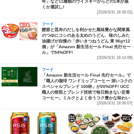
年」など11種類のウイスキーからどの1本が届
くか運試し!
[2026/3/31 18:30:01]
フード
鰹節と昆布のだしを利かせた風味豊かな関東風
のつゆにコシのある太めのうどん、味のしみた
油揚げが自慢の「赤いきつねうどん 東 96g×12
個」が「Amazon 新生活セール Final 先行セー
ル」で54%OFF!
[2026/3/31 18:14:08]
フード
「Amazon 新生活セール Final 先行セール」で
「職人の珈琲 ワンドリップコーヒー 深いコクの
スペシャルブレンド 100杯」が20%OFF! UCC
職人の焙煎とブレンド技術で毎日飽きない定番
コーヒー。ミルクとよく合うコク豊かな味わい
[2026/3/31 18:06:07]