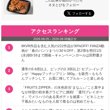
この記事が面白かったら
ネタとぴをフォロー
アクセスランキング
2026-08-05
～
2026-08-06
集計分
8KVR作品を含む人気の222作品が30%OFF! FANZA動
1
画が「春のパンツまつり30％OFF」第2弾を明日1日
(水)朝9:59まで開催～キャンペーンガールは田野憂さ
ん
通常の5.6倍以上、ビッグの2.3倍以上! セブン‐イレブ
2
ンが「Happyプッチンプリン 380g」を販売～もちろ
んプッチンして、お皿に移してプルル～ンと楽しめる
「FRUITS ZIPPER」の水色担当“まなふぃ”こと真中ま
3
なが待望の初水着グラビアに挑戦! 「週刊プレイボー
イ」でメリハリのある美ボディを披露～「ビキニとか
下着みたいなものを人前で着るのは初めてかも」