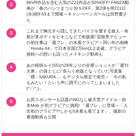
8KVR作品を含む人気の222作品が30%OFF! FANZA動
2
画が「春のパンツまつり30％OFF」第2弾を明日1日
(水)朝9:59まで開催～キャンペーンガールは田野憂さ
ん
これまで胸元すら隠してきたバイクを愛する旅人・有
3
那が美ボディをビキニなどで初披露! 芸能界デビュー
の初仕事は「週プレ」の水着グラビア～同い年の相棒
「Honda X4」で日本全国2万km以上走破。グラビア
挑戦への想いも語ったメイキング動画も
あの桜樹ルイ(55)の28年ぶりの全裸ショットが「週刊
4
大衆」の袋とじに! 長らく絶版となっていた写真集
「櫻 - SAKURA -」もデジタル限定で発売～「今の私
もみたい！という声に調子にのってしまいました
(^◇^;)」
お尻スポンサーも話題のNGなし破天荒アイドル・鈴
5
木Mob.が初グラビアに挑戦! 「週プレ」に登場～「人
生初のグラビア!!!しかも5水着も着てます」。撮影の
裏側動画も公開