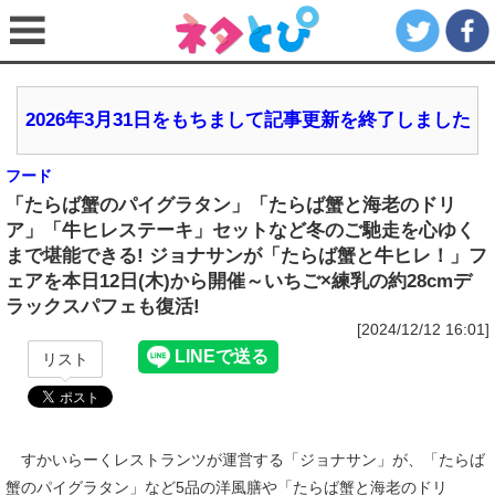
2026年3月31日をもちまして記事更新を終了しました
フード
「たらば蟹のパイグラタン」「たらば蟹と海老のドリ
ア」「牛ヒレステーキ」セットなど冬のご馳走を心ゆく
まで堪能できる! ジョナサンが「たらば蟹と牛ヒレ！」フ
ェアを本日12日(木)から開催～いちご×練乳の約28cmデ
ラックスパフェも復活!
[2024/12/12 16:01]
リスト
すかいらーくレストランツが運営する「ジョナサン」が、「たらば
蟹のパイグラタン」など5品の洋風膳や「たらば蟹と海老のドリ