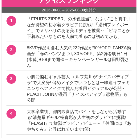
アクセスランキング
2026-08-08
～
2026-08-09
集計分
「FRUITS ZIPPER」の水色担当“まなふぃ”こと真中ま
1
なが待望の初水着グラビアに挑戦! 「週刊プレイボー
イ」でメリハリのある美ボディを披露～「ビキニとか
下着みたいなものを人前で着るのは初めてかも」
8KVR作品を含む人気の222作品が30%OFF! FANZA動
2
画が「春のパンツまつり30％OFF」第2弾を明日1日
(水)朝9:59まで開催～キャンペーンガールは田野憂さ
ん
小胸に悩むギャル芸人 エルフ荒川が“ナイスバディブ
3
ラ”で大変身! 薄めメイクでいつもとは一味違うフェミ
ニンなヘアメイクで挑んだ着用ビジュアルが公開～
PEACH JOHNが漫画「ナイスバディブラ恋物語」も
公開
大学卒業後、都内飲食店でバイトをしながら活動す
4
る“清楚系ギャル”笹倉彩が人生初のグラビアに挑戦!
「FLASH」で鮮烈グラビアデビュー～「仲間には『あ
やちゃみ』と呼ばれています(笑)」