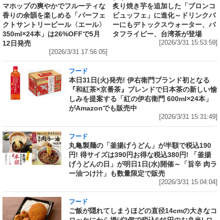
マホップの爽やかでフルーティな
炙り焼き芋を追加した「ブロンコ
香りの余韻を楽しめる「パーフェ
ビュッフェ」に進化～ドリンクバ
クトサントリービール〈エール〉
ーにもデトックスウォーター、バ
350ml×24本」は26%OFFで5月
タフライピー、台湾茶が登場
12日発売
[2026/3/31 15:53:59]
[2026/3/31 17:56:05]
フード
本日31日(火)発売! 伊右衛門ブランド初となる
『和紅茶×京番茶』ブレンドで日本茶の新しい愉
しみを提案する「紅の伊右衛門 600ml×24本」
がAmazonでも販売中
[2026/3/31 15:31:49]
フード
丸亀製麺の「釜揚げうどん」が半額で税込190
円! 得サイズは390円お得な税込380円! 「釜揚
げうどんの日」が明日1日(水)開催～「旨辛 肉ラ
ー油つけ汁」も数量限定で販売
[2026/3/31 15:04:04]
フード
ご飯が隠れてしまうほどの直径14cmの大きなコ