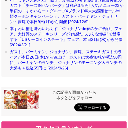
バーミヤン人気No.1「餃子」が税込164円! 累計約2億食突破の
ガスト「チーズINハンバーグ」は税込375円! 人気メニュー23が
半額の「すかいらーくグループ4ブランド年末大感謝セール半
額クーポンキャンペーン」、ガスト・バーミヤン・ジョナサ
ン・夢庵で本日9日(月)から開催 [2024/12/9]
本ずわい蟹を味わい尽くす「ジョナサンde春のかに合戦」フェ
ア、大好評のステーキシリーズが“肉感たっぷりな赤身”で登場
する「USサーロインステーキ」フェア、本日21日(水)から開催
[2024/2/21]
ガスト、バーミヤン、ジョナサン、夢庵、ステーキガストのラ
イスが本日26日(木)から値上げ ガストは大盛無料が税込50円
に、バーミヤンのランチ、ジョナサンのモーニング＆ランチの
大盛も＋税込55円に [2024/9/26]
この記事が面白かったら
ネタとぴをフォロー