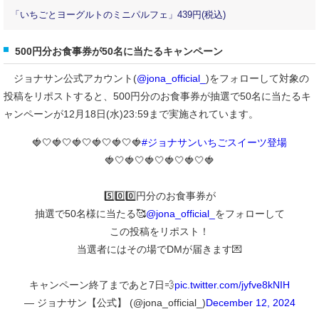
「いちごとヨーグルトのミニパルフェ」439円(税込)
500円分お食事券が50名に当たるキャンペーン
ジョナサン公式アカウント(
@jona_official_
)をフォローして対象の
投稿をリポストすると、500円分のお食事券が抽選で50名に当たるキ
ャンペーンが12月18日(水)23:59まで実施されています。
🍓🤍🍓🤍🍓🤍🍓🤍🍓🤍🍓
#ジョナサンいちごスイーツ登場
🍓🤍🍓🤍🍓🤍🍓🤍🍓🤍🍓
5️⃣0️⃣0️⃣円分のお食事券が
抽選で50名様に当たる🥰
@jona_official_
をフォローして
この投稿をリポスト！
当選者にはその場でDMが届きます💌
キャンペーン終了まであと7日💨
pic.twitter.com/jyfve8kNIH
— ジョナサン【公式】 (@jona_official_)
December 12, 2024