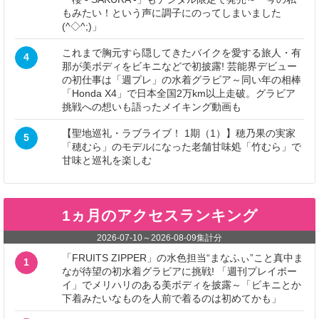
もみたい！という声に調子にのってしまいました
(^◇^;)」
これまで胸元すら隠してきたバイクを愛する旅人・有
4
那が美ボディをビキニなどで初披露! 芸能界デビュー
の初仕事は「週プレ」の水着グラビア～同い年の相棒
「Honda X4」で日本全国2万km以上走破。グラビア
挑戦への想いも語ったメイキング動画も
【聖地巡礼・ラブライブ！ 1期（1）】穂乃果の実家
5
「穂むら」のモデルになった老舗甘味処「竹むら」で
甘味と巡礼を楽しむ
1ヵ月のアクセスランキング
2026-07-10
～
2026-08-09
集計分
「FRUITS ZIPPER」の水色担当“まなふぃ”こと真中ま
1
なが待望の初水着グラビアに挑戦! 「週刊プレイボー
イ」でメリハリのある美ボディを披露～「ビキニとか
下着みたいなものを人前で着るのは初めてかも」