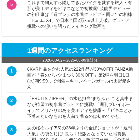
これまで胸元すら隠してきたバイクを愛する旅人・有
5
那が美ボディをビキニなどで初披露! 芸能界デビュー
の初仕事は「週プレ」の水着グラビア～同い年の相棒
「Honda X4」で日本全国2万km以上走破。グラビア
挑戦への想いも語ったメイキング動画も
1週間のアクセスランキング
2026-08-02
～
2026-08-09
集計分
8KVR作品を含む人気の222作品が30%OFF! FANZA動
1
画が「春のパンツまつり30％OFF」第2弾を明日1日
(水)朝9:59まで開催～キャンペーンガールは田野憂さ
ん
「FRUITS ZIPPER」の水色担当“まなふぃ”こと真中ま
2
なが待望の初水着グラビアに挑戦! 「週刊プレイボー
イ」でメリハリのある美ボディを披露～「ビキニとか
下着みたいなものを人前で着るのは初めてかも」
あの桜樹ルイ(55)の28年ぶりの全裸ショットが「週刊
3
大衆」の袋とじに! 長らく絶版となっていた写真集
「櫻 - SAKURA -」もデジタル限定で発売～「今の私