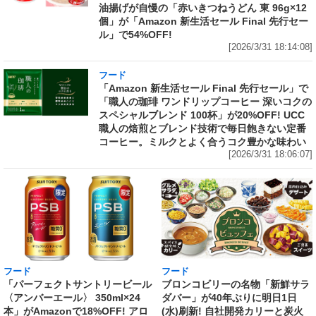
油揚げが自慢の「赤いきつねうどん 東 96g×12
個」が「Amazon 新生活セール Final 先行セー
ル」で54%OFF!
[2026/3/31 18:14:08]
フード
「Amazon 新生活セール Final 先行セール」で
「職人の珈琲 ワンドリップコーヒー 深いコクの
スペシャルブレンド 100杯」が20%OFF! UCC
職人の焙煎とブレンド技術で毎日飽きない定番
コーヒー。ミルクとよく合うコク豊かな味わい
[2026/3/31 18:06:07]
フード
フード
「パーフェクトサントリービール
ブロンコビリーの名物「新鮮サラ
〈アンバーエール〉 350ml×24
ダバー」が40年ぶりに明日1日
本」がAmazonで18%OFF! アロ
(水)刷新! 自社開発カリーと炭火