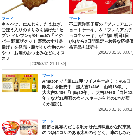
フード
フード
キャベツ、にんじん、たまねぎ、
不二家洋菓子店の「プレミアムシ
ごぼう入りのすりみを揚げた! セ
ョートケーキ」＆「プレミアムチ
ブン‐イレブンが84kcalの「ベジ
ョコ生ケーキ」が半額! 明日1日
バー 野菜ザクッ！ 野菜のすり身
(水)から3日間限定～お得な応援価
揚げ」を発売～腹がすいた時のお
格商品も販売中
やつ、お酒のおつまみなどにオス
[2026/3/31 20:00:07]
スメ
[2026/3/31 21:11:59]
フード
Amazonで「第112弾 ウイスキーみくじ 466口
限定」を販売中 超大吉1/466「山崎18年」、
大大吉2/466「山崎12年」、大吉2/466「白州12
年」など11種類のウイスキーからどの1本が届
くか運試し!
[2026/3/31 18:30:01]
フード
鰹節と昆布のだしを利かせた風味豊かな関東風
のつゆにコシのある太めのうどん、味のしみた