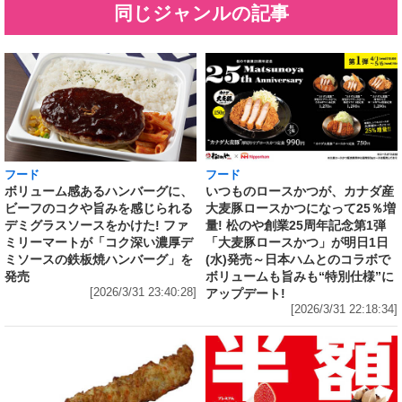
同じジャンルの記事
フード
フード
いつものロースかつが、カナダ産
ボリューム感あるハンバーグに、
大麦豚ロースかつになって25％増
ビーフのコクや旨みを感じられる
量! 松のや創業25周年記念第1弾
デミグラスソースをかけた! ファ
「大麦豚ロースかつ」が明日1日
ミリーマートが「コク深い濃厚デ
(水)発売～日本ハムとのコラボで
ミソースの鉄板焼ハンバーグ」を
ボリュームも旨みも“特別仕様”に
発売
アップデート!
[2026/3/31 23:40:28]
[2026/3/31 22:18:34]