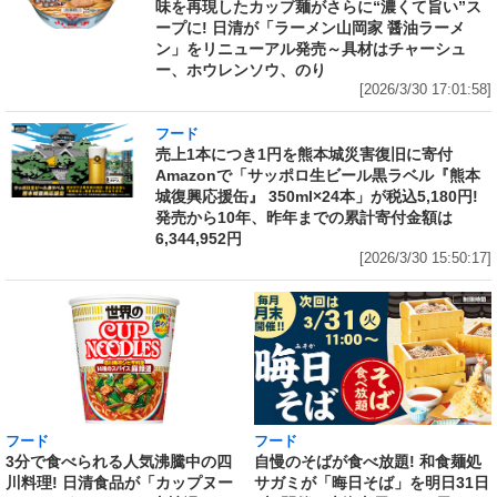
味を再現したカップ麺がさらに“濃くて旨い”ス
ープに! 日清が「ラーメン山岡家 醤油ラーメ
ン」をリニューアル発売～具材はチャーシュ
ー、ホウレンソウ、のり
[2026/3/30 17:01:58]
フード
売上1本につき1円を熊本城災害復旧に寄付
Amazonで「サッポロ生ビール黒ラベル『熊本
城復興応援缶』 350ml×24本」が税込5,180円!
発売から10年、昨年までの累計寄付金額は
6,344,952円
[2026/3/30 15:50:17]
フード
フード
3分で食べられる人気沸騰中の四
自慢のそばが食べ放題! 和食麺処
川料理! 日清食品が「カップヌー
サガミが「晦日そば」を明日31日