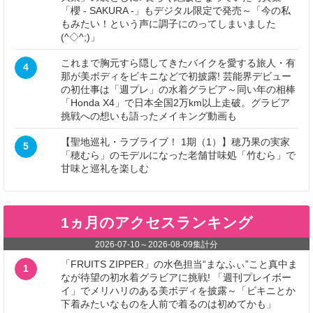
「櫻 - SAKURA -」もデジタル限定で発売～「今の私
もみたい！という声に調子にのってしまいました
(^◇^;)」
これまで胸元すら隠してきたバイクを愛する旅人・有
4
那が美ボディをビキニなどで初披露! 芸能界デビュー
の初仕事は「週プレ」の水着グラビア～同い年の相棒
「Honda X4」で日本全国2万km以上走破。グラビア
挑戦への想いも語ったメイキング動画も
【聖地巡礼・ラブライブ！ 1期（1）】穂乃果の実家
5
「穂むら」のモデルになった老舗甘味処「竹むら」で
甘味と巡礼を楽しむ
1ヵ月のアクセスランキング
2026-07-10
～
2026-08-09
集計分
「FRUITS ZIPPER」の水色担当“まなふぃ”こと真中ま
1
なが待望の初水着グラビアに挑戦! 「週刊プレイボー
イ」でメリハリのある美ボディを披露～「ビキニとか
下着みたいなものを人前で着るのは初めてかも」