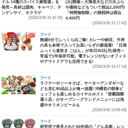
ドル 14種のスパイス麻辣湯」を
(火)開催～大海老天などの天ぷら
発売～具材は謎肉、キャベツ、チ
や薬味などもついて税込2,200円!
ンゲンサイ、キクラゲ
「時間無制限」の挑戦枠は税込
[2026/3/30 15:42:35]
4,400円
[2026/3/30 15:17:42]
フード
熱湯5分でふっくら白ご飯! カレーや納豆、牛丼
の具も余裕で入ってお皿いらずの新提案! 「日清
ふっくら釜炊き ごはん」が本日30日(月)発売～
常温で1年保存可能。電子レンジがないオフィス
やアウトドアでも活用できる!
[2026/3/30 14:17:14]
フード
ラフテーやソーキそば、サーターアンダギーな
ども含む80品以上が食べ放題! 沖縄初の朝食ビ
ュッフェも楽しめるロイヤルホスト「那覇国際
通り店」がオープン～グランドメニューには泡
盛やオリオンビールも
[2026/3/30 13:05:00]
フード
研究所で発見された50年前の「どん兵衛」レシ