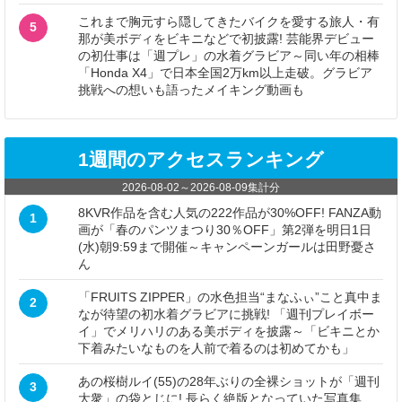
これまで胸元すら隠してきたバイクを愛する旅人・有
5
那が美ボディをビキニなどで初披露! 芸能界デビュー
の初仕事は「週プレ」の水着グラビア～同い年の相棒
「Honda X4」で日本全国2万km以上走破。グラビア
挑戦への想いも語ったメイキング動画も
1週間のアクセスランキング
2026-08-02
～
2026-08-09
集計分
8KVR作品を含む人気の222作品が30%OFF! FANZA動
1
画が「春のパンツまつり30％OFF」第2弾を明日1日
(水)朝9:59まで開催～キャンペーンガールは田野憂さ
ん
「FRUITS ZIPPER」の水色担当“まなふぃ”こと真中ま
2
なが待望の初水着グラビアに挑戦! 「週刊プレイボー
イ」でメリハリのある美ボディを披露～「ビキニとか
下着みたいなものを人前で着るのは初めてかも」
あの桜樹ルイ(55)の28年ぶりの全裸ショットが「週刊
3
大衆」の袋とじに! 長らく絶版となっていた写真集