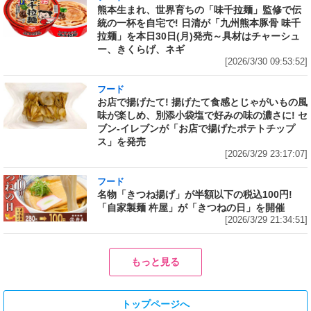
熊本生まれ、世界育ちの「味千拉麺」監修で伝
統の一杯を自宅で! 日清が「九州熊本豚骨 味千
拉麺」を本日30日(月)発売～具材はチャーシュ
ー、きくらげ、ネギ
[2026/3/30 09:53:52]
フード
お店で揚げたて! 揚げたて食感とじゃがいもの風
味が楽しめ、別添小袋塩で好みの味の濃さに! セ
ブン‐イレブンが「お店で揚げたポテトチップ
ス」を発売
[2026/3/29 23:17:07]
フード
名物「きつね揚げ」が半額以下の税込100円!
「自家製麺 杵屋」が「きつねの日」を開催
[2026/3/29 21:34:51]
もっと見る
トップページへ