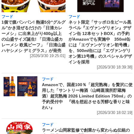
フード
フード
1個で腹パンパン! 熱湯5分“グルグ
ネット限定「サッポロ生ビール黒
ル”かき混ぜるだけの「日清カレ
ラベル『エヴァンゲリオン』デザ
ーメシ」に出来上がり400g以上
イン缶 12本セットBOX」の予約
の山盛サイズ誕生! 「日清山盛カ
がAmazonでも実施中 350ml缶
レーメシ 欧風ビーフ」「日清山盛
には「エヴァンゲリオン初号機」
ハヤシメシ デミグラス」が発売
を、500ml缶には「エヴァンゲリ
[2026/3/30 19:25:01]
オン第13号機」のスペシャルデザ
インを採用
[2026/3/30 18:39:38]
フード
Amazonで、国産100％「超完熟梅」を贅沢に使
用した「サントリー梅酒〈山崎蒸溜所貯蔵梅
酒〉超完熟梅 2026 Limited Edition 750ml」の
予約受付中 『桃を想起させる芳醇な香りと味
わい』
[2026/3/30 18:02:19]
フード
ラーメン山岡家監修で創業から変わらぬ伝統の