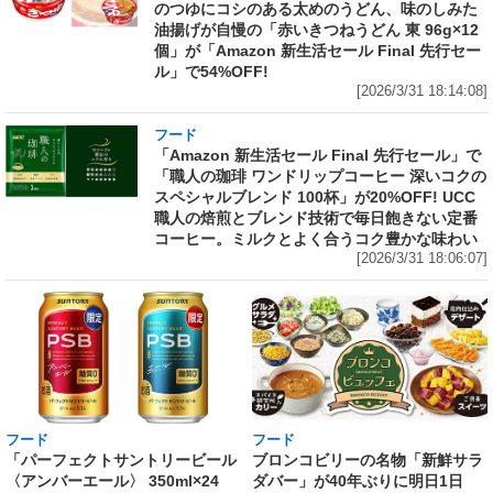
のつゆにコシのある太めのうどん、味のしみた
油揚げが自慢の「赤いきつねうどん 東 96g×12
個」が「Amazon 新生活セール Final 先行セー
ル」で54%OFF!
[2026/3/31 18:14:08]
フード
「Amazon 新生活セール Final 先行セール」で
「職人の珈琲 ワンドリップコーヒー 深いコクの
スペシャルブレンド 100杯」が20%OFF! UCC
職人の焙煎とブレンド技術で毎日飽きない定番
コーヒー。ミルクとよく合うコク豊かな味わい
[2026/3/31 18:06:07]
フード
フード
「パーフェクトサントリービール
ブロンコビリーの名物「新鮮サラ
〈アンバーエール〉 350ml×24
ダバー」が40年ぶりに明日1日