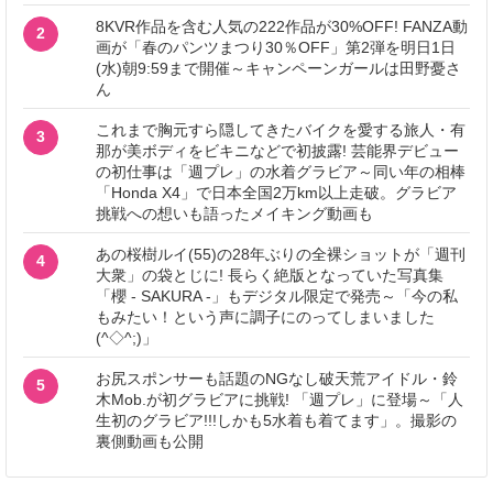
8KVR作品を含む人気の222作品が30%OFF! FANZA動
2
画が「春のパンツまつり30％OFF」第2弾を明日1日
(水)朝9:59まで開催～キャンペーンガールは田野憂さ
ん
これまで胸元すら隠してきたバイクを愛する旅人・有
3
那が美ボディをビキニなどで初披露! 芸能界デビュー
の初仕事は「週プレ」の水着グラビア～同い年の相棒
「Honda X4」で日本全国2万km以上走破。グラビア
挑戦への想いも語ったメイキング動画も
あの桜樹ルイ(55)の28年ぶりの全裸ショットが「週刊
4
大衆」の袋とじに! 長らく絶版となっていた写真集
「櫻 - SAKURA -」もデジタル限定で発売～「今の私
もみたい！という声に調子にのってしまいました
(^◇^;)」
お尻スポンサーも話題のNGなし破天荒アイドル・鈴
5
木Mob.が初グラビアに挑戦! 「週プレ」に登場～「人
生初のグラビア!!!しかも5水着も着てます」。撮影の
裏側動画も公開