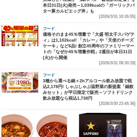
本日31日(火)発売～1,039kcalの「ガーリックバ
ター豚カルビエッグ丼」も
[2026/3/31 10:26:05]
フード
価格そのまま45％増量で「大盛 明太子スパゲテ
ィ」は1,102kcal! 「カレー」や「天使のチーズ
ケーキ」など6品! 創立45周年のファミリーマー
トの「なぜか45％増量作戦」2週目が本日31日
(火)から開催
[2026/3/31 09:30:29]
フード
3種から選べる鍋＋2hアルコール飲み放題で税
込2,178円! しゃぶしゃぶ温野菜の新提案「鍋飲
みセット」が平日限定で販売～ソフトドリンク
飲み放題なら税込1,738円
[2026/3/30 23:45:36]