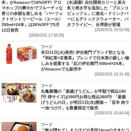
本」がAmazonで18%OFF! アロ
(水)刷新! 自社開発カリーと炭火
マホップの爽やかでフルーティな
炙り焼き芋を追加した「ブロンコ
香りの余韻を楽しめる「パーフェ
ビュッフェ」に進化～ドリンクバ
クトサントリービール〈エール〉
ーにもデトックスウォーター、バ
350ml×24本」は26%OFFで5月
タフライピー、台湾茶が登場
12日発売
[2026/3/31 15:53:59]
[2026/3/31 17:56:05]
フード
本日31日(火)発売! 伊右衛門ブランド初となる
『和紅茶×京番茶』ブレンドで日本茶の新しい愉
しみを提案する「紅の伊右衛門 600ml×24本」
がAmazonでも販売中
[2026/3/31 15:31:49]
フード
丸亀製麺の「釜揚げうどん」が半額で税込190
円! 得サイズは390円お得な税込380円! 「釜揚
げうどんの日」が明日1日(水)開催～「旨辛 肉ラ
ー油つけ汁」も数量限定で販売
[2026/3/31 15:04:04]
フード
ご飯が隠れてしまうほどの直径14cmの大きなコ