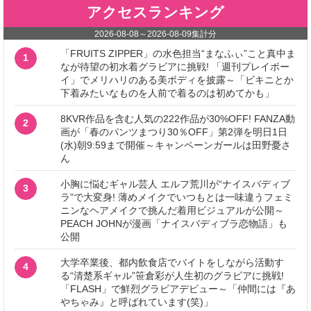
アクセスランキング
2026-08-08
～
2026-08-09
集計分
「FRUITS ZIPPER」の水色担当“まなふぃ”こと真中ま
1
なが待望の初水着グラビアに挑戦! 「週刊プレイボー
イ」でメリハリのある美ボディを披露～「ビキニとか
下着みたいなものを人前で着るのは初めてかも」
8KVR作品を含む人気の222作品が30%OFF! FANZA動
2
画が「春のパンツまつり30％OFF」第2弾を明日1日
(水)朝9:59まで開催～キャンペーンガールは田野憂さ
ん
小胸に悩むギャル芸人 エルフ荒川が“ナイスバディブ
3
ラ”で大変身! 薄めメイクでいつもとは一味違うフェミ
ニンなヘアメイクで挑んだ着用ビジュアルが公開～
PEACH JOHNが漫画「ナイスバディブラ恋物語」も
公開
大学卒業後、都内飲食店でバイトをしながら活動す
4
る“清楚系ギャル”笹倉彩が人生初のグラビアに挑戦!
「FLASH」で鮮烈グラビアデビュー～「仲間には『あ
やちゃみ』と呼ばれています(笑)」