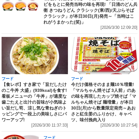
ピをもとに発売当時の味を再現! 「日清のどん兵
衛 きつねうどん クラシック(東/西)/天ぷらそば
クラシック」が本日30日(月)発売～「当時はこ
れがうまかった(笑)」
[2026/3/30 12:09:20]
フード
フード
【食レポ】すき家で「旨だしたけ
今だけ価格そのまま麺10％増量!
のこ牛丼 大盛」(939kcal)を食す!
「マルちゃん焼そば 3人前」のあ
看板メニューの「牛丼」が適度な
の味を再現したカップ焼そば「マ
歯ごたえと出汁の旨味が小気味よ
ルちゃん焼そば 麺増量」が本日
い旨だし筍、涼し気な青ねぎのト
30日(月)から数量限定発売～あお
ッピングで一段上の美味しさにパ
さと紅生姜のふりかけ、キャベ
ワーアップ!
ツ、味付挽肉入り
[2026/3/30 11:37:33]
[2026/3/30 10:27:54]
フード