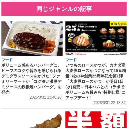
同じジャンルの記事
フード
フード
いつものロースかつが、カナダ産
ボリューム感あるハンバーグに、
大麦豚ロースかつになって25％増
ビーフのコクや旨みを感じられる
量! 松のや創業25周年記念第1弾
デミグラスソースをかけた! ファ
「大麦豚ロースかつ」が明日1日
ミリーマートが「コク深い濃厚デ
(水)発売～日本ハムとのコラボで
ミソースの鉄板焼ハンバーグ」を
ボリュームも旨みも“特別仕様”に
発売
アップデート!
[2026/3/31 23:40:28]
[2026/3/31 22:18:34]