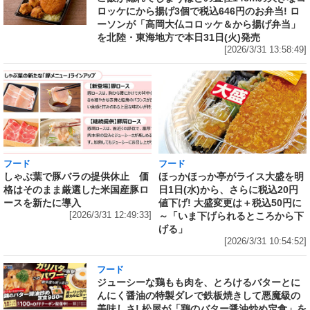
ロッケにから揚げ3個で税込646円のお弁当! ロ
ーソンが「高岡大仏コロッケ＆から揚げ弁当」
を北陸・東海地方で本日31日(火)発売
[2026/3/31 13:58:49]
フード
フード
しゃぶ葉で豚バラの提供休止 価
ほっかほっか亭がライス大盛を明
格はそのまま厳選した米国産豚ロ
日1日(水)から、さらに税込20円
ースを新たに導入
値下げ! 大盛変更は＋税込50円に
[2026/3/31 12:49:33]
～「いま下げられるところから下
げる」
[2026/3/31 10:54:52]
フード
ジューシーな鶏もも肉を、とろけるバターとに
んにく醤油の特製ダレで鉄板焼きして悪魔級の
美味しさ! 松屋が「鶏のバター醤油炒め定食」を