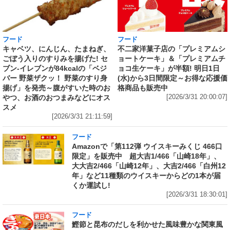
フード
フード
キャベツ、にんじん、たまねぎ、
不二家洋菓子店の「プレミアムシ
ごぼう入りのすりみを揚げた! セ
ョートケーキ」＆「プレミアムチ
ブン‐イレブンが84kcalの「ベジ
ョコ生ケーキ」が半額! 明日1日
バー 野菜ザクッ！ 野菜のすり身
(水)から3日間限定～お得な応援価
揚げ」を発売～腹がすいた時のお
格商品も販売中
やつ、お酒のおつまみなどにオス
[2026/3/31 20:00:07]
スメ
[2026/3/31 21:11:59]
フード
Amazonで「第112弾 ウイスキーみくじ 466口
限定」を販売中 超大吉1/466「山崎18年」、
大大吉2/466「山崎12年」、大吉2/466「白州12
年」など11種類のウイスキーからどの1本が届
くか運試し!
[2026/3/31 18:30:01]
フード
鰹節と昆布のだしを利かせた風味豊かな関東風