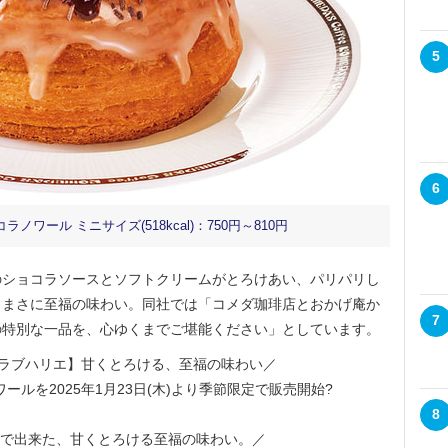
5
6
ール ミニサイズ(518kcal)：750円～810円
ショコラソースとソフトクリームがとろけあい、パリパリし
、まさに至福の味わい。同社では「コメダ珈琲店とおかげ庵か
7
の特別な一品を、心ゆくまでご堪能ください」としています。
クラブハリエ】甘くとろける、至福の味わい／
ールを2025年1月23日(木)より季節限定で販売開始?
8
で出来た、甘くとろける至福の味わい。／