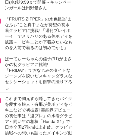
日(水)朝9:59まで開催～キャンペー
ンガールは田野憂さん
「FRUITS ZIPPER」の水色担当“ま
なふぃ”こと真中まなが待望の初水
着グラビアに挑戦! 「週刊プレイボ
ーイ」でメリハリのある美ボディを
披露～「ビキニとか下着みたいなも
のを人前で着るのは初めてかも」
ぱーてぃーちゃんの信子(31)がまさ
かの初グラビアに挑戦!
「FRIDAY」でおなじみのタイトな
ジーンズを脱いだスキャンダラスな
セクシーショットを衝撃の撮り下ろ
し
これまで胸元すら隠してきたバイク
を愛する旅人・有那が美ボディをビ
キニなどで初披露! 芸能界デビュー
の初仕事は「週プレ」の水着グラビ
ア～同い年の相棒「Honda X4」で
日本全国2万km以上走破。グラビア
挑戦への想いも語ったメイキング動