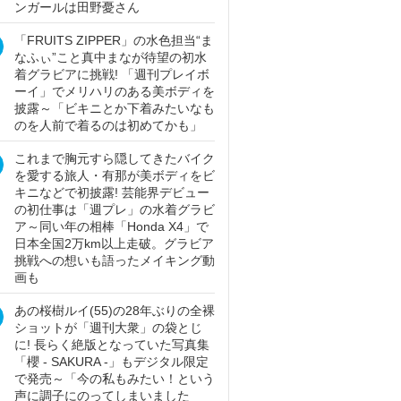
ンガールは田野憂さん
「FRUITS ZIPPER」の水色担当“ま
なふぃ”こと真中まなが待望の初水
着グラビアに挑戦! 「週刊プレイボ
ーイ」でメリハリのある美ボディを
披露～「ビキニとか下着みたいなも
のを人前で着るのは初めてかも」
これまで胸元すら隠してきたバイク
を愛する旅人・有那が美ボディをビ
キニなどで初披露! 芸能界デビュー
の初仕事は「週プレ」の水着グラビ
ア～同い年の相棒「Honda X4」で
日本全国2万km以上走破。グラビア
挑戦への想いも語ったメイキング動
画も
あの桜樹ルイ(55)の28年ぶりの全裸
ショットが「週刊大衆」の袋とじ
に! 長らく絶版となっていた写真集
「櫻 - SAKURA -」もデジタル限定
で発売～「今の私もみたい！という
声に調子にのってしまいました