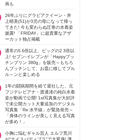
画も
26年ぶりにグラビアクイーン・井
上晴美(51)が3児の母になって帰っ
てきた! 今も変わらぬ圧巻の水着姿
披露! 「FRIDAY」に超貴重なアザ
ーカット独占掲載
通常の5.6倍以上、ビッグの2.3倍以
上! セブン‐イレブンが「Happyプッ
チンプリン 380g」を販売～もちろ
んプッチンして、お皿に移してプル
ル～ンと楽しめる
1年の闘病期間を経て退社した、元
フジテレビアナ・渡邊渚の純白水着
姿が動画で公開! 1st写真集が大好評
で未公開カット大量追加のデジタル
写真集「Re:水平線」が緊急発売～
「身体のラインが美しく見える写真
が多め！」
小胸に悩むギャル芸人 エルフ荒川
が“ナイスバディブラ”で大変身! 薄