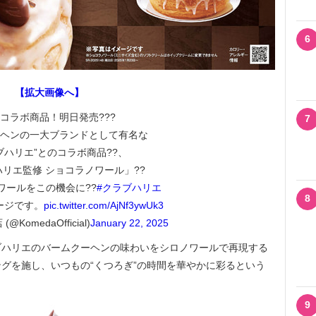
6
【拡大画像へ】
?コラボ商品！明日発売???
7
ヘンの一大ブランドとして有名な
ブハリエ”とのコラボ商品??、
リエ監修 ショコラノワール」??
ワールをこの機会に??
#クラブハリエ
8
ージです。
pic.twitter.com/AjNf3ywUk3
KomedaOfficial)
January 22, 2025
ハリエのバームクーヘンの味わいをシロノワールで再現する
グを施し、いつもの“くつろぎ”の時間を華やかに彩るという
9