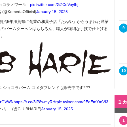
ョコラノワール…
pic.twitter.com/GZCoVoyfhj
KomedaOfficial)
January 15, 2025
」は、明治5年滋賀県に創業の和菓子店「たねや」からうまれた洋菓
9
慢のバームクーヘンはもちろん、職人が繊細な手技で仕上げる
す。
10
エ ショコラバーム コメダブレンドも販売中です???
1
05rGVWN
https://t.co/3lP8wmyRHr
pic.twitter.com/9EoEmYmVI3
リエ (@CLUBHARIE)
January 15, 2025
1