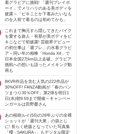
着グラビアに挑戦! 「週刊プレイボ
ーイ」でメリハリのある美ボディを
披露～「ビキニとか下着みたいなも
のを人前で着るのは初めてかも」
これまで胸元すら隠してきたバイク
を愛する旅人・有那が美ボディをビ
キニなどで初披露! 芸能界デビュー
の初仕事は「週プレ」の水着グラビ
ア～同い年の相棒「Honda X4」で
日本全国2万km以上走破。グラビア
挑戦への想いも語ったメイキング動
画も
8KVR作品を含む人気の222作品が
30%OFF! FANZA動画が「春のパン
ツまつり30％OFF」第2弾を明日1
日(水)朝9:59まで開催～キャンペー
ンガールは田野憂さん
あの桜樹ルイ(55)の28年ぶりの全裸
ショットが「週刊大衆」の袋とじ
に! 長らく絶版となっていた写真集
「櫻 - SAKURA -」もデジタル限定