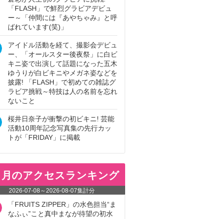
「FLASH」で鮮烈グラビアデビュ
ー～「仲間には『あやちゃみ』と呼
ばれています(笑)」
アイドル活動を経て、撮影会デビュ
ー、「オールスター後夜祭」に白ビ
キニ姿で出演して話題になった五木
ゆうりが白ビキニやメガネ姿などを
披露! 「FLASH」で初めての雑誌グ
ラビア挑戦～特技は人の名前を忘れ
ないこと
桜井日奈子が衝撃の初ビキニ! 芸能
活動10周年記念写真集の先行カッ
トが「FRIDAY」に掲載
ヵ月のアクセスランキング
2026-07-08
～
2026-08-07
集計分
「FRUITS ZIPPER」の水色担当“ま
なふぃ”こと真中まなが待望の初水