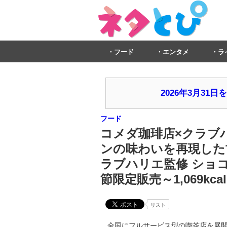
フード
エンタメ
ラ
2026年3月3
フード
コメダ珈琲店×クラブ
ンの味わいを再現した
ラブハリエ監修 ショコ
節限定販売～1,069kca
リスト
全国にフルサービス型の喫茶店を展開するコ