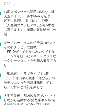
(^◇^;)」
お尻スポンサーも話題のNGなし破
天荒アイドル・鈴木Mob.が初グラ
ビアに挑戦! 「週プレ」に登場～
「人生初のグラビア!!!しかも5水着
も着てます」。撮影の裏側動画も公
開
ぱーてぃーちゃんの信子(31)がまさ
かの初グラビアに挑戦!
「FRIDAY」でおなじみのタイトな
ジーンズを脱いだスキャンダラスな
セクシーショットを衝撃の撮り下ろ
し
【聖地巡礼・ラブライブ！ 1期
（1）】穂乃果の実家「穂むら」の
モデルになった老舗甘味処「竹む
ら」で甘味と巡礼を楽しむ
大学卒業後、都内飲食店でバイトを
しながら活動する“清楚系ギャル”笹
倉彩が人生初のグラビアに挑戦!