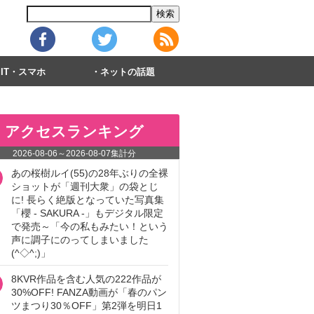
IT・スマホ
ネットの話題
アクセスランキング
2026-08-06
～
2026-08-07
集計分
あの桜樹ルイ(55)の28年ぶりの全裸
ショットが「週刊大衆」の袋とじ
に! 長らく絶版となっていた写真集
「櫻 - SAKURA -」もデジタル限定
で発売～「今の私もみたい！という
声に調子にのってしまいました
(^◇^;)」
8KVR作品を含む人気の222作品が
30%OFF! FANZA動画が「春のパン
ツまつり30％OFF」第2弾を明日1