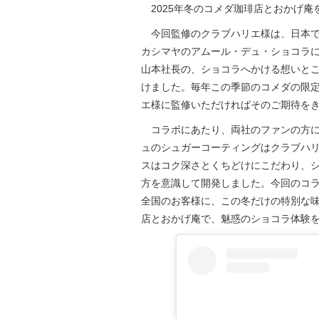
2025年冬のコメダ珈琲店とおかげ庵
今回監修のクラブハリエ様は、日本で
カシマヤのアムール・デュ・ショコラ
山本社長の、ショコラへかける想いと
けました。毎年この季節のコメダの限
エ様に監修いただければそのご期待を
コラボにあたり、両社のファンの方に
ュのシュガーコーティングはクラブハ
スはコク深さとくちどけにこだわり、
方を意識して開発しました。今回のコ
全国のお客様に、この冬だけの特別な
店とおかげ庵で、魅惑のショコラ体験