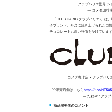
クラブハリエ監修 シ
— コメダ珈琲店 (@
「CLUB HARIE(クラブハリエ)
子ブランド。丹念に焼き上げられた自
チョコレートも高い評価を受けていま
コメダ珈琲店 × クラブハリ
??販売店舗はこちら
https://t.co/HF5
— たねや / クラブハ
商品開発者のコメント