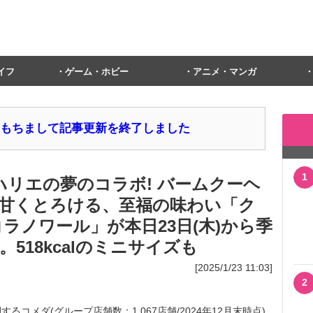
イフ
ゲーム・ホビー
アニメ・マンガ
1日をもちまして記事更新を終了しました
1
ハリエの夢のコラボ! バームクーヘ
甘くとろける、至福の味わい「ク
ラノワール」が本日23日(木)から季
l。518kcalのミニサイズも
[2025/1/23 11:03]
2
メダ(グループ店舗数：1,067店舗/2024年12月末時点)