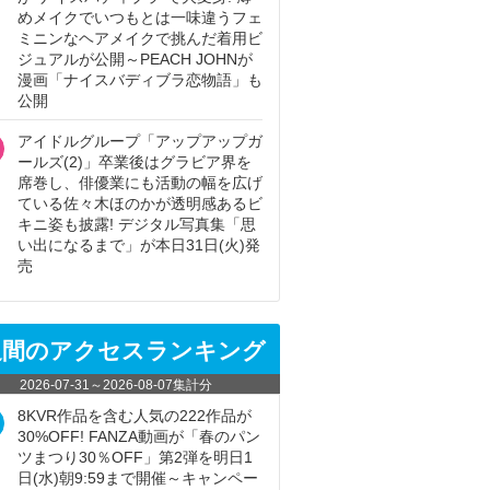
めメイクでいつもとは一味違うフェ
ミニンなヘアメイクで挑んだ着用ビ
ジュアルが公開～PEACH JOHNが
漫画「ナイスバディブラ恋物語」も
公開
アイドルグループ「アップアップガ
ールズ(2)」卒業後はグラビア界を
席巻し、俳優業にも活動の幅を広げ
ている佐々木ほのかが透明感あるビ
キニ姿も披露! デジタル写真集「思
い出になるまで」が本日31日(火)発
売
週間のアクセスランキング
2026-07-31
～
2026-08-07
集計分
8KVR作品を含む人気の222作品が
30%OFF! FANZA動画が「春のパン
ツまつり30％OFF」第2弾を明日1
日(水)朝9:59まで開催～キャンペー