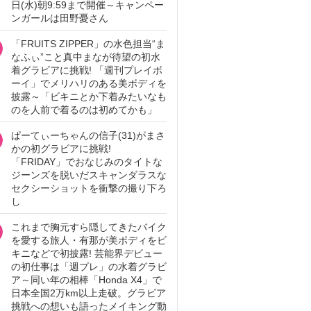
日(水)朝9:59まで開催～キャンペー
ンガールは田野憂さん
「FRUITS ZIPPER」の水色担当“ま
なふぃ”こと真中まなが待望の初水
着グラビアに挑戦! 「週刊プレイボ
ーイ」でメリハリのある美ボディを
披露～「ビキニとか下着みたいなも
のを人前で着るのは初めてかも」
ぱーてぃーちゃんの信子(31)がまさ
かの初グラビアに挑戦!
「FRIDAY」でおなじみのタイトな
ジーンズを脱いだスキャンダラスな
セクシーショットを衝撃の撮り下ろ
し
これまで胸元すら隠してきたバイク
を愛する旅人・有那が美ボディをビ
キニなどで初披露! 芸能界デビュー
の初仕事は「週プレ」の水着グラビ
ア～同い年の相棒「Honda X4」で
日本全国2万km以上走破。グラビア
挑戦への想いも語ったメイキング動