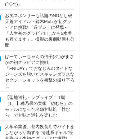
(^◇^;)」
お尻スポンサーも話題のNGなし破
天荒アイドル・鈴木Mob.が初グラ
ビアに挑戦! 「週プレ」に登場～
「人生初のグラビア!!!しかも5水着
も着てます」。撮影の裏側動画も公
開
ぱーてぃーちゃんの信子(31)がまさ
かの初グラビアに挑戦!
「FRIDAY」でおなじみのタイトな
ジーンズを脱いだスキャンダラスな
セクシーショットを衝撃の撮り下ろ
し
【聖地巡礼・ラブライブ！ 1期
（1）】穂乃果の実家「穂むら」の
モデルになった老舗甘味処「竹む
ら」で甘味と巡礼を楽しむ
大学卒業後、都内飲食店でバイトを
しながら活動する“清楚系ギャル”笹
倉彩が人生初のグラビアに挑戦!