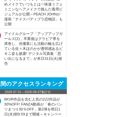
めメイクでいつもとは一味違うフェ
ミニンなヘアメイクで挑んだ着用ビ
ジュアルが公開～PEACH JOHNが
漫画「ナイスバディブラ恋物語」も
公開
アイドルグループ「アップアップガ
ールズ(2)」卒業後はグラビア界を
席巻し、俳優業にも活動の幅を広げ
ている佐々木ほのかが透明感あるビ
キニ姿も披露! デジタル写真集「思
い出になるまで」が本日31日(火)発
売
週間のアクセスランキング
2026-07-31
～
2026-08-07
集計分
8KVR作品を含む人気の222作品が
30%OFF! FANZA動画が「春のパン
ツまつり30％OFF」第2弾を明日1
日(水)朝9:59まで開催～キャンペー