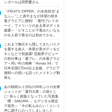
ンガールは田野憂さん
「FRUITS ZIPPER」の水色担当“ま
なふぃ”こと真中まなが待望の初水
着グラビアに挑戦! 「週刊プレイボ
ーイ」でメリハリのある美ボディを
披露～「ビキニとか下着みたいなも
のを人前で着るのは初めてかも」
これまで胸元すら隠してきたバイク
を愛する旅人・有那が美ボディをビ
キニなどで初披露! 芸能界デビュー
の初仕事は「週プレ」の水着グラビ
ア～同い年の相棒「Honda X4」で
日本全国2万km以上走破。グラビア
挑戦への想いも語ったメイキング動
画も
あの桜樹ルイ(55)の28年ぶりの全裸
ショットが「週刊大衆」の袋とじ
に! 長らく絶版となっていた写真集
「櫻 - SAKURA -」もデジタル限定
で発売～「今の私もみたい！という
声に調子にのってしまいました