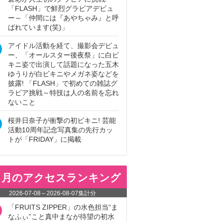
「FLASH」で鮮烈グラビアデビュ
ー～「仲間には『あやちゃみ』と呼
ばれています(笑)」
アイドル活動を経て、撮影会デビュ
ー、「オールスター後夜祭」に白ビ
キニ姿で出演して話題になった五木
ゆうりが白ビキニやメガネ姿などを
披露! 「FLASH」で初めての雑誌グ
ラビア挑戦～特技は人の名前を忘れ
ないこと
桜井日奈子が衝撃の初ビキニ! 芸能
活動10周年記念写真集の先行カッ
トが「FRIDAY」に掲載
ヵ月のアクセスランキング
2026-07-08
～
2026-08-07
集計分
「FRUITS ZIPPER」の水色担当“ま
なふぃ”こと真中まなが待望の初水