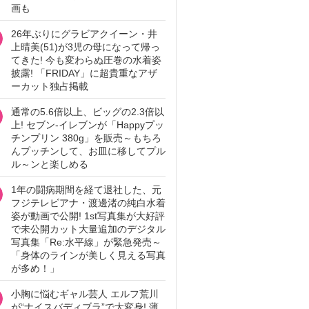
画も
26年ぶりにグラビアクイーン・井
上晴美(51)が3児の母になって帰っ
てきた! 今も変わらぬ圧巻の水着姿
披露! 「FRIDAY」に超貴重なアザ
ーカット独占掲載
通常の5.6倍以上、ビッグの2.3倍以
上! セブン‐イレブンが「Happyプッ
チンプリン 380g」を販売～もちろ
んプッチンして、お皿に移してプル
ル～ンと楽しめる
1年の闘病期間を経て退社した、元
フジテレビアナ・渡邊渚の純白水着
姿が動画で公開! 1st写真集が大好評
で未公開カット大量追加のデジタル
写真集「Re:水平線」が緊急発売～
「身体のラインが美しく見える写真
が多め！」
小胸に悩むギャル芸人 エルフ荒川
が“ナイスバディブラ”で大変身! 薄