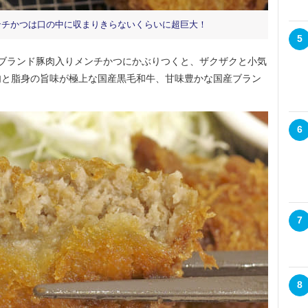
ンチかつは口の中に収まりきらないくらいに超巨大！
5
ブランド豚肉入りメンチかつにかぶりつくと、ザクザクと小気
肉と脂身の旨味が極上な国産黒毛和牛、甘味豊かな国産ブラン
6
7
8