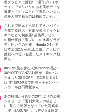
着グラビアに挑戦! 「週刊プレイボ
ーイ」でメリハリのある美ボディを
披露～「ビキニとか下着みたいなも
のを人前で着るのは初めてかも」
これまで胸元すら隠してきたバイク
を愛する旅人・有那が美ボディをビ
キニなどで初披露! 芸能界デビュー
の初仕事は「週プレ」の水着グラビ
ア～同い年の相棒「Honda X4」で
日本全国2万km以上走破。グラビア
挑戦への想いも語ったメイキング動
画も
8KVR作品を含む人気の222作品が
30%OFF! FANZA動画が「春のパン
ツまつり30％OFF」第2弾を明日1
日(水)朝9:59まで開催～キャンペー
ンガールは田野憂さん
あの桜樹ルイ(55)の28年ぶりの全裸
ショットが「週刊大衆」の袋とじ
に! 長らく絶版となっていた写真集
「櫻 - SAKURA -」もデジタル限定