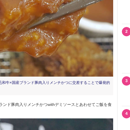
2
3
毛和牛×国産ブランド豚肉入りメンチかつに交差することで爆発的
ンド豚肉入りメンチかつwithデミソースとあわせてご飯を食
4