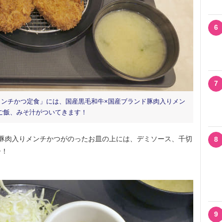
6
7
メンチかつ定食」には、国産黒毛和牛×国産ブランド豚肉入りメン
ご飯、みそ汁がついてきます！
豚肉入りメンチかつがのったお皿の上には、デミソース、千切
8
ー！
9