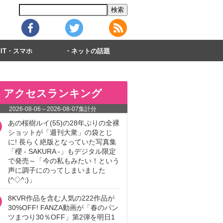
IT・スマホ
ネットの話題
アクセスランキング
2026-08-06
～
2026-08-07
集計分
あの桜樹ルイ(55)の28年ぶりの全裸
ショットが「週刊大衆」の袋とじ
に! 長らく絶版となっていた写真集
「櫻 - SAKURA -」もデジタル限定
で発売～「今の私もみたい！という
声に調子にのってしまいました
(^◇^;)」
8KVR作品を含む人気の222作品が
30%OFF! FANZA動画が「春のパン
ツまつり30％OFF」第2弾を明日1