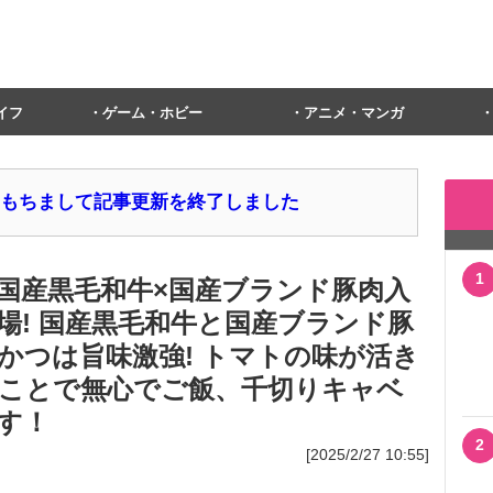
イフ
ゲーム・ホビー
アニメ・マンガ
1日をもちまして記事更新を終了しました
1
国産黒毛和牛×国産ブランド豚肉入
場! 国産黒毛和牛と国産ブランド豚
かつは旨味激強! トマトの味が活き
ことで無心でご飯、千切りキャベ
す！
2
[2025/2/27 10:55]