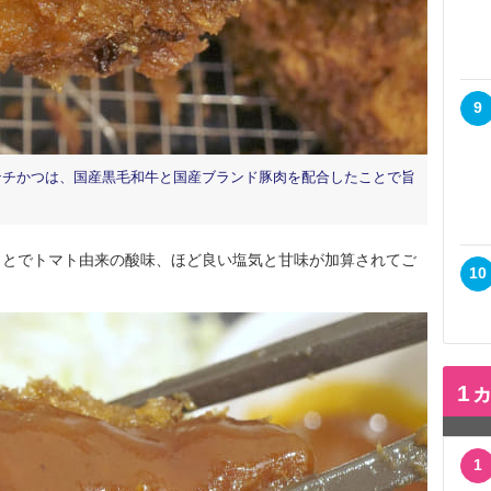
9
ンチかつは、国産黒毛和牛と国産ブランド豚肉を配合したことで旨
とでトマト由来の酸味、ほど良い塩気と甘味が加算されてご
10
1
1