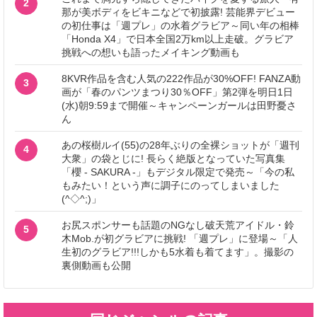
2
那が美ボディをビキニなどで初披露! 芸能界デビュー
の初仕事は「週プレ」の水着グラビア～同い年の相棒
「Honda X4」で日本全国2万km以上走破。グラビア
挑戦への想いも語ったメイキング動画も
8KVR作品を含む人気の222作品が30%OFF! FANZA動
3
画が「春のパンツまつり30％OFF」第2弾を明日1日
(水)朝9:59まで開催～キャンペーンガールは田野憂さ
ん
あの桜樹ルイ(55)の28年ぶりの全裸ショットが「週刊
4
大衆」の袋とじに! 長らく絶版となっていた写真集
「櫻 - SAKURA -」もデジタル限定で発売～「今の私
もみたい！という声に調子にのってしまいました
(^◇^;)」
お尻スポンサーも話題のNGなし破天荒アイドル・鈴
5
木Mob.が初グラビアに挑戦! 「週プレ」に登場～「人
生初のグラビア!!!しかも5水着も着てます」。撮影の
裏側動画も公開