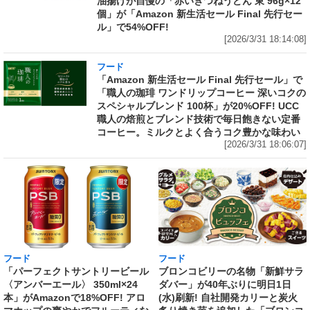
油揚げが自慢の「赤いきつねうどん 東 96g×12
個」が「Amazon 新生活セール Final 先行セー
ル」で54%OFF!
[2026/3/31 18:14:08]
フード
「Amazon 新生活セール Final 先行セール」で
「職人の珈琲 ワンドリップコーヒー 深いコクの
スペシャルブレンド 100杯」が20%OFF! UCC
職人の焙煎とブレンド技術で毎日飽きない定番
コーヒー。ミルクとよく合うコク豊かな味わい
[2026/3/31 18:06:07]
フード
フード
「パーフェクトサントリービール
ブロンコビリーの名物「新鮮サラ
〈アンバーエール〉 350ml×24
ダバー」が40年ぶりに明日1日
本」がAmazonで18%OFF! アロ
(水)刷新! 自社開発カリーと炭火