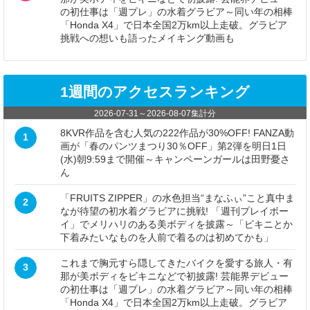
の初仕事は「週プレ」の水着グラビア～同い年の相棒
「Honda X4」で日本全国2万km以上走破。グラビア
挑戦への想いも語ったメイキング動画も
1週間のアクセスランキング
2026-07-31
～
2026-08-07
集計分
8KVR作品を含む人気の222作品が30%OFF! FANZA動
1
画が「春のパンツまつり30％OFF」第2弾を明日1日
(水)朝9:59まで開催～キャンペーンガールは田野憂さ
ん
「FRUITS ZIPPER」の水色担当“まなふぃ”こと真中ま
2
なが待望の初水着グラビアに挑戦! 「週刊プレイボー
イ」でメリハリのある美ボディを披露～「ビキニとか
下着みたいなものを人前で着るのは初めてかも」
これまで胸元すら隠してきたバイクを愛する旅人・有
3
那が美ボディをビキニなどで初披露! 芸能界デビュー
の初仕事は「週プレ」の水着グラビア～同い年の相棒
「Honda X4」で日本全国2万km以上走破。グラビア