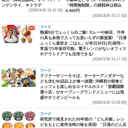
ンゲンサイ、キクラゲ
「時間無制限」の挑戦枠は税込
[2026/3/30 15:42:35]
4,400円
[2026/3/30 15:17:42]
フード
熱湯5分でふっくら白ご飯! カレーや納豆、牛丼
の具も余裕で入ってお皿いらずの新提案! 「日清
ふっくら釜炊き ごはん」が本日30日(月)発売～
常温で1年保存可能。電子レンジがないオフィス
やアウトドアでも活用できる!
[2026/3/30 14:17:14]
フード
ラフテーやソーキそば、サーターアンダギーな
ども含む80品以上が食べ放題! 沖縄初の朝食ビ
ュッフェも楽しめるロイヤルホスト「那覇国際
通り店」がオープン～グランドメニューには泡
盛やオリオンビールも
[2026/3/30 13:05:00]
フード
研究所で発見された50年前の「どん兵衛」レシ
ピをもとに発売当時の味を再現! 「日清のどん兵