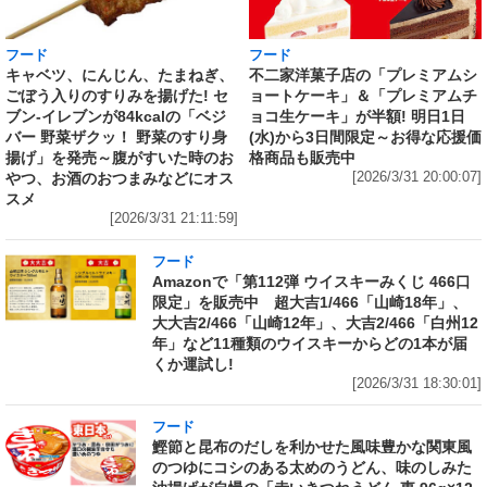
フード
フード
キャベツ、にんじん、たまねぎ、
不二家洋菓子店の「プレミアムシ
ごぼう入りのすりみを揚げた! セ
ョートケーキ」＆「プレミアムチ
ブン‐イレブンが84kcalの「ベジ
ョコ生ケーキ」が半額! 明日1日
バー 野菜ザクッ！ 野菜のすり身
(水)から3日間限定～お得な応援価
揚げ」を発売～腹がすいた時のお
格商品も販売中
やつ、お酒のおつまみなどにオス
[2026/3/31 20:00:07]
スメ
[2026/3/31 21:11:59]
フード
Amazonで「第112弾 ウイスキーみくじ 466口
限定」を販売中 超大吉1/466「山崎18年」、
大大吉2/466「山崎12年」、大吉2/466「白州12
年」など11種類のウイスキーからどの1本が届
くか運試し!
[2026/3/31 18:30:01]
フード
鰹節と昆布のだしを利かせた風味豊かな関東風
のつゆにコシのある太めのうどん、味のしみた