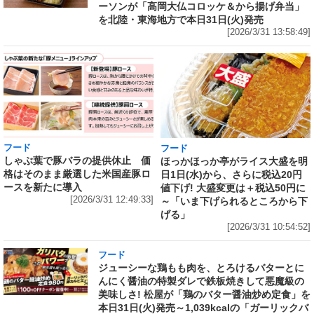
ーソンが「高岡大仏コロッケ＆から揚げ弁当」
を北陸・東海地方で本日31日(火)発売
[2026/3/31 13:58:49]
フード
フード
しゃぶ葉で豚バラの提供休止 価
ほっかほっか亭がライス大盛を明
格はそのまま厳選した米国産豚ロ
日1日(水)から、さらに税込20円
ースを新たに導入
値下げ! 大盛変更は＋税込50円に
[2026/3/31 12:49:33]
～「いま下げられるところから下
げる」
[2026/3/31 10:54:52]
フード
ジューシーな鶏もも肉を、とろけるバターとに
んにく醤油の特製ダレで鉄板焼きして悪魔級の
美味しさ! 松屋が「鶏のバター醤油炒め定食」を
本日31日(火)発売～1,039kcalの「ガーリックバ