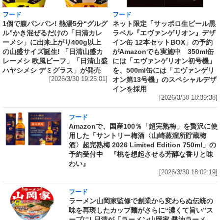
フード
フード
1個で腹パンパン! 熱湯5分“グルグ
ネット限定「サッポロ生ビール黒
ル”かき混ぜるだけの「日清カレ
ラベル『エヴァンゲリオン』デザ
ーメシ」に出来上がり400g以上
イン缶 12本セットBOX」の予約
の山盛サイズ誕生! 「日清山盛カ
がAmazonでも実施中 350ml缶
レーメシ 欧風ビーフ」「日清山盛
には「エヴァンゲリオン初号機」
ハヤシメシ デミグラス」が発売
を、500ml缶には「エヴァンゲリ
[2026/3/30 19:25:01]
オン第13号機」のスペシャルデザ
インを採用
[2026/3/30 18:39:38]
フード
Amazonで、国産100％「超完熟梅」を贅沢に使
用した「サントリー梅酒〈山崎蒸溜所貯蔵梅
酒〉超完熟梅 2026 Limited Edition 750ml」の
予約受付中 『桃を想起させる芳醇な香りと味
わい』
[2026/3/30 18:02:19]
フード
ラーメン山岡家監修で創業から変わらぬ伝統の
味を再現したカップ麺がさらに“濃くて旨い”ス
ープに! 日清が「ラーメン山岡家 醤油ラーメ