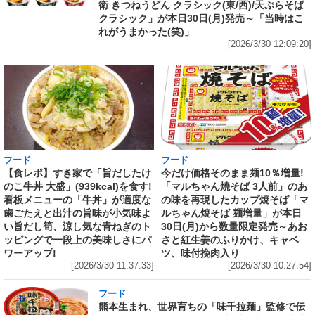
衛 きつねうどん クラシック(東/西)/天ぷらそば
クラシック」が本日30日(月)発売～「当時はこ
れがうまかった(笑)」
[2026/3/30 12:09:20]
フード
フード
【食レポ】すき家で「旨だしたけ
今だけ価格そのまま麺10％増量!
のこ牛丼 大盛」(939kcal)を食す!
「マルちゃん焼そば 3人前」のあ
看板メニューの「牛丼」が適度な
の味を再現したカップ焼そば「マ
歯ごたえと出汁の旨味が小気味よ
ルちゃん焼そば 麺増量」が本日
い旨だし筍、涼し気な青ねぎのト
30日(月)から数量限定発売～あお
ッピングで一段上の美味しさにパ
さと紅生姜のふりかけ、キャベ
ワーアップ!
ツ、味付挽肉入り
[2026/3/30 11:37:33]
[2026/3/30 10:27:54]
フード
熊本生まれ、世界育ちの「味千拉麺」監修で伝