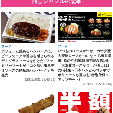
同じジャンルの記事
フード
フード
いつものロースかつが、カナダ産
ボリューム感あるハンバーグに、
大麦豚ロースかつになって25％増
ビーフのコクや旨みを感じられる
量! 松のや創業25周年記念第1弾
デミグラスソースをかけた! ファ
「大麦豚ロースかつ」が明日1日
ミリーマートが「コク深い濃厚デ
(水)発売～日本ハムとのコラボで
ミソースの鉄板焼ハンバーグ」を
ボリュームも旨みも“特別仕様”に
発売
アップデート!
[2026/3/31 23:40:28]
[2026/3/31 22:18:34]