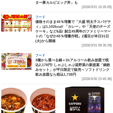
ター豚カルビエッグ丼」も
[2026/3/31 10:26:05]
フード
価格そのまま45％増量で「大盛 明太子スパゲテ
ィ」は1,102kcal! 「カレー」や「天使のチーズ
ケーキ」など6品! 創立45周年のファミリーマー
トの「なぜか45％増量作戦」2週目が本日31日
(火)から開催
[2026/3/31 09:30:29]
フード
3種から選べる鍋＋2hアルコール飲み放題で税
込2,178円! しゃぶしゃぶ温野菜の新提案「鍋飲
みセット」が平日限定で販売～ソフトドリンク
飲み放題なら税込1,738円
[2026/3/30 23:45:36]