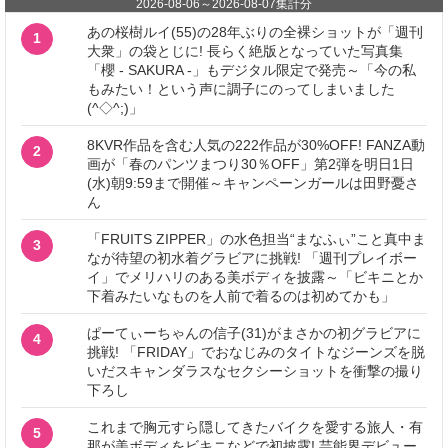
2026-08-06
～
2026-08-07
集計分
あの桜樹ルイ(55)の28年ぶりの全裸ショットが「週刊
1
大衆」の袋とじに! 長らく絶版となっていた写真集
「櫻 - SAKURA -」もデジタル限定で発売～「今の私
もみたい！という声に調子にのってしまいました
(^◇^;)」
8KVR作品を含む人気の222作品が30%OFF! FANZA動
2
画が「春のパンツまつり30％OFF」第2弾を明日1日
(水)朝9:59まで開催～キャンペーンガールは田野憂さ
ん
「FRUITS ZIPPER」の水色担当“まなふぃ”こと真中ま
3
なが待望の初水着グラビアに挑戦! 「週刊プレイボー
イ」でメリハリのある美ボディを披露～「ビキニとか
下着みたいなものを人前で着るのは初めてかも」
ぱーてぃーちゃんの信子(31)がまさかの初グラビアに
4
挑戦! 「FRIDAY」でおなじみのタイトなジーンズを脱
いだスキャンダラスなセクシーショットを衝撃の撮り
下ろし
これまで胸元すら隠してきたバイクを愛する旅人・有
5
那が美ボディをビキニなどで初披露! 芸能界デビュー