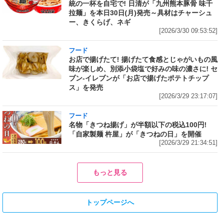
統の一杯を自宅で! 日清が「九州熊本豚骨 味千
拉麺」を本日30日(月)発売～具材はチャーシュ
ー、きくらげ、ネギ
[2026/3/30 09:53:52]
フード
お店で揚げたて! 揚げたて食感とじゃがいもの風
味が楽しめ、別添小袋塩で好みの味の濃さに! セ
ブン‐イレブンが「お店で揚げたポテトチップ
ス」を発売
[2026/3/29 23:17:07]
フード
名物「きつね揚げ」が半額以下の税込100円!
「自家製麺 杵屋」が「きつねの日」を開催
[2026/3/29 21:34:51]
もっと見る
トップページへ