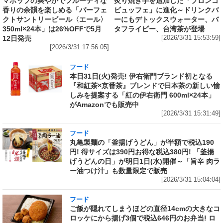
マホップの爽やかでフルーティな
炙り焼き芋を追加した「ブロンコ
香りの余韻を楽しめる「パーフェ
ビュッフェ」に進化～ドリンクバ
クトサントリービール〈エール〉
ーにもデトックスウォーター、バ
350ml×24本」は26%OFFで5月
タフライピー、台湾茶が登場
12日発売
[2026/3/31 15:53:59]
[2026/3/31 17:56:05]
フード
本日31日(火)発売! 伊右衛門ブランド初となる
『和紅茶×京番茶』ブレンドで日本茶の新しい愉
しみを提案する「紅の伊右衛門 600ml×24本」
がAmazonでも販売中
[2026/3/31 15:31:49]
フード
丸亀製麺の「釜揚げうどん」が半額で税込190
円! 得サイズは390円お得な税込380円! 「釜揚
げうどんの日」が明日1日(水)開催～「旨辛 肉ラ
ー油つけ汁」も数量限定で販売
[2026/3/31 15:04:04]
フード
ご飯が隠れてしまうほどの直径14cmの大きなコ
ロッケにから揚げ3個で税込646円のお弁当! ロ