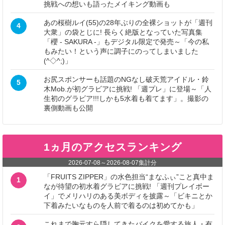
挑戦への想いも語ったメイキング動画も
あの桜樹ルイ(55)の28年ぶりの全裸ショットが「週刊
4
大衆」の袋とじに! 長らく絶版となっていた写真集
「櫻 - SAKURA -」もデジタル限定で発売～「今の私
もみたい！という声に調子にのってしまいました
(^◇^;)」
お尻スポンサーも話題のNGなし破天荒アイドル・鈴
5
木Mob.が初グラビアに挑戦! 「週プレ」に登場～「人
生初のグラビア!!!しかも5水着も着てます」。撮影の
裏側動画も公開
1ヵ月のアクセスランキング
2026-07-08
～
2026-08-07
集計分
「FRUITS ZIPPER」の水色担当“まなふぃ”こと真中ま
1
なが待望の初水着グラビアに挑戦! 「週刊プレイボー
イ」でメリハリのある美ボディを披露～「ビキニとか
下着みたいなものを人前で着るのは初めてかも」
これまで胸元すら隠してきたバイクを愛する旅人・有