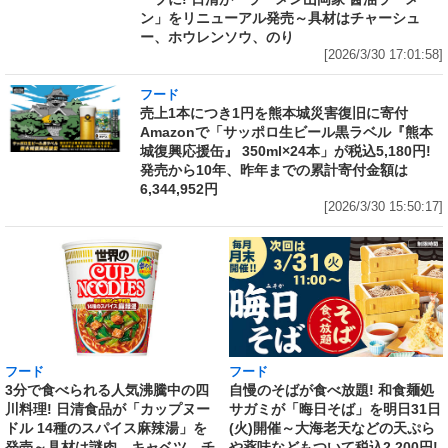
ン」をリニューアル発売～具材はチャーシュ
ー、ホウレンソウ、のり
[2026/3/30 17:01:58]
フード
売上1本につき1円を熊本城災害復旧に寄付
Amazonで「サッポロ生ビール黒ラベル『熊本
城復興応援缶』 350ml×24本」が税込5,180円!
発売から10年、昨年までの累計寄付金額は
6,344,952円
[2026/3/30 15:50:17]
フード
フード
3分で食べられる人気沸騰中の四
自慢のそばが食べ放題! 和食麺処
川料理! 日清食品が「カップヌー
サガミが「晦日そば」を明日31日
ドル 14種のスパイス麻辣湯」を
(火)開催～大海老天などの天ぷら
発売～具材は謎肉、キャベツ、チ
や薬味などもついて税込2,200円!