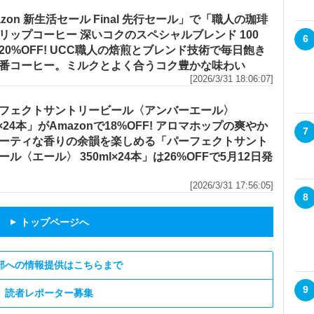
azon 新生活セール Final 先行セール」で「職人の珈琲
リップコーヒー 深いコクのスペシャルブレンド 100
6
20%OFF! UCC職人の焙煎とブレンド技術で毎日飽き
番コーヒー。ミルクとよく合うコク豊かな味わい
[2026/3/31 18:06:07]
フェクトサントリービール〈アンバーエール〉
l×24本」がAmazonで18%OFF! アロマホップの爽やか
7
ーティな香りの余韻を楽しめる「パーフェクトサント
ール〈エール〉 350ml×24本」は26%OFFで5月12日発
[2026/3/31 17:56:05]
8
トップページへ
▲
部への情報提供はこちらまで
9
読者レポーター募集