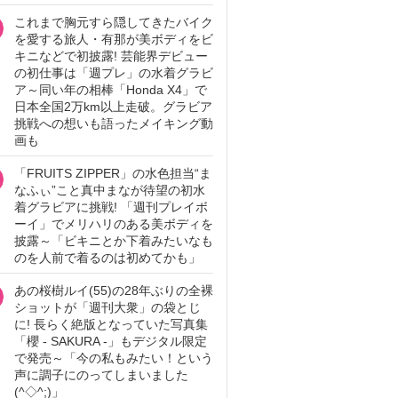
これまで胸元すら隠してきたバイク
を愛する旅人・有那が美ボディをビ
キニなどで初披露! 芸能界デビュー
の初仕事は「週プレ」の水着グラビ
ア～同い年の相棒「Honda X4」で
日本全国2万km以上走破。グラビア
挑戦への想いも語ったメイキング動
画も
「FRUITS ZIPPER」の水色担当“ま
なふぃ”こと真中まなが待望の初水
着グラビアに挑戦! 「週刊プレイボ
ーイ」でメリハリのある美ボディを
披露～「ビキニとか下着みたいなも
のを人前で着るのは初めてかも」
あの桜樹ルイ(55)の28年ぶりの全裸
ショットが「週刊大衆」の袋とじ
に! 長らく絶版となっていた写真集
「櫻 - SAKURA -」もデジタル限定
で発売～「今の私もみたい！という
声に調子にのってしまいました
(^◇^;)」