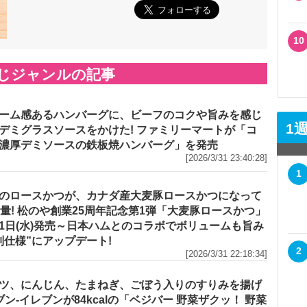
10
じジャンルの記事
ーム感あるハンバーグに、ビーフのコクや旨みを感じ
1
デミグラスソースをかけた! ファミリーマートが「コ
濃厚デミソースの鉄板焼ハンバーグ」を発売
[2026/3/31 23:40:28]
1
のロースかつが、カナダ産大麦豚ロースかつになって
増量! 松のや創業25周年記念第1弾「大麦豚ロースかつ」
1日(水)発売～日本ハムとのコラボでボリュームも旨み
別仕様”にアップデート!
2
[2026/3/31 22:18:34]
ツ、にんじん、たまねぎ、ごぼう入りのすりみを揚げ
セブン‐イレブンが84kcalの「ベジバー 野菜ザクッ！ 野菜