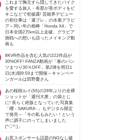
これまで胸元すら隠してきたバイク
を愛する旅人・有那が美ボディをビ
キニなどで初披露! 芸能界デビュー
の初仕事は「週プレ」の水着グラビ
ア～同い年の相棒「Honda X4」で
日本全国2万km以上走破。グラビア
挑戦への想いも語ったメイキング動
画も
8KVR作品を含む人気の222作品が
30%OFF! FANZA動画が「春のパン
ツまつり30％OFF」第2弾を明日1
日(水)朝9:59まで開催～キャンペー
ンガールは田野憂さん
あの桜樹ルイ(55)の28年ぶりの全裸
ショットが「週刊大衆」の袋とじ
に! 長らく絶版となっていた写真集
「櫻 - SAKURA -」もデジタル限定
で発売～「今の私もみたい！という
声に調子にのってしまいました
(^◇^;)」
お尻スポンサーも話題のNGなし破