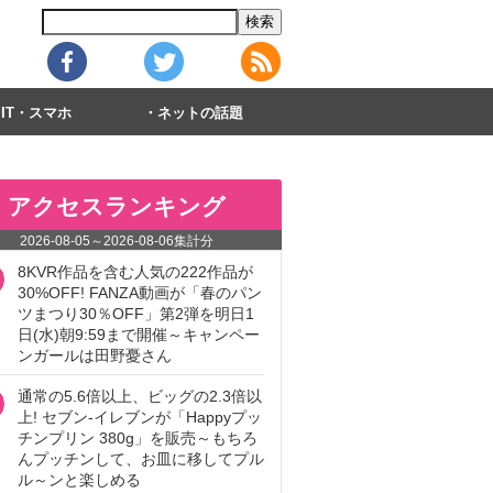
IT・スマホ
ネットの話題
アクセスランキング
2026-08-05
～
2026-08-06
集計分
8KVR作品を含む人気の222作品が
30%OFF! FANZA動画が「春のパン
ツまつり30％OFF」第2弾を明日1
日(水)朝9:59まで開催～キャンペー
ンガールは田野憂さん
通常の5.6倍以上、ビッグの2.3倍以
上! セブン‐イレブンが「Happyプッ
チンプリン 380g」を販売～もちろ
んプッチンして、お皿に移してプル
ル～ンと楽しめる