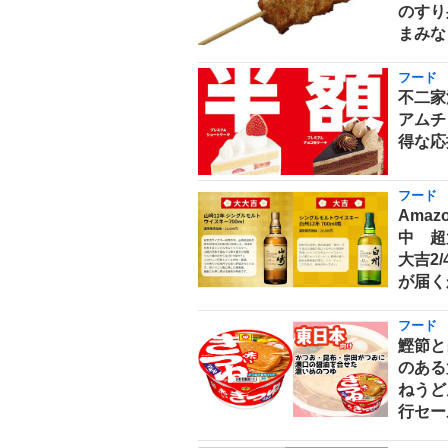
のすり
まみな
フード
不二家
アムチ
得な応
フード
Ama
中 超
大吉2
が届く
フード
鰹節と
のある
ねうどん
行セー