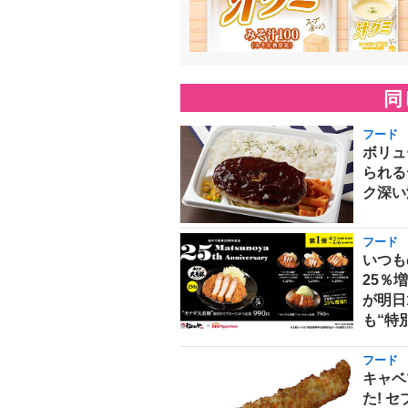
同
フード
ボリュ
られる
ク深い
フード
いつも
25％
が明日
も“特
フード
キャベ
た! 