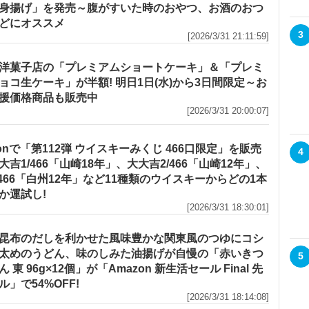
身揚げ」を発売～腹がすいた時のおやつ、お酒のおつ
どにオススメ
3
[2026/3/31 21:11:59]
洋菓子店の「プレミアムショートケーキ」＆「プレミ
ョコ生ケーキ」が半額! 明日1日(水)から3日間限定～お
援価格商品も販売中
[2026/3/31 20:00:07]
zonで「第112弾 ウイスキーみくじ 466口限定」を販売
4
大吉1/466「山崎18年」、大大吉2/466「山崎12年」、
/466「白州12年」など11種類のウイスキーからどの1本
か運試し!
[2026/3/31 18:30:01]
昆布のだしを利かせた風味豊かな関東風のつゆにコシ
太めのうどん、味のしみた油揚げが自慢の「赤いきつ
5
 東 96g×12個」が「Amazon 新生活セール Final 先
ル」で54%OFF!
[2026/3/31 18:14:08]