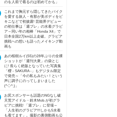
のを人前で着るのは初めてかも」
これまで胸元すら隠してきたバイク
を愛する旅人・有那が美ボディをビ
キニなどで初披露! 芸能界デビュー
の初仕事は「週プレ」の水着グラビ
ア～同い年の相棒「Honda X4」で
日本全国2万km以上走破。グラビア
挑戦への想いも語ったメイキング動
画も
あの桜樹ルイ(55)の28年ぶりの全裸
ショットが「週刊大衆」の袋とじ
に! 長らく絶版となっていた写真集
「櫻 - SAKURA -」もデジタル限定
で発売～「今の私もみたい！という
声に調子にのってしまいました
(^◇^;)」
お尻スポンサーも話題のNGなし破
天荒アイドル・鈴木Mob.が初グラ
ビアに挑戦! 「週プレ」に登場～
「人生初のグラビア!!!しかも5水着
も着てます」。撮影の裏側動画も公