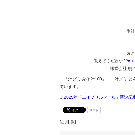
「果汁
気に
教えてください??
#
— 株式会社 明治 / 
「汁グミ みそ汁100」、「汁グミ と
ています。
※
2025年「エイプリルフール」関連記
リスト
[古川 敦]