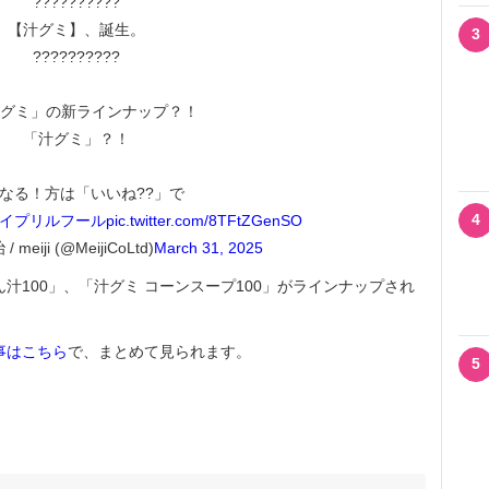
??????????
【汁グミ】、誕生。
3
??????????
グミ」の新ラインナップ？！
「汁グミ」？！
なる！方は「いいね??」で
4
エイプリルフール
pic.twitter.com/8TFtZGenSO
meiji (@MeijiCoLtd)
March 31, 2025
ん汁100」、「汁グミ コーンスープ100」がラインナップされ
事はこちら
で、まとめて見られます。
5