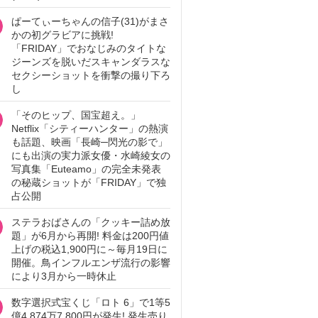
ぱーてぃーちゃんの信子(31)がまさ
かの初グラビアに挑戦!
「FRIDAY」でおなじみのタイトな
ジーンズを脱いだスキャンダラスな
セクシーショットを衝撃の撮り下ろ
し
「そのヒップ、国宝超え。」
Netflix「シティーハンター」の熱演
も話題、映画「長崎─閃光の影で」
にも出演の実力派女優・水崎綾女の
写真集「Euteamo」の完全未発表
の秘蔵ショットが「FRIDAY」で独
占公開
ステラおばさんの「クッキー詰め放
題」が6月から再開! 料金は200円値
上げの税込1,900円に～毎月19日に
開催。鳥インフルエンザ流行の影響
により3月から一時休止
数字選択式宝くじ「ロト 6」で1等5
億4,874万7,800円が発生! 発生売り