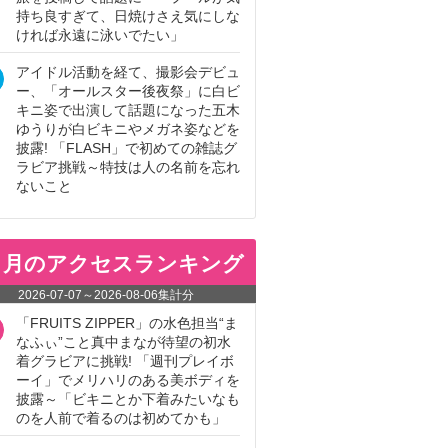
持ち良すぎて、日焼けさえ気にしな
ければ永遠に泳いでたい」
アイドル活動を経て、撮影会デビュ
ー、「オールスター後夜祭」に白ビ
キニ姿で出演して話題になった五木
ゆうりが白ビキニやメガネ姿などを
披露! 「FLASH」で初めての雑誌グ
ラビア挑戦～特技は人の名前を忘れ
ないこと
ヵ月のアクセスランキング
2026-07-07
～
2026-08-06
集計分
「FRUITS ZIPPER」の水色担当“ま
なふぃ”こと真中まなが待望の初水
着グラビアに挑戦! 「週刊プレイボ
ーイ」でメリハリのある美ボディを
披露～「ビキニとか下着みたいなも
のを人前で着るのは初めてかも」