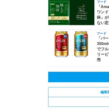
フード
「Am
ワンド
杯」が
ない定
フード
「パー
350m
でフル
リービ
売
編集