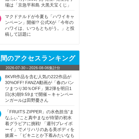
場は「京急平和島 大黒天宝くじ」
マクドナルドが今夏も「ハワイキャ
ンペーン」開催!? 公式Xが「今年の
ハワイは、いつもとちがう。」と投
稿して話題に
週間のアクセスランキング
2026-07-30
～
2026-08-06
集計分
8KVR作品を含む人気の222作品が
30%OFF! FANZA動画が「春のパン
ツまつり30％OFF」第2弾を明日1
日(水)朝9:59まで開催～キャンペー
ンガールは田野憂さん
「FRUITS ZIPPER」の水色担当“ま
なふぃ”こと真中まなが待望の初水
着グラビアに挑戦! 「週刊プレイボ
ーイ」でメリハリのある美ボディを
披露～「ビキニとか下着みたいなも