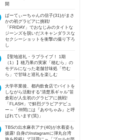
開
ぱーてぃーちゃんの信子(31)がまさ
かの初グラビアに挑戦!
「FRIDAY」でおなじみのタイトな
ジーンズを脱いだスキャンダラスな
セクシーショットを衝撃の撮り下ろ
し
【聖地巡礼・ラブライブ！ 1期
（1）】穂乃果の実家「穂むら」の
モデルになった老舗甘味処「竹む
ら」で甘味と巡礼を楽しむ
大学卒業後、都内飲食店でバイトを
しながら活動する“清楚系ギャル”笹
倉彩が人生初のグラビアに挑戦!
「FLASH」で鮮烈グラビアデビュ
ー～「仲間には『あやちゃみ』と呼
ばれています(笑)」
TBSの出水麻衣アナ(40)が水着姿も
披露! 自身のInstagramに弾丸台湾
旅を投稿して話題に～「プールが気