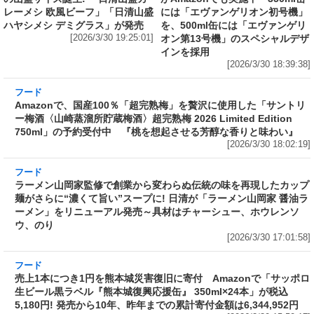
レーメシ 欧風ビーフ」「日清山盛
には「エヴァンゲリオン初号機」
ハヤシメシ デミグラス」が発売
を、500ml缶には「エヴァンゲリ
[2026/3/30 19:25:01]
オン第13号機」のスペシャルデザ
インを採用
[2026/3/30 18:39:38]
フード
Amazonで、国産100％「超完熟梅」を贅沢に使
用した「サントリー梅酒〈山崎蒸溜所貯蔵梅
酒〉超完熟梅 2026 Limited Edition 750ml」の
予約受付中 『桃を想起させる芳醇な香りと味
わい』
[2026/3/30 18:02:19]
フード
ラーメン山岡家監修で創業から変わらぬ伝統の
味を再現したカップ麺がさらに“濃くて旨い”ス
ープに! 日清が「ラーメン山岡家 醤油ラーメ
ン」をリニューアル発売～具材はチャーシュ
ー、ホウレンソウ、のり
[2026/3/30 17:01:58]
フード