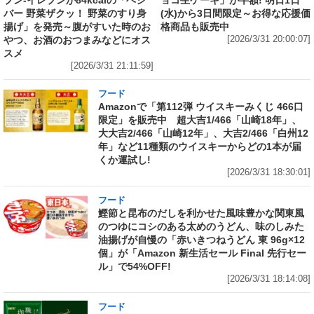
ブン‐イレブンが84kcalの「ベジ
ョコ生ケーキ」が半額! 明日1日
バー 野菜ザクッ！ 野菜のすり身
(水)から3日間限定～お得な応援価
揚げ」を発売～腹がすいた時のお
格商品も販売中
やつ、お酒のおつまみなどにオス
[2026/3/31 20:00:07]
スメ
[2026/3/31 21:11:59]
フード
Amazonで「第112弾 ウイスキーみくじ 466口
限定」を販売中 超大吉1/466「山崎18年」、
大大吉2/466「山崎12年」、大吉2/466「白州12
年」など11種類のウイスキーからどの1本が届
くか運試し!
[2026/3/31 18:30:01]
フード
鰹節と昆布のだしを利かせた風味豊かな関東風
のつゆにコシのある太めのうどん、味のしみた
油揚げが自慢の「赤いきつねうどん 東 96g×12
個」が「Amazon 新生活セール Final 先行セー
ル」で54%OFF!
[2026/3/31 18:14:08]
フード