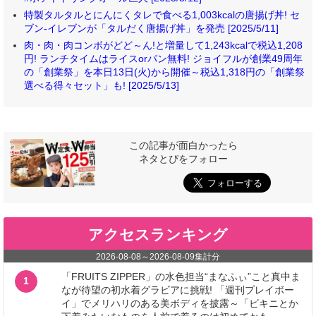
特製タルタルとにんにくタレで食べる1,003kcalの唐揚げ丼! セ
ブン‐イレブンが「タルだく唐揚げ丼」を発売 [2025/5/11]
肉・肉・肉コンボがどど～ん!と増量して1,243kcalで税込1,208
円! ランチタイムはライスorパン無料! ジョイフルが創業49周年
の「創業祭」を本日13日(火)から開催～税込1,318円の「創業祭
選べる得々セット」も! [2025/5/13]
この記事が面白かったら
ネタとぴをフォロー
アクセスランキング
2026-08-08
～
2026-08-09
集計分
「FRUITS ZIPPER」の水色担当“まなふぃ”こと真中ま
1
なが待望の初水着グラビアに挑戦! 「週刊プレイボー
イ」でメリハリのある美ボディを披露～「ビキニとか