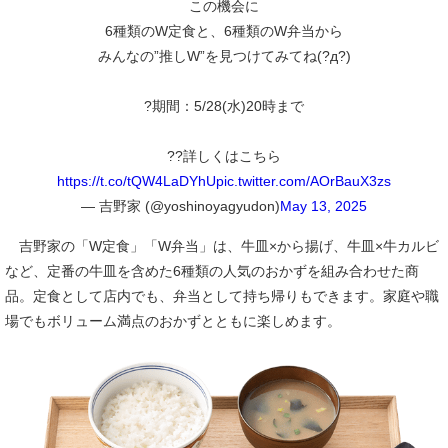
この機会に
6種類のW定食と、6種類のW弁当から
みんなの”推しW”を見つけてみてね(?д?)
?期間：5/28(水)20時まで
??詳しくはこちら
https://t.co/tQW4LaDYhU
pic.twitter.com/AOrBauX3zs
— 吉野家 (@yoshinoyagyudon)
May 13, 2025
吉野家の「W定食」「W弁当」は、牛皿×から揚げ、牛皿×牛カルビ
など、定番の牛皿を含めた6種類の人気のおかずを組み合わせた商
品。定食として店内でも、弁当として持ち帰りもできます。家庭や職
場でもボリューム満点のおかずとともに楽しめます。