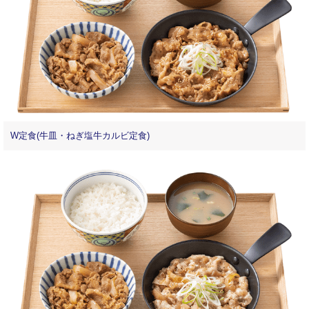
W定食(牛皿・ねぎ塩牛カルビ定食)