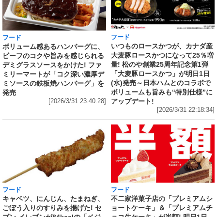
フード
フード
いつものロースかつが、カナダ産
ボリューム感あるハンバーグに、
大麦豚ロースかつになって25％増
ビーフのコクや旨みを感じられる
量! 松のや創業25周年記念第1弾
デミグラスソースをかけた! ファ
「大麦豚ロースかつ」が明日1日
ミリーマートが「コク深い濃厚デ
(水)発売～日本ハムとのコラボで
ミソースの鉄板焼ハンバーグ」を
ボリュームも旨みも“特別仕様”に
発売
アップデート!
[2026/3/31 23:40:28]
[2026/3/31 22:18:34]
フード
フード
キャベツ、にんじん、たまねぎ、
不二家洋菓子店の「プレミアムシ
ごぼう入りのすりみを揚げた! セ
ョートケーキ」＆「プレミアムチ