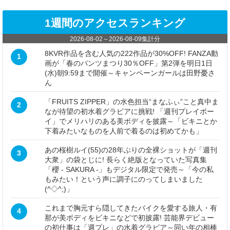
1週間のアクセスランキング
2026-08-02
～
2026-08-09
集計分
8KVR作品を含む人気の222作品が30%OFF! FANZA動
1
画が「春のパンツまつり30％OFF」第2弾を明日1日
(水)朝9:59まで開催～キャンペーンガールは田野憂さ
ん
「FRUITS ZIPPER」の水色担当“まなふぃ”こと真中ま
2
なが待望の初水着グラビアに挑戦! 「週刊プレイボー
イ」でメリハリのある美ボディを披露～「ビキニとか
下着みたいなものを人前で着るのは初めてかも」
あの桜樹ルイ(55)の28年ぶりの全裸ショットが「週刊
3
大衆」の袋とじに! 長らく絶版となっていた写真集
「櫻 - SAKURA -」もデジタル限定で発売～「今の私
もみたい！という声に調子にのってしまいました
(^◇^;)」
これまで胸元すら隠してきたバイクを愛する旅人・有
4
那が美ボディをビキニなどで初披露! 芸能界デビュー
の初仕事は「週プレ」の水着グラビア～同い年の相棒