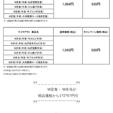
??＿＿＿＿＿＿＿＿＿＿＿??
W定食・ W弁当が
税込価格から1?2?5?円引
??￣￣￣￣￣￣￣￣￣￣￣??