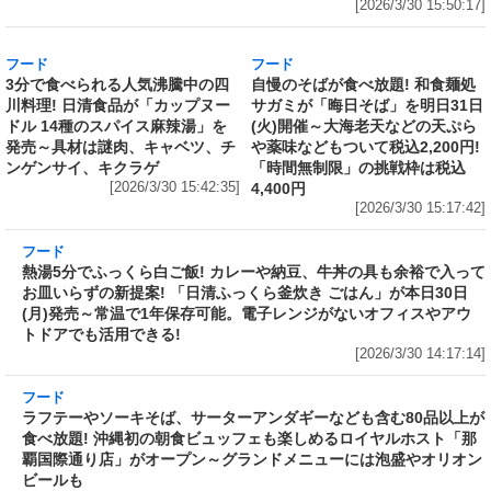
売上1本につき1円を熊本城災害復旧に寄付
Amazonで「サッポロ生ビール黒ラベル『熊本
城復興応援缶』 350ml×24本」が税込5,180円!
発売から10年、昨年までの累計寄付金額は
6,344,952円
[2026/3/30 15:50:17]
フード
フード
3分で食べられる人気沸騰中の四
自慢のそばが食べ放題! 和食麺処
川料理! 日清食品が「カップヌー
サガミが「晦日そば」を明日31日
ドル 14種のスパイス麻辣湯」を
(火)開催～大海老天などの天ぷら
発売～具材は謎肉、キャベツ、チ
や薬味などもついて税込2,200円!
ンゲンサイ、キクラゲ
「時間無制限」の挑戦枠は税込
[2026/3/30 15:42:35]
4,400円
[2026/3/30 15:17:42]
フード