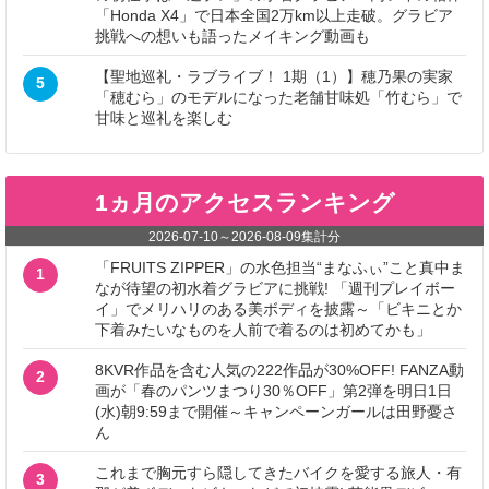
「Honda X4」で日本全国2万km以上走破。グラビア
挑戦への想いも語ったメイキング動画も
【聖地巡礼・ラブライブ！ 1期（1）】穂乃果の実家
5
「穂むら」のモデルになった老舗甘味処「竹むら」で
甘味と巡礼を楽しむ
1ヵ月のアクセスランキング
2026-07-10
～
2026-08-09
集計分
「FRUITS ZIPPER」の水色担当“まなふぃ”こと真中ま
1
なが待望の初水着グラビアに挑戦! 「週刊プレイボー
イ」でメリハリのある美ボディを披露～「ビキニとか
下着みたいなものを人前で着るのは初めてかも」
8KVR作品を含む人気の222作品が30%OFF! FANZA動
2
画が「春のパンツまつり30％OFF」第2弾を明日1日
(水)朝9:59まで開催～キャンペーンガールは田野憂さ
ん
これまで胸元すら隠してきたバイクを愛する旅人・有
3