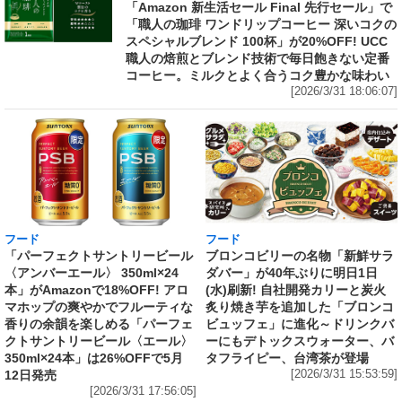
「Amazon 新生活セール Final 先行セール」で
「職人の珈琲 ワンドリップコーヒー 深いコクの
スペシャルブレンド 100杯」が20%OFF! UCC
職人の焙煎とブレンド技術で毎日飽きない定番
コーヒー。ミルクとよく合うコク豊かな味わい
[2026/3/31 18:06:07]
フード
フード
「パーフェクトサントリービール
ブロンコビリーの名物「新鮮サラ
〈アンバーエール〉 350ml×24
ダバー」が40年ぶりに明日1日
本」がAmazonで18%OFF! アロ
(水)刷新! 自社開発カリーと炭火
マホップの爽やかでフルーティな
炙り焼き芋を追加した「ブロンコ
香りの余韻を楽しめる「パーフェ
ビュッフェ」に進化～ドリンクバ
クトサントリービール〈エール〉
ーにもデトックスウォーター、バ
350ml×24本」は26%OFFで5月
タフライピー、台湾茶が登場
12日発売
[2026/3/31 15:53:59]
[2026/3/31 17:56:05]