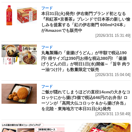
フード
本日31日(火)発売! 伊右衛門ブランド初となる
『和紅茶×京番茶』ブレンドで日本茶の新しい愉
しみを提案する「紅の伊右衛門 600ml×24本」
がAmazonでも販売中
[2026/3/31 15:31:49]
フード
丸亀製麺の「釜揚げうどん」が半額で税込190
円! 得サイズは390円お得な税込380円! 「釜揚
げうどんの日」が明日1日(水)開催～「旨辛 肉ラ
ー油つけ汁」も数量限定で販売
[2026/3/31 15:04:04]
フード
ご飯が隠れてしまうほどの直径14cmの大きなコ
ロッケにから揚げ3個で税込646円のお弁当! ロ
ーソンが「高岡大仏コロッケ＆から揚げ弁当」
を北陸・東海地方で本日31日(火)発売
[2026/3/31 13:58:49]