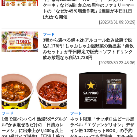
ケーキ」など6品! 創立45周年のファミリーマー
トの「なぜか45％増量作戦」2週目が本日31日
(火)から開催
[2026/3/31 09:30:29]
フード
3種から選べる鍋＋2hアルコール飲み放題で税
込2,178円! しゃぶしゃぶ温野菜の新提案「鍋飲
みセット」が平日限定で販売～ソフトドリンク
飲み放題なら税込1,738円
[2026/3/30 23:45:36]
フード
フード
1個で腹パンパン! 熱湯5分“グルグ
ネット限定「サッポロ生ビール黒
ル”かき混ぜるだけの「日清カレ
ラベル『エヴァンゲリオン』デザ
ーメシ」に出来上がり400g以上
イン缶 12本セットBOX」の予約
の山盛サイズ誕生! 「日清山盛カ
がAmazonでも実施中 350ml缶