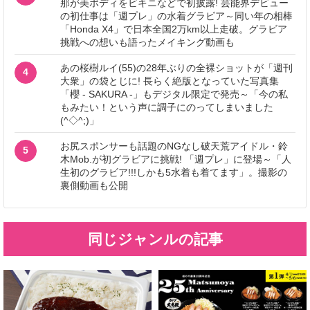
那が美ボディをビキニなどで初披露! 芸能界デビュー
の初仕事は「週プレ」の水着グラビア～同い年の相棒
「Honda X4」で日本全国2万km以上走破。グラビア
挑戦への想いも語ったメイキング動画も
あの桜樹ルイ(55)の28年ぶりの全裸ショットが「週刊
4
大衆」の袋とじに! 長らく絶版となっていた写真集
「櫻 - SAKURA -」もデジタル限定で発売～「今の私
もみたい！という声に調子にのってしまいました
(^◇^;)」
お尻スポンサーも話題のNGなし破天荒アイドル・鈴
5
木Mob.が初グラビアに挑戦! 「週プレ」に登場～「人
生初のグラビア!!!しかも5水着も着てます」。撮影の
裏側動画も公開
同じジャンルの記事