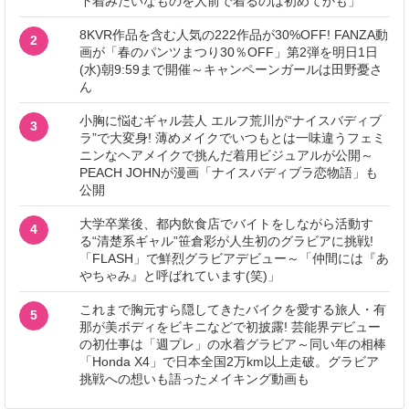
下着みたいなものを人前で着るのは初めてかも」
8KVR作品を含む人気の222作品が30%OFF! FANZA動
2
画が「春のパンツまつり30％OFF」第2弾を明日1日
(水)朝9:59まで開催～キャンペーンガールは田野憂さ
ん
小胸に悩むギャル芸人 エルフ荒川が“ナイスバディブ
3
ラ”で大変身! 薄めメイクでいつもとは一味違うフェミ
ニンなヘアメイクで挑んだ着用ビジュアルが公開～
PEACH JOHNが漫画「ナイスバディブラ恋物語」も
公開
大学卒業後、都内飲食店でバイトをしながら活動す
4
る“清楚系ギャル”笹倉彩が人生初のグラビアに挑戦!
「FLASH」で鮮烈グラビアデビュー～「仲間には『あ
やちゃみ』と呼ばれています(笑)」
これまで胸元すら隠してきたバイクを愛する旅人・有
5
那が美ボディをビキニなどで初披露! 芸能界デビュー
の初仕事は「週プレ」の水着グラビア～同い年の相棒
「Honda X4」で日本全国2万km以上走破。グラビア
挑戦への想いも語ったメイキング動画も