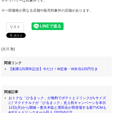
※デリバリーは対象外です。
※一部価格が異なる店舗や販売対象外の店舗があります。
リスト
[古川 敦]
関連リンク
【創業125周年記念】今だけ！W定食・W弁当125円引き
関連記事
おトクな「ひるまック」が無料でポテトとドリンクがLサイズ
に! マクドナルドが「ひるまック」史上初キャンペーンを本日
12日(月)から開催～妻夫木聡と濱田岳が再登場する新TVCMも
#ポテトドリンクオール巨人 [2025/5/12]