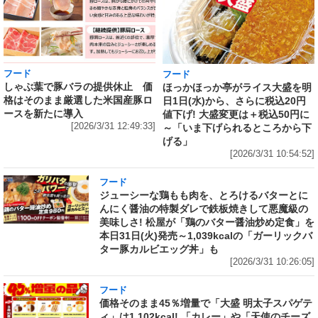
フード
フード
しゃぶ葉で豚バラの提供休止 価
ほっかほっか亭がライス大盛を明
格はそのまま厳選した米国産豚ロ
日1日(水)から、さらに税込20円
ースを新たに導入
値下げ! 大盛変更は＋税込50円に
[2026/3/31 12:49:33]
～「いま下げられるところから下
げる」
[2026/3/31 10:54:52]
フード
ジューシーな鶏もも肉を、とろけるバターとに
んにく醤油の特製ダレで鉄板焼きして悪魔級の
美味しさ! 松屋が「鶏のバター醤油炒め定食」を
本日31日(火)発売～1,039kcalの「ガーリックバ
ター豚カルビエッグ丼」も
[2026/3/31 10:26:05]
フード
価格そのまま45％増量で「大盛 明太子スパゲテ
ィ」は1,102kcal! 「カレー」や「天使のチーズ