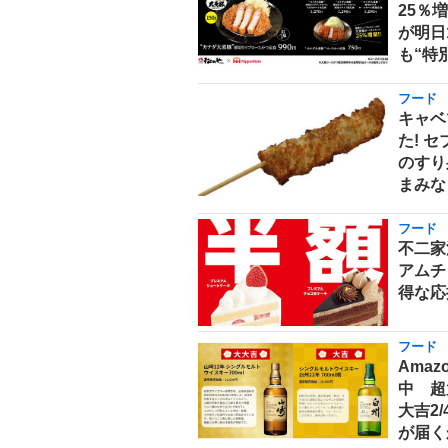
25％
が明日
も“特
フード
キャベ
た! 
のすり
まみな
フード
不二家
アムチ
得な応
フード
Ama
中 超
大吉2
が届く