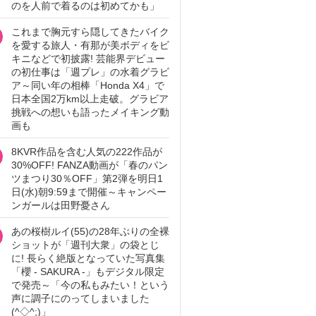
のを人前で着るのは初めてかも」
これまで胸元すら隠してきたバイク
を愛する旅人・有那が美ボディをビ
キニなどで初披露! 芸能界デビュー
の初仕事は「週プレ」の水着グラビ
ア～同い年の相棒「Honda X4」で
日本全国2万km以上走破。グラビア
挑戦への想いも語ったメイキング動
画も
8KVR作品を含む人気の222作品が
30%OFF! FANZA動画が「春のパン
ツまつり30％OFF」第2弾を明日1
日(水)朝9:59まで開催～キャンペー
ンガールは田野憂さん
あの桜樹ルイ(55)の28年ぶりの全裸
ショットが「週刊大衆」の袋とじ
に! 長らく絶版となっていた写真集
「櫻 - SAKURA -」もデジタル限定
で発売～「今の私もみたい！という
声に調子にのってしまいました
(^◇^;)」