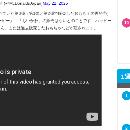
@McDonaldsJapan)
May 22, 2025
されていた第3弾（第1弾と第2弾で販売したおもちゃの再発売）
ービー」、「ちいかわ」の販売はないとのことです。ハッピー
10
かん」または過去販売したおもちゃなどが渡されます。
1
1
2