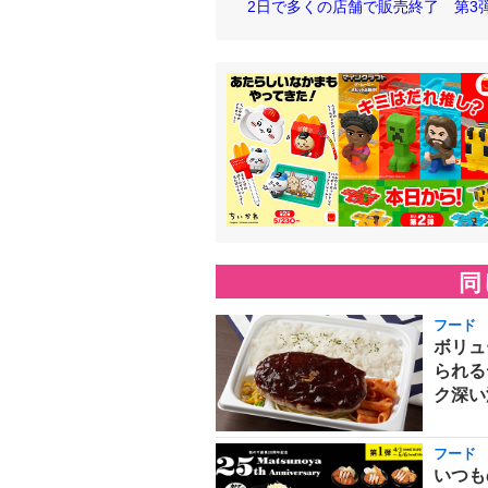
2日で多くの店舗で販売終了 第3弾での
同
フード
ボリュ
られる
ク深い
フード
いつも