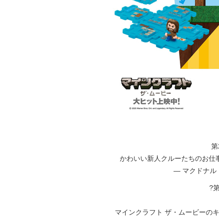
第
かわいい新人クルーたちのお仕
— マクドナルド (
?
マインクラフト ザ・ムービーの