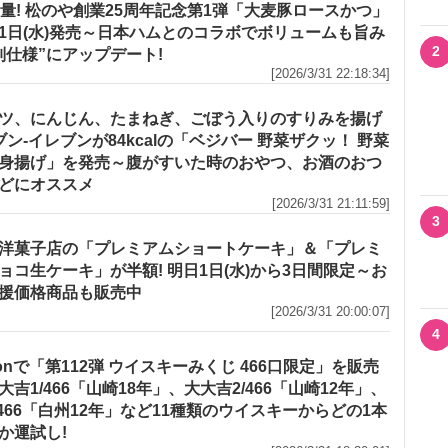
増量! 松のや創業25周年記念第1弾「大麦豚ロースかつ」
1日(水)発売～日本ハムとのコラボでボリュームも旨み
2
別仕様”にアップデート!
[2026/3/31 22:18:34]
ツ、にんじん、たまねぎ、ごぼう入りのすりみを揚げ
セブン‐イレブンが84kcalの「ベジバー 野菜ザクッ！ 野菜
身揚げ」を発売～腹がすいた時のおやつ、お酒のおつ
どにオススメ
[2026/3/31 21:11:59]
3
洋菓子店の「プレミアムショートケーキ」＆「プレミ
ョコ生ケーキ」が半額! 明日1日(水)から3日間限定～お
援価格商品も販売中
[2026/3/31 20:00:07]
4
zonで「第112弾 ウイスキーみくじ 466口限定」を販売
大吉1/466「山崎18年」、大大吉2/466「山崎12年」、
/466「白州12年」など11種類のウイスキーからどの1本
か運試し!