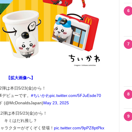
6
7
【拡大画像へ】
2弾は本日5/23(金)から！
8
事デビューです。
#ちいかわ
pic.twitter.com/5FJuEsde70
@McDonaldsJapan)
May 23, 2025
第2弾は本日5/23(金)から！
9
キミはだれ推し？
キャラクターがぞくぞく登場！
pic.twitter.com/9pPZ8ptPkx