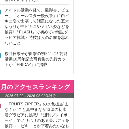
アイドル活動を経て、撮影会デビュ
ー、「オールスター後夜祭」に白ビ
キニ姿で出演して話題になった五木
ゆうりが白ビキニやメガネ姿などを
披露! 「FLASH」で初めての雑誌グ
ラビア挑戦～特技は人の名前を忘れ
ないこと
桜井日奈子が衝撃の初ビキニ! 芸能
活動10周年記念写真集の先行カッ
トが「FRIDAY」に掲載
ヵ月のアクセスランキング
2026-07-09
～
2026-08-08
集計分
「FRUITS ZIPPER」の水色担当“ま
なふぃ”こと真中まなが待望の初水
着グラビアに挑戦! 「週刊プレイボ
ーイ」でメリハリのある美ボディを
披露～「ビキニとか下着みたいなも