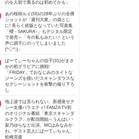
のを人前で着るのは初めてかも」
あの桜樹ルイ(55)の28年ぶりの全裸
ショットが「週刊大衆」の袋とじ
に! 長らく絶版となっていた写真集
「櫻 - SAKURA -」もデジタル限定
で発売～「今の私もみたい！という
声に調子にのってしまいました
(^◇^;)」
ぱーてぃーちゃんの信子(31)がまさ
かの初グラビアに挑戦!
「FRIDAY」でおなじみのタイトな
ジーンズを脱いだスキャンダラスな
セクシーショットを衝撃の撮り下ろ
し
地上波では見られない、新感覚セク
シー女優バラエティ! FANZA TV初
のオリジナル番組「東京スキャンダ
ルクラブ」が配信開始～うんぱい・
架乃ゆらなど出演。MCはみなみか
わ、ゲスト芸人にぱーてぃちゃん、
松崎克俊