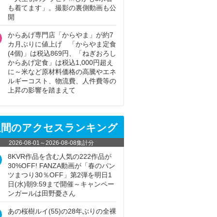
も着てます」。撮影の裏側動画も公
開
からあげ専門店「からやま」が約7
カ月ぶりに値上げ 「からやま定食
(4個)」は税込869円、「ねぎおろし
からあげ定食」は税込1,000円超え
に～米など原材料価格の高騰やエネ
ルギーコスト、物流費、人件費等の
上昇の影響を踏まえて
週間のアクセスランキング
2026-08-01
～
2026-08-08
集計分
8KVR作品を含む人気の222作品が
30%OFF! FANZA動画が「春のパン
ツまつり30％OFF」第2弾を明日1
日(水)朝9:59まで開催～キャンペー
ンガールは田野憂さん
あの桜樹ルイ(55)の28年ぶりの全裸