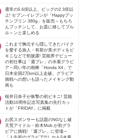
通常の5.6倍以上、ビッグの2.3倍以
上! セブン‐イレブンが「Happyプッ
チンプリン 380g」を販売～もちろ
んプッチンして、お皿に移してプル
ル～ンと楽しめる
これまで胸元すら隠してきたバイク
を愛する旅人・有那が美ボディをビ
キニなどで初披露! 芸能界デビュー
の初仕事は「週プレ」の水着グラビ
ア～同い年の相棒「Honda X4」で
日本全国2万km以上走破。グラビア
挑戦への想いも語ったメイキング動
画も
桜井日奈子が衝撃の初ビキニ! 芸能
活動10周年記念写真集の先行カッ
トが「FRIDAY」に掲載
お尻スポンサーも話題のNGなし破
天荒アイドル・鈴木Mob.が初グラ
ビアに挑戦! 「週プレ」に登場～
「人生初のグラビア!!!しかも5水着