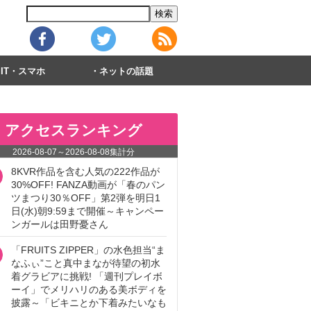
IT・スマホ
ネットの話題
アクセスランキング
2026-08-07
～
2026-08-08
集計分
8KVR作品を含む人気の222作品が
30%OFF! FANZA動画が「春のパン
ツまつり30％OFF」第2弾を明日1
日(水)朝9:59まで開催～キャンペー
ンガールは田野憂さん
「FRUITS ZIPPER」の水色担当“ま
なふぃ”こと真中まなが待望の初水
着グラビアに挑戦! 「週刊プレイボ
ーイ」でメリハリのある美ボディを
披露～「ビキニとか下着みたいなも