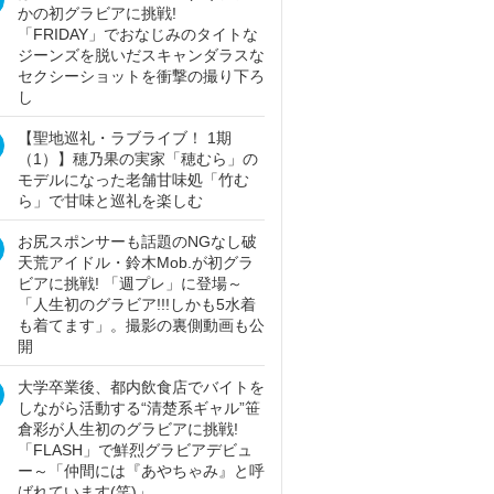
かの初グラビアに挑戦!
「FRIDAY」でおなじみのタイトな
ジーンズを脱いだスキャンダラスな
セクシーショットを衝撃の撮り下ろ
し
【聖地巡礼・ラブライブ！ 1期
（1）】穂乃果の実家「穂むら」の
モデルになった老舗甘味処「竹む
ら」で甘味と巡礼を楽しむ
お尻スポンサーも話題のNGなし破
天荒アイドル・鈴木Mob.が初グラ
ビアに挑戦! 「週プレ」に登場～
「人生初のグラビア!!!しかも5水着
も着てます」。撮影の裏側動画も公
開
大学卒業後、都内飲食店でバイトを
しながら活動する“清楚系ギャル”笹
倉彩が人生初のグラビアに挑戦!
「FLASH」で鮮烈グラビアデビュ
ー～「仲間には『あやちゃみ』と呼
ばれています(笑)」