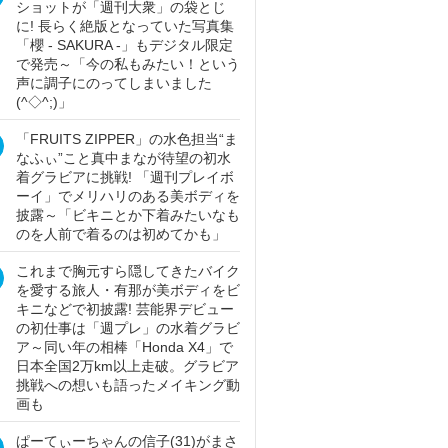
ショットが「週刊大衆」の袋とじ
に! 長らく絶版となっていた写真集
「櫻 - SAKURA -」もデジタル限定
で発売～「今の私もみたい！という
声に調子にのってしまいました
(^◇^;)」
「FRUITS ZIPPER」の水色担当“ま
なふぃ”こと真中まなが待望の初水
着グラビアに挑戦! 「週刊プレイボ
ーイ」でメリハリのある美ボディを
披露～「ビキニとか下着みたいなも
のを人前で着るのは初めてかも」
これまで胸元すら隠してきたバイク
を愛する旅人・有那が美ボディをビ
キニなどで初披露! 芸能界デビュー
の初仕事は「週プレ」の水着グラビ
ア～同い年の相棒「Honda X4」で
日本全国2万km以上走破。グラビア
挑戦への想いも語ったメイキング動
画も
ぱーてぃーちゃんの信子(31)がまさ