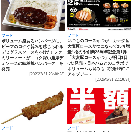
フード
フード
いつものロースかつが、カナダ産
ボリューム感あるハンバーグに、
大麦豚ロースかつになって25％増
ビーフのコクや旨みを感じられる
量! 松のや創業25周年記念第1弾
デミグラスソースをかけた! ファ
「大麦豚ロースかつ」が明日1日
ミリーマートが「コク深い濃厚デ
(水)発売～日本ハムとのコラボで
ミソースの鉄板焼ハンバーグ」を
ボリュームも旨みも“特別仕様”に
発売
アップデート!
[2026/3/31 23:40:28]
[2026/3/31 22:18:34]
フード
フード