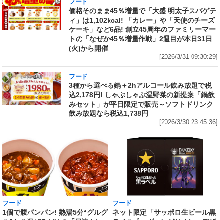
フード
価格そのまま45％増量で「大盛 明太子スパゲテ
ィ」は1,102kcal! 「カレー」や「天使のチーズ
ケーキ」など6品! 創立45周年のファミリーマー
トの「なぜか45％増量作戦」2週目が本日31日
(火)から開催
[2026/3/31 09:30:29]
フード
3種から選べる鍋＋2hアルコール飲み放題で税
込2,178円! しゃぶしゃぶ温野菜の新提案「鍋飲
みセット」が平日限定で販売～ソフトドリンク
飲み放題なら税込1,738円
[2026/3/30 23:45:36]
フード
フード
1個で腹パンパン! 熱湯5分“グルグ
ネット限定「サッポロ生ビール黒