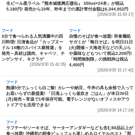
フード
売上1本につき1円を熊本城災害復旧に寄付
Amazonで「サッポロ生ビール黒ラベル『熊本
城復興応援缶』 350ml×24本」が税込5,180円!
発売から10年、昨年までの累計寄付金額は
6,344,952円
[2026/3/30 15:50:17]
フード
フード
3分で食べられる人気沸騰中の四
自慢のそばが食べ放題! 和食麺処
川料理! 日清食品が「カップヌー
サガミが「晦日そば」を明日31日
ドル 14種のスパイス麻辣湯」を
(火)開催～大海老天などの天ぷら
発売～具材は謎肉、キャベツ、チ
や薬味などもついて税込2,200円!
ンゲンサイ、キクラゲ
「時間無制限」の挑戦枠は税込
[2026/3/30 15:42:35]
4,400円
[2026/3/30 15:17:42]