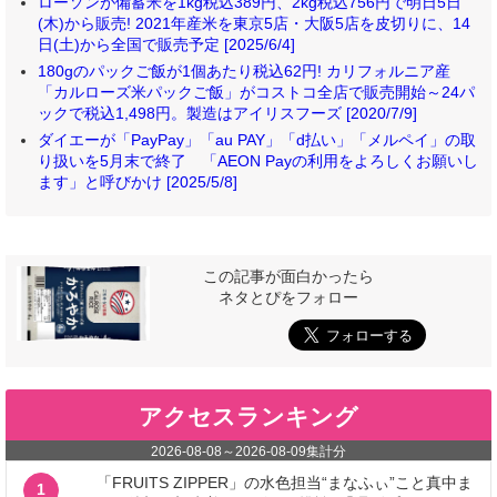
ローソンが備蓄米を1kg税込389円、2kg税込756円で明日5日
(木)から販売! 2021年産米を東京5店・大阪5店を皮切りに、14
日(土)から全国で販売予定 [2025/6/4]
180gのパックご飯が1個あたり税込62円! カリフォルニア産
「カルローズ米パックご飯」がコストコ全店で販売開始～24パ
ックで税込1,498円。製造はアイリスフーズ [2020/7/9]
ダイエーが「PayPay」「au PAY」「d払い」「メルペイ」の取
り扱いを5月末で終了 「AEON Payの利用をよろしくお願いし
ます」と呼びかけ [2025/5/8]
この記事が面白かったら
ネタとぴをフォロー
アクセスランキング
2026-08-08
～
2026-08-09
集計分
「FRUITS ZIPPER」の水色担当“まなふぃ”こと真中ま
1