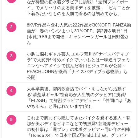
なが待望の初水着グラビアに挑戦! 「週刊プレイボー
イ」でメリハリのある美ボディを披露～「ビキニとか
下着みたいなものを人前で着るのは初めてかも」
8KVR作品を含む人気の222作品が30%OFF! FANZA動
2
画が「春のパンツまつり30％OFF」第2弾を明日1日
(水)朝9:59まで開催～キャンペーンガールは田野憂さ
ん
小胸に悩むギャル芸人 エルフ荒川が“ナイスバディブ
3
ラ”で大変身! 薄めメイクでいつもとは一味違うフェミ
ニンなヘアメイクで挑んだ着用ビジュアルが公開～
PEACH JOHNが漫画「ナイスバディブラ恋物語」も
公開
大学卒業後、都内飲食店でバイトをしながら活動す
4
る“清楚系ギャル”笹倉彩が人生初のグラビアに挑戦!
「FLASH」で鮮烈グラビアデビュー～「仲間には『あ
やちゃみ』と呼ばれています(笑)」
これまで胸元すら隠してきたバイクを愛する旅人・有
5
那が美ボディをビキニなどで初披露! 芸能界デビュー
の初仕事は「週プレ」の水着グラビア～同い年の相棒
「Honda X4」で日本全国2万km以上走破。グラビア