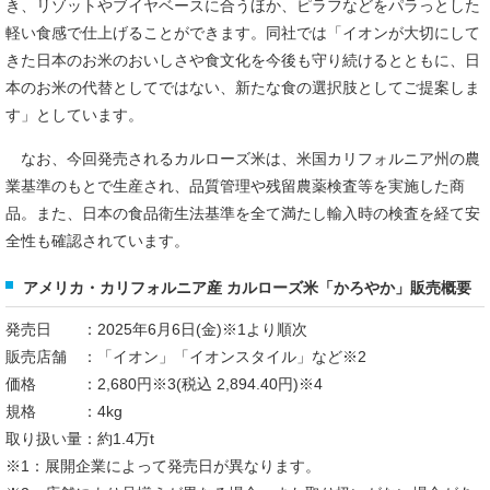
き、リゾットやブイヤベースに合うほか、ピラフなどをパラっとした
軽い食感で仕上げることができます。同社では「イオンが大切にして
きた日本のお米のおいしさや食文化を今後も守り続けるとともに、日
本のお米の代替としてではない、新たな食の選択肢としてご提案しま
す」としています。
なお、今回発売されるカルローズ米は、米国カリフォルニア州の農
業基準のもとで生産され、品質管理や残留農薬検査等を実施した商
品。また、日本の食品衛生法基準を全て満たし輸入時の検査を経て安
全性も確認されています。
アメリカ・カリフォルニア産 カルローズ米「かろやか」販売概要
発売日 ：2025年6月6日(金)※1より順次
販売店舗 ：「イオン」「イオンスタイル」など※2
価格 ：2,680円※3(税込 2,894.40円)※4
規格 ：4kg
取り扱い量：約1.4万t
※1：展開企業によって発売日が異なります。