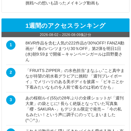
挑戦への想いも語ったメイキング動画も
1週間のアクセスランキング
2026-08-02
～
2026-08-09
集計分
8KVR作品を含む人気の222作品が30%OFF! FANZA動
1
画が「春のパンツまつり30％OFF」第2弾を明日1日
(水)朝9:59まで開催～キャンペーンガールは田野憂さ
ん
「FRUITS ZIPPER」の水色担当“まなふぃ”こと真中ま
2
なが待望の初水着グラビアに挑戦! 「週刊プレイボー
イ」でメリハリのある美ボディを披露～「ビキニとか
下着みたいなものを人前で着るのは初めてかも」
あの桜樹ルイ(55)の28年ぶりの全裸ショットが「週刊
3
大衆」の袋とじに! 長らく絶版となっていた写真集
「櫻 - SAKURA -」もデジタル限定で発売～「今の私
もみたい！という声に調子にのってしまいました
(^◇^;)」