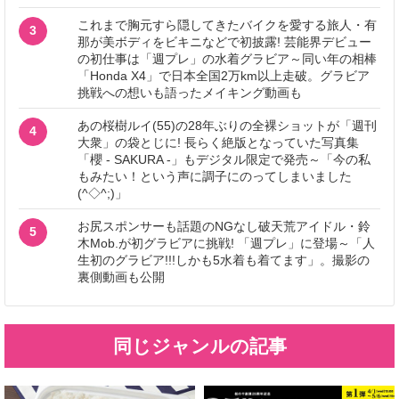
これまで胸元すら隠してきたバイクを愛する旅人・有
3
那が美ボディをビキニなどで初披露! 芸能界デビュー
の初仕事は「週プレ」の水着グラビア～同い年の相棒
「Honda X4」で日本全国2万km以上走破。グラビア
挑戦への想いも語ったメイキング動画も
あの桜樹ルイ(55)の28年ぶりの全裸ショットが「週刊
4
大衆」の袋とじに! 長らく絶版となっていた写真集
「櫻 - SAKURA -」もデジタル限定で発売～「今の私
もみたい！という声に調子にのってしまいました
(^◇^;)」
お尻スポンサーも話題のNGなし破天荒アイドル・鈴
5
木Mob.が初グラビアに挑戦! 「週プレ」に登場～「人
生初のグラビア!!!しかも5水着も着てます」。撮影の
裏側動画も公開
同じジャンルの記事