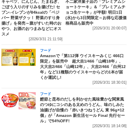
キャベツ、にんじん、たまねぎ、
不二家洋菓子店の「プレミアムシ
ごぼう入りのすりみを揚げた! セ
ョートケーキ」＆「プレミアムチ
ブン‐イレブンが84kcalの「ベジ
ョコ生ケーキ」が半額! 明日1日
バー 野菜ザクッ！ 野菜のすり身
(水)から3日間限定～お得な応援価
揚げ」を発売～腹がすいた時のお
格商品も販売中
やつ、お酒のおつまみなどにオス
[2026/3/31 20:00:07]
スメ
[2026/3/31 21:11:59]
フード
Amazonで「第112弾 ウイスキーみくじ 466口
限定」を販売中 超大吉1/466「山崎18年」、
大大吉2/466「山崎12年」、大吉2/466「白州12
年」など11種類のウイスキーからどの1本が届
くか運試し!
[2026/3/31 18:30:01]
フード
鰹節と昆布のだしを利かせた風味豊かな関東風
のつゆにコシのある太めのうどん、味のしみた
油揚げが自慢の「赤いきつねうどん 東 96g×12
個」が「Amazon 新生活セール Final 先行セー
ル」で54%OFF!
[2026/3/31 18:14:08]