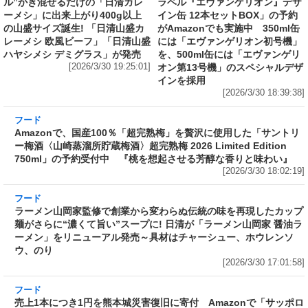
ル”かき混ぜるだけの「日清カレ
ラベル『エヴァンゲリオン』デザ
ーメシ」に出来上がり400g以上
イン缶 12本セットBOX」の予約
の山盛サイズ誕生! 「日清山盛カ
がAmazonでも実施中 350ml缶
レーメシ 欧風ビーフ」「日清山盛
には「エヴァンゲリオン初号機」
ハヤシメシ デミグラス」が発売
を、500ml缶には「エヴァンゲリ
[2026/3/30 19:25:01]
オン第13号機」のスペシャルデザ
インを採用
[2026/3/30 18:39:38]
フード
Amazonで、国産100％「超完熟梅」を贅沢に使
用した「サントリー梅酒〈山崎蒸溜所貯蔵梅
酒〉超完熟梅 2026 Limited Edition 750ml」の
予約受付中 『桃を想起させる芳醇な香りと味
わい』
[2026/3/30 18:02:19]
フード
ラーメン山岡家監修で創業から変わらぬ伝統の
味を再現したカップ麺がさらに“濃くて旨い”ス
ープに! 日清が「ラーメン山岡家 醤油ラーメ
ン」をリニューアル発売～具材はチャーシュ
ー、ホウレンソウ、のり
[2026/3/30 17:01:58]