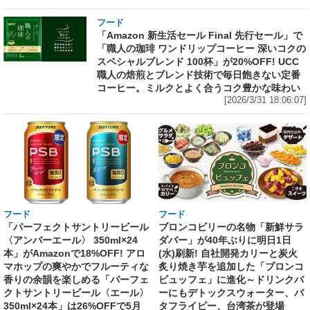
フード
「Amazon 新生活セール Final 先行セール」で
「職人の珈琲 ワンドリップコーヒー 深いコクの
スペシャルブレンド 100杯」が20%OFF! UCC
職人の焙煎とブレンド技術で毎日飽きない定番
コーヒー。ミルクとよく合うコク豊かな味わい
[2026/3/31 18:06:07]
フード
フード
「パーフェクトサントリービール
ブロンコビリーの名物「新鮮サラ
〈アンバーエール〉 350ml×24
ダバー」が40年ぶりに明日1日
本」がAmazonで18%OFF! アロ
(水)刷新! 自社開発カリーと炭火
マホップの爽やかでフルーティな
炙り焼き芋を追加した「ブロンコ
香りの余韻を楽しめる「パーフェ
ビュッフェ」に進化～ドリンクバ
クトサントリービール〈エール〉
ーにもデトックスウォーター、バ
350ml×24本」は26%OFFで5月
タフライピー、台湾茶が登場