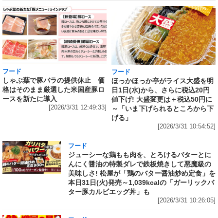
フード
フード
しゃぶ葉で豚バラの提供休止 価
ほっかほっか亭がライス大盛を明
格はそのまま厳選した米国産豚ロ
日1日(水)から、さらに税込20円
ースを新たに導入
値下げ! 大盛変更は＋税込50円に
[2026/3/31 12:49:33]
～「いま下げられるところから下
げる」
[2026/3/31 10:54:52]
フード
ジューシーな鶏もも肉を、とろけるバターとに
んにく醤油の特製ダレで鉄板焼きして悪魔級の
美味しさ! 松屋が「鶏のバター醤油炒め定食」を
本日31日(火)発売～1,039kcalの「ガーリックバ
ター豚カルビエッグ丼」も
[2026/3/31 10:26:05]