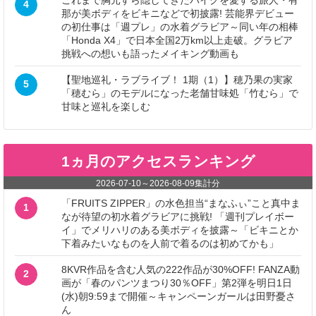
これまで胸元すら隠してきたバイクを愛する旅人・有
4
那が美ボディをビキニなどで初披露! 芸能界デビュー
の初仕事は「週プレ」の水着グラビア～同い年の相棒
「Honda X4」で日本全国2万km以上走破。グラビア
挑戦への想いも語ったメイキング動画も
【聖地巡礼・ラブライブ！ 1期（1）】穂乃果の実家
5
「穂むら」のモデルになった老舗甘味処「竹むら」で
甘味と巡礼を楽しむ
1ヵ月のアクセスランキング
2026-07-10
～
2026-08-09
集計分
「FRUITS ZIPPER」の水色担当“まなふぃ”こと真中ま
1
なが待望の初水着グラビアに挑戦! 「週刊プレイボー
イ」でメリハリのある美ボディを披露～「ビキニとか
下着みたいなものを人前で着るのは初めてかも」
8KVR作品を含む人気の222作品が30%OFF! FANZA動
2
画が「春のパンツまつり30％OFF」第2弾を明日1日
(水)朝9:59まで開催～キャンペーンガールは田野憂さ
ん