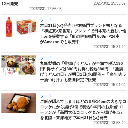
12日発売
[2026/3/31 15:53:59]
[2026/3/31 17:56:05]
フード
本日31日(火)発売! 伊右衛門ブランド初となる
『和紅茶×京番茶』ブレンドで日本茶の新しい愉
しみを提案する「紅の伊右衛門 600ml×24本」
がAmazonでも販売中
[2026/3/31 15:31:49]
フード
丸亀製麺の「釜揚げうどん」が半額で税込190
円! 得サイズは390円お得な税込380円! 「釜揚
げうどんの日」が明日1日(水)開催～「旨辛 肉ラ
ー油つけ汁」も数量限定で販売
[2026/3/31 15:04:04]
フード
ご飯が隠れてしまうほどの直径14cmの大きなコ
ロッケにから揚げ3個で税込646円のお弁当! ロ
ーソンが「高岡大仏コロッケ＆から揚げ弁当」
を北陸・東海地方で本日31日(火)発売
[2026/3/31 13:58:49]