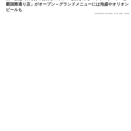
フード
熱湯5分でふっくら白ご飯! カレーや納豆、牛丼
の具も余裕で入ってお皿いらずの新提案! 「日清
ふっくら釜炊き ごはん」が本日30日(月)発売～
常温で1年保存可能。電子レンジがないオフィス
やアウトドアでも活用できる!
[2026/3/30 14:17:14]
フード
ラフテーやソーキそば、サーターアンダギーなども含む80品以上が
食べ放題! 沖縄初の朝食ビュッフェも楽しめるロイヤルホスト「那
覇国際通り店」がオープン～グランドメニューには泡盛やオリオン
ビールも
[2026/3/30 13:05:00]
フード
研究所で発見された50年前の「どん兵衛」レシピをもとに発売当時
の味を再現! 「日清のどん兵衛 きつねうどん クラシック(東/西)/天
ぷらそば クラシック」が本日30日(月)発売～「当時はこれがうまか
った(笑)」
[2026/3/30 12:09:20]