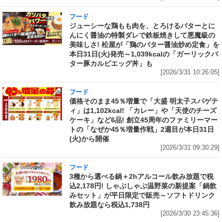
フード
ジューシーな鶏もも肉を、とろけるバターとに
んにく醤油の特製ダレで鉄板焼きして悪魔級の
美味しさ! 松屋が「鶏のバター醤油炒め定食」を
本日31日(火)発売～1,039kcalの「ガーリックバ
ター豚カルビエッグ丼」も
[2026/3/31 10:26:05]
フード
価格そのまま45％増量で「大盛 明太子スパゲテ
ィ」は1,102kcal! 「カレー」や「天使のチーズ
ケーキ」など6品! 創立45周年のファミリーマー
トの「なぜか45％増量作戦」2週目が本日31日
(火)から開催
[2026/3/31 09:30:29]
フード
3種から選べる鍋＋2hアルコール飲み放題で税
込2,178円! しゃぶしゃぶ温野菜の新提案「鍋飲
みセット」が平日限定で販売～ソフトドリンク
飲み放題なら税込1,738円
[2026/3/30 23:45:36]