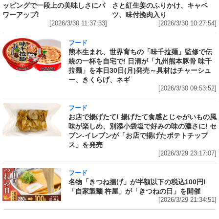
ッピングで一段上の美味しさにパ
さと紅生姜のふりかけ、キャベ
ワーアップ!
ツ、味付挽肉入り
[2026/3/30 11:37:33]
[2026/3/30 10:27:54]
フード
熊本生まれ、世界育ちの「味千拉麺」監修で伝
統の一杯を自宅で! 日清が「九州熊本豚骨 味千
拉麺」を本日30日(月)発売～具材はチャーシュ
ー、きくらげ、ネギ
[2026/3/30 09:53:52]
フード
お店で揚げたて! 揚げたて食感とじゃがいもの風
味が楽しめ、別添小袋塩で好みの味の濃さに! セ
ブン‐イレブンが「お店で揚げたポテトチップ
ス」を発売
[2026/3/29 23:17:07]
フード
名物「きつね揚げ」が半額以下の税込100円!
「自家製麺 杵屋」が「きつねの日」を開催
[2026/3/29 21:34:51]