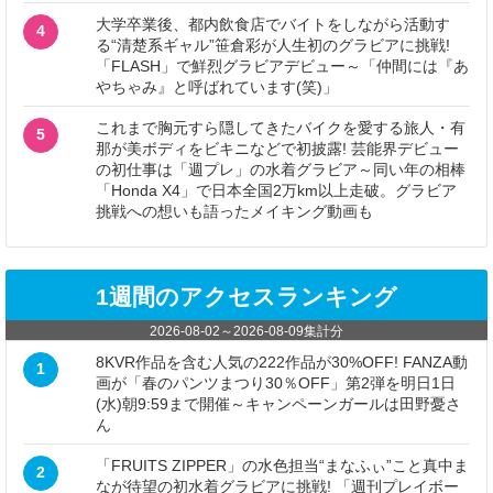
大学卒業後、都内飲食店でバイトをしながら活動す
4
る“清楚系ギャル”笹倉彩が人生初のグラビアに挑戦!
「FLASH」で鮮烈グラビアデビュー～「仲間には『あ
やちゃみ』と呼ばれています(笑)」
これまで胸元すら隠してきたバイクを愛する旅人・有
5
那が美ボディをビキニなどで初披露! 芸能界デビュー
の初仕事は「週プレ」の水着グラビア～同い年の相棒
「Honda X4」で日本全国2万km以上走破。グラビア
挑戦への想いも語ったメイキング動画も
1週間のアクセスランキング
2026-08-02
～
2026-08-09
集計分
8KVR作品を含む人気の222作品が30%OFF! FANZA動
1
画が「春のパンツまつり30％OFF」第2弾を明日1日
(水)朝9:59まで開催～キャンペーンガールは田野憂さ
ん
「FRUITS ZIPPER」の水色担当“まなふぃ”こと真中ま
2
なが待望の初水着グラビアに挑戦! 「週刊プレイボー