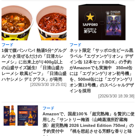
フード
フード
1個で腹パンパン! 熱湯5分“グルグ
ネット限定「サッポロ生ビール黒
ル”かき混ぜるだけの「日清カレ
ラベル『エヴァンゲリオン』デザ
ーメシ」に出来上がり400g以上
イン缶 12本セットBOX」の予約
の山盛サイズ誕生! 「日清山盛カ
がAmazonでも実施中 350ml缶
レーメシ 欧風ビーフ」「日清山盛
には「エヴァンゲリオン初号機」
ハヤシメシ デミグラス」が発売
を、500ml缶には「エヴァンゲリ
[2026/3/30 19:25:01]
オン第13号機」のスペシャルデザ
インを採用
[2026/3/30 18:39:38]
フード
Amazonで、国産100％「超完熟梅」を贅沢に使
用した「サントリー梅酒〈山崎蒸溜所貯蔵梅
酒〉超完熟梅 2026 Limited Edition 750ml」の
予約受付中 『桃を想起させる芳醇な香りと味