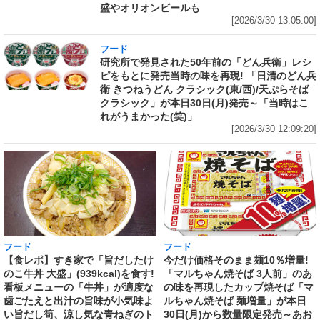
盛やオリオンビールも
[2026/3/30 13:05:00]
フード
研究所で発見された50年前の「どん兵衛」レシ
ピをもとに発売当時の味を再現! 「日清のどん兵
衛 きつねうどん クラシック(東/西)/天ぷらそば
クラシック」が本日30日(月)発売～「当時はこ
れがうまかった(笑)」
[2026/3/30 12:09:20]
フード
フード
【食レポ】すき家で「旨だしたけ
今だけ価格そのまま麺10％増量!
のこ牛丼 大盛」(939kcal)を食す!
「マルちゃん焼そば 3人前」のあ
看板メニューの「牛丼」が適度な
の味を再現したカップ焼そば「マ
歯ごたえと出汁の旨味が小気味よ
ルちゃん焼そば 麺増量」が本日
い旨だし筍、涼し気な青ねぎのト
30日(月)から数量限定発売～あお