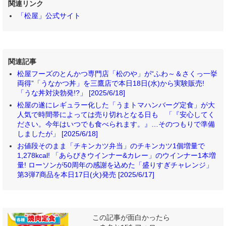
関連リンク
「松屋」公式サイト
関連記事
松屋フーズのとんかつ専門店「松のや」が“ふわ～＆さくっ一挙
両得”「うなかつ丼」を三鷹店で本日18日(水)から実験販売!
「うな丼対決勃発!?」 [2025/6/18]
松屋の遂にレギュラー化した「うまトマハンバーグ定食」が大
人気で時間帯によっては売り切れとなる日も 「『安心してく
ださい。今年はいつでも食べられます。』…そのつもりで準備
しましたが」 [2025/6/18]
お値段そのまま「チキンカツ弁当」のチキンカツ1個増量で
1,278kcal! 「あらびきウインナー&カレー」のウインナー1本増
量! ローソンが50周年の感謝を込めた「盛りすぎチャレンジ」
第3弾7商品を本日17日(火)発売 [2025/6/17]
この記事が面白かったら