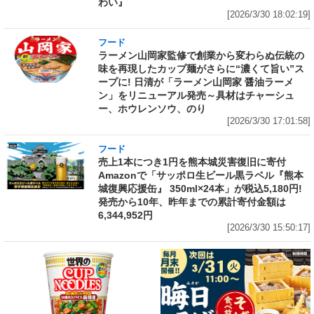
わい』
[2026/3/30 18:02:19]
フード
ラーメン山岡家監修で創業から変わらぬ伝統の
味を再現したカップ麺がさらに“濃くて旨い”ス
ープに! 日清が「ラーメン山岡家 醤油ラーメ
ン」をリニューアル発売～具材はチャーシュ
ー、ホウレンソウ、のり
[2026/3/30 17:01:58]
フード
売上1本につき1円を熊本城災害復旧に寄付
Amazonで「サッポロ生ビール黒ラベル『熊本
城復興応援缶』 350ml×24本」が税込5,180円!
発売から10年、昨年までの累計寄付金額は
6,344,952円
[2026/3/30 15:50:17]