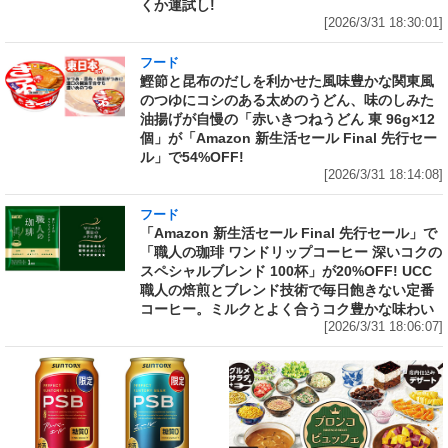
くか運試し!
[2026/3/31 18:30:01]
フード
鰹節と昆布のだしを利かせた風味豊かな関東風
のつゆにコシのある太めのうどん、味のしみた
油揚げが自慢の「赤いきつねうどん 東 96g×12
個」が「Amazon 新生活セール Final 先行セー
ル」で54%OFF!
[2026/3/31 18:14:08]
フード
「Amazon 新生活セール Final 先行セール」で
「職人の珈琲 ワンドリップコーヒー 深いコクの
スペシャルブレンド 100杯」が20%OFF! UCC
職人の焙煎とブレンド技術で毎日飽きない定番
コーヒー。ミルクとよく合うコク豊かな味わい
[2026/3/31 18:06:07]