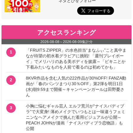
ネタとぴをフォロー
アクセスランキング
2026-08-08
～
2026-08-09
集計分
「FRUITS ZIPPER」の水色担当“まなふぃ”こと真中ま
1
なが待望の初水着グラビアに挑戦! 「週刊プレイボー
イ」でメリハリのある美ボディを披露～「ビキニとか
下着みたいなものを人前で着るのは初めてかも」
8KVR作品を含む人気の222作品が30%OFF! FANZA動
2
画が「春のパンツまつり30％OFF」第2弾を明日1日
(水)朝9:59まで開催～キャンペーンガールは田野憂さ
ん
小胸に悩むギャル芸人 エルフ荒川が“ナイスバディブ
3
ラ”で大変身! 薄めメイクでいつもとは一味違うフェミ
ニンなヘアメイクで挑んだ着用ビジュアルが公開～
PEACH JOHNが漫画「ナイスバディブラ恋物語」も
公開