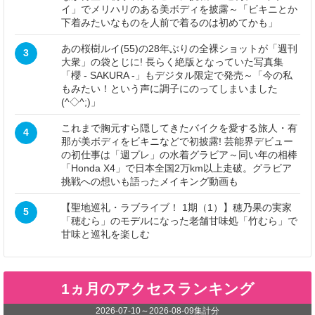
イ」でメリハリのある美ボディを披露～「ビキニとか
下着みたいなものを人前で着るのは初めてかも」
あの桜樹ルイ(55)の28年ぶりの全裸ショットが「週刊
3
大衆」の袋とじに! 長らく絶版となっていた写真集
「櫻 - SAKURA -」もデジタル限定で発売～「今の私
もみたい！という声に調子にのってしまいました
(^◇^;)」
これまで胸元すら隠してきたバイクを愛する旅人・有
4
那が美ボディをビキニなどで初披露! 芸能界デビュー
の初仕事は「週プレ」の水着グラビア～同い年の相棒
「Honda X4」で日本全国2万km以上走破。グラビア
挑戦への想いも語ったメイキング動画も
【聖地巡礼・ラブライブ！ 1期（1）】穂乃果の実家
5
「穂むら」のモデルになった老舗甘味処「竹むら」で
甘味と巡礼を楽しむ
1ヵ月のアクセスランキング
2026-07-10
～
2026-08-09
集計分