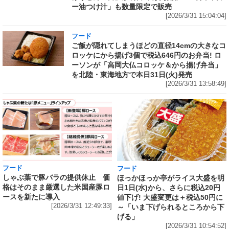
ー油つけ汁」も数量限定で販売
[2026/3/31 15:04:04]
フード
ご飯が隠れてしまうほどの直径14cmの大きなコ
ロッケにから揚げ3個で税込646円のお弁当! ロ
ーソンが「高岡大仏コロッケ＆から揚げ弁当」
を北陸・東海地方で本日31日(火)発売
[2026/3/31 13:58:49]
フード
フード
しゃぶ葉で豚バラの提供休止 価
ほっかほっか亭がライス大盛を明
格はそのまま厳選した米国産豚ロ
日1日(水)から、さらに税込20円
ースを新たに導入
値下げ! 大盛変更は＋税込50円に
[2026/3/31 12:49:33]
～「いま下げられるところから下
げる」
[2026/3/31 10:54:52]