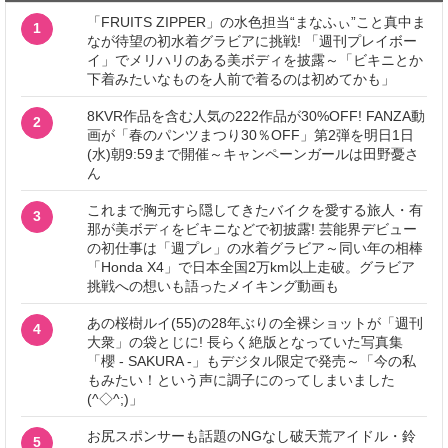
「FRUITS ZIPPER」の水色担当“まなふぃ”こと真中ま
1
なが待望の初水着グラビアに挑戦! 「週刊プレイボー
イ」でメリハリのある美ボディを披露～「ビキニとか
下着みたいなものを人前で着るのは初めてかも」
8KVR作品を含む人気の222作品が30%OFF! FANZA動
2
画が「春のパンツまつり30％OFF」第2弾を明日1日
(水)朝9:59まで開催～キャンペーンガールは田野憂さ
ん
これまで胸元すら隠してきたバイクを愛する旅人・有
3
那が美ボディをビキニなどで初披露! 芸能界デビュー
の初仕事は「週プレ」の水着グラビア～同い年の相棒
「Honda X4」で日本全国2万km以上走破。グラビア
挑戦への想いも語ったメイキング動画も
あの桜樹ルイ(55)の28年ぶりの全裸ショットが「週刊
4
大衆」の袋とじに! 長らく絶版となっていた写真集
「櫻 - SAKURA -」もデジタル限定で発売～「今の私
もみたい！という声に調子にのってしまいました
(^◇^;)」
お尻スポンサーも話題のNGなし破天荒アイドル・鈴
5