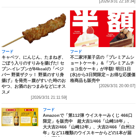
[2026/3/31 22:18:34]
フード
フード
キャベツ、にんじん、たまねぎ、
不二家洋菓子店の「プレミアムシ
ごぼう入りのすりみを揚げた! セ
ョートケーキ」＆「プレミアムチ
ブン‐イレブンが84kcalの「ベジ
ョコ生ケーキ」が半額! 明日1日
バー 野菜ザクッ！ 野菜のすり身
(水)から3日間限定～お得な応援価
揚げ」を発売～腹がすいた時のお
格商品も販売中
やつ、お酒のおつまみなどにオス
[2026/3/31 20:00:07]
スメ
[2026/3/31 21:11:59]
フード
Amazonで「第112弾 ウイスキーみくじ 466口
限定」を販売中 超大吉1/466「山崎18年」、
大大吉2/466「山崎12年」、大吉2/466「白州12
年」など11種類のウイスキーからどの1本が届