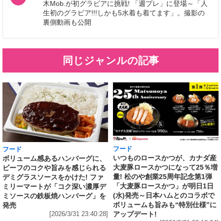
木Mob.が初グラビアに挑戦! 「週プレ」に登場～「人
生初のグラビア!!!しかも5水着も着てます」。撮影の
裏側動画も公開
同じジャンルの記事
フード
フード
いつものロースかつが、カナダ産
ボリューム感あるハンバーグに、
大麦豚ロースかつになって25％増
ビーフのコクや旨みを感じられる
量! 松のや創業25周年記念第1弾
デミグラスソースをかけた! ファ
「大麦豚ロースかつ」が明日1日
ミリーマートが「コク深い濃厚デ
(水)発売～日本ハムとのコラボで
ミソースの鉄板焼ハンバーグ」を
ボリュームも旨みも“特別仕様”に
発売
アップデート!
[2026/3/31 23:40:28]