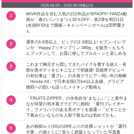
2026-08-05
～
2026-08-06
集計分
8KVR作品を含む人気の222作品が30%OFF! FANZA動
1
画が「春のパンツまつり30％OFF」第2弾を明日1日
(水)朝9:59まで開催～キャンペーンガールは田野憂さ
ん
通常の5.6倍以上、ビッグの2.3倍以上! セブン‐イレブ
2
ンが「Happyプッチンプリン 380g」を販売～もちろ
んプッチンして、お皿に移してプルル～ンと楽しめる
これまで胸元すら隠してきたバイクを愛する旅人・有
3
那が美ボディをビキニなどで初披露! 芸能界デビュー
の初仕事は「週プレ」の水着グラビア～同い年の相棒
「Honda X4」で日本全国2万km以上走破。グラビア
挑戦への想いも語ったメイキング動画も
「FRUITS ZIPPER」の水色担当“まなふぃ”こと真中ま
4
なが待望の初水着グラビアに挑戦! 「週刊プレイボー
イ」でメリハリのある美ボディを披露～「ビキニとか
下着みたいなものを人前で着るのは初めてかも」
あの桜樹ルイ(55)の28年ぶりの全裸ショットが「週刊
5
大衆」の袋とじに! 長らく絶版となっていた写真集