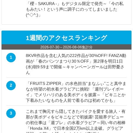
「櫻 - SAKURA -」もデジタル限定で発売～「今の私
もみたい！という声に調子にのってしまいました
(^◇^;)」
1週間のアクセスランキング
2026-07-30
～
2026-08-06
集計分
8KVR作品を含む人気の222作品が30%OFF! FANZA動
1
画が「春のパンツまつり30％OFF」第2弾を明日1日
(水)朝9:59まで開催～キャンペーンガールは田野憂さ
ん
「FRUITS ZIPPER」の水色担当“まなふぃ”こと真中ま
2
なが待望の初水着グラビアに挑戦! 「週刊プレイボー
イ」でメリハリのある美ボディを披露～「ビキニとか
下着みたいなものを人前で着るのは初めてかも」
これまで胸元すら隠してきたバイクを愛する旅人・有
3
那が美ボディをビキニなどで初披露! 芸能界デビュー
の初仕事は「週プレ」の水着グラビア～同い年の相棒
「Honda X4」で日本全国2万km以上走破。グラビア