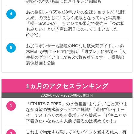
挑戦への想いも語ったメイキング動画も
あの桜樹ルイ(55)の28年ぶりの全裸ショットが「週刊
4
大衆」の袋とじに! 長らく絶版となっていた写真集
「櫻 - SAKURA -」もデジタル限定で発売～「今の私
もみたい！という声に調子にのってしまいました
(^◇^;)」
お尻スポンサーも話題のNGなし破天荒アイドル・鈴
5
木Mob.が初グラビアに挑戦! 「週プレ」に登場～「人
生初のグラビア!!!しかも5水着も着てます」。撮影の
裏側動画も公開
1ヵ月のアクセスランキング
2026-07-07
～
2026-08-06
集計分
「FRUITS ZIPPER」の水色担当“まなふぃ”こと真中ま
1
なが待望の初水着グラビアに挑戦! 「週刊プレイボー
イ」でメリハリのある美ボディを披露～「ビキニとか
下着みたいなものを人前で着るのは初めてかも」
これまで胸元すら隠してきたバイクを愛する旅人・有
2