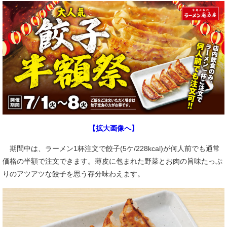
【拡大画像へ】
期間中は、ラーメン1杯注文で餃子(5ケ/228kcal)が何人前でも通常
価格の半額で注文できます。薄皮に包まれた野菜とお肉の旨味たっぷ
りのアツアツな餃子を思う存分味わえます。