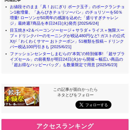
お値段そのまま「具！おにぎり ポーク玉子」のポークランチョ
ン1枚増量、「あらびきチョリソーパン」のチョリソーを50％
増量! ローソンが50周年の感謝を込めた「盛りすぎチャレン
ジ」最終週7商品を本日24日(火)発売 [2025/6/24]
目玉焼き×2＆ベーコンソーセージ＋サラダ＋ライス＋無限スー
プ＋ドリンクバーのモーニングが税込480円など! ガストの公式
Xが「わくわくサマー おトクーポン」51種類を投稿～ドリンク
バー税込100円引きも [2025/6/21]
ファッションセンターしまむらの“本気”の特別催事! 「超サプラ
イズセール」の前夜祭が明日24日(火)から開催～幅広い商品の
「超お得なハッピーバッグ」も数量限定で用意 [2025/6/23]
この記事が面白かったら
ネタとぴをフォロー
アクセスランキング