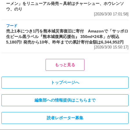
ラーメン山岡家監修で創業から変わらぬ伝統の味を再現したカップ
麺がさらに“濃くて旨い”スープに! 日清が「ラーメン山岡家 醤油ラ
ーメン」をリニューアル発売～具材はチャーシュー、ホウレンソ
ウ、のり
[2026/3/30 17:01:58]
フード
売上1本につき1円を熊本城災害復旧に寄付 Amazonで「サッポロ
生ビール黒ラベル『熊本城復興応援缶』 350ml×24本」が税込
5,180円! 発売から10年、昨年までの累計寄付金額は6,344,952円
[2026/3/30 15:50:17]
もっと見る
トップページへ
編集部への情報提供はこちらまで
読者レポーター募集