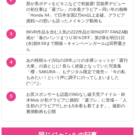
那が美ボディをビキニなどで初披露! 芸能界デビュー
の初仕事は「週プレ」の水着グラビア～同い年の相棒
「Honda X4」で日本全国2万km以上走破。グラビア
挑戦への想いも語ったメイキング動画も
8KVR作品を含む人気の222作品が30%OFF! FANZA動
3
画が「春のパンツまつり30％OFF」第2弾を明日1日
(水)朝9:59まで開催～キャンペーンガールは田野憂さ
ん
あの桜樹ルイ(55)の28年ぶりの全裸ショットが「週刊
4
大衆」の袋とじに! 長らく絶版となっていた写真集
「櫻 - SAKURA -」もデジタル限定で発売～「今の私
もみたい！という声に調子にのってしまいました
(^◇^;)」
お尻スポンサーも話題のNGなし破天荒アイドル・鈴
5
木Mob.が初グラビアに挑戦! 「週プレ」に登場～「人
生初のグラビア!!!しかも5水着も着てます」。撮影の
裏側動画も公開
同じジャンルの記事