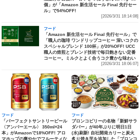
個」が「Amazon 新生活セール Final 先行セー
ル」で54%OFF!
[2026/3/31 18:14:08]
フード
「Amazon 新生活セール Final 先行セール」で
「職人の珈琲 ワンドリップコーヒー 深いコクの
スペシャルブレンド 100杯」が20%OFF! UCC
職人の焙煎とブレンド技術で毎日飽きない定番
コーヒー。ミルクとよく合うコク豊かな味わい
[2026/3/31 18:06:07]
フード
フード
「パーフェクトサントリービール
ブロンコビリーの名物「新鮮サラ
〈アンバーエール〉 350ml×24
ダバー」が40年ぶりに明日1日
本」がAmazonで18%OFF! アロ
(水)刷新! 自社開発カリーと炭火
マホップの爽やかでフルーティな
炙り焼き芋を追加した「ブロンコ