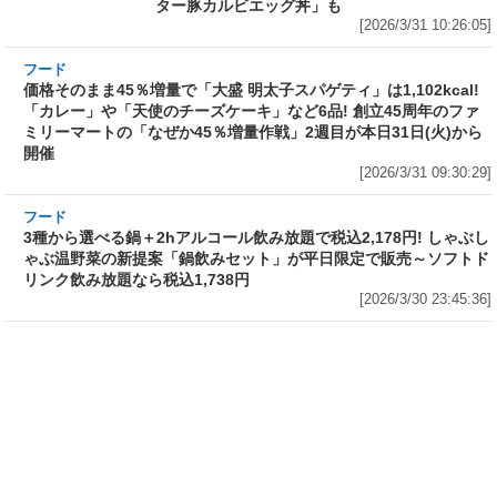
ター豚カルビエッグ丼」も
[2026/3/31 10:26:05]
フード
価格そのまま45％増量で「大盛 明太子スパゲテ
ィ」は1,102kcal! 「カレー」や「天使のチーズ
ケーキ」など6品! 創立45周年のファミリーマー
トの「なぜか45％増量作戦」2週目が本日31日
(火)から開催
[2026/3/31 09:30:29]
フード
3種から選べる鍋＋2hアルコール飲み放題で税
込2,178円! しゃぶしゃぶ温野菜の新提案「鍋飲
みセット」が平日限定で販売～ソフトドリンク
飲み放題なら税込1,738円
[2026/3/30 23:45:36]