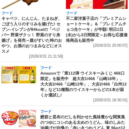
フード
フード
キャベツ、にんじん、たまねぎ、
不二家洋菓子店の「プレミアムシ
ごぼう入りのすりみを揚げた! セ
ョートケーキ」＆「プレミアムチ
ブン‐イレブンが84kcalの「ベジ
ョコ生ケーキ」が半額! 明日1日
バー 野菜ザクッ！ 野菜のすり身
(水)から3日間限定～お得な応援価
揚げ」を発売～腹がすいた時のお
格商品も販売中
やつ、お酒のおつまみなどにオス
[2026/3/31 20:00:07]
スメ
[2026/3/31 21:11:59]
フード
Amazonで「第112弾 ウイスキーみくじ 466口
限定」を販売中 超大吉1/466「山崎18年」、
大大吉2/466「山崎12年」、大吉2/466「白州12
年」など11種類のウイスキーからどの1本が届
くか運試し!
[2026/3/31 18:30:01]
フード
鰹節と昆布のだしを利かせた風味豊かな関東風
のつゆにコシのある太めのうどん、味のしみた
油揚げが自慢の「赤いきつねうどん 東 96g×12