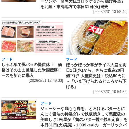
ーソンが「高岡大仏コロッケ＆から揚げ弁当」
を北陸・東海地方で本日31日(火)発売
[2026/3/31 13:58:49]
フード
フード
しゃぶ葉で豚バラの提供休止 価
ほっかほっか亭がライス大盛を明
格はそのまま厳選した米国産豚ロ
日1日(水)から、さらに税込20円
ースを新たに導入
値下げ! 大盛変更は＋税込50円に
[2026/3/31 12:49:33]
～「いま下げられるところから下
げる」
[2026/3/31 10:54:52]
フード
ジューシーな鶏もも肉を、とろけるバターとに
んにく醤油の特製ダレで鉄板焼きして悪魔級の
美味しさ! 松屋が「鶏のバター醤油炒め定食」を
本日31日(火)発売～1,039kcalの「ガーリックバ