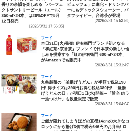
香りの余韻を楽しめる「パーフェ
ビュッフェ」に進化～ドリンクバ
クトサントリービール〈エール〉
ーにもデトックスウォーター、バ
350ml×24本」は26%OFFで5月
タフライピー、台湾茶が登場
12日発売
[2026/3/31 15:53:59]
[2026/3/31 17:56:05]
フード
本日31日(火)発売! 伊右衛門ブランド初となる
『和紅茶×京番茶』ブレンドで日本茶の新しい愉
しみを提案する「紅の伊右衛門 600ml×24本」
がAmazonでも販売中
[2026/3/31 15:31:49]
フード
丸亀製麺の「釜揚げうどん」が半額で税込190
円! 得サイズは390円お得な税込380円! 「釜揚
げうどんの日」が明日1日(水)開催～「旨辛 肉ラ
ー油つけ汁」も数量限定で販売
[2026/3/31 15:04:04]
フード
ご飯が隠れてしまうほどの直径14cmの大きなコ
ロッケにから揚げ3個で税込646円のお弁当! ロ