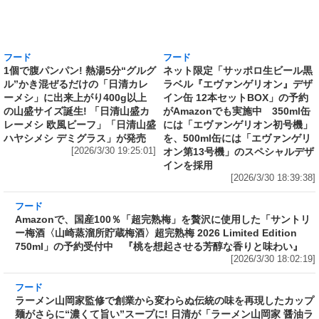
フード
フード
1個で腹パンパン! 熱湯5分“グルグ
ネット限定「サッポロ生ビール黒
ル”かき混ぜるだけの「日清カレ
ラベル『エヴァンゲリオン』デザ
ーメシ」に出来上がり400g以上
イン缶 12本セットBOX」の予約
の山盛サイズ誕生! 「日清山盛カ
がAmazonでも実施中 350ml缶
レーメシ 欧風ビーフ」「日清山盛
には「エヴァンゲリオン初号機」
ハヤシメシ デミグラス」が発売
を、500ml缶には「エヴァンゲリ
[2026/3/30 19:25:01]
オン第13号機」のスペシャルデザ
インを採用
[2026/3/30 18:39:38]
フード
Amazonで、国産100％「超完熟梅」を贅沢に使用した「サントリ
ー梅酒〈山崎蒸溜所貯蔵梅酒〉超完熟梅 2026 Limited Edition
750ml」の予約受付中 『桃を想起させる芳醇な香りと味わい』
[2026/3/30 18:02:19]
フード