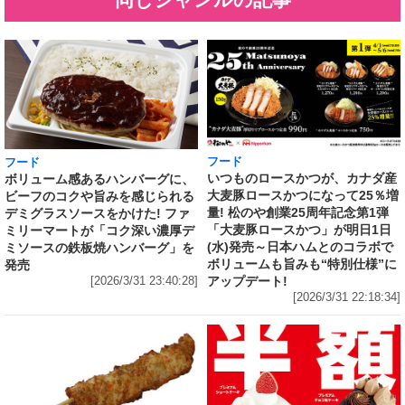
フード
フード
いつものロースかつが、カナダ産
ボリューム感あるハンバーグに、
大麦豚ロースかつになって25％増
ビーフのコクや旨みを感じられる
量! 松のや創業25周年記念第1弾
デミグラスソースをかけた! ファ
「大麦豚ロースかつ」が明日1日
ミリーマートが「コク深い濃厚デ
(水)発売～日本ハムとのコラボで
ミソースの鉄板焼ハンバーグ」を
ボリュームも旨みも“特別仕様”に
発売
アップデート!
[2026/3/31 23:40:28]
[2026/3/31 22:18:34]