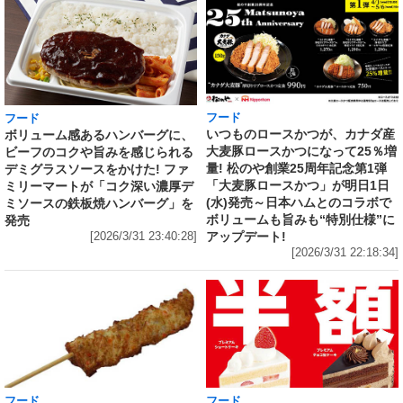
フード
フード
いつものロースかつが、カナダ産
ボリューム感あるハンバーグに、
大麦豚ロースかつになって25％増
ビーフのコクや旨みを感じられる
量! 松のや創業25周年記念第1弾
デミグラスソースをかけた! ファ
「大麦豚ロースかつ」が明日1日
ミリーマートが「コク深い濃厚デ
(水)発売～日本ハムとのコラボで
ミソースの鉄板焼ハンバーグ」を
ボリュームも旨みも“特別仕様”に
発売
アップデート!
[2026/3/31 23:40:28]
[2026/3/31 22:18:34]
フード
フード