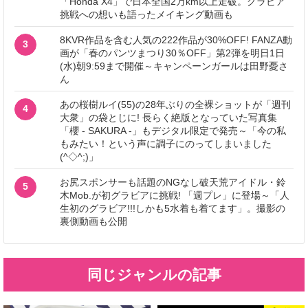
「Honda X4」で日本全国2万km以上走破。グラビア
挑戦への想いも語ったメイキング動画も
8KVR作品を含む人気の222作品が30%OFF! FANZA動
3
画が「春のパンツまつり30％OFF」第2弾を明日1日
(水)朝9:59まで開催～キャンペーンガールは田野憂さ
ん
あの桜樹ルイ(55)の28年ぶりの全裸ショットが「週刊
4
大衆」の袋とじに! 長らく絶版となっていた写真集
「櫻 - SAKURA -」もデジタル限定で発売～「今の私
もみたい！という声に調子にのってしまいました
(^◇^;)」
お尻スポンサーも話題のNGなし破天荒アイドル・鈴
5
木Mob.が初グラビアに挑戦! 「週プレ」に登場～「人
生初のグラビア!!!しかも5水着も着てます」。撮影の
裏側動画も公開
同じジャンルの記事