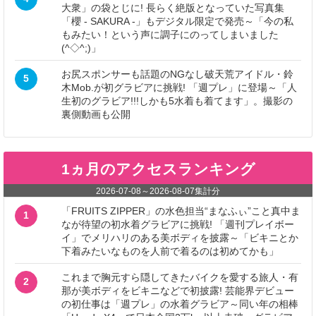
大衆」の袋とじに! 長らく絶版となっていた写真集
「櫻 - SAKURA -」もデジタル限定で発売～「今の私
もみたい！という声に調子にのってしまいました
(^◇^;)」
お尻スポンサーも話題のNGなし破天荒アイドル・鈴
5
木Mob.が初グラビアに挑戦! 「週プレ」に登場～「人
生初のグラビア!!!しかも5水着も着てます」。撮影の
裏側動画も公開
1ヵ月のアクセスランキング
2026-07-08
～
2026-08-07
集計分
「FRUITS ZIPPER」の水色担当“まなふぃ”こと真中ま
1
なが待望の初水着グラビアに挑戦! 「週刊プレイボー
イ」でメリハリのある美ボディを披露～「ビキニとか
下着みたいなものを人前で着るのは初めてかも」
これまで胸元すら隠してきたバイクを愛する旅人・有
2
那が美ボディをビキニなどで初披露! 芸能界デビュー
の初仕事は「週プレ」の水着グラビア～同い年の相棒