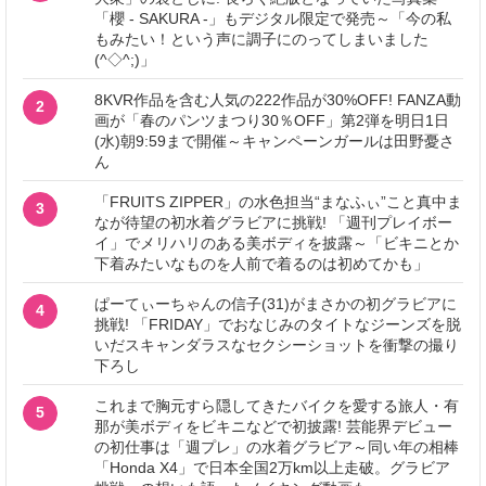
「櫻 - SAKURA -」もデジタル限定で発売～「今の私
もみたい！という声に調子にのってしまいました
(^◇^;)」
8KVR作品を含む人気の222作品が30%OFF! FANZA動
2
画が「春のパンツまつり30％OFF」第2弾を明日1日
(水)朝9:59まで開催～キャンペーンガールは田野憂さ
ん
「FRUITS ZIPPER」の水色担当“まなふぃ”こと真中ま
3
なが待望の初水着グラビアに挑戦! 「週刊プレイボー
イ」でメリハリのある美ボディを披露～「ビキニとか
下着みたいなものを人前で着るのは初めてかも」
ぱーてぃーちゃんの信子(31)がまさかの初グラビアに
4
挑戦! 「FRIDAY」でおなじみのタイトなジーンズを脱
いだスキャンダラスなセクシーショットを衝撃の撮り
下ろし
これまで胸元すら隠してきたバイクを愛する旅人・有
5
那が美ボディをビキニなどで初披露! 芸能界デビュー
の初仕事は「週プレ」の水着グラビア～同い年の相棒
「Honda X4」で日本全国2万km以上走破。グラビア