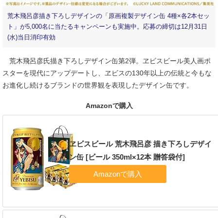
荒木飛呂彦描き下ろしデザインの「原画複製デザイン缶 4種×各2本セッ
ト」が5,000名に当たるキャンペーンも実施中。応募の締切は12月31日
(水)当日消印有効
荒木飛呂彦氏描き下ろしデザイン缶第2弾。ヱビスビール美人画ポ
スターを現代にアップデートし、ヱビスの130年以上の伝統と今もな
お進化し続けるブランドの世界観を表現したデザイン缶です。
Amazonで購入
ヱビスビール 荒木飛呂彦 描き下ろしデザイ
ン缶 [ビール 350ml×12本 贈答袋付]