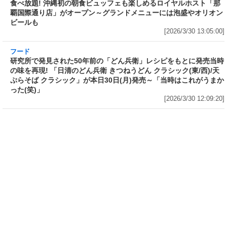
[2026/3/30 15:17:42]
フード
熱湯5分でふっくら白ご飯! カレーや納豆、牛丼
の具も余裕で入ってお皿いらずの新提案! 「日清
ふっくら釜炊き ごはん」が本日30日(月)発売～
常温で1年保存可能。電子レンジがないオフィス
やアウトドアでも活用できる!
[2026/3/30 14:17:14]
フード
ラフテーやソーキそば、サーターアンダギーな
ども含む80品以上が食べ放題! 沖縄初の朝食ビ
ュッフェも楽しめるロイヤルホスト「那覇国際
通り店」がオープン～グランドメニューには泡
盛やオリオンビールも
[2026/3/30 13:05:00]
フード
研究所で発見された50年前の「どん兵衛」レシピをもとに発売当時
の味を再現! 「日清のどん兵衛 きつねうどん クラシック(東/西)/天
ぷらそば クラシック」が本日30日(月)発売～「当時はこれがうまか
った(笑)」
[2026/3/30 12:09:20]