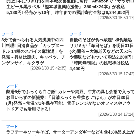
[2026/3/30 17:01:58]
フード
売上1本につき1円を熊本城災害復旧に寄付
Amazonで「サッポロ生ビール黒ラベル『熊本
城復興応援缶』 350ml×24本」が税込5,180円!
発売から10年、昨年までの累計寄付金額は
6,344,952円
[2026/3/30 15:50:17]
フード
フード
3分で食べられる人気沸騰中の四
自慢のそばが食べ放題! 和食麺処
川料理! 日清食品が「カップヌー
サガミが「晦日そば」を明日31日
ドル 14種のスパイス麻辣湯」を
(火)開催～大海老天などの天ぷら
発売～具材は謎肉、キャベツ、チ
や薬味などもついて税込2,200円!
ンゲンサイ、キクラゲ
「時間無制限」の挑戦枠は税込
[2026/3/30 15:42:35]
4,400円