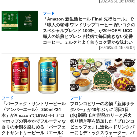
[2026/3/31 18:14:08]
フード
「Amazon 新生活セール Final 先行セール」で
「職人の珈琲 ワンドリップコーヒー 深いコクの
スペシャルブレンド 100杯」が20%OFF! UCC
職人の焙煎とブレンド技術で毎日飽きない定番
コーヒー。ミルクとよく合うコク豊かな味わい
[2026/3/31 18:06:07]
フード
フード
「パーフェクトサントリービール
ブロンコビリーの名物「新鮮サラ
〈アンバーエール〉 350ml×24
ダバー」が40年ぶりに明日1日
本」がAmazonで18%OFF! アロ
(水)刷新! 自社開発カリーと炭火
マホップの爽やかでフルーティな
炙り焼き芋を追加した「ブロンコ
香りの余韻を楽しめる「パーフェ
ビュッフェ」に進化～ドリンクバ
クトサントリービール〈エール〉
ーにもデトックスウォーター、バ