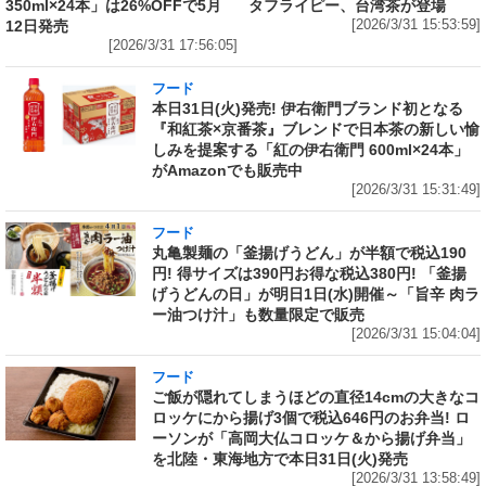
350ml×24本」は26%OFFで5月
タフライピー、台湾茶が登場
12日発売
[2026/3/31 15:53:59]
[2026/3/31 17:56:05]
フード
本日31日(火)発売! 伊右衛門ブランド初となる
『和紅茶×京番茶』ブレンドで日本茶の新しい愉
しみを提案する「紅の伊右衛門 600ml×24本」
がAmazonでも販売中
[2026/3/31 15:31:49]
フード
丸亀製麺の「釜揚げうどん」が半額で税込190
円! 得サイズは390円お得な税込380円! 「釜揚
げうどんの日」が明日1日(水)開催～「旨辛 肉ラ
ー油つけ汁」も数量限定で販売
[2026/3/31 15:04:04]
フード
ご飯が隠れてしまうほどの直径14cmの大きなコ
ロッケにから揚げ3個で税込646円のお弁当! ロ
ーソンが「高岡大仏コロッケ＆から揚げ弁当」
を北陸・東海地方で本日31日(火)発売
[2026/3/31 13:58:49]