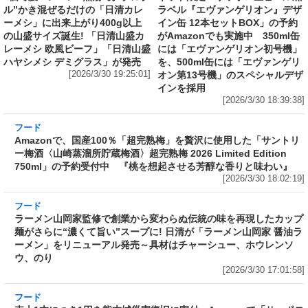
ル”かき混ぜるだけの「日清カレ
ラベル『エヴァンゲリオン』デザ
ーメシ」に出来上がり400g以上
イン缶 12本セットBOX」の予約
の山盛サイズ誕生! 「日清山盛カ
がAmazonでも実施中 350ml缶
レーメシ 欧風ビーフ」「日清山盛
には「エヴァンゲリオン初号機」
ハヤシメシ デミグラス」が発売
を、500ml缶には「エヴァンゲリ
[2026/3/30 19:25:01]
オン第13号機」のスペシャルデザ
インを採用
[2026/3/30 18:39:38]
フード
Amazonで、国産100％「超完熟梅」を贅沢に使
用した「サントリー梅酒〈山崎蒸溜所貯蔵梅
酒〉超完熟梅 2026 Limited Edition 750ml」の
予約受付中 『桃を想起させる芳醇な香りと味
わい』
[2026/3/30 18:02:19]
フード
ラーメン山岡家監修で創業から変わらぬ伝統の
味を再現したカップ麺がさらに“濃くて旨い”ス
ープに! 日清が「ラーメン山岡家 醤油ラーメ
ン」をリニューアル発売～具材はチャーシュ
ー、ホウレンソウ、のり