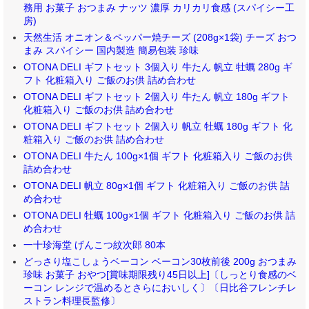
務用 お菓子 おつまみ ナッツ 濃厚 カリカリ食感 (スパイシー工
房)
天然生活 オニオン＆ペッパー焼チーズ (208g×1袋) チーズ おつ
まみ スパイシー 国内製造 簡易包装 珍味
OTONA DELI ギフトセット 3個入り 牛たん 帆立 牡蠣 280g ギ
フト 化粧箱入り ご飯のお供 詰め合わせ
OTONA DELI ギフトセット 2個入り 牛たん 帆立 180g ギフト
化粧箱入り ご飯のお供 詰め合わせ
OTONA DELI ギフトセット 2個入り 帆立 牡蠣 180g ギフト 化
粧箱入り ご飯のお供 詰め合わせ
OTONA DELI 牛たん 100g×1個 ギフト 化粧箱入り ご飯のお供
詰め合わせ
OTONA DELI 帆立 80g×1個 ギフト 化粧箱入り ご飯のお供 詰
め合わせ
OTONA DELI 牡蠣 100g×1個 ギフト 化粧箱入り ご飯のお供 詰
め合わせ
一十珍海堂 げんこつ紋次郎 80本
どっさり塩こしょうベーコン ベーコン30枚前後 200g おつまみ
珍味 お菓子 おやつ[賞味期限残り45日以上]〔しっとり食感のベ
ーコン レンジで温めるとさらにおいしく〕〔日比谷フレンチレ
ストラン料理長監修〕