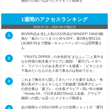
挑戦への想いも語ったメイキング動画も
1週間のアクセスランキング
2026-07-31
～
2026-08-07
集計分
8KVR作品を含む人気の222作品が30%OFF! FANZA動
1
画が「春のパンツまつり30％OFF」第2弾を明日1日
(水)朝9:59まで開催～キャンペーンガールは田野憂さ
ん
「FRUITS ZIPPER」の水色担当“まなふぃ”こと真中ま
2
なが待望の初水着グラビアに挑戦! 「週刊プレイボー
イ」でメリハリのある美ボディを披露～「ビキニとか
下着みたいなものを人前で着るのは初めてかも」
これまで胸元すら隠してきたバイクを愛する旅人・有
3
那が美ボディをビキニなどで初披露! 芸能界デビュー
の初仕事は「週プレ」の水着グラビア～同い年の相棒
「Honda X4」で日本全国2万km以上走破。グラビア
挑戦への想いも語ったメイキング動画も
あの桜樹ルイ(55)の28年ぶりの全裸ショットが「週刊
4