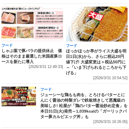
フード
フード
しゃぶ葉で豚バラの提供休止 価
ほっかほっか亭がライス大盛を明
格はそのまま厳選した米国産豚ロ
日1日(水)から、さらに税込20円
ースを新たに導入
値下げ! 大盛変更は＋税込50円に
[2026/3/31 12:49:33]
～「いま下げられるところから下
げる」
[2026/3/31 10:54:52]
フード
ジューシーな鶏もも肉を、とろけるバターとに
んにく醤油の特製ダレで鉄板焼きして悪魔級の
美味しさ! 松屋が「鶏のバター醤油炒め定食」を
本日31日(火)発売～1,039kcalの「ガーリックバ
ター豚カルビエッグ丼」も
[2026/3/31 10:26:05]