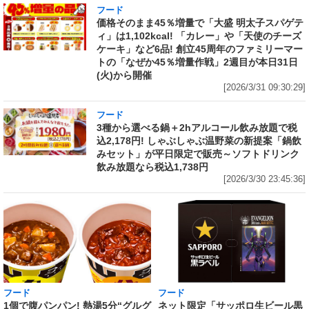
フード
価格そのまま45％増量で「大盛 明太子スパゲテ
ィ」は1,102kcal! 「カレー」や「天使のチーズ
ケーキ」など6品! 創立45周年のファミリーマー
トの「なぜか45％増量作戦」2週目が本日31日
(火)から開催
[2026/3/31 09:30:29]
フード
3種から選べる鍋＋2hアルコール飲み放題で税
込2,178円! しゃぶしゃぶ温野菜の新提案「鍋飲
みセット」が平日限定で販売～ソフトドリンク
飲み放題なら税込1,738円
[2026/3/30 23:45:36]
フード
フード
1個で腹パンパン! 熱湯5分“グルグ
ネット限定「サッポロ生ビール黒