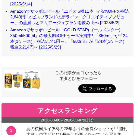
[2025/5/14]
Amazonでサッポロビール「ヱビス 5種11本」が5%OFFの税込
2,849円! ヱビスブランドの新ライン「クリエイティブブリュ
ー」の薫満つとマリアージュブランを飲み比べ [2025/5/2]
Amazonでサッポロビール「GOLD STAR(ゴールドスター)
350ml/500ml」の最大6%OFFセール実施中! 「350ml」が「24
本(1ケース)」税込3,741円～、「500ml」が「24本(1ケース)」
税込5,214円～ [2025/5/29]
この記事が面白かったら
ネタとぴをフォロー
アクセスランキング
2026-08-06
～
2026-08-07
集計分
あの桜樹ルイ(55)の28年ぶりの全裸ショットが「週刊
1
大衆」の袋とじに! 長らく絶版となっていた写真集