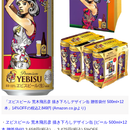
「ヱビスビール 荒木飛呂彦 描き下ろしデザイン缶 贈答袋付 500ml×12
本」14%OFFの税込2,849円 (Amazon.co.jpより)
・
ヱビスビール 荒木飛呂彦 描き下ろしデザイン缶 [ビール 500ml×12
本 贈答袋付]
3,658円(税込) → 3,475円(税込) 5%OFF