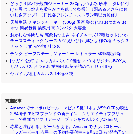
どっさり豚バラ焼肉ジャーキー 250g おつまみ 珍味 〔タレに付
けた豚バラ焼肉を柔らかさを残して乾燥〕〔温めるとさらにお
いしさアップ〕〔日比谷フレンチレストラン料理長監修〕
天然生活 チキンジャーキー (300g) 国産 鶏むね肉 おつまみ お
やつ 簡易包装 業務用 高タンパク 大容量
おかしな仲間たち 宅飲おつまみ ネイチャーズ12種セット(いか
チーズスティック ソースカツ えいひれ 貝ひも 柿の種 ミックス
ナッツ うずらの卵) 計12袋
テング ビーフステーキジャーキー レギュラー 50%減塩93g
[ヤガイ 公式] おやつカルパス (10種セット) オリジナルBOX入
り/カルパス おつまみ 業務用 駄菓子詰め合わせ / 687g
ヤガイ お徳用カルパス 140g×3袋
関連記事
Amazonでサッポロビール「ヱビス 5種11本」が5%OFFの税込
2,849円! ヱビスブランドの新ライン「クリエイティブブリュ
ー」の薫満つとマリアージュブランを飲み比べ [2025/5/2]
赤星と呼ばれる、ビールがある。Amazonでサッポロビール
「ラガービール 赤星」の予約を受付中～5月20日(火)発売予定