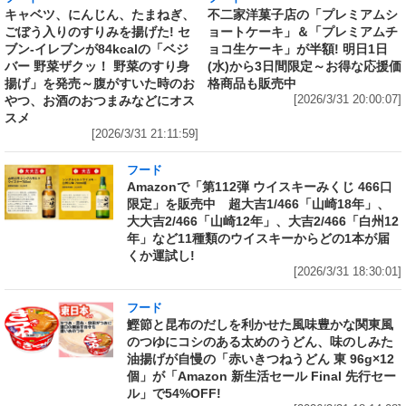
キャベツ、にんじん、たまねぎ、
不二家洋菓子店の「プレミアムシ
ごぼう入りのすりみを揚げた! セ
ョートケーキ」＆「プレミアムチ
ブン‐イレブンが84kcalの「ベジ
ョコ生ケーキ」が半額! 明日1日
バー 野菜ザクッ！ 野菜のすり身
(水)から3日間限定～お得な応援価
揚げ」を発売～腹がすいた時のお
格商品も販売中
やつ、お酒のおつまみなどにオス
[2026/3/31 20:00:07]
スメ
[2026/3/31 21:11:59]
フード
Amazonで「第112弾 ウイスキーみくじ 466口
限定」を販売中 超大吉1/466「山崎18年」、
大大吉2/466「山崎12年」、大吉2/466「白州12
年」など11種類のウイスキーからどの1本が届
くか運試し!
[2026/3/31 18:30:01]
フード
鰹節と昆布のだしを利かせた風味豊かな関東風
のつゆにコシのある太めのうどん、味のしみた
油揚げが自慢の「赤いきつねうどん 東 96g×12
個」が「Amazon 新生活セール Final 先行セー
ル」で54%OFF!