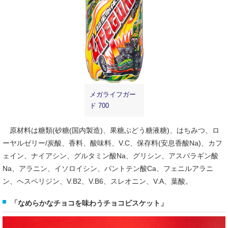
メガライフガー
ド 700
原材料は糖類(砂糖(国内製造)、果糖ぶどう糖液糖)、はちみつ、ロ
ーヤルゼリー/炭酸、香料、酸味料、V.C、保存料(安息香酸Na)、カフ
ェイン、ナイアシン、グルタミン酸Na、グリシン、アスパラギン酸
Na、アラニン、イソロイシン、パントテン酸Ca、フェニルアラニ
ン、ヘスペリジン、V.B2、V.B6、スレオニン、V.A、葉酸。
「なめらかなチョコを味わうチョコビスケット」