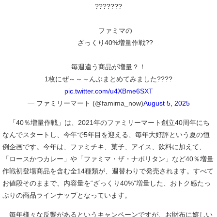
???????
ファミマの
ざっくり40%増量作戦??
毎週違う商品が増量？！
1枚にぜ～～～んぶまとめてみました????
pic.twitter.com/u4XBme6SXT
— ファミリーマート (@famima_now)
August 5, 2025
「40％増量作戦」は、2021年のファミリーマート創立40周年にち
なんでスタートし、今年で5年目を迎える、毎年大好評という夏の恒
例企画です。今年は、ファミチキ、菓子、アイス、飲料に加えて、
「ロースかつカレー」や「ファミマ・ザ・ナポリタン」など40％増量
作戦初登場商品を含む全14種類が、週替わりで発売されます。すべて
お値段そのままで、内容量を“ざっくり40%”増量した、おトク感たっ
ぷりの商品ラインナップとなっています。
毎年様々な反響があるというキャンペーンですが、お財布に嬉しい