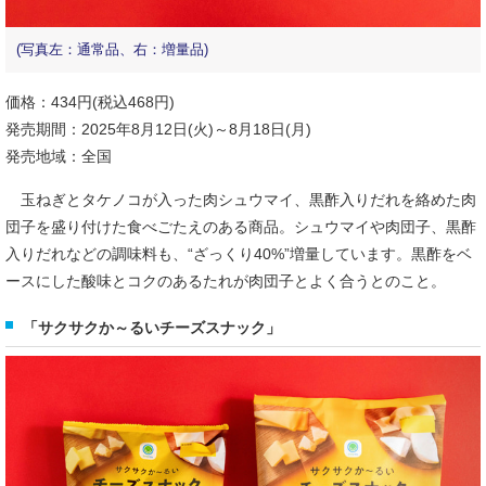
(写真左：通常品、右：増量品)
価格：434円(税込468円)
発売期間：2025年8月12日(火)～8月18日(月)
発売地域：全国
玉ねぎとタケノコが入った肉シュウマイ、黒酢入りだれを絡めた肉
団子を盛り付けた食べごたえのある商品。シュウマイや肉団子、黒酢
入りだれなどの調味料も、“ざっくり40%”増量しています。黒酢をベ
ースにした酸味とコクのあるたれが肉団子とよく合うとのこと。
「サクサクか～るいチーズスナック」