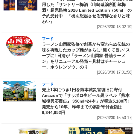
用した「サントリー梅酒〈山崎蒸溜所貯蔵梅
酒〉超完熟梅 2026 Limited Edition 750ml」の
予約受付中 『桃を想起させる芳醇な香りと味
わい』
[2026/3/30 18:02:19]
フード
ラーメン山岡家監修で創業から変わらぬ伝統の
味を再現したカップ麺がさらに“濃くて旨い”ス
ープに! 日清が「ラーメン山岡家 醤油ラーメ
ン」をリニューアル発売～具材はチャーシュ
ー、ホウレンソウ、のり
[2026/3/30 17:01:58]
フード
売上1本につき1円を熊本城災害復旧に寄付
Amazonで「サッポロ生ビール黒ラベル『熊本
城復興応援缶』 350ml×24本」が税込5,180円!
発売から10年、昨年までの累計寄付金額は
6,344,952円
[2026/3/30 15:50:17]