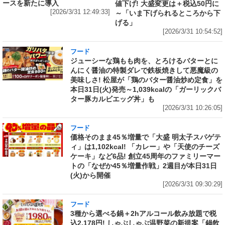
ースを新たに導入
値下げ! 大盛変更は＋税込50円に
[2026/3/31 12:49:33]
～「いま下げられるところから下
げる」
[2026/3/31 10:54:52]
フード
ジューシーな鶏もも肉を、とろけるバターとに
んにく醤油の特製ダレで鉄板焼きして悪魔級の
美味しさ! 松屋が「鶏のバター醤油炒め定食」を
本日31日(火)発売～1,039kcalの「ガーリックバ
ター豚カルビエッグ丼」も
[2026/3/31 10:26:05]
フード
価格そのまま45％増量で「大盛 明太子スパゲテ
ィ」は1,102kcal! 「カレー」や「天使のチーズ
ケーキ」など6品! 創立45周年のファミリーマー
トの「なぜか45％増量作戦」2週目が本日31日
(火)から開催
[2026/3/31 09:30:29]
フード
3種から選べる鍋＋2hアルコール飲み放題で税
込2,178円! しゃぶしゃぶ温野菜の新提案「鍋飲