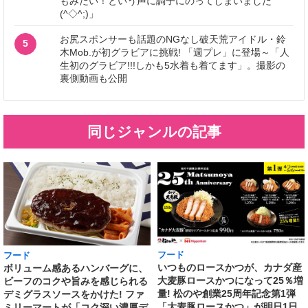
もみたい！という声に調子にのってしまいました
(^◇^;)」
お尻スポンサーも話題のNGなし破天荒アイドル・鈴
5
木Mob.が初グラビアに挑戦! 「週プレ」に登場～「人
生初のグラビア!!!しかも5水着も着てます」。撮影の
裏側動画も公開
同じジャンルの記事
フード
フード
いつものロースかつが、カナダ産
ボリューム感あるハンバーグに、
大麦豚ロースかつになって25％増
ビーフのコクや旨みを感じられる
量! 松のや創業25周年記念第1弾
デミグラスソースをかけた! ファ
「大麦豚ロースかつ」が明日1日
ミリーマートが「コク深い濃厚デ