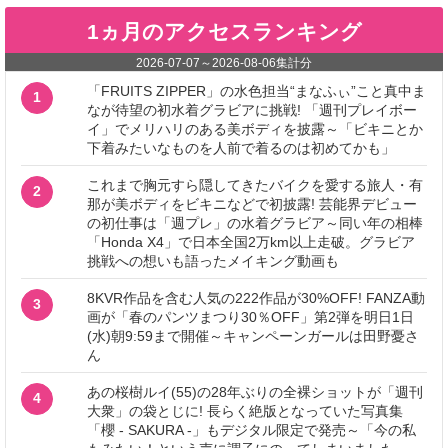
1ヵ月のアクセスランキング
2026-07-07
～
2026-08-06
集計分
「FRUITS ZIPPER」の水色担当“まなふぃ”こと真中ま
1
なが待望の初水着グラビアに挑戦! 「週刊プレイボー
イ」でメリハリのある美ボディを披露～「ビキニとか
下着みたいなものを人前で着るのは初めてかも」
これまで胸元すら隠してきたバイクを愛する旅人・有
2
那が美ボディをビキニなどで初披露! 芸能界デビュー
の初仕事は「週プレ」の水着グラビア～同い年の相棒
「Honda X4」で日本全国2万km以上走破。グラビア
挑戦への想いも語ったメイキング動画も
8KVR作品を含む人気の222作品が30%OFF! FANZA動
3
画が「春のパンツまつり30％OFF」第2弾を明日1日
(水)朝9:59まで開催～キャンペーンガールは田野憂さ
ん
あの桜樹ルイ(55)の28年ぶりの全裸ショットが「週刊
4
大衆」の袋とじに! 長らく絶版となっていた写真集
「櫻 - SAKURA -」もデジタル限定で発売～「今の私