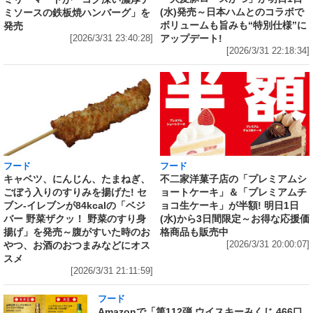
(水)発売～日本ハムとのコラボで
ミソースの鉄板焼ハンバーグ」を
ボリュームも旨みも“特別仕様”に
発売
アップデート!
[2026/3/31 23:40:28]
[2026/3/31 22:18:34]
フード
フード
キャベツ、にんじん、たまねぎ、
不二家洋菓子店の「プレミアムシ
ごぼう入りのすりみを揚げた! セ
ョートケーキ」＆「プレミアムチ
ブン‐イレブンが84kcalの「ベジ
ョコ生ケーキ」が半額! 明日1日
バー 野菜ザクッ！ 野菜のすり身
(水)から3日間限定～お得な応援価
揚げ」を発売～腹がすいた時のお
格商品も販売中
やつ、お酒のおつまみなどにオス
[2026/3/31 20:00:07]
スメ
[2026/3/31 21:11:59]
フード
Amazonで「第112弾 ウイスキーみくじ 466口