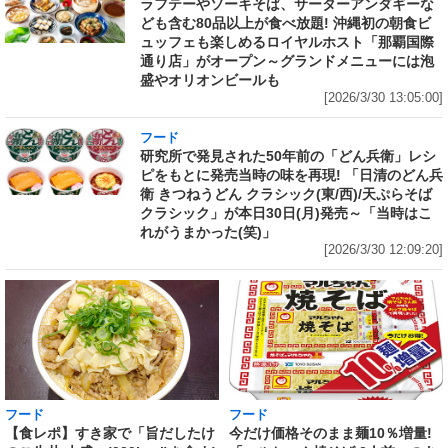
ラフテーやソーキそば、サーターアンダギーな
ども含む80品以上が食べ放題! 沖縄初の朝食ビ
ュッフェも楽しめるロイヤルホスト「那覇国際
通り店」がオープン～グランドメニューには泡
盛やオリオンビールも
[2026/3/30 13:05:00]
フード
研究所で発見された50年前の「どん兵衛」レシ
ピをもとに発売当時の味を再現! 「日清のどん兵
衛 きつねうどん クラシック(東/西)/天ぷらそば
クラシック」が本日30日(月)発売～「当時はこ
れがうまかった(笑)」
[2026/3/30 12:09:20]
フード
フード
【食レポ】すき家で「旨だしたけ
今だけ価格そのまま麺10％増量!