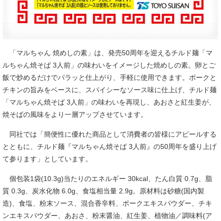
「マルちゃん 焼めしの素」は、発売50周年を迎えるチルド麺「マ
ルちゃん焼そば 3人前」の味わいをイメージした焼めしの素。卵とご
飯で炒めるだけでパラッと仕上がり、手軽に使用できます。ポークと
チキンの旨みをベースに、スパイシーなソース味に仕上げ、チルド麺
「マルちゃん焼そば 3人前」の味わいを再現し、あおさと紅生姜が、
焼そばの風味をより一層アップさせています。
同社では「簡便性に優れた商品として消費者の皆様にアピールする
とともに、チルド麺『マルちゃん焼そば 3人前』の50周年を盛り上げ
て参ります」としています。
個包装1袋(10.3g)当たりのエネルギー 30kcal、たん白質 0.7g、脂
質 0.3g、炭水化物 6.0g、食塩相当量 2.9g。原材料は砂糖(国内製
造)、食塩、粉末ソース、混合香辛料、ポークエキスパウダー、チキ
ンエキスパウダー、あおさ、粉末醤油、紅生姜、植物油／調味料(ア