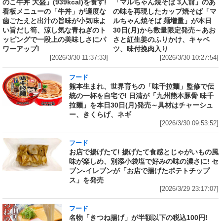
のこ牛丼 大盛」(939kcal)を食す!
「マルちゃん焼そば 3人前」のあ
看板メニューの「牛丼」が適度な
の味を再現したカップ焼そば「マ
歯ごたえと出汁の旨味が小気味よ
ルちゃん焼そば 麺増量」が本日
い旨だし筍、涼し気な青ねぎのト
30日(月)から数量限定発売～あお
ッピングで一段上の美味しさにパ
さと紅生姜のふりかけ、キャベ
ワーアップ!
ツ、味付挽肉入り
[2026/3/30 11:37:33]
[2026/3/30 10:27:54]
フード
熊本生まれ、世界育ちの「味千拉麺」監修で伝
統の一杯を自宅で! 日清が「九州熊本豚骨 味千
拉麺」を本日30日(月)発売～具材はチャーシュ
ー、きくらげ、ネギ
[2026/3/30 09:53:52]
フード
お店で揚げたて! 揚げたて食感とじゃがいもの風
味が楽しめ、別添小袋塩で好みの味の濃さに! セ
ブン‐イレブンが「お店で揚げたポテトチップ
ス」を発売
[2026/3/29 23:17:07]
フード
名物「きつね揚げ」が半額以下の税込100円!