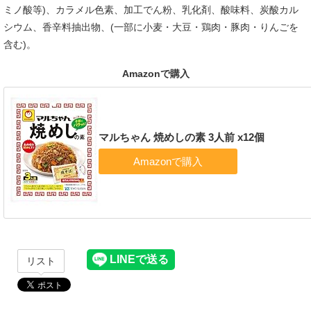
ミノ酸等)、カラメル色素、加工でん粉、乳化剤、酸味料、炭酸カル
シウム、香辛料抽出物、(一部に小麦・大豆・鶏肉・豚肉・りんごを
含む)。
Amazonで購入
マルちゃん 焼めしの素 3人前 x12個
リスト