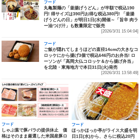
フード
丸亀製麺の「釜揚げうどん」が半額で税込190
円! 得サイズは390円お得な税込380円! 「釜揚
げうどんの日」が明日1日(水)開催～「旨辛 肉ラ
ー油つけ汁」も数量限定で販売
[2026/3/31 15:04:04]
フード
ご飯が隠れてしまうほどの直径14cmの大きなコ
ロッケにから揚げ3個で税込646円のお弁当! ロ
ーソンが「高岡大仏コロッケ＆から揚げ弁当」
を北陸・東海地方で本日31日(火)発売
[2026/3/31 13:58:49]
フード
フード
しゃぶ葉で豚バラの提供休止 価
ほっかほっか亭がライス大盛を明
格はそのまま厳選した米国産豚ロ
日1日(水)から、さらに税込20円