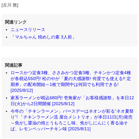
[古川 敦]
関連リンク
ニュースリリース
「マルちゃん 焼めしの素 3人前」
関連記事
ロースかつ定食3種、ささみかつ定食3種、チキンかつ定食4種
が各税込550円! 松のやが「夏の大感謝祭! 何度でも使える!! 定
期券」の配布開始～1枚で期間中は何回でも利用できる!
[2025/8/12]
家系ラーメンが税込680円! 壱角家が「お客様感謝祭」を本日12
日(火)から2日間開催 [2025/8/12]
今年の「チキンラーメン」バースデーはネオンが彩る“ネオ夏祭
り”! 「チキンラーメン流 屋台メシトリオ」が本日11日(月)発売
～焦がし醤油の焼とうもろこし味、焦がしにんにく香る油そ
ば、レモンペッパーチキン味 [2025/8/11]