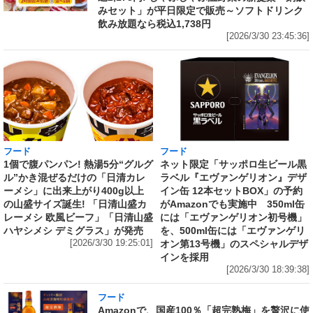
みセット」が平日限定で販売～ソフトドリンク
飲み放題なら税込1,738円
[2026/3/30 23:45:36]
フード
フード
1個で腹パンパン! 熱湯5分“グルグ
ネット限定「サッポロ生ビール黒
ル”かき混ぜるだけの「日清カレ
ラベル『エヴァンゲリオン』デザ
ーメシ」に出来上がり400g以上
イン缶 12本セットBOX」の予約
の山盛サイズ誕生! 「日清山盛カ
がAmazonでも実施中 350ml缶
レーメシ 欧風ビーフ」「日清山盛
には「エヴァンゲリオン初号機」
ハヤシメシ デミグラス」が発売
を、500ml缶には「エヴァンゲリ
[2026/3/30 19:25:01]
オン第13号機」のスペシャルデザ
インを採用
[2026/3/30 18:39:38]
フード
Amazonで、国産100％「超完熟梅」を贅沢に使