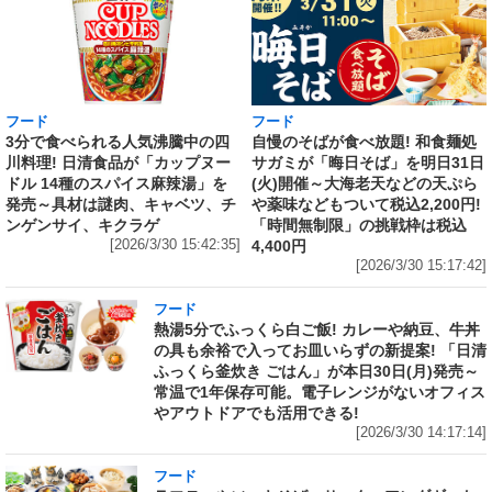
フード
フード
3分で食べられる人気沸騰中の四
自慢のそばが食べ放題! 和食麺処
川料理! 日清食品が「カップヌー
サガミが「晦日そば」を明日31日
ドル 14種のスパイス麻辣湯」を
(火)開催～大海老天などの天ぷら
発売～具材は謎肉、キャベツ、チ
や薬味などもついて税込2,200円!
ンゲンサイ、キクラゲ
「時間無制限」の挑戦枠は税込
[2026/3/30 15:42:35]
4,400円
[2026/3/30 15:17:42]
フード
熱湯5分でふっくら白ご飯! カレーや納豆、牛丼
の具も余裕で入ってお皿いらずの新提案! 「日清
ふっくら釜炊き ごはん」が本日30日(月)発売～
常温で1年保存可能。電子レンジがないオフィス
やアウトドアでも活用できる!
[2026/3/30 14:17:14]
フード