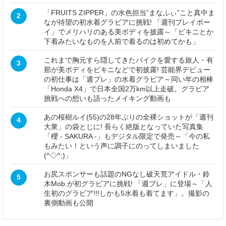
「FRUITS ZIPPER」の水色担当“まなふぃ”こと真中ま
2
なが待望の初水着グラビアに挑戦! 「週刊プレイボー
イ」でメリハリのある美ボディを披露～「ビキニとか
下着みたいなものを人前で着るのは初めてかも」
これまで胸元すら隠してきたバイクを愛する旅人・有
3
那が美ボディをビキニなどで初披露! 芸能界デビュー
の初仕事は「週プレ」の水着グラビア～同い年の相棒
「Honda X4」で日本全国2万km以上走破。グラビア
挑戦への想いも語ったメイキング動画も
あの桜樹ルイ(55)の28年ぶりの全裸ショットが「週刊
4
大衆」の袋とじに! 長らく絶版となっていた写真集
「櫻 - SAKURA -」もデジタル限定で発売～「今の私
もみたい！という声に調子にのってしまいました
(^◇^;)」
お尻スポンサーも話題のNGなし破天荒アイドル・鈴
5
木Mob.が初グラビアに挑戦! 「週プレ」に登場～「人
生初のグラビア!!!しかも5水着も着てます」。撮影の
裏側動画も公開