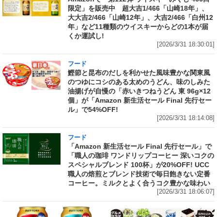
限定」を販売中 超大吉1/466「山崎18年」、
大大吉2/466「山崎12年」、大吉2/466「白州12
年」など11種類のウイスキーからどの1本が届
くか運試し!
[2026/3/31 18:30:01]
フード
鰹節と昆布のだしを利かせた風味豊かな関東風
のつゆにコシのある太めのうどん、味のしみた
油揚げが自慢の「赤いきつねうどん 東 96g×12
個」が「Amazon 新生活セール Final 先行セー
ル」で54%OFF!
[2026/3/31 18:14:08]
フード
「Amazon 新生活セール Final 先行セール」で
「職人の珈琲 ワンドリップコーヒー 深いコクの
スペシャルブレンド 100杯」が20%OFF! UCC
職人の焙煎とブレンド技術で毎日飽きない定番
コーヒー。ミルクとよく合うコク豊かな味わい
[2026/3/31 18:06:07]