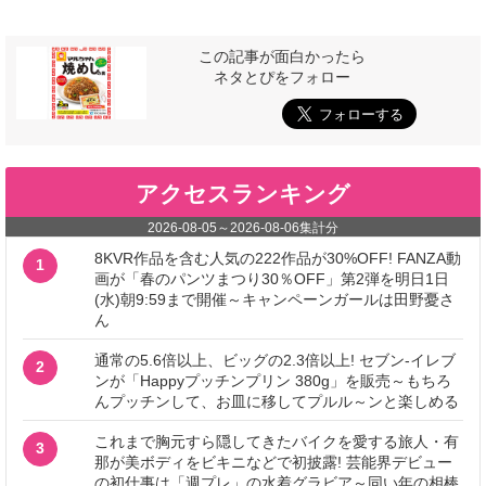
この記事が面白かったら
ネタとぴをフォロー
アクセスランキング
2026-08-05
～
2026-08-06
集計分
8KVR作品を含む人気の222作品が30%OFF! FANZA動
1
画が「春のパンツまつり30％OFF」第2弾を明日1日
(水)朝9:59まで開催～キャンペーンガールは田野憂さ
ん
通常の5.6倍以上、ビッグの2.3倍以上! セブン‐イレブ
2
ンが「Happyプッチンプリン 380g」を販売～もちろ
んプッチンして、お皿に移してプルル～ンと楽しめる
これまで胸元すら隠してきたバイクを愛する旅人・有
3
那が美ボディをビキニなどで初披露! 芸能界デビュー
の初仕事は「週プレ」の水着グラビア～同い年の相棒