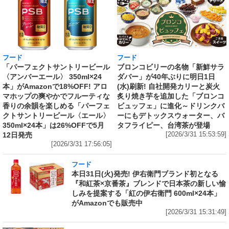
フード
フード
「パーフェクトサントリービール
ブロンコビリーの名物「新鮮サラ
〈アンバーエール〉 350ml×24
ダバー」が40年ぶりに明日1日
本」がAmazonで18%OFF! アロ
(水)刷新! 自社開発カリーと炭火
マホップの爽やかでフルーティな
炙り焼き芋を追加した「ブロンコ
香りの余韻を楽しめる「パーフェ
ビュッフェ」に進化～ドリンクバ
クトサントリービール〈エール〉
ーにもデトックスウォーター、バ
350ml×24本」は26%OFFで5月
タフライピー、台湾茶が登場
12日発売
[2026/3/31 15:53:59]
[2026/3/31 17:56:05]
フード
本日31日(火)発売! 伊右衛門ブランド初となる
『和紅茶×京番茶』ブレンドで日本茶の新しい愉
しみを提案する「紅の伊右衛門 600ml×24本」
がAmazonでも販売中
[2026/3/31 15:31:49]