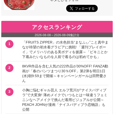
アクセスランキング
2026-08-08
～
2026-08-09
集計分
「FRUITS ZIPPER」の水色担当“まなふぃ”こと真中ま
1
なが待望の初水着グラビアに挑戦! 「週刊プレイボー
イ」でメリハリのある美ボディを披露～「ビキニとか
下着みたいなものを人前で着るのは初めてかも」
8KVR作品を含む人気の222作品が30%OFF! FANZA動
2
画が「春のパンツまつり30％OFF」第2弾を明日1日
(水)朝9:59まで開催～キャンペーンガールは田野憂さ
ん
小胸に悩むギャル芸人 エルフ荒川が“ナイスバディブ
3
ラ”で大変身! 薄めメイクでいつもとは一味違うフェミ
ニンなヘアメイクで挑んだ着用ビジュアルが公開～
PEACH JOHNが漫画「ナイスバディブラ恋物語」も
公開