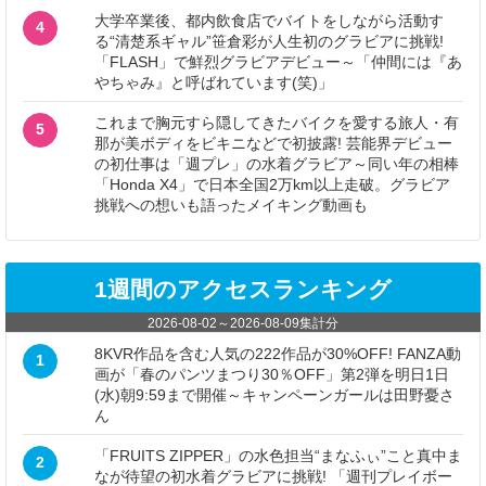
大学卒業後、都内飲食店でバイトをしながら活動す
4
る“清楚系ギャル”笹倉彩が人生初のグラビアに挑戦!
「FLASH」で鮮烈グラビアデビュー～「仲間には『あ
やちゃみ』と呼ばれています(笑)」
これまで胸元すら隠してきたバイクを愛する旅人・有
5
那が美ボディをビキニなどで初披露! 芸能界デビュー
の初仕事は「週プレ」の水着グラビア～同い年の相棒
「Honda X4」で日本全国2万km以上走破。グラビア
挑戦への想いも語ったメイキング動画も
1週間のアクセスランキング
2026-08-02
～
2026-08-09
集計分
8KVR作品を含む人気の222作品が30%OFF! FANZA動
1
画が「春のパンツまつり30％OFF」第2弾を明日1日
(水)朝9:59まで開催～キャンペーンガールは田野憂さ
ん
「FRUITS ZIPPER」の水色担当“まなふぃ”こと真中ま
2
なが待望の初水着グラビアに挑戦! 「週刊プレイボー