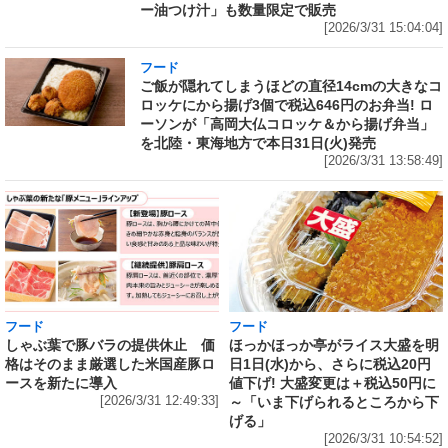
ー油つけ汁」も数量限定で販売
[2026/3/31 15:04:04]
フード
ご飯が隠れてしまうほどの直径14cmの大きなコ
ロッケにから揚げ3個で税込646円のお弁当! ロ
ーソンが「高岡大仏コロッケ＆から揚げ弁当」
を北陸・東海地方で本日31日(火)発売
[2026/3/31 13:58:49]
フード
フード
しゃぶ葉で豚バラの提供休止 価
ほっかほっか亭がライス大盛を明
格はそのまま厳選した米国産豚ロ
日1日(水)から、さらに税込20円
ースを新たに導入
値下げ! 大盛変更は＋税込50円に
[2026/3/31 12:49:33]
～「いま下げられるところから下
げる」
[2026/3/31 10:54:52]