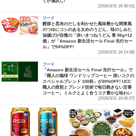
くか運試し!
[2026/3/31 18:30:01]
フード
鰹節と昆布のだしを利かせた風味豊かな関東風
のつゆにコシのある太めのうどん、味のしみた
油揚げが自慢の「赤いきつねうどん 東 96g×12
個」が「Amazon 新生活セール Final 先行セー
ル」で54%OFF!
[2026/3/31 18:14:08]
フード
「Amazon 新生活セール Final 先行セール」で
「職人の珈琲 ワンドリップコーヒー 深いコクの
スペシャルブレンド 100杯」が20%OFF! UCC
職人の焙煎とブレンド技術で毎日飽きない定番
コーヒー。ミルクとよく合うコク豊かな味わい
[2026/3/31 18:06:07]