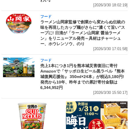
わい』
[2026/3/30 18:02:19]
フード
ラーメン山岡家監修で創業から変わらぬ伝統の
味を再現したカップ麺がさらに“濃くて旨い”ス
ープに! 日清が「ラーメン山岡家 醤油ラーメ
ン」をリニューアル発売～具材はチャーシュ
ー、ホウレンソウ、のり
[2026/3/30 17:01:58]
フード
売上1本につき1円を熊本城災害復旧に寄付
Amazonで「サッポロ生ビール黒ラベル『熊本
城復興応援缶』 350ml×24本」が税込5,180円!
発売から10年、昨年までの累計寄付金額は
6,344,952円
[2026/3/30 15:50:17]