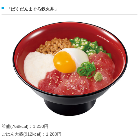
「ばくだんまぐろ鉄火丼」
並盛(769kcal)：1,230円
ごはん大盛(912kcal)：1,280円