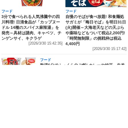
フード
フード
3分で食べられる人気沸騰中の四
自慢のそばが食べ放題! 和食麺処
川料理! 日清食品が「カップヌー
サガミが「晦日そば」を明日31日
ドル 14種のスパイス麻辣湯」を
(火)開催～大海老天などの天ぷら
発売～具材は謎肉、キャベツ、チ
や薬味などもついて税込2,200円!
ンゲンサイ、キクラゲ
「時間無制限」の挑戦枠は税込
[2026/3/30 15:42:35]
4,400円
[2026/3/30 15:17:42]
フード
熱湯5分でふっくら白ご飯! カレーや納豆、牛丼
の具も余裕で入ってお皿いらずの新提案! 「日清
ふっくら釜炊き ごはん」が本日30日(月)発売～
常温で1年保存可能。電子レンジがないオフィス
やアウトドアでも活用できる!
[2026/3/30 14:17:14]
フード
ラフテーやソーキそば、サーターアンダギーな
ども含む80品以上が食べ放題! 沖縄初の朝食ビ
ュッフェも楽しめるロイヤルホスト「那覇国際
通り店」がオープン～グランドメニューには泡