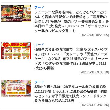
フード
ジューシーな鶏もも肉を、とろけるバターとに
んにく醤油の特製ダレで鉄板焼きして悪魔級の
美味しさ! 松屋が「鶏のバター醤油炒め定食」を
本日31日(火)発売～1,039kcalの「ガーリックバ
ター豚カルビエッグ丼」も
[2026/3/31 10:26:05]
フード
価格そのまま45％増量で「大盛 明太子スパゲテ
ィ」は1,102kcal! 「カレー」や「天使のチーズ
ケーキ」など6品! 創立45周年のファミリーマー
トの「なぜか45％増量作戦」2週目が本日31日
(火)から開催
[2026/3/31 09:30:29]
フード
3種から選べる鍋＋2hアルコール飲み放題で税
込2,178円! しゃぶしゃぶ温野菜の新提案「鍋飲
みセット」が平日限定で販売～ソフトドリンク
飲み放題なら税込1,738円
[2026/3/30 23:45:36]