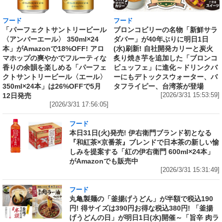
フード
フード
「パーフェクトサントリービール
ブロンコビリーの名物「新鮮サラ
〈アンバーエール〉 350ml×24
ダバー」が40年ぶりに明日1日
本」がAmazonで18%OFF! アロ
(水)刷新! 自社開発カリーと炭火
マホップの爽やかでフルーティな
炙り焼き芋を追加した「ブロンコ
香りの余韻を楽しめる「パーフェ
ビュッフェ」に進化～ドリンクバ
クトサントリービール〈エール〉
ーにもデトックスウォーター、バ
350ml×24本」は26%OFFで5月
タフライピー、台湾茶が登場
12日発売
[2026/3/31 15:53:59]
[2026/3/31 17:56:05]
フード
本日31日(火)発売! 伊右衛門ブランド初となる
『和紅茶×京番茶』ブレンドで日本茶の新しい愉
しみを提案する「紅の伊右衛門 600ml×24本」
がAmazonでも販売中
[2026/3/31 15:31:49]
フード
丸亀製麺の「釜揚げうどん」が半額で税込190
円! 得サイズは390円お得な税込380円! 「釜揚
げうどんの日」が明日1日(水)開催～「旨辛 肉ラ