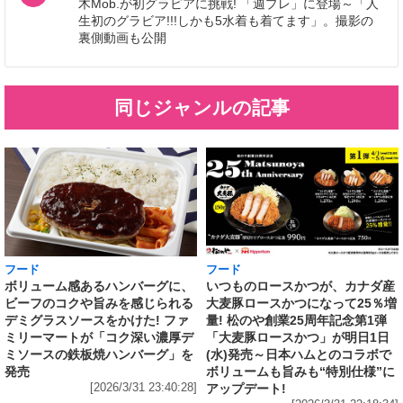
木Mob.が初グラビアに挑戦! 「週プレ」に登場～「人
生初のグラビア!!!しかも5水着も着てます」。撮影の
裏側動画も公開
同じジャンルの記事
フード
フード
いつものロースかつが、カナダ産
ボリューム感あるハンバーグに、
大麦豚ロースかつになって25％増
ビーフのコクや旨みを感じられる
量! 松のや創業25周年記念第1弾
デミグラスソースをかけた! ファ
「大麦豚ロースかつ」が明日1日
ミリーマートが「コク深い濃厚デ
(水)発売～日本ハムとのコラボで
ミソースの鉄板焼ハンバーグ」を
ボリュームも旨みも“特別仕様”に
発売
アップデート!
[2026/3/31 23:40:28]