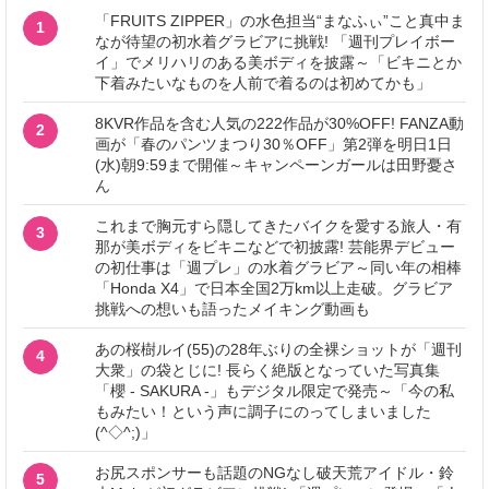
「FRUITS ZIPPER」の水色担当“まなふぃ”こと真中ま
1
なが待望の初水着グラビアに挑戦! 「週刊プレイボー
イ」でメリハリのある美ボディを披露～「ビキニとか
下着みたいなものを人前で着るのは初めてかも」
8KVR作品を含む人気の222作品が30%OFF! FANZA動
2
画が「春のパンツまつり30％OFF」第2弾を明日1日
(水)朝9:59まで開催～キャンペーンガールは田野憂さ
ん
これまで胸元すら隠してきたバイクを愛する旅人・有
3
那が美ボディをビキニなどで初披露! 芸能界デビュー
の初仕事は「週プレ」の水着グラビア～同い年の相棒
「Honda X4」で日本全国2万km以上走破。グラビア
挑戦への想いも語ったメイキング動画も
あの桜樹ルイ(55)の28年ぶりの全裸ショットが「週刊
4
大衆」の袋とじに! 長らく絶版となっていた写真集
「櫻 - SAKURA -」もデジタル限定で発売～「今の私
もみたい！という声に調子にのってしまいました
(^◇^;)」
お尻スポンサーも話題のNGなし破天荒アイドル・鈴
5