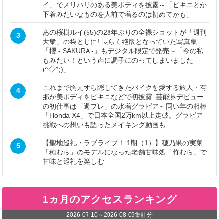
イ」でメリハリのある美ボディを披露～「ビキニとか
下着みたいなものを人前で着るのは初めてかも」
あの桜樹ルイ(55)の28年ぶりの全裸ショットが「週刊
3
大衆」の袋とじに! 長らく絶版となっていた写真集
「櫻 - SAKURA -」もデジタル限定で発売～「今の私
もみたい！という声に調子にのってしまいました
(^◇^;)」
これまで胸元すら隠してきたバイクを愛する旅人・有
4
那が美ボディをビキニなどで初披露! 芸能界デビュー
の初仕事は「週プレ」の水着グラビア～同い年の相棒
「Honda X4」で日本全国2万km以上走破。グラビア
挑戦への想いも語ったメイキング動画も
【聖地巡礼・ラブライブ！ 1期（1）】穂乃果の実家
5
「穂むら」のモデルになった老舗甘味処「竹むら」で
甘味と巡礼を楽しむ
1ヵ月のアクセスランキング
2026-07-10
～
2026-08-09
集計分