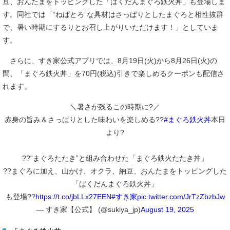
豆、おんたまをトッピングした「ばくだんまぐろ鉄火丼」も登場しま
す。同社では「“ねばとろ”な具材はさっぱりとしたまぐろと相性抜群
で、暑い時期にするりとお召し上がりいただけます！」としていま
す。
さらに、すき家公式アプリでは、8月19日(火)から8月26日(火)の
間、「まぐろ鉄火丼」を70円(税込)引きで楽しめるクーポンも配信さ
れます。
＼暑さが残るこの時期に?／
赤身の旨み＆さっぱりとした味わいを楽しめる??
#まぐろ鉄火丼
本日
より?
??“まぐろたたき”と組み合わせた「まぐろ鉄火たたき丼」
??まぐろに加え、山かけ、オクラ、納豆、おんたまをトッピングした
「ばくだんまぐろ鉄火丼」
も登場??
https://t.co/jbLLx27EEN
#すき家
pic.twitter.com/JrTzZbzbJw
— すき家【公式】 (@sukiya_jp)
August 19, 2025