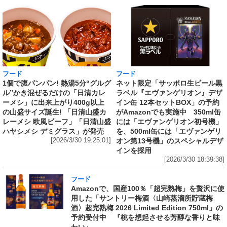
フード
フード
1個で腹パンパン! 熱湯5分“グルグ
ネット限定「サッポロ生ビール黒
ル”かき混ぜるだけの「日清カレ
ラベル『エヴァンゲリオン』デザ
ーメシ」に出来上がり400g以上
イン缶 12本セットBOX」の予約
の山盛サイズ誕生! 「日清山盛カ
がAmazonでも実施中 350ml缶
レーメシ 欧風ビーフ」「日清山盛
には「エヴァンゲリオン初号機」
ハヤシメシ デミグラス」が発売
を、500ml缶には「エヴァンゲリ
[2026/3/30 19:25:01]
オン第13号機」のスペシャルデザ
インを採用
[2026/3/30 18:39:38]
フード
Amazonで、国産100％「超完熟梅」を贅沢に使
用した「サントリー梅酒〈山崎蒸溜所貯蔵梅
酒〉超完熟梅 2026 Limited Edition 750ml」の
予約受付中 『桃を想起させる芳醇な香りと味