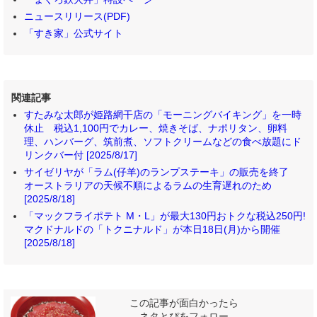
ニュースリリース(PDF)
「すき家」公式サイト
関連記事
すたみな太郎が姫路網干店の「モーニングバイキング」を一時
休止 税込1,100円でカレー、焼きそば、ナポリタン、卵料
理、ハンバーグ、筑前煮、ソフトクリームなどの食べ放題にド
リンクバー付 [2025/8/17]
サイゼリヤが「ラム(仔羊)のランプステーキ」の販売を終了
オーストラリアの天候不順によるラムの生育遅れのため
[2025/8/18]
「マックフライポテト M・L」が最大130円おトクな税込250円!
マクドナルドの「トクニナルド」が本日18日(月)から開催
[2025/8/18]
この記事が面白かったら
ネタとぴをフォロー