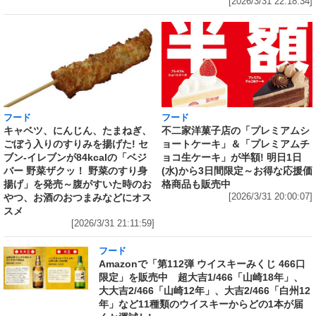
[2026/3/31 22:18:34]
フード
フード
キャベツ、にんじん、たまねぎ、
不二家洋菓子店の「プレミアムシ
ごぼう入りのすりみを揚げた! セ
ョートケーキ」＆「プレミアムチ
ブン‐イレブンが84kcalの「ベジ
ョコ生ケーキ」が半額! 明日1日
バー 野菜ザクッ！ 野菜のすり身
(水)から3日間限定～お得な応援価
揚げ」を発売～腹がすいた時のお
格商品も販売中
やつ、お酒のおつまみなどにオス
[2026/3/31 20:00:07]
スメ
[2026/3/31 21:11:59]
フード
Amazonで「第112弾 ウイスキーみくじ 466口
限定」を販売中 超大吉1/466「山崎18年」、
大大吉2/466「山崎12年」、大吉2/466「白州12
年」など11種類のウイスキーからどの1本が届