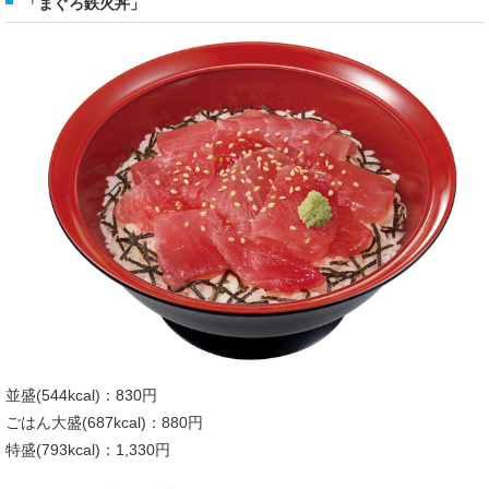
「まぐろ鉄火丼」
並盛(544kcal)：830円
ごはん大盛(687kcal)：880円
特盛(793kcal)：1,330円