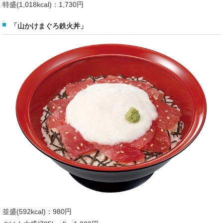
特盛(1,018kcal)：1,730円
「山かけまぐろ鉄火丼」
並盛(592kcal)：980円